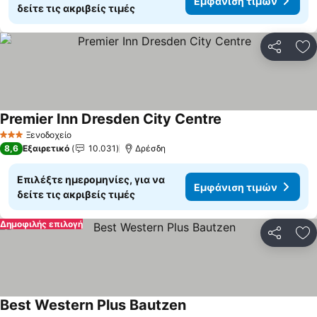
Εμφάνιση τιμών
δείτε τις ακριβείς τιμές
Κοινοποί
Πρ
Premier Inn Dresden City Centre
Ξενοδοχείο
3 Αστέρια
8,6
Εξαιρετικό
10.031
Δρέσδη
Επιλέξτε ημερομηνίες, για να
Εμφάνιση τιμών
δείτε τις ακριβείς τιμές
Δημοφιλής επιλογή
Κοινοποί
Πρ
Best Western Plus Bautzen