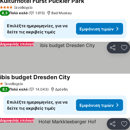
Kulturhotel Fürst Pückler Park
Ξενοδοχείο
4 Αστέρια
8,3
Πολύ καλό
1.915
Bad Muskau
Επιλέξτε ημερομηνίες, για να
Εμφάνιση τιμών
δείτε τις ακριβείς τιμές
Δημοφιλής επιλογή
Κοινοποί
Πρ
ibis budget Dresden City
Ξενοδοχείο
1 Αστέρια
8,1
Πολύ καλό
14.043
Δρέσδη
Επιλέξτε ημερομηνίες, για να
Εμφάνιση τιμών
δείτε τις ακριβείς τιμές
Δημοφιλής επιλογή
Κοινοποί
Πρ