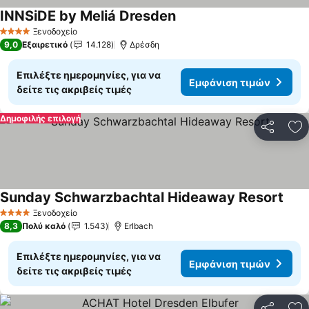
INNSiDE by Meliá Dresden
Ξενοδοχείο
4 Αστέρια
9,0
Εξαιρετικό
14.128
Δρέσδη
Επιλέξτε ημερομηνίες, για να
Εμφάνιση τιμών
δείτε τις ακριβείς τιμές
Δημοφιλής επιλογή
Κοινοποί
Πρ
Sunday Schwarzbachtal Hideaway Resort
Ξενοδοχείο
4 Αστέρια
8,3
Πολύ καλό
1.543
Erlbach
Επιλέξτε ημερομηνίες, για να
Εμφάνιση τιμών
δείτε τις ακριβείς τιμές