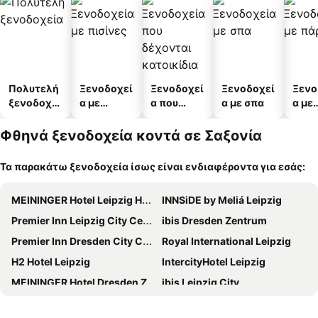
Πολυτελή
Ξενοδοχεί
Ξενοδοχεί
Ξενοδοχεί
Ξενο
ξενοδοχεί
α με
α που
α με σπα
α με
α
πισίνες
δέχονται
πάρκ
κατοικίδι
Φθηνά ξενοδοχεία κοντά σε Σαξονία
α
Τα παρακάτω ξενοδοχεία ίσως είναι ενδιαφέροντα για εσάς:
MEININGER Hotel Leipzig Hauptbahnhof
INNSiDE by Meliá Leipzig
Premier Inn Leipzig City Centre
ibis Dresden Zentrum
Premier Inn Dresden City Centre
Royal International Leipzig
H2 Hotel Leipzig
IntercityHotel Leipzig
MEININGER Hotel Dresden Zentrum
ibis Leipzig City
a&o Dresden Hauptbahnhof
NH Leipzig Zentrum