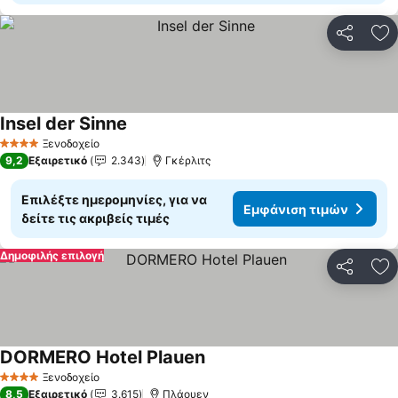
Κοινοποί
Πρ
Insel der Sinne
Ξενοδοχείο
4 Αστέρια
9,2
Εξαιρετικό
2.343
Γκέρλιτς
Επιλέξτε ημερομηνίες, για να
Εμφάνιση τιμών
δείτε τις ακριβείς τιμές
Δημοφιλής επιλογή
Κοινοποί
Πρ
DORMERO Hotel Plauen
Ξενοδοχείο
4 Αστέρια
8,5
Εξαιρετικό
3.615
Πλάουεν