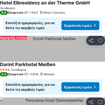
Hotel Elbresidenz an der Therme GmbH
Ξενοδοχείο
8,8
Εξαιρετικό
7.442
Μπαντ Σάνταου
Επιλέξτε ημερομηνίες, για να
Εμφάνιση τιμών
δείτε τις ακριβείς τιμές
Δημοφιλής επιλογή
Κοινοποί
Πρ
Dorint Parkhotel Meißen
Ξενοδοχείο
4 Αστέρια
8,6
Εξαιρετικό
11.819
Meissen
Επιλέξτε ημερομηνίες, για να
Εμφάνιση τιμών
δείτε τις ακριβείς τιμές
Κοινοποί
Πρ