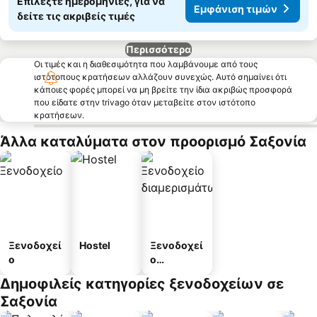
Επιλέξτε ημερομηνίες, για να
Εμφάνιση τιμών
δείτε τις ακριβείς τιμές
Περισσότερα
Οι τιμές και η διαθεσιμότητα που λαμβάνουμε από τους
ιστότοπους κρατήσεων αλλάζουν συνεχώς. Αυτό σημαίνει ότι
κάποιες φορές μπορεί να μη βρείτε την ίδια ακριβώς προσφορά
που είδατε στην trivago όταν μεταβείτε στον ιστότοπο
κρατήσεων.
Άλλα καταλύματα στον προορισμό Σαξονία
Ξενοδοχεί
Hostel
Ξενοδοχεί
ο
ο
διαμερισμ
Δημοφιλείς κατηγορίες ξενοδοχείων σε
άτων
Σαξονία