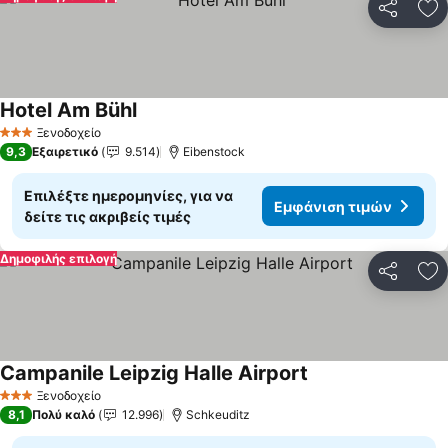
Κοινοποί
Πρ
Hotel Am Bühl
Ξενοδοχείο
3 Αστέρια
9,3
Εξαιρετικό
9.514
Eibenstock
Επιλέξτε ημερομηνίες, για να
Εμφάνιση τιμών
δείτε τις ακριβείς τιμές
Δημοφιλής επιλογή
Κοινοποί
Πρ
Campanile Leipzig Halle Airport
Ξενοδοχείο
3 Αστέρια
8,1
Πολύ καλό
12.996
Schkeuditz