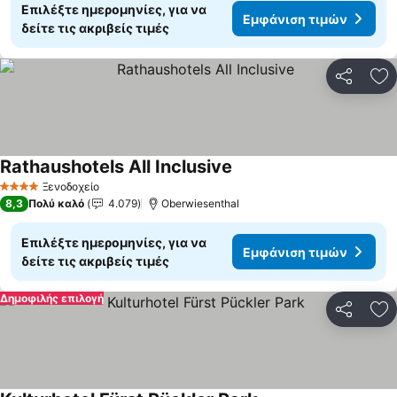
Επιλέξτε ημερομηνίες, για να
Εμφάνιση τιμών
δείτε τις ακριβείς τιμές
Κοινοποί
Πρ
Rathaushotels All Inclusive
Ξενοδοχείο
4 Αστέρια
8,3
Πολύ καλό
4.079
Oberwiesenthal
Επιλέξτε ημερομηνίες, για να
Εμφάνιση τιμών
δείτε τις ακριβείς τιμές
Δημοφιλής επιλογή
Κοινοποί
Πρ