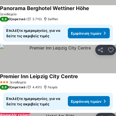
Panorama Berghotel Wettiner Höhe
Ξενοδοχείο
8,8
Εξαιρετικό
3.710
Seiffen
Επιλέξτε ημερομηνίες, για να
Εμφάνιση τιμών
δείτε τις ακριβείς τιμές
Κοινοποί
Πρ
Premier Inn Leipzig City Centre
Ξενοδοχείο
3 Αστέρια
8,6
Εξαιρετικό
4.451
Λειψία
Επιλέξτε ημερομηνίες, για να
Εμφάνιση τιμών
δείτε τις ακριβείς τιμές
Δημοφιλής επιλογή