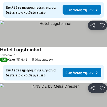
Επιλέξτε ημερομηνίες, για να
Εμφάνιση τιμών
δείτε τις ακριβείς τιμές
Κοινοποί
Πρ
Hotel Lugsteinhof
Ξενοδοχείο
7,5
Καλό
6.461
Άλτενμπεργκ
Επιλέξτε ημερομηνίες, για να
Εμφάνιση τιμών
δείτε τις ακριβείς τιμές
Κοινοποί
Πρ