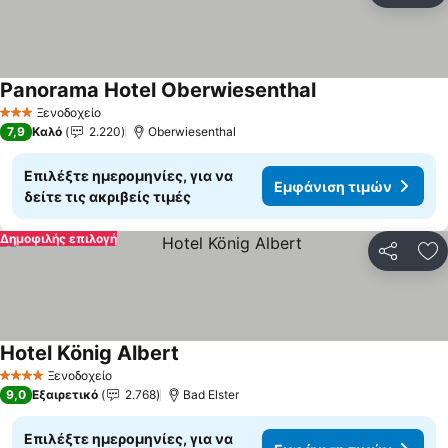
Panorama Hotel Oberwiesenthal
Ξενοδοχείο
3 Αστέρια
7,9
Καλό
2.220
Oberwiesenthal
Επιλέξτε ημερομηνίες, για να
Εμφάνιση τιμών
δείτε τις ακριβείς τιμές
Δημοφιλής επιλογή
Κοινοποί
Πρ
Hotel König Albert
Ξενοδοχείο
4 Αστέρια
9,0
Εξαιρετικό
2.768
Bad Elster
Επιλέξτε ημερομηνίες, για να