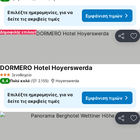
Επιλέξτε ημερομηνίες, για να
Εμφάνιση τιμών
δείτε τις ακριβείς τιμές
Δημοφιλής επιλογή
Κοινοποί
Πρ
DORMERO Hotel Hoyerswerda
Ξενοδοχείο
3 Αστέρια
8,4
Πολύ καλό
2.155
Hoyerswerda
Επιλέξτε ημερομηνίες, για να
Εμφάνιση τιμών
δείτε τις ακριβείς τιμές
Κοινοποί
Πρ