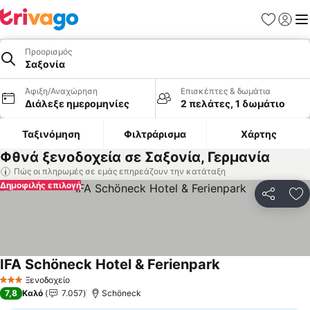
Αγαπημέν
Σύνδε
Με
Προορισμός
Σαξονία
Άφιξη/Αναχώρηση
Επισκέπτες & δωμάτια
Διάλεξε ημερομηνίες
2 πελάτες, 1 δωμάτιο
Ταξινόμηση
Φιλτράρισμα
Χάρτης
Φθνά ξενοδοχεία σε Σαξονία, Γερμανία
Πώς οι πληρωμές σε εμάς επηρεάζουν την κατάταξη
Δημοφιλής επιλογή
Κοινοποί
Πρ
IFA Schöneck Hotel & Ferienpark
Ξενοδοχείο
3 Αστέρια
7,8
Καλό
7.057
Schöneck