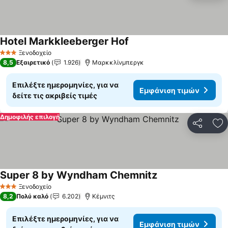
Hotel Markkleeberger Hof
Ξενοδοχείο
3 Αστέρια
8,5
Εξαιρετικό
1.926
Μαρκκλίνμπεργκ
Επιλέξτε ημερομηνίες, για να
Εμφάνιση τιμών
δείτε τις ακριβείς τιμές
Δημοφιλής επιλογή
Κοινοποί
Πρ
Super 8 by Wyndham Chemnitz
Ξενοδοχείο
3 Αστέρια
8,2
Πολύ καλό
6.202
Κέμνιτς
Επιλέξτε ημερομηνίες, για να
Εμφάνιση τιμών