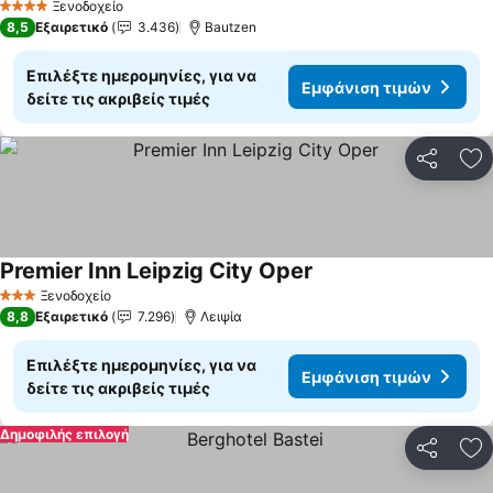
Ξενοδοχείο
4 Αστέρια
8,5
Εξαιρετικό
3.436
Bautzen
Επιλέξτε ημερομηνίες, για να
Εμφάνιση τιμών
δείτε τις ακριβείς τιμές
Κοινοποί
Πρ
Premier Inn Leipzig City Oper
Ξενοδοχείο
3 Αστέρια
8,8
Εξαιρετικό
7.296
Λειψία
Επιλέξτε ημερομηνίες, για να
Εμφάνιση τιμών
δείτε τις ακριβείς τιμές
Δημοφιλής επιλογή
Κοινοποί
Πρ