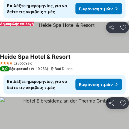
Επιλέξτε ημερομηνίες, για να
Εμφάνιση τιμών
δείτε τις ακριβείς τιμές
Δημοφιλής επιλογή
Κοινοποί
Πρ
Heide Spa Hotel & Resort
Ξενοδοχείο
4 Αστέρια
9,0
Εξαιρετικό
19.253
Bad Düben
Επιλέξτε ημερομηνίες, για να
Εμφάνιση τιμών
δείτε τις ακριβείς τιμές
Κοινοποί
Πρ