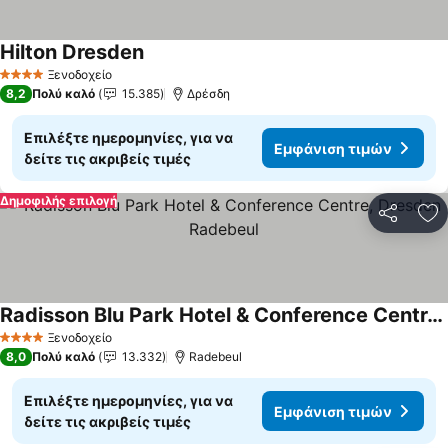
Hilton Dresden
Ξενοδοχείο
4 Αστέρια
8,2
Πολύ καλό
15.385
Δρέσδη
Επιλέξτε ημερομηνίες, για να
Εμφάνιση τιμών
δείτε τις ακριβείς τιμές
Δημοφιλής επιλογή
Κοινοποί
Πρ
Radisson Blu Park Hotel & Conference Centre, Dresden Radebeul
Ξενοδοχείο
4 Αστέρια
8,0
Πολύ καλό
13.332
Radebeul
Επιλέξτε ημερομηνίες, για να
Εμφάνιση τιμών
δείτε τις ακριβείς τιμές