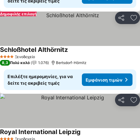
δείτε τις ακριβείς τιμές
Δημοφιλής επιλογή
Κοινοποί
Πρ
Schloßhotel Althörnitz
Ξενοδοχείο
4 Αστέρια
8,3
Πολύ καλό
1.076
Bertsdorf-Hörnitz
Επιλέξτε ημερομηνίες, για να
Εμφάνιση τιμών
δείτε τις ακριβείς τιμές
Κοινοποί
Πρ
Royal International Leipzig
Ξενοδοχείο