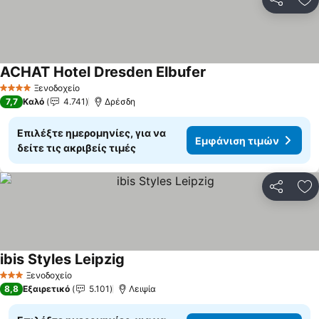
Κοινοποί
Πρ
ACHAT Hotel Dresden Elbufer
Ξενοδοχείο
4 Αστέρια
7,7
Καλό
4.741
Δρέσδη
Επιλέξτε ημερομηνίες, για να
Εμφάνιση τιμών
δείτε τις ακριβείς τιμές
Κοινοποί
Πρ
ibis Styles Leipzig
Ξενοδοχείο
3 Αστέρια
8,8
Εξαιρετικό
5.101
Λειψία