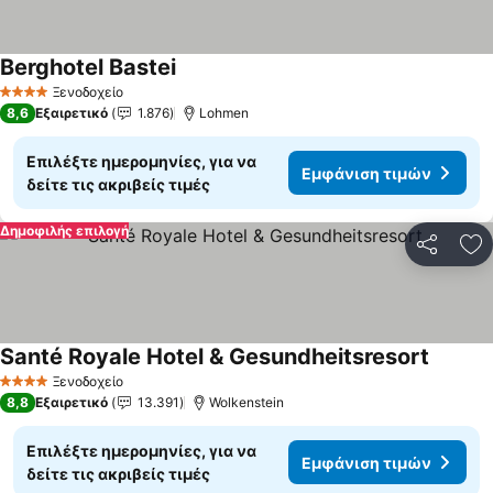
Berghotel Bastei
Ξενοδοχείο
4 Αστέρια
8,6
Εξαιρετικό
1.876
Lohmen
Επιλέξτε ημερομηνίες, για να
Εμφάνιση τιμών
δείτε τις ακριβείς τιμές
Δημοφιλής επιλογή
Κοινοποί
Πρ
Santé Royale Hotel & Gesundheitsresort
Ξενοδοχείο
4 Αστέρια
8,8
Εξαιρετικό
13.391
Wolkenstein
Επιλέξτε ημερομηνίες, για να
Εμφάνιση τιμών
δείτε τις ακριβείς τιμές