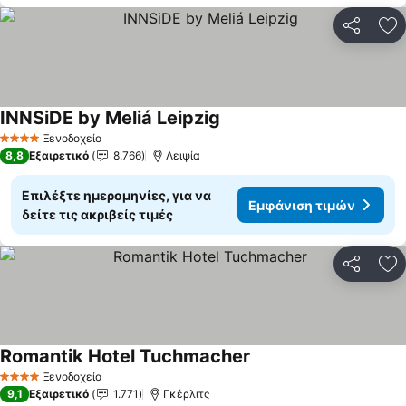
Κοινοποί
Πρ
INNSiDE by Meliá Leipzig
Ξενοδοχείο
4 Αστέρια
8,8
Εξαιρετικό
8.766
Λειψία
Επιλέξτε ημερομηνίες, για να
Εμφάνιση τιμών
δείτε τις ακριβείς τιμές
Κοινοποί
Πρ
Romantik Hotel Tuchmacher
Ξενοδοχείο
4 Αστέρια
9,1
Εξαιρετικό
1.771
Γκέρλιτς