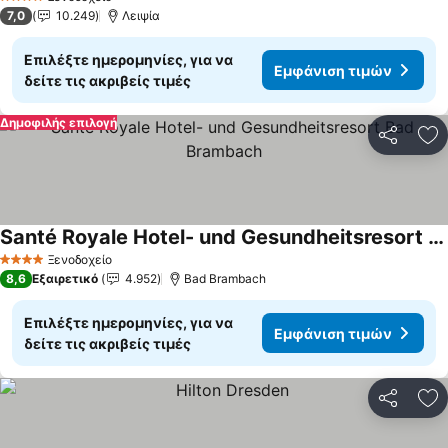
4 Αστέρια
7,0
10.249
Λειψία
Επιλέξτε ημερομηνίες, για να
Εμφάνιση τιμών
δείτε τις ακριβείς τιμές
Δημοφιλής επιλογή
Κοινοποί
Πρ
Santé Royale Hotel- und Gesundheitsresort Bad Brambach
Ξενοδοχείο
4 Αστέρια
8,6
Εξαιρετικό
4.952
Bad Brambach
Επιλέξτε ημερομηνίες, για να
Εμφάνιση τιμών
δείτε τις ακριβείς τιμές
Κοινοποί
Πρ