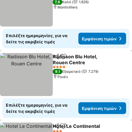
7,6
Καλό
1.826
Montivilliers
Επιλέξτε ημερομηνίες, για να
Εμφάνιση τιμών
δείτε τις ακριβείς τιμές
Radisson Blu Hotel,
Κοινοποίηση
Προσθήκη στα αγαπημένα
Rouen Centre
Εμφάνιση τιμών
4 Αστέρια
9,1
Εξαιρετικό
7.279
Ρουέν
Επιλέξτε ημερομηνίες, για να
Εμφάνιση τιμών
δείτε τις ακριβείς τιμές
Hotel Le Continental
Κοινοποίηση
Προσθήκη στα αγαπημένα
Εμφάν