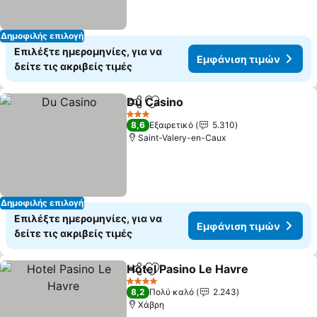
Δημοφιλής επιλογή
Επιλέξτε ημερομηνίες, για να
Εμφάνιση τιμών
δείτε τις ακριβείς τιμές
Du Casino
Κοινοποίηση
Προσθήκη στα αγαπημένα
Εμφάνιση τιμών
3 Αστέρια
8,6
Εξαιρετικό
5.310
Saint-Valery-en-Caux
Δημοφιλής επιλογή
Επιλέξτε ημερομηνίες, για να
Εμφάνιση τιμών
δείτε τις ακριβείς τιμές
Hotel Pasino Le Havre
Κοινοποίηση
Προσθήκη στα αγαπημένα
Εμφ
4 Αστέρια
8,2
Πολύ καλό
2.243
Χάβρη