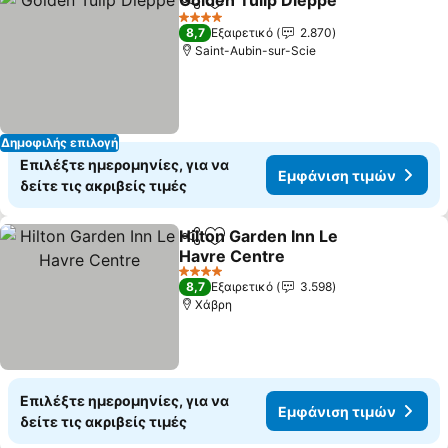
Golden Tulip Dieppe
Κοινοποίηση
Προσθήκη στα αγαπημένα
Εμφάν
4 Αστέρια
8,7
Εξαιρετικό
2.870
Saint-Aubin-sur-Scie
Δημοφιλής επιλογή
Επιλέξτε ημερομηνίες, για να
Εμφάνιση τιμών
δείτε τις ακριβείς τιμές
Hilton Garden Inn Le
Κοινοποίηση
Προσθήκη στα αγαπημένα
Havre Centre
Εμφάνιση τιμών
4 Αστέρια
8,7
Εξαιρετικό
3.598
Χάβρη
Επιλέξτε ημερομηνίες, για να
Εμφάνιση τιμών
δείτε τις ακριβείς τιμές