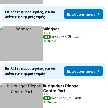
Επιλέξτε ημερομηνίες, για να
Εμφάνιση τιμών
δείτε τις ακριβείς τιμές
Windsor
Κοινοποίηση
Προσθήκη στα αγαπημένα
Εμφάνιση τιμών
3 Αστέρια
8,1
Πολύ καλό
2.362
Dieppe
Επιλέξτε ημερομηνίες, για να
Εμφάνιση τιμών
δείτε τις ακριβείς τιμές
ibis budget Dieppe
Κοινοποίηση
Προσθήκη στα αγαπημένα
Centre Port
Εμφάνιση τιμών
2 Αστέρια
8,1
Πολύ καλό
3.438
Dieppe