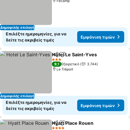
Fécamp
Δημοφιλής επιλογή
Επιλέξτε ημερομηνίες, για να
Εμφάνιση τιμών
δείτε τις ακριβείς τιμές
Hotel Le Saint-Yves
Κοινοποίηση
Προσθήκη στα αγαπημένα
Εμφάν
3 Αστέρια
9,1
Εξαιρετικό
3.744
Le Tréport
Δημοφιλής επιλογή
Επιλέξτε ημερομηνίες, για να
Εμφάνιση τιμών
δείτε τις ακριβείς τιμές
Hyatt Place Rouen
Κοινοποίηση
Προσθήκη στα αγαπημένα
Εμφάνισ