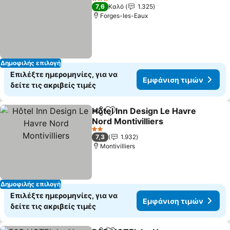
3 Αστέρια
7,6
Καλό
1.325
Forges-les-Eaux
Δημοφιλής επιλογή
Επιλέξτε ημερομηνίες, για να
Εμφάνιση τιμών
δείτε τις ακριβείς τιμές
Hôtel Inn Design Le Havre
Κοινοποίηση
Προσθήκη στα αγαπημένα
Nord Montivilliers
Εμφάνιση τιμών
2 Αστέρια
7,3
1.932
Montivilliers
Δημοφιλής επιλογή
Επιλέξτε ημερομηνίες, για να
Εμφάνιση τιμών
δείτε τις ακριβείς τιμές