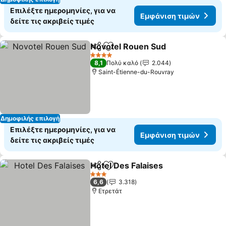
Επιλέξτε ημερομηνίες, για να
Εμφάνιση τιμών
δείτε τις ακριβείς τιμές
Novotel Rouen Sud
Κοινοποίηση
Προσθήκη στα αγαπημένα
Εμφάνι
4 Αστέρια
8,1
Πολύ καλό
2.044
Saint-Étienne-du-Rouvray
Δημοφιλής επιλογή
Επιλέξτε ημερομηνίες, για να
Εμφάνιση τιμών
δείτε τις ακριβείς τιμές
Hotel Des Falaises
Κοινοποίηση
Προσθήκη στα αγαπημένα
Εμφάνισ
3 Αστέρια
6,6
3.318
Ετρετάτ