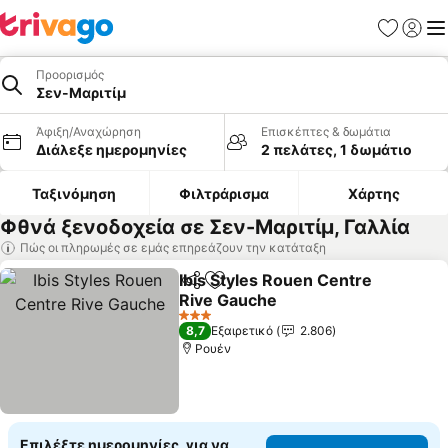
Αγαπημέν
Σύνδε
Με
Προορισμός
Σεν-Μαριτίμ
Άφιξη/Αναχώρηση
Επισκέπτες & δωμάτια
Διάλεξε ημερομηνίες
2 πελάτες, 1 δωμάτιο
Ταξινόμηση
Φιλτράρισμα
Χάρτης
Φθνά ξενοδοχεία σε Σεν-Μαριτίμ, Γαλλία
Πώς οι πληρωμές σε εμάς επηρεάζουν την κατάταξη
Ibis Styles Rouen Centre
Κοινοποίηση
Προσθήκη στα αγαπημένα
Rive Gauche
Εμφάνιση τιμών
3 Αστέρια
8,7
Εξαιρετικό
2.806
Ρουέν
Επιλέξτε ημερομηνίες, για να