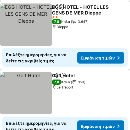
EGG HOTEL - HOTEL LES
Κοινοποίηση
Προσθήκη στα αγαπημένα
GENS DE MER Dieppe
Εμφάνιση τιμών
2 Αστέρια
7,8
Καλό
3.647
Dieppe
Επιλέξτε ημερομηνίες, για να
Εμφάνιση τιμών
δείτε τις ακριβείς τιμές
Golf Hotel
Κοινοποίηση
Προσθήκη στα αγαπημένα
Εμφάνιση τιμών
7,8
Καλό
850
Le Tréport
Επιλέξτε ημερομηνίες, για να
Εμφάνιση τιμών
δείτε τις ακριβείς τιμές