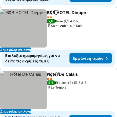
B&B HOTEL Dieppe
Κοινοποίηση
Προσθήκη στα αγαπημένα
Εμφάνι
2 Αστέρια
7,6
Καλό
4.292
Saint-Aubin-sur-Scie
Δημοφιλής επιλογή
Επιλέξτε ημερομηνίες, για να
Εμφάνιση τιμών
δείτε τις ακριβείς τιμές
Hôtel De Calais
Κοινοποίηση
Προσθήκη στα αγαπημένα
Εμφάνιση 
2 Αστέρια
8,6
Εξαιρετικό
3.816
Le Tréport
Δημοφιλής επιλογή