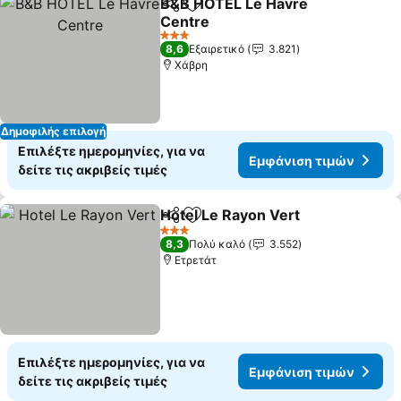
B&B HOTEL Le Havre
Κοινοποίηση
Προσθήκη στα αγαπημένα
Centre
Εμφάνιση τιμών
3 Αστέρια
8,6
Εξαιρετικό
3.821
Χάβρη
Δημοφιλής επιλογή
Επιλέξτε ημερομηνίες, για να
Εμφάνιση τιμών
δείτε τις ακριβείς τιμές
Hotel Le Rayon Vert
Κοινοποίηση
Προσθήκη στα αγαπημένα
Εμφάν
3 Αστέρια
8,3
Πολύ καλό
3.552
Ετρετάτ
Επιλέξτε ημερομηνίες, για να
Εμφάνιση τιμών
δείτε τις ακριβείς τιμές