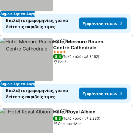
Δημοφιλής επιλογή
Επιλέξτε ημερομηνίες, για να
Εμφάνιση τιμών
δείτε τις ακριβείς τιμές
Hotel Mercure Rouen
Κοινοποίηση
Προσθήκη στα αγαπημένα
Centre Cathedrale
Εμφάνιση τιμών
4 Αστέρια
8,4
Πολύ καλό
8.152
Ρουέν
Δημοφιλής επιλογή
Επιλέξτε ημερομηνίες, για να
Εμφάνιση τιμών
δείτε τις ακριβείς τιμές
Hotel Royal Albion
Κοινοποίηση
Προσθήκη στα αγαπημένα
Εμφάνισ
8,3
Πολύ καλό
2.230
Criel-sur-Mer