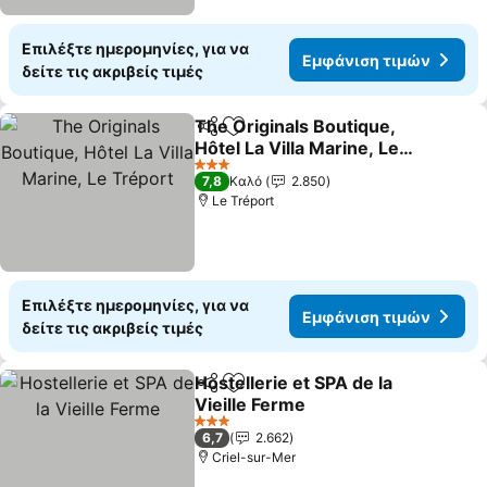
Επιλέξτε ημερομηνίες, για να
Εμφάνιση τιμών
δείτε τις ακριβείς τιμές
The Originals Boutique,
Κοινοποίηση
Προσθήκη στα αγαπημένα
Hôtel La Villa Marine, Le
Tréport
Εμφάνιση τιμών
3 Αστέρια
7,8
Καλό
2.850
Le Tréport
Επιλέξτε ημερομηνίες, για να
Εμφάνιση τιμών
δείτε τις ακριβείς τιμές
Hostellerie et SPA de la
Κοινοποίηση
Προσθήκη στα αγαπημένα
Vieille Ferme
Εμφάνιση τιμών
3 Αστέρια
6,7
2.662
Criel-sur-Mer