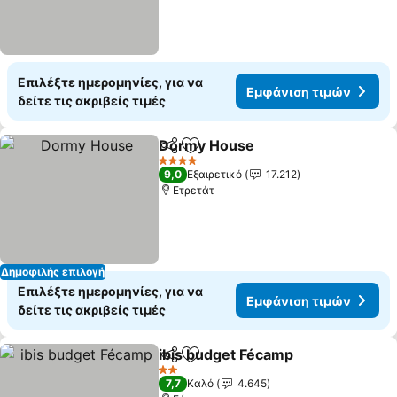
Επιλέξτε ημερομηνίες, για να
Εμφάνιση τιμών
δείτε τις ακριβείς τιμές
Dormy House
Κοινοποίηση
Προσθήκη στα αγαπημένα
Εμφάνιση τι
4 Αστέρια
9,0
Εξαιρετικό
17.212
Ετρετάτ
Δημοφιλής επιλογή
Επιλέξτε ημερομηνίες, για να
Εμφάνιση τιμών
δείτε τις ακριβείς τιμές
ibis budget Fécamp
Κοινοποίηση
Προσθήκη στα αγαπημένα
Εμφάνι
2 Αστέρια
7,7
Καλό
4.645