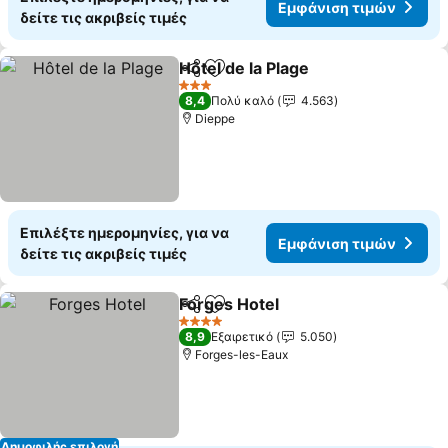
Εμφάνιση τιμών
δείτε τις ακριβείς τιμές
Hôtel de la Plage
Κοινοποίηση
Προσθήκη στα αγαπημένα
Εμφάνιση
3 Αστέρια
8,4
Πολύ καλό
4.563
Dieppe
Επιλέξτε ημερομηνίες, για να
Εμφάνιση τιμών
δείτε τις ακριβείς τιμές
Forges Hotel
Κοινοποίηση
Προσθήκη στα αγαπημένα
Εμφάνιση τιμ
4 Αστέρια
8,9
Εξαιρετικό
5.050
Forges-les-Eaux
Δημοφιλής επιλογή