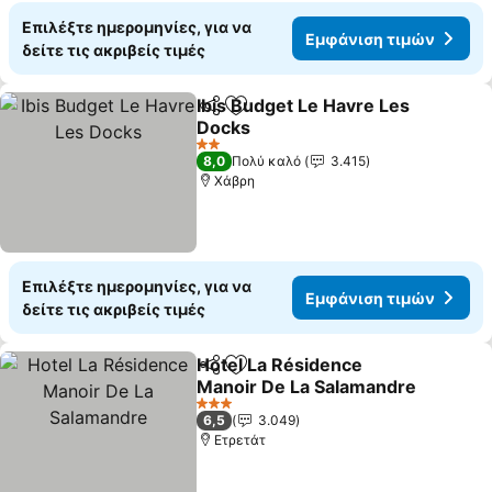
Επιλέξτε ημερομηνίες, για να
Εμφάνιση τιμών
δείτε τις ακριβείς τιμές
Ibis Budget Le Havre Les
Κοινοποίηση
Προσθήκη στα αγαπημένα
Docks
Εμφάνιση τιμών
2 Αστέρια
8,0
Πολύ καλό
3.415
Χάβρη
Επιλέξτε ημερομηνίες, για να
Εμφάνιση τιμών
δείτε τις ακριβείς τιμές
Hotel La Résidence
Κοινοποίηση
Προσθήκη στα αγαπημένα
Manoir De La Salamandre
Εμφάνιση τιμών
3 Αστέρια
6,5
3.049
Ετρετάτ