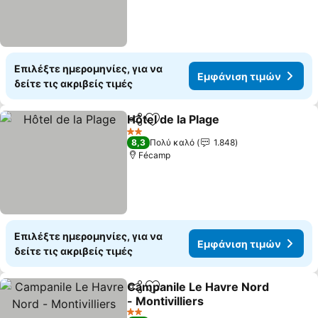
Επιλέξτε ημερομηνίες, για να
Εμφάνιση τιμών
δείτε τις ακριβείς τιμές
Hôtel de la Plage
Κοινοποίηση
Προσθήκη στα αγαπημένα
Εμφάνιση
2 Αστέρια
8,3
Πολύ καλό
1.848
Fécamp
Επιλέξτε ημερομηνίες, για να
Εμφάνιση τιμών
δείτε τις ακριβείς τιμές
Campanile Le Havre Nord
Κοινοποίηση
Προσθήκη στα αγαπημένα
- Montivilliers
Εμφάνιση τιμών
2 Αστέρια