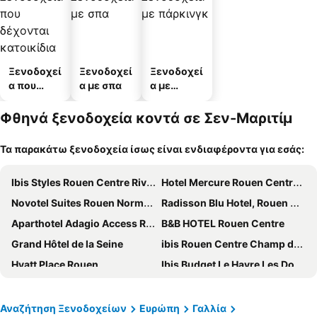
Ξενοδοχεί
Ξενοδοχεί
Ξενοδοχεί
α που
α με σπα
α με
δέχονται
πάρκινγκ
κατοικίδι
Φθηνά ξενοδοχεία κοντά σε Σεν-Μαριτίμ
α
Τα παρακάτω ξενοδοχεία ίσως είναι ενδιαφέροντα για εσάς:
Ibis Styles Rouen Centre Rive Gauche
Hotel Mercure Rouen Centre Cathedrale
Novotel Suites Rouen Normandie
Radisson Blu Hotel, Rouen Centre
Aparthotel Adagio Access Rouen Centre Cathédrale
B&B HOTEL Rouen Centre
Grand Hôtel de la Seine
ibis Rouen Centre Champ de Mars
Hyatt Place Rouen
Ibis Budget Le Havre Les Docks
The Originals Boutique, Hôtel La Villa Marine, Le Tréport
Hotel de Bourgtheroulde, Autograph Collection
ibis Le Havre Centre
Holiday Inn Express Rouen Centre - Rive Gauche By Ihg
Αναζήτηση Ξενοδοχείων
Ευρώπη
Γαλλία