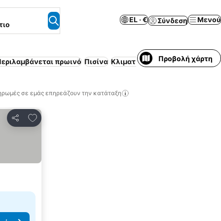
EL · €
Μενού
Σύνδεση
τιο
Προβολή χάρτη
Περιλαμβάνεται πρωινό
Πισίνα
Κλιματισμός
Επιπλωμένο διαμ
ηρωμές σε εμάς επηρεάζουν την κατάταξη
Προσθήκη στα αγαπημένα
Κοινοποίηση