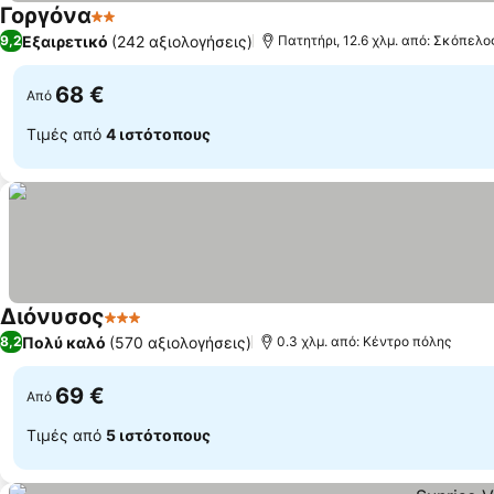
Γοργόνα
2 Αστέρια
Εξαιρετικό
(242 αξιολογήσεις)
9,2
Πατητήρι, 12.6 χλμ. από: Σκόπελο
68 €
Από
Τιμές από
4 ιστότοπους
Διόνυσος
3 Αστέρια
Πολύ καλό
(570 αξιολογήσεις)
8,2
0.3 χλμ. από: Κέντρο πόλης
69 €
Από
Τιμές από
5 ιστότοπους