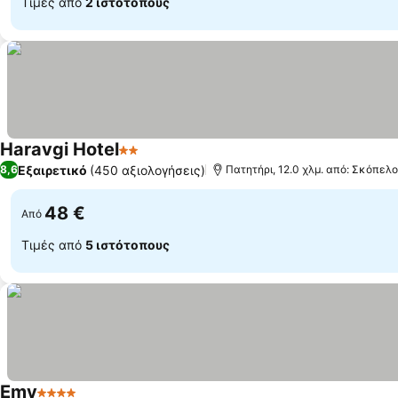
Τιμές από
2 ιστότοπους
Haravgi Hotel
2 Αστέρια
Εξαιρετικό
(450 αξιολογήσεις)
8,6
Πατητήρι, 12.0 χλμ. από: Σκόπελ
48 €
Από
Τιμές από
5 ιστότοπους
Emy