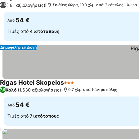
4 Αστέρια
(181 αξιολογήσεις)
6,5
Σκιάθος Χώρα, 19.9 χλμ. από: Σκόπελος - Χώρα
54 €
Από
Τιμές από
4 ιστότοπους
Δημοφιλής επιλογή
Rigas Hotel Skopelos
3 Αστέρια
Καλό
(1.630 αξιολογήσεις)
7,9
0.7 χλμ. από: Κέντρο πόλης
54 €
Από
Τιμές από
7 ιστότοπους