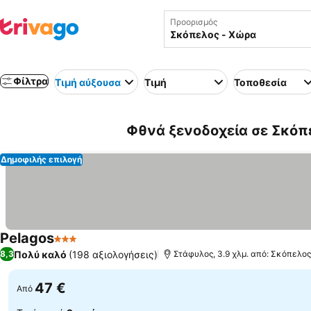
Προορισμός
Φίλτρα
Τιμή αύξουσα
Τιμή
Τοποθεσία
Φθνά ξενοδοχεία σε Σκόπ
Δημοφιλής επιλογή
Pelagos
3 Αστέρια
Πολύ καλό
(198 αξιολογήσεις)
8,3
Στάφυλος, 3.9 χλμ. από: Σκόπελο
47 €
Από