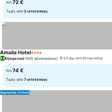
72 €
Από
Τιμές από
2 ιστότοπους
Amalia Hotel
4 Αστέρια
Εξαιρετικό
(935 αξιολογήσεις)
8,6
0.5 χλμ. από: Κέντρο πόλης
74 €
Από
Τιμές από
7 ιστότοπους
Δημοφιλής επιλογή