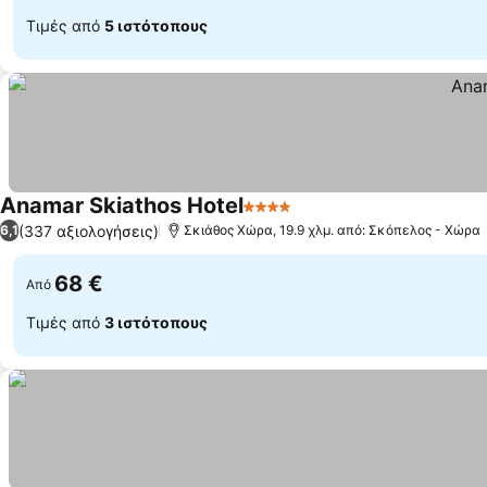
Τιμές από
5 ιστότοπους
Anamar Skiathos Hotel
4 Αστέρια
(337 αξιολογήσεις)
6,1
Σκιάθος Χώρα, 19.9 χλμ. από: Σκόπελος - Χώρα
68 €
Από
Τιμές από
3 ιστότοπους