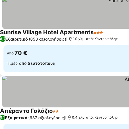
Sunrise Village Hotel Apartments
3 Αστέρια
Εξαιρετικό
(850 αξιολογήσεις)
8,7
1.0 χλμ. από: Κέντρο πόλης
70 €
Από
Τιμές από
5 ιστότοπους
Απέραντο Γαλάζιο
2 Αστέρια
Εξαιρετικό
(637 αξιολογήσεις)
9,1
0.4 χλμ. από: Κέντρο πόλης