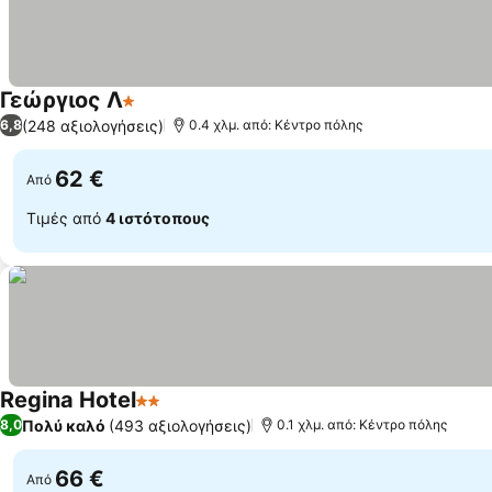
Γεώργιος Λ
1 Αστέρια
(248 αξιολογήσεις)
6,8
0.4 χλμ. από: Κέντρο πόλης
62 €
Από
Τιμές από
4 ιστότοπους
Regina Hotel
2 Αστέρια
Πολύ καλό
(493 αξιολογήσεις)
8,0
0.1 χλμ. από: Κέντρο πόλης
66 €
Από