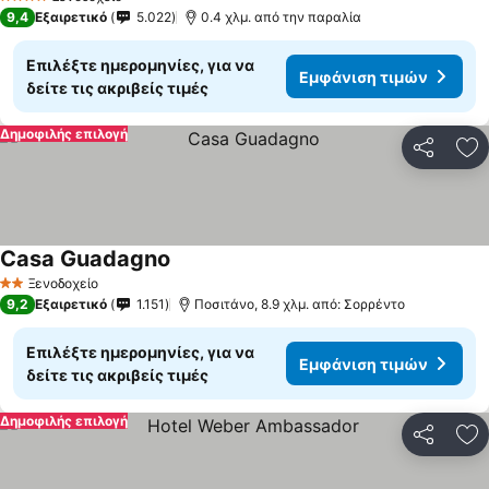
4 Αστέρια
9,4
Εξαιρετικό
5.022
0.4 χλμ. από την παραλία
Επιλέξτε ημερομηνίες, για να
Εμφάνιση τιμών
δείτε τις ακριβείς τιμές
Δημοφιλής επιλογή
Κοινοποί
Πρ
Casa Guadagno
Εμφάνιση τιμών
Ξενοδοχείο
2 Αστέρια
9,2
Εξαιρετικό
1.151
Ποσιτάνο, 8.9 χλμ. από: Σορρέντο
Επιλέξτε ημερομηνίες, για να
Εμφάνιση τιμών
δείτε τις ακριβείς τιμές
Δημοφιλής επιλογή
Κοινοποί
Πρ