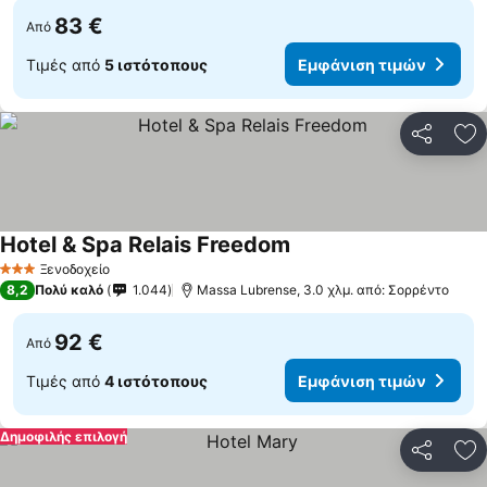
83 €
Από
Τιμές από
5 ιστότοπους
Εμφάνιση τιμών
Κοινοποί
Πρ
Hotel & Spa Relais Freedom
Εμφάνιση τιμών
Ξενοδοχείο
3 Αστέρια
8,2
Πολύ καλό
1.044
Massa Lubrense, 3.0 χλμ. από: Σορρέντο
92 €
Από
Τιμές από
4 ιστότοπους
Εμφάνιση τιμών
Δημοφιλής επιλογή
Κοινοποί
Πρ