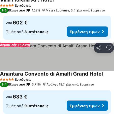
Εμφάνιση τιμών
Ξενοδοχείο
5 Αστέρια
9,6
Εξαιρετικό
1.221
Massa Lubrense, 3.4 χλμ. από: Σορρέντο
602 €
Από
Τιμές από
8 ιστότοπους
Εμφάνιση τιμών
Δημοφιλής επιλογή
Κοινοποί
Πρ
Anantara Convento di Amalfi Grand Hotel
Εμφάν
Ξενοδοχείο
5 Αστέρια
9,4
Εξαιρετικό
3.716
Αμάλφι, 18.7 χλμ. από: Σορρέντο
633 €
Από
Τιμές από
9 ιστότοπους
Εμφάνιση τιμών