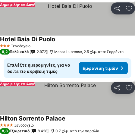
Δημοφιλής επιλογή
Κοινοποί
Πρ
Hotel Baia Di Puolo
Εμφάνιση τιμών
Ξενοδοχείο
3 Αστέρια
8,2
Πολύ καλό
2.972
Massa Lubrense, 2.5 χλμ. από: Σορρέντο
Επιλέξτε ημερομηνίες, για να
Εμφάνιση τιμών
δείτε τις ακριβείς τιμές
Δημοφιλής επιλογή
Κοινοποί
Πρ
Hilton Sorrento Palace
Εμφάνιση τιμών
Ξενοδοχείο
4 Αστέρια
8,8
Εξαιρετικό
8.428
0.7 χλμ. από την παραλία