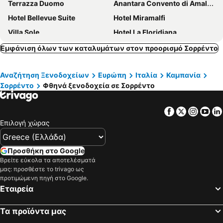
Terrazza Duomo
Anantara Convento di Amalfi Grand Hotel
Hotel Bellevue Suite
Hotel Miramalfi
Villa Sole
Hotel La Floridiana
Grand Hotel Sant'Orsola
Grand Hotel Excelsior
Εμφάνιση όλων των καταλυμάτων στον προορισμό Σορρέντο
Hotel Marina Riviera
Art Hotel Gran Paradiso
Αναζήτηση Ξενοδοχείων
Ευρώπη
Ιταλία
Καμπανία
Tramonto d'Oro
Hotel Costa Diva
Σορρέντο
Φθηνά ξενοδοχεία σε Σορρέντο
Hotel Floridiana
Porto Salvo
Hotel Mega Mare
Best Western La Solara
Facebook
Twitter
Insta
Yo
Hotel Spicy
Hotel Dania
Επιλογή χώρας
Johanna Park Hotel
Grand Hotel Quisisana
Hotel della Piccola Marina
Hilton Sorrento Palace
Προσθήκη στο Google
Βρείτε εύκολα τα αποτελέσματά
Hotel Pupetto
Villa Rosa
μας: προσθέστε το trivago ως
Hotel Weber Ambassador
Villa Iazzetta
προτιμώμενη πηγή στο Google.
Εταιρεία
Hotel Lidomare
Hotel Residence Amalfi
D'Amalfi Hospitality
Hotel Miramare
Τα προϊόντα μας
Atlantic Palace Hotel
Grand Hotel Vesuvio