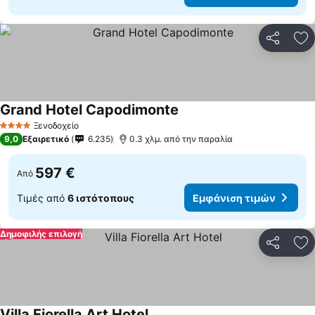
Κοινοποί
Πρ
Grand Hotel Capodimonte
Εμφάνιση τιμών
Ξενοδοχείο
4 Αστέρια
9,0
Εξαιρετικό
6.235
0.3 χλμ. από την παραλία
597 €
Από
Τιμές από
6 ιστότοπους
Εμφάνιση τιμών
Δημοφιλής επιλογή
Κοινοποί
Πρ
Villa Fiorella Art Hotel