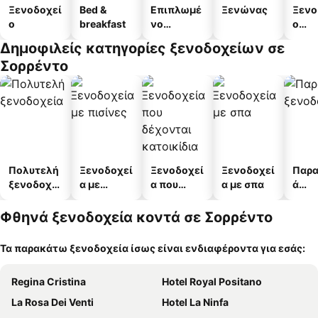
Ξενοδοχεί
Bed &
Επιπλωμέ
Ξενώνας
Ξενο
ο
breakfast
νο
ο
διαμέρισμ
διαμ
Δημοφιλείς κατηγορίες ξενοδοχείων σε
α
άτω
Σορρέντο
Πολυτελή
Ξενοδοχεί
Ξενοδοχεί
Ξενοδοχεί
Παρα
ξενοδοχεί
α με
α που
α με σπα
ά
α
πισίνες
δέχονται
ξενο
κατοικίδι
α
Φθηνά ξενοδοχεία κοντά σε Σορρέντο
α
Τα παρακάτω ξενοδοχεία ίσως είναι ενδιαφέροντα για εσάς:
Regina Cristina
Hotel Royal Positano
La Rosa Dei Venti
Hotel La Ninfa