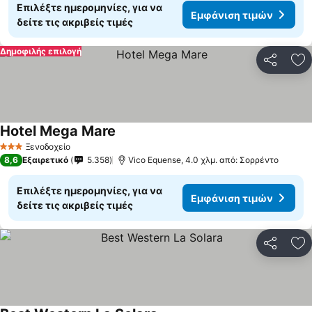
Επιλέξτε ημερομηνίες, για να
Εμφάνιση τιμών
δείτε τις ακριβείς τιμές
Δημοφιλής επιλογή
Κοινοποί
Πρ
Hotel Mega Mare
Εμφάνιση τιμών
Ξενοδοχείο
3 Αστέρια
8,6
Εξαιρετικό
5.358
Vico Equense, 4.0 χλμ. από: Σορρέντο
Επιλέξτε ημερομηνίες, για να
Εμφάνιση τιμών
δείτε τις ακριβείς τιμές
Κοινοποί
Πρ