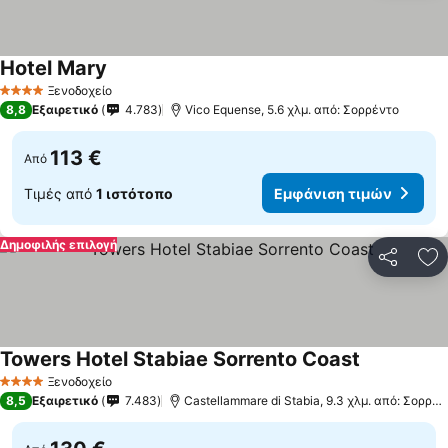
Hotel Mary
Εμφάνιση τιμών
Ξενοδοχείο
4 Αστέρια
8,8
Εξαιρετικό
4.783
Vico Equense, 5.6 χλμ. από: Σορρέντο
113 €
Από
Τιμές από
1 ιστότοπο
Εμφάνιση τιμών
Δημοφιλής επιλογή
Κοινοποί
Πρ
Towers Hotel Stabiae Sorrento Coast
Εμφάνιση τ
Ξενοδοχείο
4 Αστέρια
8,5
Εξαιρετικό
7.483
Castellammare di Stabia, 9.3 χλμ. από: Σορρέν