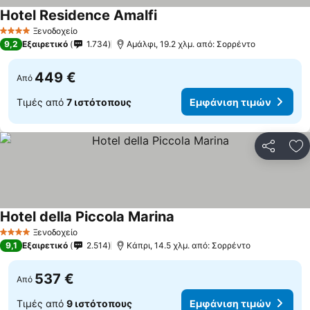
Hotel Residence Amalfi
Εμφάνιση τιμών
Ξενοδοχείο
4 Αστέρια
9,2
Εξαιρετικό
1.734
Αμάλφι, 19.2 χλμ. από: Σορρέντο
449 €
Από
Τιμές από
7 ιστότοπους
Εμφάνιση τιμών
Κοινοποί
Πρ
Hotel della Piccola Marina
Εμφάνιση τιμών
Ξενοδοχείο
4 Αστέρια
9,1
Εξαιρετικό
2.514
Κάπρι, 14.5 χλμ. από: Σορρέντο
537 €
Από
Τιμές από
9 ιστότοπους
Εμφάνιση τιμών