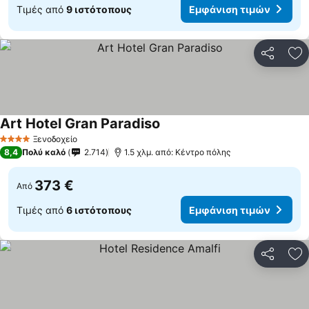
Τιμές από
9 ιστότοπους
Εμφάνιση τιμών
Κοινοποί
Πρ
Art Hotel Gran Paradiso
Εμφάνιση τιμών
Ξενοδοχείο
4 Αστέρια
8,4
Πολύ καλό
2.714
1.5 χλμ. από: Κέντρο πόλης
373 €
Από
Τιμές από
6 ιστότοπους
Εμφάνιση τιμών
Κοινοποί
Πρ