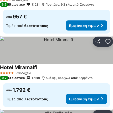
4 Αστέρια
9,2
Εξαιρετικό
1.123
Ποσιτάνο, 9.2 χλμ. από: Σορρέντο
957 €
Από
Τιμές από
6 ιστότοπους
Εμφάνιση τιμών
Κοινοποί
Πρ
Hotel Miramalfi
Εμφάνιση τιμών
Ξενοδοχείο
5 Αστέρια
9,7
Εξαιρετικό
1.558
Αμάλφι, 18.5 χλμ. από: Σορρέντο
1.792 €
Από
Τιμές από
7 ιστότοπους
Εμφάνιση τιμών