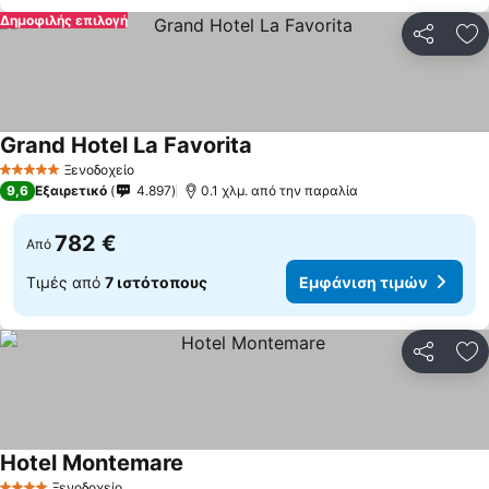
Δημοφιλής επιλογή
Κοινοποί
Πρ
Grand Hotel La Favorita
Εμφάνιση τιμών
Ξενοδοχείο
5 Αστέρια
9,6
Εξαιρετικό
4.897
0.1 χλμ. από την παραλία
782 €
Από
Τιμές από
7 ιστότοπους
Εμφάνιση τιμών
Κοινοποί
Πρ
Hotel Montemare
Εμφάνιση τιμών
Ξενοδοχείο