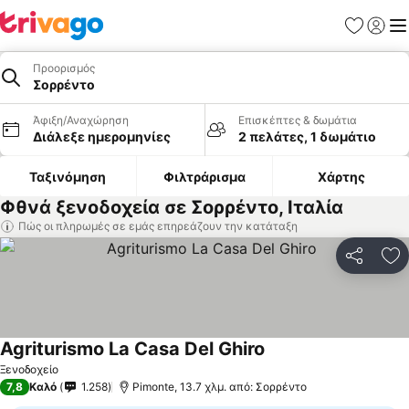
Αγαπημέν
Σύνδε
Με
Προορισμός
Σορρέντο
Άφιξη/Αναχώρηση
Επισκέπτες & δωμάτια
Διάλεξε ημερομηνίες
2 πελάτες, 1 δωμάτιο
Ταξινόμηση
Φιλτράρισμα
Χάρτης
Φθνά ξενοδοχεία σε Σορρέντο, Ιταλία
Πώς οι πληρωμές σε εμάς επηρεάζουν την κατάταξη
Κοινοποί
Πρ
Agriturismo La Casa Del Ghiro
Εμφάνιση τιμών
Ξενοδοχείο
7,8
Καλό
1.258
Pimonte, 13.7 χλμ. από: Σορρέντο