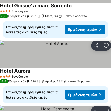
Hotel Giosue' a mare Sorrento
Εμφάνιση τιμών
Ξενοδοχείο
4 Αστέρια
8,6
Εξαιρετικό
2.519
Meta, 3.4 χλμ. από: Σορρέντο
Επιλέξτε ημερομηνίες, για να
Εμφάνιση τιμών
δείτε τις ακριβείς τιμές
Κοινοποί
Πρ
Hotel Aurora
Εμφάνιση τιμών
Ξενοδοχείο
4 Αστέρια
8,8
Εξαιρετικό
1.923
Αμάλφι, 18.7 χλμ. από: Σορρέντο
Επιλέξτε ημερομηνίες, για να
Εμφάνιση τιμών
δείτε τις ακριβείς τιμές