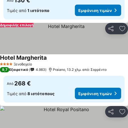
130 €
Από
Τιμές από
1 ιστότοπο
Εμφάνιση τιμών
Δημοφιλής επιλογή
Κοινοποί
Πρ
Hotel Margherita
Εμφάνιση τιμών
Ξενοδοχείο
4 Αστέρια
9,7
Εξαιρετικό
4.983
Praiano, 13.2 χλμ. από: Σορρέντο
268 €
Από
Τιμές από
8 ιστότοπους
Εμφάνιση τιμών
Κοινοποί
Πρ