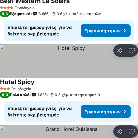
Best Western La Solara
Εμφάνιση τιμών
Ξενοδοχείο
4 Αστέρια
9,3
Εξαιρετικό
3.666
0.6 χλμ. από την παραλία
Επιλέξτε ημερομηνίες, για να
Εμφάνιση τιμών
δείτε τις ακριβείς τιμές
Κοινοποί
Πρ
Hotel Spicy
Εμφάνιση τιμών
Ξενοδοχείο
3 Αστέρια
8,0
Πολύ καλό
1.826
0.3 χλμ. από την παραλία
Επιλέξτε ημερομηνίες, για να
Εμφάνιση τιμών
δείτε τις ακριβείς τιμές
Κοινοποί
Πρ