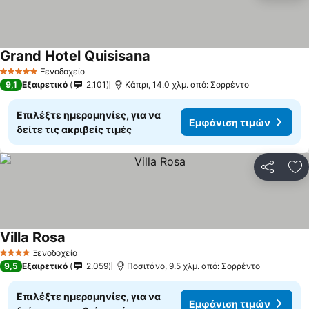
Grand Hotel Quisisana
Εμφάνιση τιμών
Ξενοδοχείο
5 Αστέρια
9,1
Εξαιρετικό
2.101
Κάπρι, 14.0 χλμ. από: Σορρέντο
Επιλέξτε ημερομηνίες, για να
Εμφάνιση τιμών
δείτε τις ακριβείς τιμές
Κοινοποί
Πρ
Villa Rosa
Εμφάνιση τιμών
Ξενοδοχείο
4 Αστέρια
9,5
Εξαιρετικό
2.059
Ποσιτάνο, 9.5 χλμ. από: Σορρέντο
Επιλέξτε ημερομηνίες, για να
Εμφάνιση τιμών