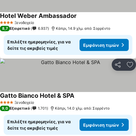
Hotel Weber Ambassador
Εμφάνιση τιμών
Ξενοδοχείο
4 Αστέρια
8,7
Εξαιρετικό
6.937
Κάπρι, 14.9 χλμ. από: Σορρέντο
Επιλέξτε ημερομηνίες, για να
Εμφάνιση τιμών
δείτε τις ακριβείς τιμές
Κοινοποί
Πρ
Gatto Bianco Hotel & SPA
Εμφάνιση τιμών
Ξενοδοχείο
4 Αστέρια
9,0
Εξαιρετικό
1.701
Κάπρι, 14.0 χλμ. από: Σορρέντο
Επιλέξτε ημερομηνίες, για να
Εμφάνιση τιμών
δείτε τις ακριβείς τιμές