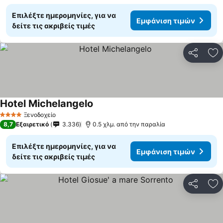
Επιλέξτε ημερομηνίες, για να
Εμφάνιση τιμών
δείτε τις ακριβείς τιμές
Κοινοποί
Πρ
Hotel Michelangelo
Εμφάνιση τιμών
Ξενοδοχείο
4 Αστέρια
8,7
Εξαιρετικό
3.336
0.5 χλμ. από την παραλία
Επιλέξτε ημερομηνίες, για να
Εμφάνιση τιμών
δείτε τις ακριβείς τιμές
Κοινοποί
Πρ