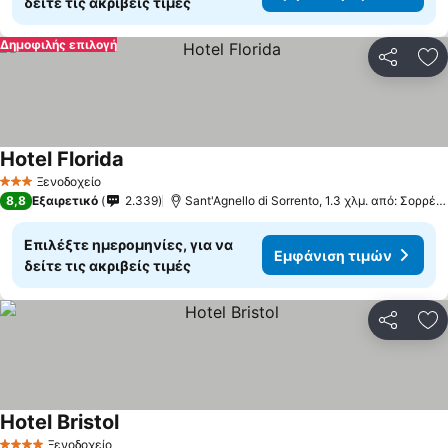
δείτε τις ακριβείς τιμές
Δημοφιλής επιλογή
Κοινοποί
Πρ
Hotel Florida
Εμφάνιση τιμών
Ξενοδοχείο
3 Αστέρια
8,8
Εξαιρετικό
2.339
Sant'Agnello di Sorrento, 1.3 χλμ. από: Σορρέν
Επιλέξτε ημερομηνίες, για να
Εμφάνιση τιμών
δείτε τις ακριβείς τιμές
Κοινοποί
Πρ
Hotel Bristol
Εμφάνιση τιμών
Ξενοδοχείο