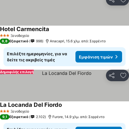
Κοινοποί
Πρ
Hotel Carmencita
Εμφάνιση τιμών
Ξενοδοχείο
3 Αστέρια
8,8
Εξαιρετικό
998
Anacapri, 15.6 χλμ. από: Σορρέντο
Επιλέξτε ημερομηνίες, για να
Εμφάνιση τιμών
δείτε τις ακριβείς τιμές
Δημοφιλής επιλογή
Κοινοποί
Πρ
La Locanda Del Fiordo
Εμφάνιση τιμών
Ξενοδοχείο
3 Αστέρια
9,1
Εξαιρετικό
2.102
Furore, 14.9 χλμ. από: Σορρέντο