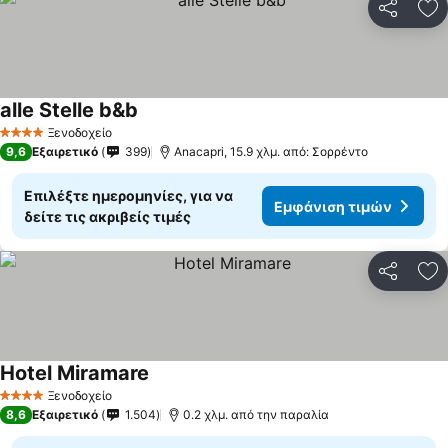
Κοινοποί
Πρ
alle Stelle b&b
Εμφάνιση τιμών
Ξενοδοχείο
4 Αστέρια
9,6
Εξαιρετικό
399
Anacapri, 15.9 χλμ. από: Σορρέντο
Επιλέξτε ημερομηνίες, για να
Εμφάνιση τιμών
δείτε τις ακριβείς τιμές
Κοινοποί
Πρ
Hotel Miramare
Εμφάνιση τιμών
Ξενοδοχείο
4 Αστέρια
8,6
Εξαιρετικό
1.504
0.2 χλμ. από την παραλία