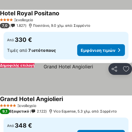
Hotel Royal Positano
Εμφάνιση τιμών
Ξενοδοχείο
4 Αστέρια
7,0
1.827
Ποσιτάνο, 9.0 χλμ. από: Σορρέντο
330 €
Από
Τιμές από
7 ιστότοπους
Εμφάνιση τιμών
Δημοφιλής επιλογή
Κοινοποί
Πρ
Grand Hotel Angiolieri
Εμφάνιση τιμών
Ξενοδοχείο
5 Αστέρια
9,1
Εξαιρετικό
2.122
Vico Equense, 5.3 χλμ. από: Σορρέντο
348 €
Από