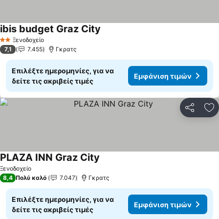
ibis budget Graz City
Εμφάνιση τιμών
Ξενοδοχείο
2 Αστέρια
7,1
7.455
Γκρατς
Επιλέξτε ημερομηνίες, για να
Εμφάνιση τιμών
δείτε τις ακριβείς τιμές
Κοινοποί
Πρ
PLAZA INN Graz City
Εμφάνιση τιμών
Ξενοδοχείο
8,4
Πολύ καλό
7.047
Γκρατς
Επιλέξτε ημερομηνίες, για να
Εμφάνιση τιμών
δείτε τις ακριβείς τιμές