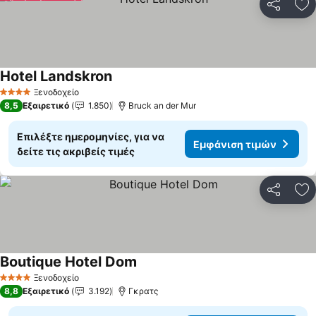
Κοινοποί
Πρ
Hotel Landskron
Εμφάνιση τιμών
Ξενοδοχείο
4 Αστέρια
8,5
Εξαιρετικό
1.850
Bruck an der Mur
Επιλέξτε ημερομηνίες, για να
Εμφάνιση τιμών
δείτε τις ακριβείς τιμές
Κοινοποί
Πρ
Boutique Hotel Dom
Εμφάνιση τιμών
Ξενοδοχείο
4 Αστέρια
8,8
Εξαιρετικό
3.192
Γκρατς