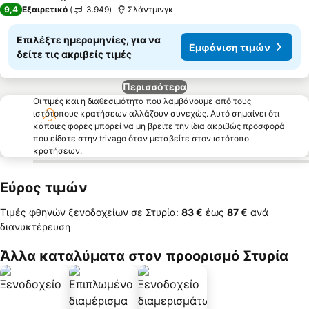
4 Αστέρια
9,4
Εξαιρετικό
3.949
Σλάντμινγκ
Επιλέξτε ημερομηνίες, για να
Εμφάνιση τιμών
δείτε τις ακριβείς τιμές
Περισσότερα
Οι τιμές και η διαθεσιμότητα που λαμβάνουμε από τους
ιστότοπους κρατήσεων αλλάζουν συνεχώς. Αυτό σημαίνει ότι
κάποιες φορές μπορεί να μη βρείτε την ίδια ακριβώς προσφορά
που είδατε στην trivago όταν μεταβείτε στον ιστότοπο
κρατήσεων.
Εύρος τιμών
Τιμές φθηνών ξενοδοχείων σε Στυρία:
‎83 €
έως
‎87 €
ανά
διανυκτέρευση
Άλλα καταλύματα στον προορισμό Στυρία