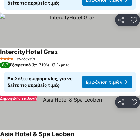
δείτε τις ακριβείς τιμές
Κοινοποί
Πρ
IntercityHotel Graz
Εμφάνιση τιμών
Ξενοδοχείο
4 Αστέρια
8,7
Εξαιρετικό
7.196
Γκρατς
Επιλέξτε ημερομηνίες, για να
Εμφάνιση τιμών
δείτε τις ακριβείς τιμές
Δημοφιλής επιλογή
Κοινοποί
Πρ
Asia Hotel & Spa Leoben
Εμφάνιση τιμών