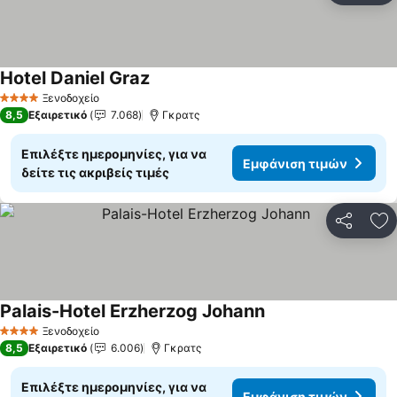
Hotel Daniel Graz
Εμφάνιση τιμών
Ξενοδοχείο
4 Αστέρια
8,5
Εξαιρετικό
7.068
Γκρατς
Επιλέξτε ημερομηνίες, για να
Εμφάνιση τιμών
δείτε τις ακριβείς τιμές
Κοινοποί
Πρ
Palais-Hotel Erzherzog Johann
Εμφάνιση τιμών
Ξενοδοχείο
4 Αστέρια
8,5
Εξαιρετικό
6.006
Γκρατς
Επιλέξτε ημερομηνίες, για να
Εμφάνιση τιμών