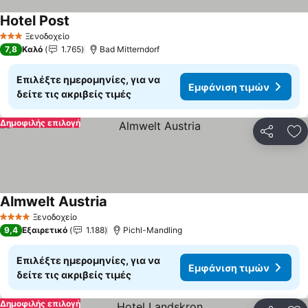
Hotel Post
Εμφάνιση τιμών
Ξενοδοχείο
3 Αστέρια
7,8
Καλό
1.765
Bad Mitterndorf
Επιλέξτε ημερομηνίες, για να
Εμφάνιση τιμών
δείτε τις ακριβείς τιμές
Δημοφιλής επιλογή
Κοινοποί
Πρ
Almwelt Austria
Εμφάνιση τιμών
Ξενοδοχείο
4 Αστέρια
9,4
Εξαιρετικό
1.188
Pichl-Mandling
Επιλέξτε ημερομηνίες, για να
Εμφάνιση τιμών
δείτε τις ακριβείς τιμές
Δημοφιλής επιλογή