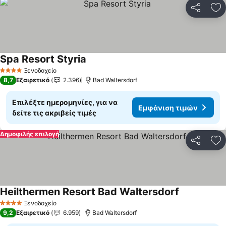
Κοινοποί
Πρ
Spa Resort Styria
Εμφάνιση τιμών
Ξενοδοχείο
4 Αστέρια
8,7
Εξαιρετικό
2.396
Bad Waltersdorf
Επιλέξτε ημερομηνίες, για να
Εμφάνιση τιμών
δείτε τις ακριβείς τιμές
Δημοφιλής επιλογή
Κοινοποί
Πρ
Heilthermen Resort Bad Waltersdorf
Εμφάνιση τ
Ξενοδοχείο
4 Αστέρια
9,2
Εξαιρετικό
6.959
Bad Waltersdorf