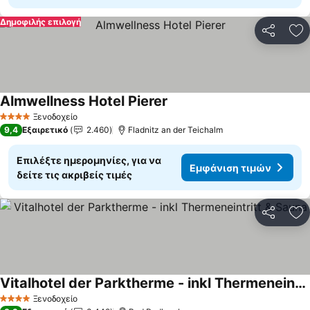
Δημοφιλής επιλογή
Κοινοποί
Πρ
Almwellness Hotel Pierer
Εμφάνιση τιμών
Ξενοδοχείο
4 Αστέρια
9,4
Εξαιρετικό
2.460
Fladnitz an der Teichalm
Επιλέξτε ημερομηνίες, για να
Εμφάνιση τιμών
δείτε τις ακριβείς τιμές
Κοινοποί
Πρ
Vitalhotel der Parktherme - inkl Thermeneintritt & Sauna
Εμφάνιση τιμών
Ξενοδοχείο
4 Αστέρια