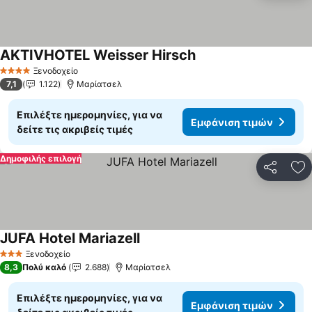
AKTIVHOTEL Weisser Hirsch
Εμφάνιση τιμών
Ξενοδοχείο
4 Αστέρια
7,1
1.122
Μαρίατσελ
Επιλέξτε ημερομηνίες, για να
Εμφάνιση τιμών
δείτε τις ακριβείς τιμές
Δημοφιλής επιλογή
Κοινοποί
Πρ
JUFA Hotel Mariazell
Εμφάνιση τιμών
Ξενοδοχείο
3 Αστέρια
8,3
Πολύ καλό
2.688
Μαρίατσελ
Επιλέξτε ημερομηνίες, για να
Εμφάνιση τιμών