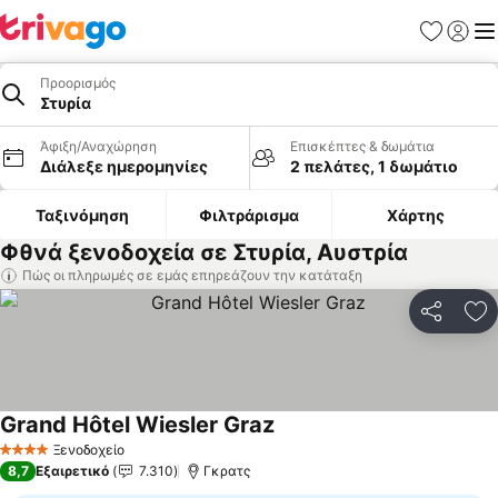
Αγαπημέν
Σύνδε
Με
Προορισμός
Στυρία
Άφιξη/Αναχώρηση
Επισκέπτες & δωμάτια
Διάλεξε ημερομηνίες
2 πελάτες, 1 δωμάτιο
Ταξινόμηση
Φιλτράρισμα
Χάρτης
Φθνά ξενοδοχεία σε Στυρία, Αυστρία
Πώς οι πληρωμές σε εμάς επηρεάζουν την κατάταξη
Κοινοποί
Πρ
Grand Hôtel Wiesler Graz
Εμφάνιση τιμών
Ξενοδοχείο
4 Αστέρια
8,7
Εξαιρετικό
7.310
Γκρατς