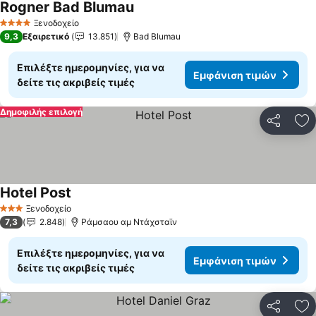
Rogner Bad Blumau
Εμφάνιση τιμών
Ξενοδοχείο
4 Αστέρια
9,3
Εξαιρετικό
13.851
Bad Blumau
Επιλέξτε ημερομηνίες, για να
Εμφάνιση τιμών
δείτε τις ακριβείς τιμές
Δημοφιλής επιλογή
Κοινοποί
Πρ
Hotel Post
Εμφάνιση τιμών
Ξενοδοχείο
3 Αστέρια
7,3
2.848
Ράμσαου αμ Ντάχσταϊν
Επιλέξτε ημερομηνίες, για να
Εμφάνιση τιμών
δείτε τις ακριβείς τιμές
Κοινοποί
Πρ