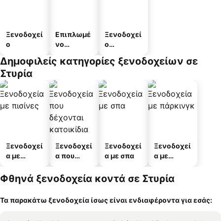
Ξενοδοχεί
Επιπλωμέ
Ξενοδοχεί
ο
νο
ο
διαμέρισμ
διαμερισμ
Δημοφιλείς κατηγορίες ξενοδοχείων σε
α
άτων
Στυρία
Ξενοδοχεί
Ξενοδοχεί
Ξενοδοχεί
Ξενοδοχεί
α με
α που
α με σπα
α με
πισίνες
δέχονται
πάρκινγκ
κατοικίδι
Φθηνά ξενοδοχεία κοντά σε Στυρία
α
Τα παρακάτω ξενοδοχεία ίσως είναι ενδιαφέροντα για εσάς: