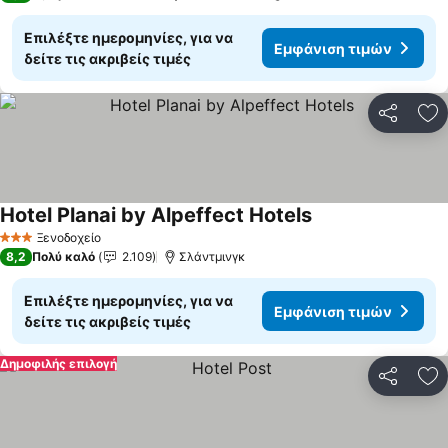
Επιλέξτε ημερομηνίες, για να
Εμφάνιση τιμών
δείτε τις ακριβείς τιμές
Κοινοποί
Πρ
Hotel Planai by Alpeffect Hotels
Εμφάνιση τιμών
Ξενοδοχείο
3 Αστέρια
8,2
Πολύ καλό
2.109
Σλάντμινγκ
Επιλέξτε ημερομηνίες, για να
Εμφάνιση τιμών
δείτε τις ακριβείς τιμές
Δημοφιλής επιλογή
Κοινοποί
Πρ