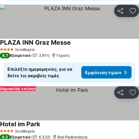
Κοινοποί
Πρ
PLAZA INN Graz Messe
Εμφάνιση τιμών
Ξενοδοχείο
4 Αστέρια
8,7
Εξαιρετικό
3.811
Γκρατς
Επιλέξτε ημερομηνίες, για να
Εμφάνιση τιμών
δείτε τις ακριβείς τιμές
Δημοφιλής επιλογή
Κοινοποί
Πρ
Hotel im Park
Εμφάνιση τιμών
Ξενοδοχείο
4 Αστέρια
9,2
Εξαιρετικό
6.332
Bad Radkersburg