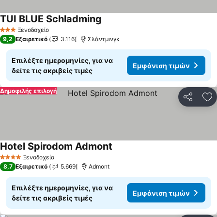
TUI BLUE Schladming
Εμφάνιση τιμών
Ξενοδοχείο
3 Αστέρια
9,2
Εξαιρετικό
3.116
Σλάντμινγκ
Επιλέξτε ημερομηνίες, για να
Εμφάνιση τιμών
δείτε τις ακριβείς τιμές
Δημοφιλής επιλογή
Κοινοποί
Πρ
Hotel Spirodom Admont
Εμφάνιση τιμών
Ξενοδοχείο
4 Αστέρια
8,7
Εξαιρετικό
5.669
Admont
Επιλέξτε ημερομηνίες, για να
Εμφάνιση τιμών
δείτε τις ακριβείς τιμές