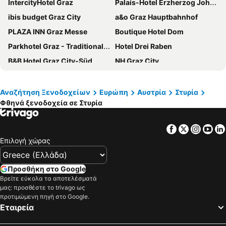
IntercityHotel Graz
Palais-Hotel Erzherzog Johann
ibis budget Graz City
a&o Graz Hauptbahnhof
PLAZA INN Graz Messe
Boutique Hotel Dom
Parkhotel Graz - Traditional Luxury
Hotel Drei Raben
B&B Hotel Graz City-Süd
NH Graz City
Hotel Weitzer Graz
PLAZA INN Graz City
Pension Günther
Mondi Hotel am Grundlsee
Αναζήτηση Ξενοδοχείων
Ευρώπη
Αυστρία
Στυρία
Φθηνά ξενοδοχεία σε Στυρία
Grand Hôtel Wiesler Graz
Urdlwirt - Hotel & Restaurant
Hotel Aton
Hotel Post
Facebook
Twitter
Insta
Yo
Radisson Hotel Graz
JUFA Hotel Schladming
Επιλογή χώρας
eee Hotel Graz
JUFA Hotel Graz Süd - Self Check-in
sHome Hotel Graz
Hotel Spirodom Admont
Προσθήκη στο Google
Ferienalm
Falkensteiner Hotel Schladming
Βρείτε εύκολα τα αποτελέσματά
μας: προσθέστε το trivago ως
NOVAPARK Flugzeughotel Graz
Motel One Graz
προτιμώμενη πηγή στο Google.
Εταιρεία
Amedia Express Graz Airport, Trademark Collection by Wyndham
Hotel Mercure Graz City
Hotel Rössl-Dependance Neue Post
B&B Hotel Graz-Hbf