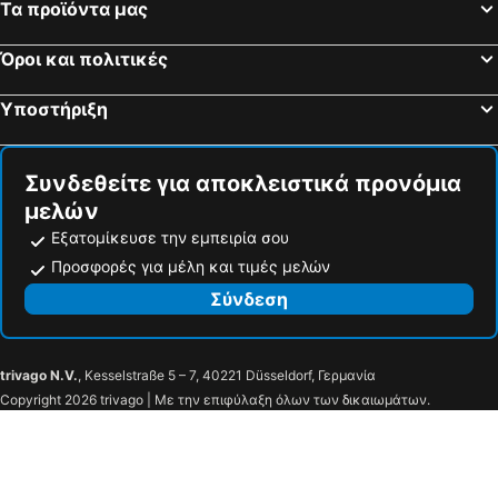
Τα προϊόντα μας
JUFA Hotel Pöllau
harry's home Graz-Smart City hotel & apartments
I AM HOTEL Leoben
Augarten Art Hotel
Όροι και πολιτικές
Arbio I Urbanstay Apartments
Gasthof Gruber
Υποστήριξη
Der Stockinger
Berliner Ecke
Zur Steirerstub'n
Hotel Ausseerland
Συνδεθείτε για αποκλειστικά προνόμια
Greenrooms
LebensART
μελών
Almidylle Sabathy
Εξατομίκευσε την εμπειρία σου
Προσφορές για μέλη και τιμές μελών
Σύνδεση
trivago N.V.
, Kesselstraße 5 – 7, 40221 Düsseldorf, Γερμανία
Copyright 2026 trivago | Με την επιφύλαξη όλων των δικαιωμάτων.