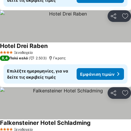
δείτε τις ακριβείς τιμές
Κοινοποί
Πρ
Hotel Drei Raben
Εμφάνιση τιμών
Ξενοδοχείο
4 Αστέρια
8,4
Πολύ καλό
2.503
Γκρατς
Επιλέξτε ημερομηνίες, για να
Εμφάνιση τιμών
δείτε τις ακριβείς τιμές
Κοινοποί
Πρ
Falkensteiner Hotel Schladming
Εμφάνιση τιμών
Ξενοδοχείο