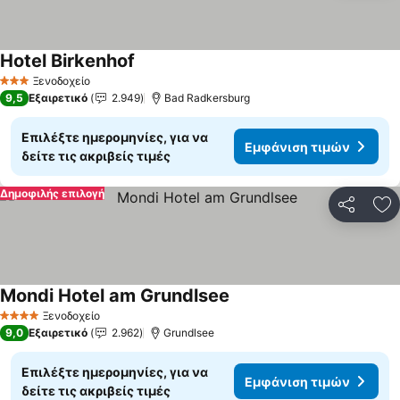
Hotel Birkenhof
Εμφάνιση τιμών
Ξενοδοχείο
3 Αστέρια
9,5
Εξαιρετικό
2.949
Bad Radkersburg
Επιλέξτε ημερομηνίες, για να
Εμφάνιση τιμών
δείτε τις ακριβείς τιμές
Δημοφιλής επιλογή
Κοινοποί
Πρ
Mondi Hotel am Grundlsee
Εμφάνιση τιμών
Ξενοδοχείο
4 Αστέρια
9,0
Εξαιρετικό
2.962
Grundlsee
Επιλέξτε ημερομηνίες, για να
Εμφάνιση τιμών
δείτε τις ακριβείς τιμές