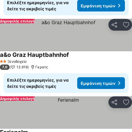
Επιλέξτε ημερομηνίες, για να
Εμφάνιση τιμών
δείτε τις ακριβείς τιμές
Δημοφιλής επιλογή
Κοινοποί
Πρ
a&o Graz Hauptbahnhof
Εμφάνιση τιμών
Ξενοδοχείο
2 Αστέρια
7,0
13.919
Γκρατς
Επιλέξτε ημερομηνίες, για να
Εμφάνιση τιμών
δείτε τις ακριβείς τιμές
Δημοφιλής επιλογή
Κοινοποί
Πρ