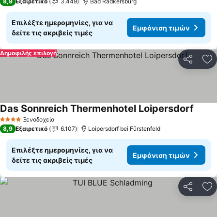
8,9
Εξαιρετικό
3.449
Bad Radkersburg
Επιλέξτε ημερομηνίες, για να
Εμφάνιση τιμών
δείτε τις ακριβείς τιμές
Δημοφιλής επιλογή
Κοινοποί
Πρ
Das Sonnreich Thermenhotel Loipersdorf
Εμφάν
Ξενοδοχείο
4 Αστέρια
8,9
Εξαιρετικό
6.107
Loipersdorf bei Fürstenfeld
Επιλέξτε ημερομηνίες, για να
Εμφάνιση τιμών
δείτε τις ακριβείς τιμές
Κοινοποί
Πρ