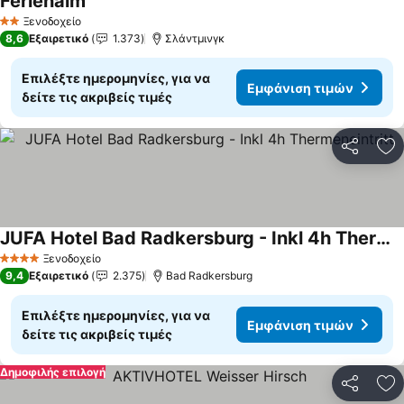
Ferienalm
Εμφάνιση τιμών
Ξενοδοχείο
2 Αστέρια
8,6
Εξαιρετικό
1.373
Σλάντμινγκ
Επιλέξτε ημερομηνίες, για να
Εμφάνιση τιμών
δείτε τις ακριβείς τιμές
Κοινοποί
Πρ
JUFA Hotel Bad Radkersburg - Inkl 4h Thermeneintritt
Εμφάνιση τιμών
Ξενοδοχείο
4 Αστέρια
9,4
Εξαιρετικό
2.375
Bad Radkersburg
Επιλέξτε ημερομηνίες, για να
Εμφάνιση τιμών
δείτε τις ακριβείς τιμές
Δημοφιλής επιλογή
Κοινοποί
Πρ