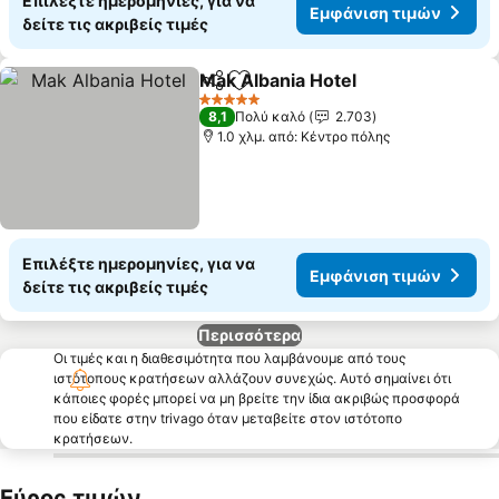
Επιλέξτε ημερομηνίες, για να
Εμφάνιση τιμών
δείτε τις ακριβείς τιμές
Mak Albania Hotel
Κοινοποίηση
Προσθήκη στα αγαπημένα
5 Αστέρια
8,1
Πολύ καλό
2.703
1.0 χλμ. από: Κέντρο πόλης
Επιλέξτε ημερομηνίες, για να
Εμφάνιση τιμών
δείτε τις ακριβείς τιμές
Περισσότερα
Οι τιμές και η διαθεσιμότητα που λαμβάνουμε από τους
ιστότοπους κρατήσεων αλλάζουν συνεχώς. Αυτό σημαίνει ότι
κάποιες φορές μπορεί να μη βρείτε την ίδια ακριβώς προσφορά
που είδατε στην trivago όταν μεταβείτε στον ιστότοπο
κρατήσεων.
Εύρος τιμών