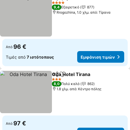
Κοινοποίηση
Προσθήκη στα αγαπημένα
4 Αστέρια
9,4
Εξαιρετικό
877
Rrogozhina, 1.0 χλμ. από: Τίρανα
96 €
Από
Τιμές από
7 ιστότοπους
Εμφάνιση τιμών
Oda Hotel Tirana
Κοινοποίηση
Προσθήκη στα αγαπημένα
3 Αστέρια
8,0
Πολύ καλό
862
1.8 χλμ. από: Κέντρο πόλης
97 €
Από