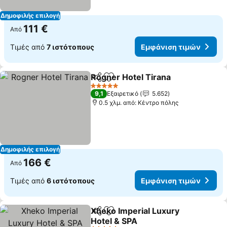
Δημοφιλής επιλογή
111 €
Από
Τιμές από
7 ιστότοπους
Εμφάνιση τιμών
Rogner Hotel Tirana
Κοινοποίηση
Προσθήκη στα αγαπημένα
5 Αστέρια
9,1
Εξαιρετικό
5.652
0.5 χλμ. από: Κέντρο πόλης
Δημοφιλής επιλογή
166 €
Από
Τιμές από
6 ιστότοπους
Εμφάνιση τιμών
Xheko Imperial Luxury
Κοινοποίηση
Προσθήκη στα αγαπημένα
Hotel & SPA