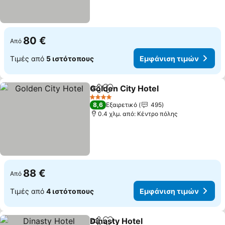
80 €
Από
Τιμές από
5 ιστότοπους
Εμφάνιση τιμών
Golden City Hotel
Κοινοποίηση
Προσθήκη στα αγαπημένα
4 Αστέρια
8,6
Εξαιρετικό
495
0.4 χλμ. από: Κέντρο πόλης
88 €
Από
Τιμές από
4 ιστότοπους
Εμφάνιση τιμών
Dinasty Hotel