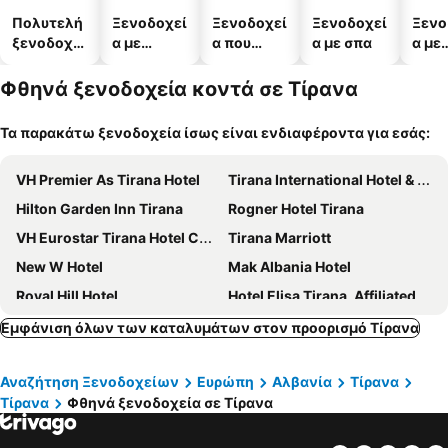
Πολυτελή
Ξενοδοχεί
Ξενοδοχεί
Ξενοδοχεί
Ξενο
ξενοδοχεί
α με
α που
α με σπα
α με
α
πισίνες
δέχονται
πάρκ
κατοικίδι
Φθηνά ξενοδοχεία κοντά σε Τίρανα
α
Τα παρακάτω ξενοδοχεία ίσως είναι ενδιαφέροντα για εσάς:
VH Premier As Tirana Hotel
Tirana International Hotel & Conference Center
Hilton Garden Inn Tirana
Rogner Hotel Tirana
VH Eurostar Tirana Hotel Congress & Spa
Tirana Marriott
New W Hotel
Mak Albania Hotel
Royal Hill Hotel
Hotel Elisa Tirana, Affiliated by Meliá
Mercure Tirana
Eden Hotel
Εμφάνιση όλων των καταλυμάτων στον προορισμό Τίρανα
Si Hotel
mk hotel tirana
Αναζήτηση Ξενοδοχείων
Ευρώπη
Αλβανία
Τίρανα
Maritim Hotel Plaza Tirana
Hotel Grand & Spa Tirana
Τίρανα
Φθηνά ξενοδοχεία σε Τίρανα
Hotel Antigone
Artistic Tirana Blloku
Allure Boutique Hotel
Holiday Hotel