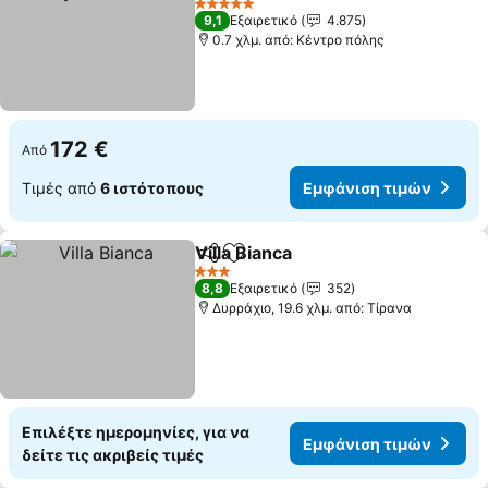
5 Αστέρια
9,1
Εξαιρετικό
4.875
0.7 χλμ. από: Κέντρο πόλης
172 €
Από
Τιμές από
6 ιστότοπους
Εμφάνιση τιμών
Villa Bianca
Κοινοποίηση
Προσθήκη στα αγαπημένα
3 Αστέρια
8,8
Εξαιρετικό
352
Δυρράχιο, 19.6 χλμ. από: Τίρανα
Επιλέξτε ημερομηνίες, για να
Εμφάνιση τιμών
δείτε τις ακριβείς τιμές