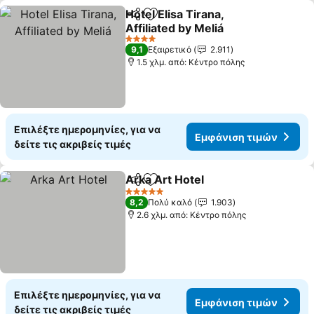
Hotel Elisa Tirana,
Κοινοποίηση
Προσθήκη στα αγαπημένα
Affiliated by Meliá
4 Αστέρια
9,1
Εξαιρετικό
2.911
1.5 χλμ. από: Κέντρο πόλης
Επιλέξτε ημερομηνίες, για να
Εμφάνιση τιμών
δείτε τις ακριβείς τιμές
Arka Art Hotel
Κοινοποίηση
Προσθήκη στα αγαπημένα
5 Αστέρια
8,2
Πολύ καλό
1.903
2.6 χλμ. από: Κέντρο πόλης
Επιλέξτε ημερομηνίες, για να
Εμφάνιση τιμών
δείτε τις ακριβείς τιμές