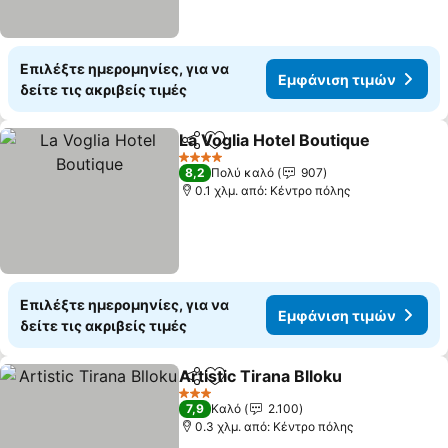
Επιλέξτε ημερομηνίες, για να
Εμφάνιση τιμών
δείτε τις ακριβείς τιμές
La Voglia Hotel Boutique
Κοινοποίηση
Προσθήκη στα αγαπημένα
4 Αστέρια
8,2
Πολύ καλό
907
0.1 χλμ. από: Κέντρο πόλης
Επιλέξτε ημερομηνίες, για να
Εμφάνιση τιμών
δείτε τις ακριβείς τιμές
Artistic Tirana Blloku
Κοινοποίηση
Προσθήκη στα αγαπημένα
3 Αστέρια
7,9
Καλό
2.100
0.3 χλμ. από: Κέντρο πόλης