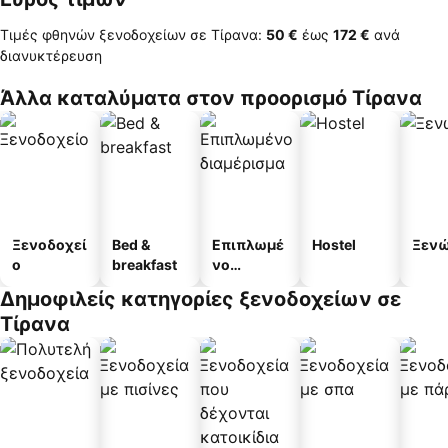
Τιμές φθηνών ξενοδοχείων σε Τίρανα:
‎50 €
έως
‎172 €
ανά
διανυκτέρευση
Άλλα καταλύματα στον προορισμό Τίρανα
Ξενοδοχεί
Bed &
Επιπλωμέ
Hostel
Ξεν
ο
breakfast
νο
διαμέρισμ
Δημοφιλείς κατηγορίες ξενοδοχείων σε
α
Τίρανα