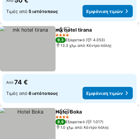
50 €
Από
Τιμές από
5 ιστότοπους
Εμφάνιση τιμών
mk hotel tirana
Κοινοποίηση
Προσθήκη στα αγαπημένα
4 Αστέρια
9,3
Εξαιρετικό
4.053
13.3 χλμ. από: Κέντρο πόλης
74 €
Από
Τιμές από
6 ιστότοπους
Εμφάνιση τιμών
Hotel Boka
Κοινοποίηση
Προσθήκη στα αγαπημένα
4 Αστέρια
8,9
Εξαιρετικό
1.017
1.0 χλμ. από: Κέντρο πόλης