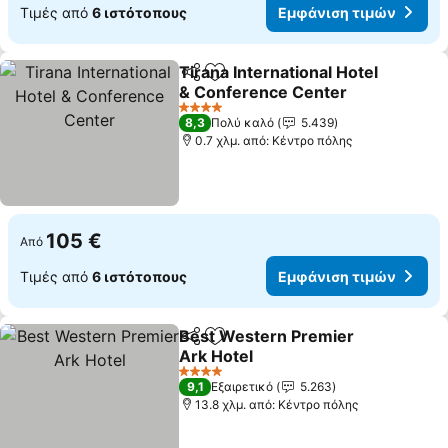
Τιμές από
6 ιστότοπους
Εμφάνιση τιμών
Tirana International Hotel
Κοινοποίηση
Προσθήκη στα αγαπημένα
& Conference Center
4 Αστέρια
8,3
Πολύ καλό
5.439
0.7 χλμ. από: Κέντρο πόλης
105 €
Από
Τιμές από
6 ιστότοπους
Εμφάνιση τιμών
Best Western Premier
Κοινοποίηση
Προσθήκη στα αγαπημένα
Ark Hotel
4 Αστέρια
9,1
Εξαιρετικό
5.263
13.8 χλμ. από: Κέντρο πόλης