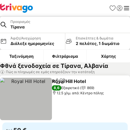
Αγαπημέν
Σύνδε
Με
Προορισμός
Τίρανα
Άφιξη/Αναχώρηση
Επισκέπτες & δωμάτια
Διάλεξε ημερομηνίες
2 πελάτες, 1 δωμάτιο
Ταξινόμηση
Φιλτράρισμα
Χάρτης
Φθνά ξενοδοχεία σε Τίρανα, Αλβανία
Πώς οι πληρωμές σε εμάς επηρεάζουν την κατάταξη
Royal Hill Hotel
Κοινοποίηση
Προσθήκη στα αγαπημένα
8,6
Εξαιρετικό
869
12.5 χλμ. από: Κέντρο πόλης