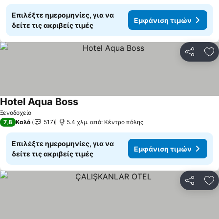
Επιλέξτε ημερομηνίες, για να
Εμφάνιση τιμών
δείτε τις ακριβείς τιμές
Κοινοποί
Πρ
Hotel Aqua Boss
Ξενοδοχείο
7,8
Καλό
517
5.4 χλμ. από: Κέντρο πόλης
Επιλέξτε ημερομηνίες, για να
Εμφάνιση τιμών
δείτε τις ακριβείς τιμές
Κοινοποί
Πρ