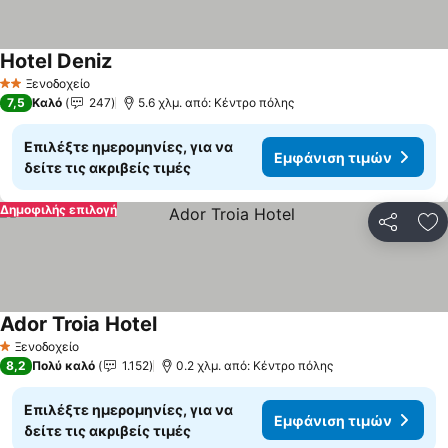
Hotel Deniz
Ξενοδοχείο
2 Αστέρια
7,5
Καλό
247
5.6 χλμ. από: Κέντρο πόλης
Επιλέξτε ημερομηνίες, για να
Εμφάνιση τιμών
δείτε τις ακριβείς τιμές
Δημοφιλής επιλογή
Κοινοποί
Πρ
Ador Troia Hotel
Ξενοδοχείο
1 Αστέρια
8,2
Πολύ καλό
1.152
0.2 χλμ. από: Κέντρο πόλης
Επιλέξτε ημερομηνίες, για να
Εμφάνιση τιμών
δείτε τις ακριβείς τιμές