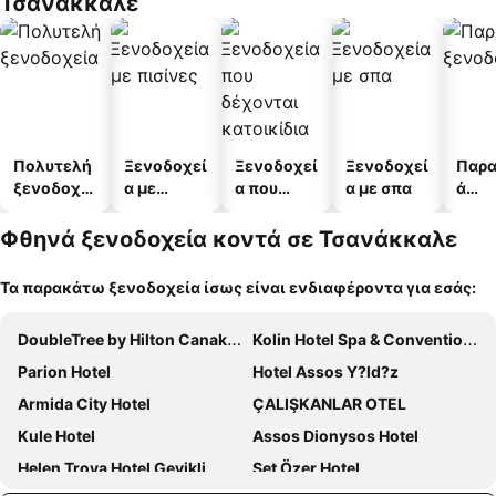
Τσανάκκαλε
Πολυτελή
Ξενοδοχεί
Ξενοδοχεί
Ξενοδοχεί
Παρα
ξενοδοχεί
α με
α που
α με σπα
ά
α
πισίνες
δέχονται
ξενο
κατοικίδι
α
Φθηνά ξενοδοχεία κοντά σε Τσανάκκαλε
α
Τα παρακάτω ξενοδοχεία ίσως είναι ενδιαφέροντα για εσάς:
DoubleTree by Hilton Canakkale
Kolin Hotel Spa & Convention Center
Parion Hotel
Hotel Assos Y?ld?z
Armida City Hotel
ÇALIŞKANLAR OTEL
Kule Hotel
Assos Dionysos Hotel
Helen Troya Hotel Geyikli
Set Özer Hotel