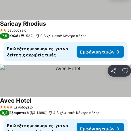
Saricay Rhodius
Ξενοδοχείο
2 Αστέρια
7,5
Καλό
532
0.8 χλμ. από: Κέντρο πόλης
Επιλέξτε ημερομηνίες, για να
Εμφάνιση τιμών
δείτε τις ακριβείς τιμές
Κοινοποί
Πρ
Avec Hotel
Ξενοδοχείο
4 Αστέρια
9,3
Εξαιρετικό
1.980
4.3 χλμ. από: Κέντρο πόλης
Επιλέξτε ημερομηνίες, για να
Εμφάνιση τιμών