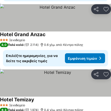
Κοινοποί
Πρ
Hotel Grand Anzac
Ξενοδοχείο
3 Αστέρια
8,0
Πολύ καλό
2.114
0.6 χλμ. από: Κέντρο πόλης
Επιλέξτε ημερομηνίες, για να
Εμφάνιση τιμών
δείτε τις ακριβείς τιμές
Κοινοποί
Πρ
Hotel Temizay
Ξενοδοχείο
3 Αστέρια
8,3
Πολύ καλό
1.974
0.4 χλμ. από: Κέντρο πόλης