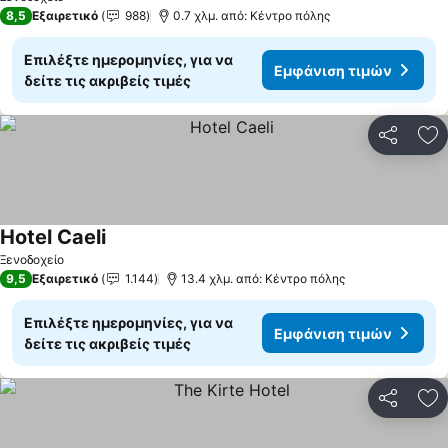
8,5
Εξαιρετικό
988
0.7 χλμ. από: Κέντρο πόλης
Επιλέξτε ημερομηνίες, για να
Εμφάνιση τιμών
δείτε τις ακριβείς τιμές
Κοινοποί
Πρ
Hotel Caeli
Ξενοδοχείο
9,5
Εξαιρετικό
1.144
13.4 χλμ. από: Κέντρο πόλης
Επιλέξτε ημερομηνίες, για να
Εμφάνιση τιμών
δείτε τις ακριβείς τιμές
Κοινοποί
Πρ