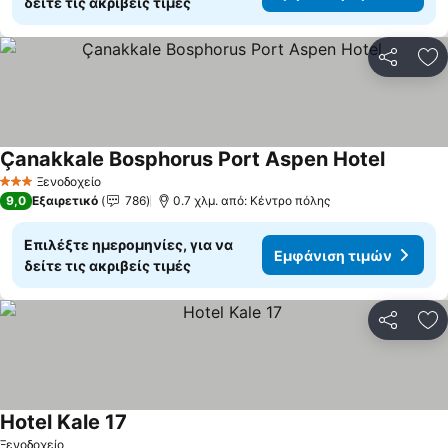
δείτε τις ακριβείς τιμές
Κοινοποί
Πρ
Çanakkale Bosphorus Port Aspen Hotel
Ξενοδοχείο
3 Αστέρια
9,0
Εξαιρετικό
786
0.7 χλμ. από: Κέντρο πόλης
Επιλέξτε ημερομηνίες, για να
Εμφάνιση τιμών
δείτε τις ακριβείς τιμές
Κοινοποί
Πρ
Hotel Kale 17
Ξενοδοχείο