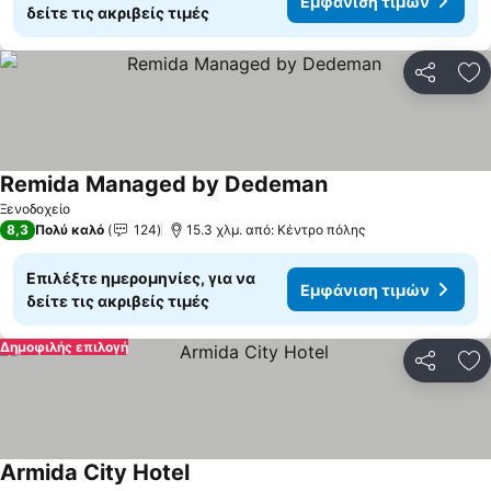
Εμφάνιση τιμών
δείτε τις ακριβείς τιμές
Κοινοποί
Πρ
Remida Managed by Dedeman
Ξενοδοχείο
8,3
Πολύ καλό
124
15.3 χλμ. από: Κέντρο πόλης
Επιλέξτε ημερομηνίες, για να
Εμφάνιση τιμών
δείτε τις ακριβείς τιμές
Δημοφιλής επιλογή
Κοινοποί
Πρ
Armida City Hotel