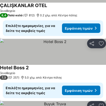
ÇALIŞKANLAR OTEL
Ξενοδοχείο
8,4
Πολύ καλό
812
0.2 χλμ. από: Κέντρο πόλης
Επιλέξτε ημερομηνίες, για να
Εμφάνιση τιμών
δείτε τις ακριβείς τιμές
Κοινοποί
Πρ
Hotel Boss 2
Ξενοδοχείο
7,3
257
5.0 χλμ. από: Κέντρο πόλης
Επιλέξτε ημερομηνίες, για να
Εμφάνιση τιμών
δείτε τις ακριβείς τιμές