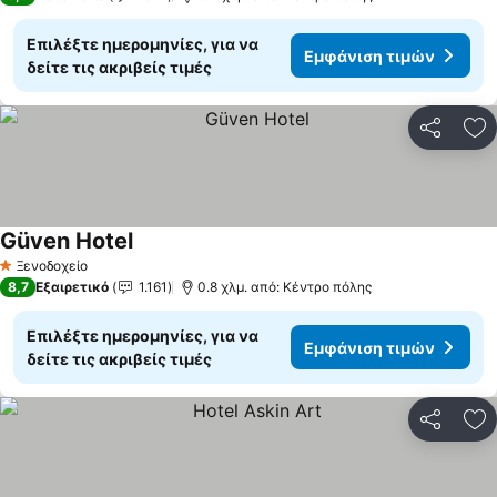
Επιλέξτε ημερομηνίες, για να
Εμφάνιση τιμών
δείτε τις ακριβείς τιμές
Κοινοποί
Πρ
Güven Hotel
Ξενοδοχείο
1 Αστέρια
8,7
Εξαιρετικό
1.161
0.8 χλμ. από: Κέντρο πόλης
Επιλέξτε ημερομηνίες, για να
Εμφάνιση τιμών
δείτε τις ακριβείς τιμές
Κοινοποί
Πρ