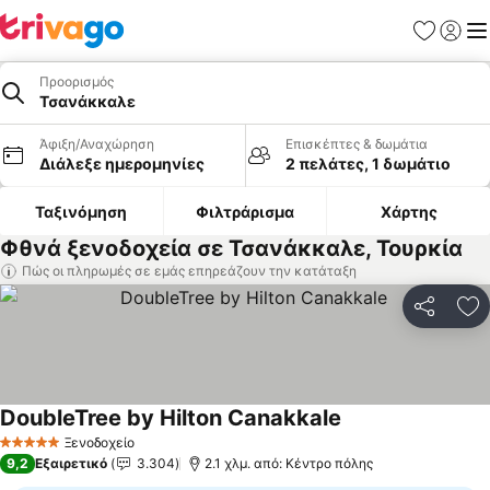
Αγαπημέν
Σύνδε
Με
Προορισμός
Τσανάκκαλε
Άφιξη/Αναχώρηση
Επισκέπτες & δωμάτια
Διάλεξε ημερομηνίες
2 πελάτες, 1 δωμάτιο
Ταξινόμηση
Φιλτράρισμα
Χάρτης
Φθνά ξενοδοχεία σε Τσανάκκαλε, Τουρκία
Πώς οι πληρωμές σε εμάς επηρεάζουν την κατάταξη
Κοινοποί
Πρ
DoubleTree by Hilton Canakkale
Ξενοδοχείο
5 Αστέρια
9,2
Εξαιρετικό
3.304
2.1 χλμ. από: Κέντρο πόλης