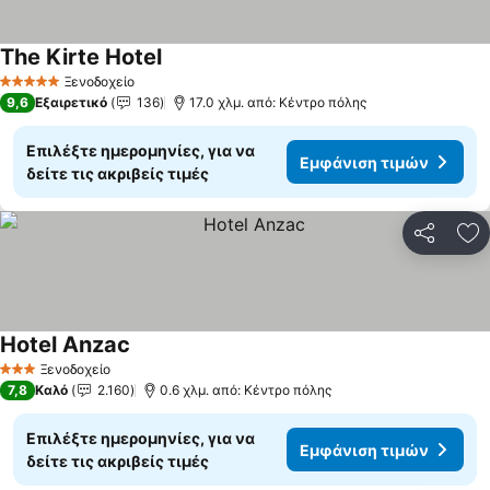
The Kirte Hotel
Ξενοδοχείο
5 Αστέρια
9,6
Εξαιρετικό
136
17.0 χλμ. από: Κέντρο πόλης
Επιλέξτε ημερομηνίες, για να
Εμφάνιση τιμών
δείτε τις ακριβείς τιμές
Κοινοποί
Πρ
Hotel Anzac
Ξενοδοχείο
3 Αστέρια
7,8
Καλό
2.160
0.6 χλμ. από: Κέντρο πόλης
Επιλέξτε ημερομηνίες, για να
Εμφάνιση τιμών
δείτε τις ακριβείς τιμές