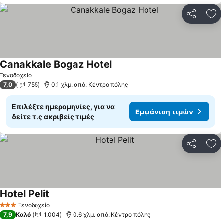
Κοινοποί
Πρ
Canakkale Bogaz Hotel
Ξενοδοχείο
7,0
755
0.1 χλμ. από: Κέντρο πόλης
Επιλέξτε ημερομηνίες, για να
Εμφάνιση τιμών
δείτε τις ακριβείς τιμές
Κοινοποί
Πρ
Hotel Pelit
Ξενοδοχείο
3 Αστέρια
7,9
Καλό
1.004
0.6 χλμ. από: Κέντρο πόλης