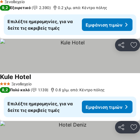
Ξενοδοχείο
1 Αστέρια
9,2
Εξαιρετικό
2.390
0.2 χλμ. από: Κέντρο πόλης
Επιλέξτε ημερομηνίες, για να
Εμφάνιση τιμών
δείτε τις ακριβείς τιμές
Κοινοποί
Πρ
Kule Hotel
Ξενοδοχείο
3 Αστέρια
8,2
Πολύ καλό
1.139
0.6 χλμ. από: Κέντρο πόλης
Επιλέξτε ημερομηνίες, για να
Εμφάνιση τιμών
δείτε τις ακριβείς τιμές
Κοινοποί
Πρ