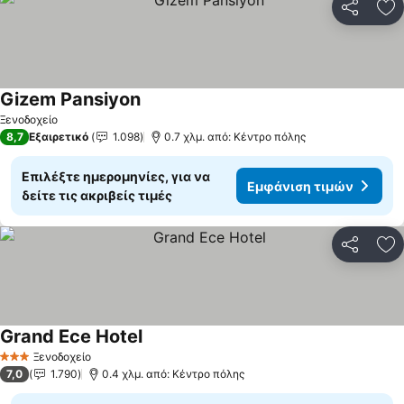
Κοινοποί
Πρ
Gizem Pansiyon
Ξενοδοχείο
8,7
Εξαιρετικό
1.098
0.7 χλμ. από: Κέντρο πόλης
Επιλέξτε ημερομηνίες, για να
Εμφάνιση τιμών
δείτε τις ακριβείς τιμές
Κοινοποί
Πρ
Grand Ece Hotel
Ξενοδοχείο
3 Αστέρια
7,0
1.790
0.4 χλμ. από: Κέντρο πόλης