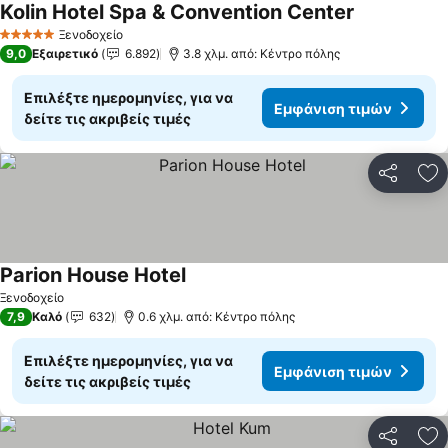
Kolin Hotel Spa & Convention Center
Ξενοδοχείο
5 Αστέρια
9,0
Εξαιρετικό
6.892
3.8 χλμ. από: Κέντρο πόλης
Επιλέξτε ημερομηνίες, για να
Εμφάνιση τιμών
δείτε τις ακριβείς τιμές
Κοινοποί
Πρ
Parion House Hotel
Ξενοδοχείο
7,9
Καλό
632
0.6 χλμ. από: Κέντρο πόλης
Επιλέξτε ημερομηνίες, για να
Εμφάνιση τιμών
δείτε τις ακριβείς τιμές
Κοινοποί
Πρ