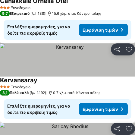
Canakkale Ornella Otel
Ξενοδοχείο
3 Αστέρια
9,7
Εξαιρετικό
138
15.6 χλμ. από: Κέντρο πόλης
Επιλέξτε ημερομηνίες, για να
Εμφάνιση τιμών
δείτε τις ακριβείς τιμές
Κοινοποί
Πρ
Kervansaray
Ξενοδοχείο
3 Αστέρια
8,1
Πολύ καλό
1.192
0.7 χλμ. από: Κέντρο πόλης
Επιλέξτε ημερομηνίες, για να
Εμφάνιση τιμών
δείτε τις ακριβείς τιμές
Κοινοποί
Πρ