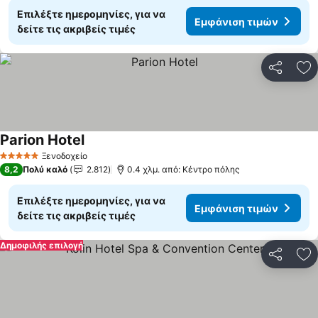
Επιλέξτε ημερομηνίες, για να
Εμφάνιση τιμών
δείτε τις ακριβείς τιμές
Κοινοποί
Πρ
Parion Hotel
Ξενοδοχείο
5 Αστέρια
8,2
Πολύ καλό
2.812
0.4 χλμ. από: Κέντρο πόλης
Επιλέξτε ημερομηνίες, για να
Εμφάνιση τιμών
δείτε τις ακριβείς τιμές
Δημοφιλής επιλογή
Κοινοποί
Πρ