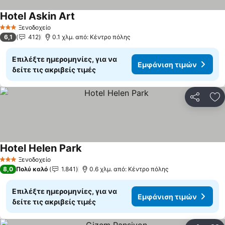
Hotel Askin Art
Ξενοδοχείο
3 Αστέρια
6,1
412
0.1 χλμ. από: Κέντρο πόλης
Επιλέξτε ημερομηνίες, για να
Εμφάνιση τιμών
δείτε τις ακριβείς τιμές
Κοινοποί
Πρ
Hotel Helen Park
Ξενοδοχείο
3 Αστέρια
8,0
Πολύ καλό
1.841
0.6 χλμ. από: Κέντρο πόλης
Επιλέξτε ημερομηνίες, για να
Εμφάνιση τιμών
δείτε τις ακριβείς τιμές