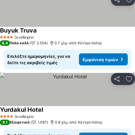
Κοινοποί
Πρ
Buyuk Truva
Ξενοδοχείο
4 Αστέρια
8,4
Πολύ καλό
2.554
0.7 χλμ. από: Κέντρο πόλης
Επιλέξτε ημερομηνίες, για να
Εμφάνιση τιμών
δείτε τις ακριβείς τιμές
Κοινοποί
Πρ
Yurdakul Hotel
Ξενοδοχείο
4 Αστέρια
9,1
Εξαιρετικό
1.067
0.8 χλμ. από: Κέντρο πόλης