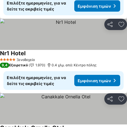
Επιλέξτε ημερομηνίες, για να
Εμφάνιση τιμών
δείτε τις ακριβείς τιμές
Κοινοποί
Πρ
Nr1 Hotel
Ξενοδοχείο
5 Αστέρια
9,4
Εξαιρετικό
1.970
0.4 χλμ. από: Κέντρο πόλης
Επιλέξτε ημερομηνίες, για να
Εμφάνιση τιμών
δείτε τις ακριβείς τιμές
Κοινοποί
Πρ