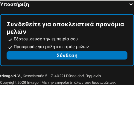
Υποστήριξη
Hotel Boss 2
Buyuk Truva
Helen
The Abies
Συνδεθείτε για αποκλειστικά προνόμια
TJ's Hotel
Akol Hotel
μελών
Konak
Can Can
Εξατομίκευσε την εμπειρία σου
Değirmenlik Casamia Caffe & Suite
Hotel Cetinkaya
Προσφορές για μέλη και τιμές μελών
BAŞARIR HOTEL
Rota 17 Otel
Σύνδεση
trivago N.V.
, Kesselstraße 5 – 7, 40221 Düsseldorf, Γερμανία
Copyright 2026 trivago | Με την επιφύλαξη όλων των δικαιωμάτων.