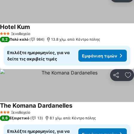
Hotel Kum
Ξενοδοχείο
3 Αστέρια
8,2
Πολύ καλό
984
13.8 χλμ. από: Κέντρο πόλης
Επιλέξτε ημερομηνίες, για να
Εμφάνιση τιμών
δείτε τις ακριβείς τιμές
Κοινοποί
Πρ
The Komana Dardanelles
Ξενοδοχείο
3 Αστέρια
8,6
Εξαιρετικό
13
8.1 χλμ. από: Κέντρο πόλης
Επιλέξτε ημερομηνίες, για να