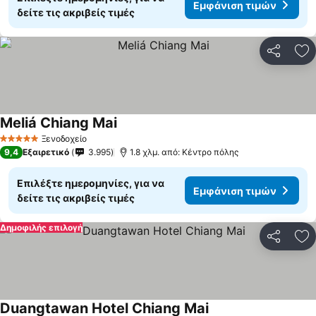
Εμφάνιση τιμών
δείτε τις ακριβείς τιμές
Κοινοποί
Πρ
Meliá Chiang Mai
Ξενοδοχείο
5 Αστέρια
9,4
Εξαιρετικό
3.995
1.8 χλμ. από: Κέντρο πόλης
Επιλέξτε ημερομηνίες, για να
Εμφάνιση τιμών
δείτε τις ακριβείς τιμές
Δημοφιλής επιλογή
Κοινοποί
Πρ
Duangtawan Hotel Chiang Mai