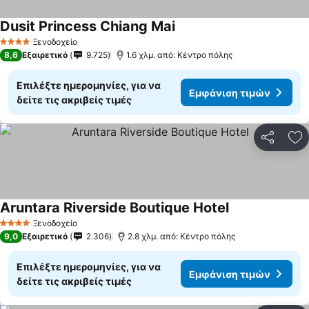
Dusit Princess Chiang Mai
Ξενοδοχείο
4 Αστέρια
8,6
Εξαιρετικό
9.725
1.6 χλμ. από: Κέντρο πόλης
Επιλέξτε ημερομηνίες, για να
Εμφάνιση τιμών
δείτε τις ακριβείς τιμές
Κοινοποί
Πρ
Aruntara Riverside Boutique Hotel
Ξενοδοχείο
4 Αστέρια
9,0
Εξαιρετικό
2.306
2.8 χλμ. από: Κέντρο πόλης
Επιλέξτε ημερομηνίες, για να
Εμφάνιση τιμών
δείτε τις ακριβείς τιμές