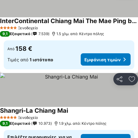
InterContinental Chiang Mai The Mae Ping by IHG
Ξενοδοχείο
5 Αστέρια
9,1
Εξαιρετικό
7.539
1.5 χλμ. από: Κέντρο πόλης
158 €
Από
Τιμές από
1 ιστότοπο
Εμφάνιση τιμών
Κοινοποί
Πρ
Shangri-La Chiang Mai
Ξενοδοχείο
5 Αστέρια
9,1
Εξαιρετικό
10.973
1.9 χλμ. από: Κέντρο πόλης
Επιλέξτε ημερομηνίες, για να