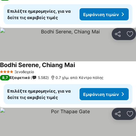
Επιλέξτε ημερομηνίες, για να
Εμφάνιση τιμών
δείτε τις ακριβείς τιμές
Κοινοποί
Πρ
Bodhi Serene, Chiang Mai
Ξενοδοχείο
4 Αστέρια
8,7
Εξαιρετικό
5.582
0.7 χλμ. από: Κέντρο πόλης
Επιλέξτε ημερομηνίες, για να
Εμφάνιση τιμών
δείτε τις ακριβείς τιμές
Κοινοποί
Πρ