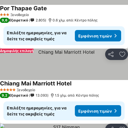
Por Thapae Gate
Ξενοδοχείο
3 Αστέρια
9,6
Εξαιρετικό
2.805
0.6 χλμ. από: Κέντρο πόλης
Επιλέξτε ημερομηνίες, για να
Εμφάνιση τιμών
δείτε τις ακριβείς τιμές
Δημοφιλής επιλογή
Κοινοποί
Πρ
Chiang Mai Marriott Hotel
Ξενοδοχείο
5 Αστέρια
9,2
Εξαιρετικό
13.093
1.5 χλμ. από: Κέντρο πόλης
Επιλέξτε ημερομηνίες, για να
Εμφάνιση τιμών
δείτε τις ακριβείς τιμές