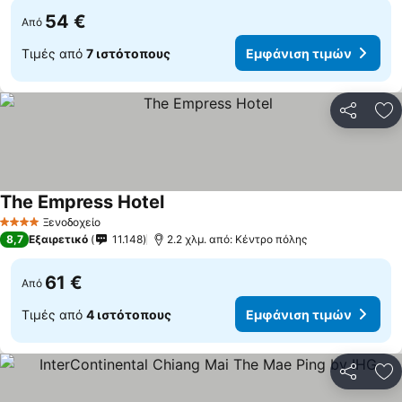
54 €
Από
Τιμές από
7 ιστότοπους
Εμφάνιση τιμών
Κοινοποί
Πρ
The Empress Hotel
Ξενοδοχείο
4 Αστέρια
8,7
Εξαιρετικό
11.148
2.2 χλμ. από: Κέντρο πόλης
61 €
Από
Τιμές από
4 ιστότοπους
Εμφάνιση τιμών
Κοινοποί
Πρ