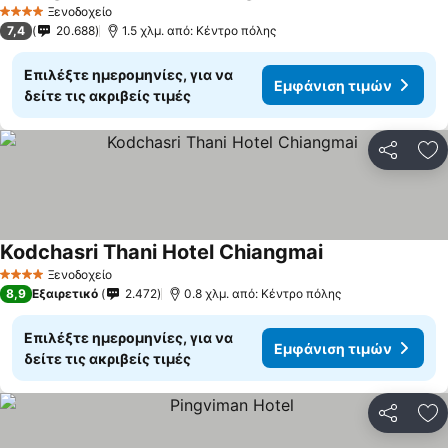
Ξενοδοχείο
4 Αστέρια
7,4
20.688
1.5 χλμ. από: Κέντρο πόλης
Επιλέξτε ημερομηνίες, για να
Εμφάνιση τιμών
δείτε τις ακριβείς τιμές
Κοινοποί
Πρ
Kodchasri Thani Hotel Chiangmai
Ξενοδοχείο
4 Αστέρια
8,9
Εξαιρετικό
2.472
0.8 χλμ. από: Κέντρο πόλης
Επιλέξτε ημερομηνίες, για να
Εμφάνιση τιμών
δείτε τις ακριβείς τιμές
Κοινοποί
Πρ