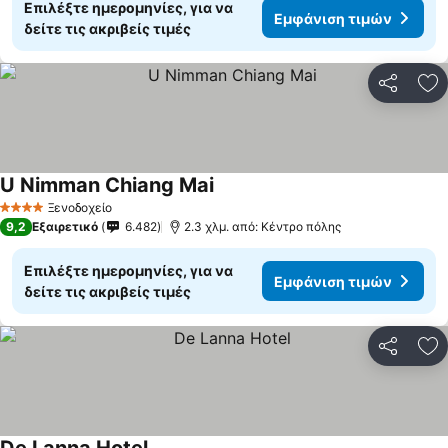
Επιλέξτε ημερομηνίες, για να
Εμφάνιση τιμών
δείτε τις ακριβείς τιμές
Κοινοποί
Πρ
U Nimman Chiang Mai
Ξενοδοχείο
4 Αστέρια
9,2
Εξαιρετικό
6.482
2.3 χλμ. από: Κέντρο πόλης
Επιλέξτε ημερομηνίες, για να
Εμφάνιση τιμών
δείτε τις ακριβείς τιμές
Κοινοποί
Πρ