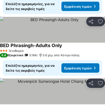
Επιλέξτε ημερομηνίες, για να
Εμφάνιση τιμών
δείτε τις ακριβείς τιμές
Κοινοποί
Πρ
BED Phrasingh-Adults Only
Ξενοδοχείο
3 Αστέρια
9,6
Εξαιρετικό
5.184
0.6 χλμ. από: Κέντρο πόλης
Επιλέξτε ημερομηνίες, για να
Εμφάνιση τιμών
δείτε τις ακριβείς τιμές
Κοινοποί
Πρ