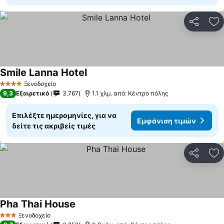
Κοινοποί
Πρ
Smile Lanna Hotel
Ξενοδοχείο
4 Αστέρια
9,3
Εξαιρετικό
3.767
1.1 χλμ. από: Κέντρο πόλης
Επιλέξτε ημερομηνίες, για να
Εμφάνιση τιμών
δείτε τις ακριβείς τιμές
Κοινοποί
Πρ
Pha Thai House
Ξενοδοχείο
3 Αστέρια