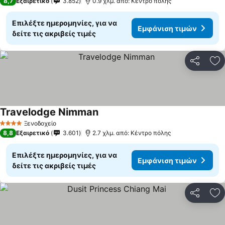
8,7
Εξαιρετικό
3.852
0.9 χλμ. από: Κέντρο πόλης
Επιλέξτε ημερομηνίες, για να
Εμφάνιση τιμών
δείτε τις ακριβείς τιμές
Κοινοποί
Πρ
Travelodge Nimman
Ξενοδοχείο
4 Αστέρια
8,8
Εξαιρετικό
3.601
2.7 χλμ. από: Κέντρο πόλης
Επιλέξτε ημερομηνίες, για να
Εμφάνιση τιμών
δείτε τις ακριβείς τιμές
Κοινοποί
Πρ