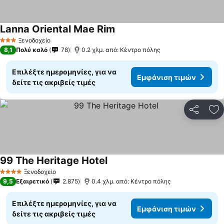
Lanna Oriental Mae Rim
Ξενοδοχείο
3 Αστέρια
8,1
Πολύ καλό
78
0.2 χλμ. από: Κέντρο πόλης
Επιλέξτε ημερομηνίες, για να
Εμφάνιση τιμών
δείτε τις ακριβείς τιμές
Κοινοποί
Πρ
99 The Heritage Hotel
Ξενοδοχείο
4 Αστέρια
9,5
Εξαιρετικό
2.875
0.4 χλμ. από: Κέντρο πόλης
Επιλέξτε ημερομηνίες, για να
Εμφάνιση τιμών
δείτε τις ακριβείς τιμές