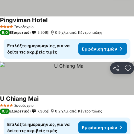
Pingviman Hotel
Ξενοδοχείο
4 Αστέρια
9,0
Εξαιρετικό
5.509
0.9 χλμ. από: Κέντρο πόλης
Επιλέξτε ημερομηνίες, για να
Εμφάνιση τιμών
δείτε τις ακριβείς τιμές
Κοινοποί
Πρ
U Chiang Mai
Ξενοδοχείο
4 Αστέρια
9,3
Εξαιρετικό
7.305
0.2 χλμ. από: Κέντρο πόλης
Επιλέξτε ημερομηνίες, για να
Εμφάνιση τιμών
δείτε τις ακριβείς τιμές