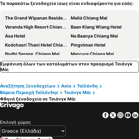
Τα παρακάτω ξενοδοχεία ίσως είναι ενδιαφέροντα για εσάς:
The Grand Wipanan Residence
Meliá Chiang Mai
Veranda High Resort Chiang Mai - MGallery
Baan Klang Wiang Hotel
Asa Hotel
Na Baanya Chiang Mai
Kodchasri Thani Hotel Chiangmai
Pingviman Hotel
Bodhi Serene, Chiang Mai
Mercure Chiang Mai
The Experience Walking Street Chiang Mai
K Maison Lanna Boutique Hotel
Εμφάνιση όλων των καταλυμάτων στον προορισμό Τσιάνγκ
Μάι
Zzhouse
B Arch House
Shangri-La Chiang Mai
U Chiang Mai
Αναζήτηση Ξενοδοχείων
Ασία
Ταϊλάνδη
Smile Lanna Hotel
Dusit Princess Chiang Mai
Βόρεια Περιοχή Ταϊλάνδης
Τσιάνγκ Μάι
BED Phrasingh-Adults Only
Hotel M Chiang Mai
Φθηνά ξενοδοχεία σε Τσιάνγκ Μάι
U Nimman Chiang Mai
The Chiang Mai Old Town
Facebook
Twitter
Insta
Yo
Ping Nakara Boutique Hotel & Spa
Anodard Hotel Chiang Mai
Επιλογή χώρας
Sleep Mai Lifestyle Hotel Thapae
Goldenbell Hotel Chiangmai
The Chiang Mai Riverside
Cozytel Chiangmai