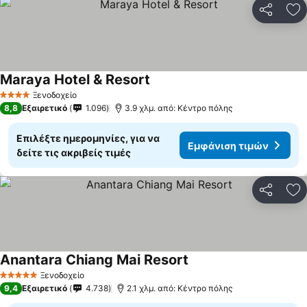
Κοινοποί
Πρ
Maraya Hotel & Resort
Ξενοδοχείο
4 Αστέρια
8,8
Εξαιρετικό
1.096
3.9 χλμ. από: Κέντρο πόλης
Επιλέξτε ημερομηνίες, για να
Εμφάνιση τιμών
δείτε τις ακριβείς τιμές
Κοινοποί
Πρ
Anantara Chiang Mai Resort
Ξενοδοχείο
5 Αστέρια
9,4
Εξαιρετικό
4.738
2.1 χλμ. από: Κέντρο πόλης