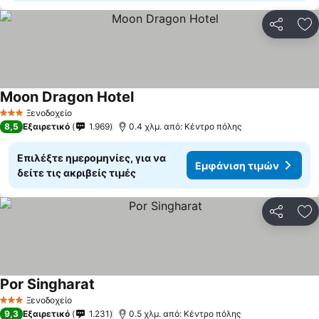
Κοινοποί
Πρ
Moon Dragon Hotel
Ξενοδοχείο
3 Αστέρια
8,5
Εξαιρετικό
1.969
0.4 χλμ. από: Κέντρο πόλης
Επιλέξτε ημερομηνίες, για να
Εμφάνιση τιμών
δείτε τις ακριβείς τιμές
Κοινοποί
Πρ
Por Singharat
Ξενοδοχείο
3 Αστέρια
9,3
Εξαιρετικό
1.231
0.5 χλμ. από: Κέντρο πόλης