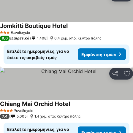
Jomkitti Boutique Hotel
Ξενοδοχείο
3 Αστέρια
9,0
Εξαιρετικό
1.408
0.4 χλμ. από: Κέντρο πόλης
Επιλέξτε ημερομηνίες, για να
Εμφάνιση τιμών
δείτε τις ακριβείς τιμές
Κοινοποί
Πρ
Chiang Mai Orchid Hotel
Ξενοδοχείο
4 Αστέρια
7,4
5.005
1.4 χλμ. από: Κέντρο πόλης
Επιλέξτε ημερομηνίες, για να
Εμφάνιση τιμών