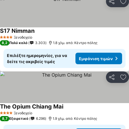
Κοινοποί
Πρ
S17 Nimman
Ξενοδοχείο
4 Αστέρια
8,2
Πολύ καλό
3.303
1.8 χλμ. από: Κέντρο πόλης
Επιλέξτε ημερομηνίες, για να
Εμφάνιση τιμών
δείτε τις ακριβείς τιμές
Κοινοποί
Πρ
The Opium Chiang Mai
Ξενοδοχείο
4 Αστέρια
8,7
Εξαιρετικό
6.296
1.9 χλμ. από: Κέντρο πόλης