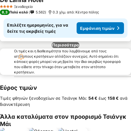
De Lanna Hotel
Ξενοδοχείο
4 Αστέρια
8,3
Πολύ καλό
5.562
0.3 χλμ. από: Κέντρο πόλης
Επιλέξτε ημερομηνίες, για να
Εμφάνιση τιμών
δείτε τις ακριβείς τιμές
Περισσότερα
Οι τιμές και η διαθεσιμότητα που λαμβάνουμε από τους
ιστότοπους κρατήσεων αλλάζουν συνεχώς. Αυτό σημαίνει ότι
κάποιες φορές μπορεί να μη βρείτε την ίδια ακριβώς προσφορά
που είδατε στην trivago όταν μεταβείτε στον ιστότοπο
κρατήσεων.
Εύρος τιμών
Τιμές φθηνών ξενοδοχείων σε Τσιάνγκ Μάι:
‎54 €
έως
‎158 €
ανά
διανυκτέρευση
Άλλα καταλύματα στον προορισμό Τσιάνγκ
Μάι