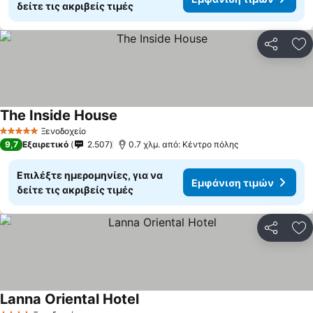
δείτε τις ακριβείς τιμές
Κοινοποί
Πρ
The Inside House
Ξενοδοχείο
5 Αστέρια
9,7
Εξαιρετικό
2.507
0.7 χλμ. από: Κέντρο πόλης
Επιλέξτε ημερομηνίες, για να
Εμφάνιση τιμών
δείτε τις ακριβείς τιμές
Κοινοποί
Πρ
Lanna Oriental Hotel