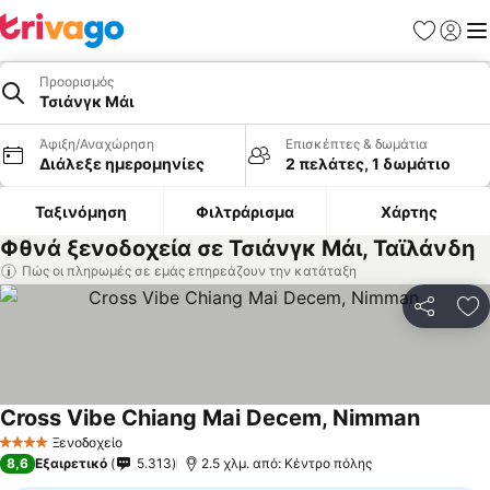
Αγαπημέν
Σύνδε
Με
Προορισμός
Τσιάνγκ Μάι
Άφιξη/Αναχώρηση
Επισκέπτες & δωμάτια
Διάλεξε ημερομηνίες
2 πελάτες, 1 δωμάτιο
Ταξινόμηση
Φιλτράρισμα
Χάρτης
Φθνά ξενοδοχεία σε Τσιάνγκ Μάι, Ταϊλάνδη
Πώς οι πληρωμές σε εμάς επηρεάζουν την κατάταξη
Κοινοποί
Πρ
Cross Vibe Chiang Mai Decem, Nimman
Ξενοδοχείο
4 Αστέρια
8,6
Εξαιρετικό
5.313
2.5 χλμ. από: Κέντρο πόλης