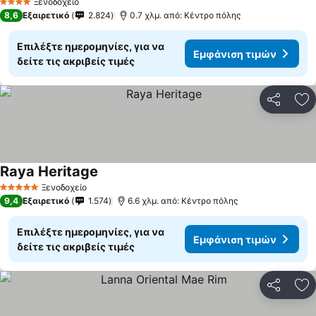
Ξενοδοχείο
4 Αστέρια
8,6
Εξαιρετικό
2.824
0.7 χλμ. από: Κέντρο πόλης
Επιλέξτε ημερομηνίες, για να
Εμφάνιση τιμών
δείτε τις ακριβείς τιμές
Κοινοποί
Πρ
Raya Heritage
Ξενοδοχείο
5 Αστέρια
9,4
Εξαιρετικό
1.574
6.6 χλμ. από: Κέντρο πόλης
Επιλέξτε ημερομηνίες, για να
Εμφάνιση τιμών
δείτε τις ακριβείς τιμές
Κοινοποί
Πρ