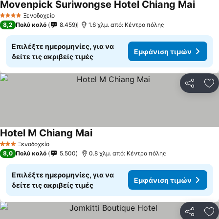
Movenpick Suriwongse Hotel Chiang Mai
Ξενοδοχείο
4 Αστέρια
8,2
Πολύ καλό
8.459
1.6 χλμ. από: Κέντρο πόλης
Επιλέξτε ημερομηνίες, για να
Εμφάνιση τιμών
δείτε τις ακριβείς τιμές
Κοινοποί
Πρ
Hotel M Chiang Mai
Ξενοδοχείο
3 Αστέρια
8,0
Πολύ καλό
5.500
0.8 χλμ. από: Κέντρο πόλης
Επιλέξτε ημερομηνίες, για να
Εμφάνιση τιμών
δείτε τις ακριβείς τιμές
Κοινοποί
Πρ