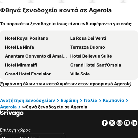
α
πισίνες
δέχονται
ξενο
κατοικίδι
α
Φθηνά ξενοδοχεία κοντά σε Agerola
α
Τα παρακάτω ξενοδοχεία ίσως είναι ενδιαφέροντα για εσάς:
Hotel Royal Positano
La Rosa Dei Venti
Hotel La Ninfa
Terrazza Duomo
Anantara Convento di Amalfi Grand Hotel
Hotel Bellevue Suite
Hotel Miramalfi
Grand Hotel Sant'Orsola
Grand Hotel Excelsior
Villa Sole
Hotel Marina Riviera
Hotel Costa Diva
Εμφάνιση όλων των καταλυμάτων στον προορισμό Agerola
Tramonto d'Oro
Hotel Floridiana
Αναζήτηση Ξενοδοχείων
Ευρώπη
Ιταλία
Καμπανία
Hotel Villa Fraulo
Art Hotel Gran Paradiso
Agerola
Φθηνά ξενοδοχεία σε Agerola
Hotel Mega Mare
Porto Salvo
Johanna Park Hotel
Hotel Spicy
Facebook
Twitter
Insta
Yo
Hotel Dania
Best Western La Solara
Επιλογή χώρας
Villa Iazzetta
Villa Rosa