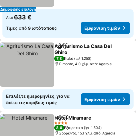
Δημοφιλής επιλογή
633 €
Από
Τιμές από
9 ιστότοπους
Εμφάνιση τιμών
Agriturismo La Casa Del
Κοινοποίηση
Προσθήκη στα αγαπημένα
Ghiro
7,8
Καλό
1.258
Pimonte, 4.0 χλμ. από: Agerola
Επιλέξτε ημερομηνίες, για να
Εμφάνιση τιμών
δείτε τις ακριβείς τιμές
Hotel Miramare
Κοινοποίηση
Προσθήκη στα αγαπημένα
4 Αστέρια
8,6
Εξαιρετικό
1.504
Σορρέντο, 15.1 χλμ. από: Agerola