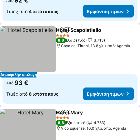
92 €
Από
Τιμές από
4 ιστότοπους
Εμφάνιση τιμών
Hotel Scapolatiello
Κοινοποίηση
Προσθήκη στα αγαπημένα
4 Αστέρια
8,6
Εξαιρετικό
3.713
Cava de' Tirreni, 13.8 χλμ. από: Agerola
Δημοφιλής επιλογή
93 €
Από
Τιμές από
6 ιστότοπους
Εμφάνιση τιμών
Hotel Mary
Κοινοποίηση
Προσθήκη στα αγαπημένα
4 Αστέρια
8,8
Εξαιρετικό
4.783
Vico Equense, 10.0 χλμ. από: Agerola