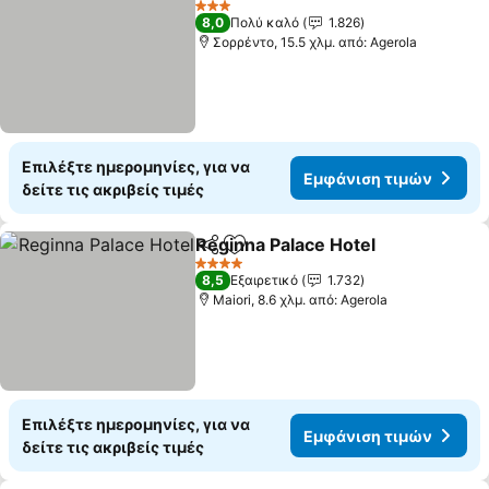
3 Αστέρια
8,0
Πολύ καλό
1.826
Σορρέντο, 15.5 χλμ. από: Agerola
Επιλέξτε ημερομηνίες, για να
Εμφάνιση τιμών
δείτε τις ακριβείς τιμές
Reginna Palace Hotel
Κοινοποίηση
Προσθήκη στα αγαπημένα
4 Αστέρια
8,5
Εξαιρετικό
1.732
Maiori, 8.6 χλμ. από: Agerola
Επιλέξτε ημερομηνίες, για να
Εμφάνιση τιμών
δείτε τις ακριβείς τιμές