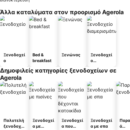
Άλλα καταλύματα στον προορισμό Agerola
Ξενοδοχεί
Bed &
Ξενώνας
Ξενοδοχεί
ο
breakfast
ο
διαμερισμ
Δημοφιλείς κατηγορίες ξενοδοχείων σε
άτων
Agerola
Πολυτελή
Ξενοδοχεί
Ξενοδοχεί
Ξενοδοχεί
Παρα
ξενοδοχεί
α με
α που
α με σπα
ά