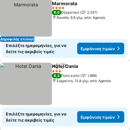
Κοινοποίηση
Προσθήκη στα αγαπημένα
Marmorata
4 Αστέρια
9,0
Εξαιρετικό
2.247
Ravello, 6.8 χλμ. από: Agerola
Δημοφιλής επιλογή
Επιλέξτε ημερομηνίες, για να
Εμφάνιση τιμών
δείτε τις ακριβείς τιμές
Hotel Dania
Κοινοποίηση
Προσθήκη στα αγαπημένα
3 Αστέρια
8,3
Πολύ καλό
1.989
Σορρέντο, 15.8 χλμ. από: Agerola
Επιλέξτε ημερομηνίες, για να
Εμφάνιση τιμών
δείτε τις ακριβείς τιμές