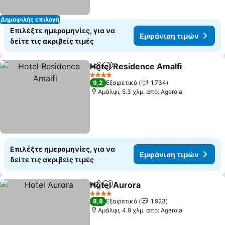
Δημοφιλής επιλογή
Επιλέξτε ημερομηνίες, για να
Εμφάνιση τιμών
δείτε τις ακριβείς τιμές
Hotel Residence Amalfi
Κοινοποίηση
Προσθήκη στα αγαπημένα
4 Αστέρια
9,2
Εξαιρετικό
1.734
Αμάλφι, 5.3 χλμ. από: Agerola
Επιλέξτε ημερομηνίες, για να
Εμφάνιση τιμών
δείτε τις ακριβείς τιμές
Hotel Aurora
Κοινοποίηση
Προσθήκη στα αγαπημένα
4 Αστέρια
8,8
Εξαιρετικό
1.923
Αμάλφι, 4.9 χλμ. από: Agerola