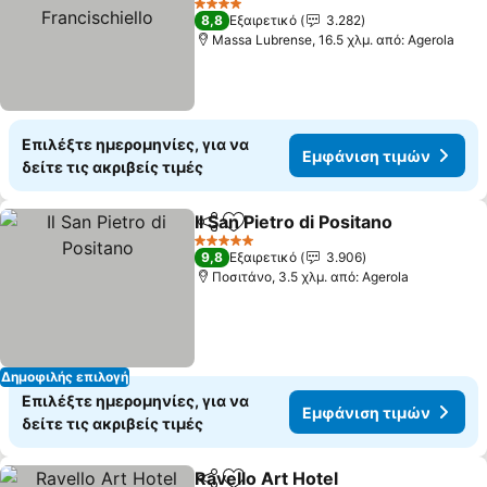
4 Αστέρια
8,8
Εξαιρετικό
3.282
Massa Lubrense, 16.5 χλμ. από: Agerola
Επιλέξτε ημερομηνίες, για να
Εμφάνιση τιμών
δείτε τις ακριβείς τιμές
Il San Pietro di Positano
Κοινοποίηση
Προσθήκη στα αγαπημένα
5 Αστέρια
9,8
Εξαιρετικό
3.906
Ποσιτάνο, 3.5 χλμ. από: Agerola
Δημοφιλής επιλογή
Επιλέξτε ημερομηνίες, για να
Εμφάνιση τιμών
δείτε τις ακριβείς τιμές
Ravello Art Hotel