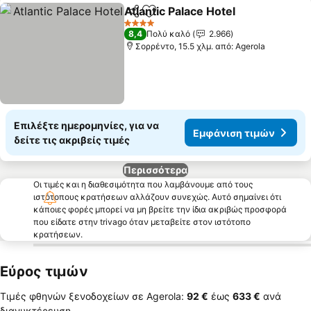
Atlantic Palace Hotel
Κοινοποίηση
Προσθήκη στα αγαπημένα
4 Αστέρια
8,4
Πολύ καλό
2.966
Σορρέντο, 15.5 χλμ. από: Agerola
Επιλέξτε ημερομηνίες, για να
Εμφάνιση τιμών
δείτε τις ακριβείς τιμές
Περισσότερα
Οι τιμές και η διαθεσιμότητα που λαμβάνουμε από τους
ιστότοπους κρατήσεων αλλάζουν συνεχώς. Αυτό σημαίνει ότι
κάποιες φορές μπορεί να μη βρείτε την ίδια ακριβώς προσφορά
που είδατε στην trivago όταν μεταβείτε στον ιστότοπο
κρατήσεων.
Εύρος τιμών
Τιμές φθηνών ξενοδοχείων σε Agerola:
‎92 €
έως
‎633 €
ανά
διανυκτέρευση