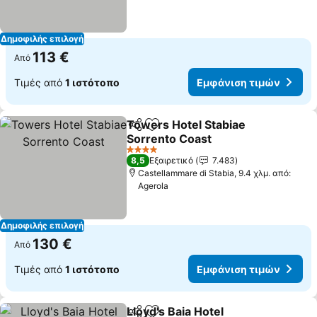
Δημοφιλής επιλογή
113 €
Από
Τιμές από
1 ιστότοπο
Εμφάνιση τιμών
Towers Hotel Stabiae
Κοινοποίηση
Προσθήκη στα αγαπημένα
Sorrento Coast
4 Αστέρια
8,5
Εξαιρετικό
7.483
Castellammare di Stabia, 9.4 χλμ. από:
Agerola
Δημοφιλής επιλογή
130 €
Από
Τιμές από
1 ιστότοπο
Εμφάνιση τιμών
Lloyd's Baia Hotel