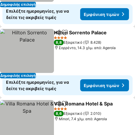
Δημοφιλής επιλογή
Επιλέξτε ημερομηνίες, για να
Εμφάνιση τιμών
δείτε τις ακριβείς τιμές
Hilton Sorrento Palace
Κοινοποίηση
Προσθήκη στα αγαπημένα
4 Αστέρια
8,8
Εξαιρετικό
8.428
Σορρέντο, 14.3 χλμ. από: Agerola
Δημοφιλής επιλογή
Επιλέξτε ημερομηνίες, για να
Εμφάνιση τιμών
δείτε τις ακριβείς τιμές
Villa Romana Hotel & Spa
Κοινοποίηση
Προσθήκη στα αγαπημένα
4 Αστέρια
8,6
Εξαιρετικό
2.010
Minori, 7.4 χλμ. από: Agerola