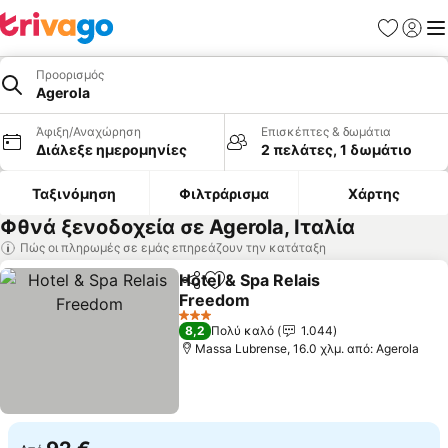
Αγαπημέν
Σύνδε
Με
Προορισμός
Agerola
Άφιξη/Αναχώρηση
Επισκέπτες & δωμάτια
Διάλεξε ημερομηνίες
2 πελάτες, 1 δωμάτιο
Ταξινόμηση
Φιλτράρισμα
Χάρτης
Φθνά ξενοδοχεία σε Agerola, Ιταλία
Πώς οι πληρωμές σε εμάς επηρεάζουν την κατάταξη
Hotel & Spa Relais
Κοινοποίηση
Προσθήκη στα αγαπημένα
Freedom
3 Αστέρια
8,2
Πολύ καλό
1.044
Massa Lubrense, 16.0 χλμ. από: Agerola