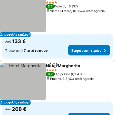
Κοινοποίηση
Προσθήκη στα αγαπημένα
4 Αστέρια
7,5
Καλό
6.897
Vietri Sul Mare, 16.8 χλμ. από: Agerola
Δημοφιλής επιλογή
133 €
Από
Τιμές από
7 ιστότοπους
Εμφάνιση τιμών
Hotel Margherita
Κοινοποίηση
Προσθήκη στα αγαπημένα
4 Αστέρια
9,7
Εξαιρετικό
4.983
Praiano, 3.3 χλμ. από: Agerola
Δημοφιλής επιλογή
268 €
Από