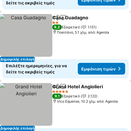
δείτε τις ακριβείς τιμές
Casa Guadagno
Κοινοποίηση
Προσθήκη στα αγαπημένα
2 Αστέρια
9,2
Εξαιρετικό
1.151
Ποσιτάνο, 5.1 χλμ. από: Agerola
Δημοφιλής επιλογή
Επιλέξτε ημερομηνίες, για να
Εμφάνιση τιμών
δείτε τις ακριβείς τιμές
Grand Hotel Angiolieri
Κοινοποίηση
Προσθήκη στα αγαπημένα
5 Αστέρια
9,1
Εξαιρετικό
2.122
Vico Equense, 10.2 χλμ. από: Agerola
Δημοφιλής επιλογή