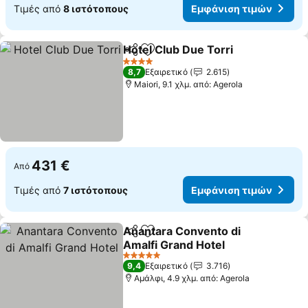
Τιμές από
8 ιστότοπους
Εμφάνιση τιμών
Hotel Club Due Torri
Κοινοποίηση
Προσθήκη στα αγαπημένα
4 Αστέρια
8,7
Εξαιρετικό
2.615
Maiori, 9.1 χλμ. από: Agerola
431 €
Από
Τιμές από
7 ιστότοπους
Εμφάνιση τιμών
Anantara Convento di
Κοινοποίηση
Προσθήκη στα αγαπημένα
Amalfi Grand Hotel
5 Αστέρια
9,4
Εξαιρετικό
3.716
Αμάλφι, 4.9 χλμ. από: Agerola