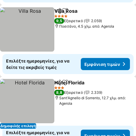
Villa Rosa
Κοινοποίηση
Προσθήκη στα αγαπημένα
4 Αστέρια
9,5
Εξαιρετικό
2.059
Ποσιτάνο, 4.5 χλμ. από: Agerola
Επιλέξτε ημερομηνίες, για να
Εμφάνιση τιμών
δείτε τις ακριβείς τιμές
Hotel Florida
Κοινοποίηση
Προσθήκη στα αγαπημένα
3 Αστέρια
8,8
Εξαιρετικό
2.339
Sant'Agnello di Sorrento, 12.7 χλμ. από:
Agerola
Δημοφιλής επιλογή
Επιλέξτε ημερομηνίες, για να
Εμφάνιση τιμών