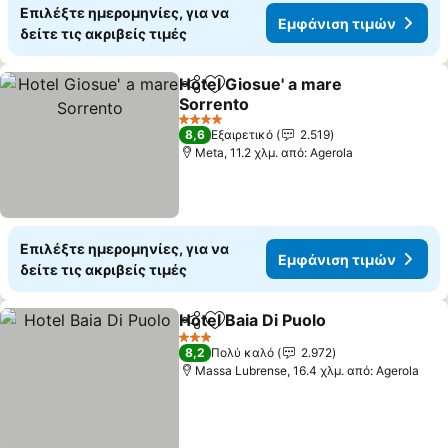
Επιλέξτε ημερομηνίες, για να
Εμφάνιση τιμών
δείτε τις ακριβείς τιμές
Hotel Giosue' a mare
Κοινοποίηση
Προσθήκη στα αγαπημένα
Sorrento
4 Αστέρια
8,6
Εξαιρετικό
2.519
Meta, 11.2 χλμ. από: Agerola
Επιλέξτε ημερομηνίες, για να
Εμφάνιση τιμών
δείτε τις ακριβείς τιμές
Hotel Baia Di Puolo
Κοινοποίηση
Προσθήκη στα αγαπημένα
3 Αστέρια
8,2
Πολύ καλό
2.972
Massa Lubrense, 16.4 χλμ. από: Agerola