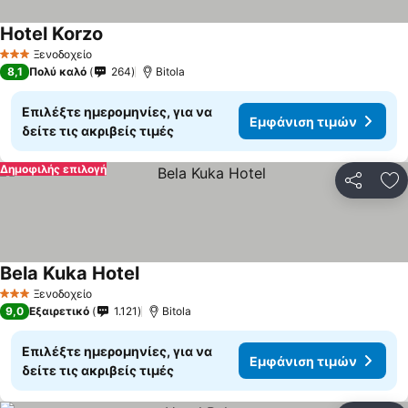
Hotel Korzo
Ξενοδοχείο
3 Αστέρια
8,1
Πολύ καλό
264
Bitola
Επιλέξτε ημερομηνίες, για να
Εμφάνιση τιμών
δείτε τις ακριβείς τιμές
Δημοφιλής επιλογή
Κοινοποί
Πρ
Bela Kuka Hotel
Ξενοδοχείο
3 Αστέρια
9,0
Εξαιρετικό
1.121
Bitola
Επιλέξτε ημερομηνίες, για να
Εμφάνιση τιμών
δείτε τις ακριβείς τιμές