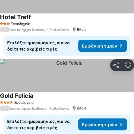
Hotel Treff
Ξενοδοχείο
3 Αστέρια
/
Bitola
Δεν υπάρχει διαθέσιμη βαθμολογία
Επιλέξτε ημερομηνίες, για να
Εμφάνιση τιμών
δείτε τις ακριβείς τιμές
Κοινοποί
Πρ
Gold Felicia
Ξενοδοχείο
4 Αστέρια
/
Bitola
Δεν υπάρχει διαθέσιμη βαθμολογία
Επιλέξτε ημερομηνίες, για να
Εμφάνιση τιμών
δείτε τις ακριβείς τιμές