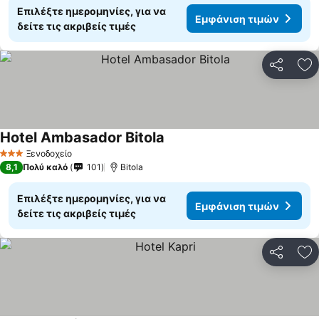
Επιλέξτε ημερομηνίες, για να
Εμφάνιση τιμών
δείτε τις ακριβείς τιμές
Κοινοποί
Πρ
Hotel Ambasador Bitola
Ξενοδοχείο
3 Αστέρια
8,1
Πολύ καλό
101
Bitola
Επιλέξτε ημερομηνίες, για να
Εμφάνιση τιμών
δείτε τις ακριβείς τιμές
Κοινοποί
Πρ