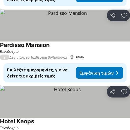
Κοινοποί
Πρ
Pardisso Mansion
Ξενοδοχείο
/
Bitola
Δεν υπάρχει διαθέσιμη βαθμολογία
Επιλέξτε ημερομηνίες, για να
Εμφάνιση τιμών
δείτε τις ακριβείς τιμές
Κοινοποί
Πρ
Hotel Keops
Ξενοδοχείο