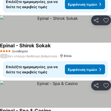
Επιλέξτε ημερομηνίες, για να
Εμφάνιση τιμών
δείτε τις ακριβείς τιμές
Κοινοποί
Πρ
Epinal - Shirok Sokak
Ξενοδοχείο
4 Αστέρια
/
Bitola
Δεν υπάρχει διαθέσιμη βαθμολογία
Επιλέξτε ημερομηνίες, για να
Εμφάνιση τιμών
δείτε τις ακριβείς τιμές
Κοινοποί
Πρ
Epinal - Spa & Casino