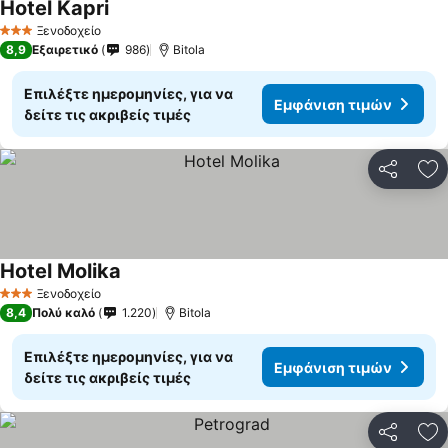
Hotel Kapri
Ξενοδοχείο
3 Αστέρια
8,9
Εξαιρετικό
986
Bitola
Επιλέξτε ημερομηνίες, για να
Εμφάνιση τιμών
δείτε τις ακριβείς τιμές
Κοινοποί
Πρ
Hotel Molika
Ξενοδοχείο
3 Αστέρια
8,4
Πολύ καλό
1.220
Bitola
Επιλέξτε ημερομηνίες, για να
Εμφάνιση τιμών
δείτε τις ακριβείς τιμές
Κοινοποί
Πρ