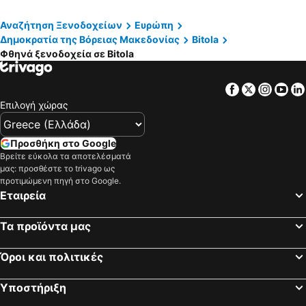
House Bastion
Millenium Palace
Gold Felicia
Hotel Šator
Αναζήτηση Ξενοδοχείων
Ευρώπη
Δημοκρατία της Βόρειας Μακεδονίας
Bitola
Ciflik Winery
Villa Konzuli
Φθηνά ξενοδοχεία σε Bitola
Hotel Kapri
Hotel Kiko
Hotel Treff
Facebook
Twitter
Insta
Yo
Επιλογή χώρας
Προσθήκη στο Google
Βρείτε εύκολα τα αποτελέσματά
μας: προσθέστε το trivago ως
προτιμώμενη πηγή στο Google.
Εταιρεία
Τα προϊόντα μας
Όροι και πολιτικές
Υποστήριξη