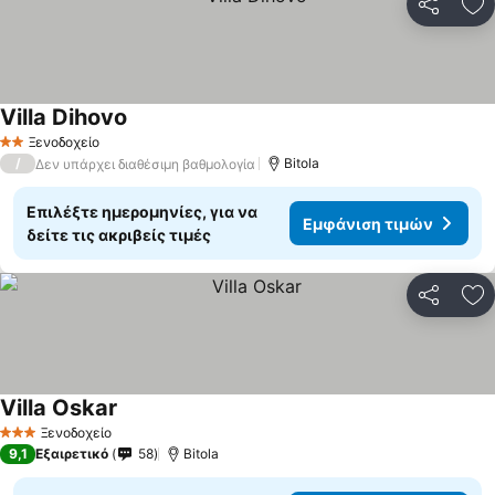
Κοινοποί
Πρ
Villa Dihovo
Ξενοδοχείο
2 Αστέρια
/
Bitola
Δεν υπάρχει διαθέσιμη βαθμολογία
Επιλέξτε ημερομηνίες, για να
Εμφάνιση τιμών
δείτε τις ακριβείς τιμές
Κοινοποί
Πρ
Villa Oskar
Ξενοδοχείο
3 Αστέρια
9,1
Εξαιρετικό
58
Bitola