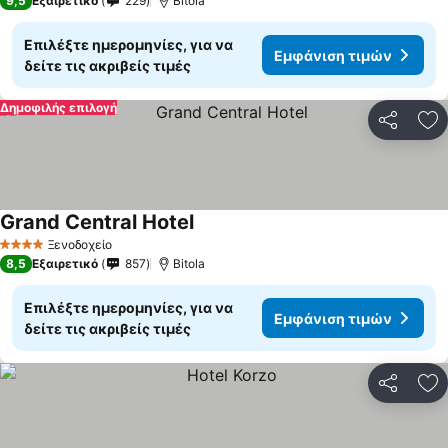
9,5
Εξαιρετικό
229
Bitola
Επιλέξτε ημερομηνίες, για να
Εμφάνιση τιμών
δείτε τις ακριβείς τιμές
Δημοφιλής επιλογή
Κοινοποί
Πρ
Grand Central Hotel
Ξενοδοχείο
4 Αστέρια
8,5
Εξαιρετικό
857
Bitola
Επιλέξτε ημερομηνίες, για να
Εμφάνιση τιμών
δείτε τις ακριβείς τιμές
Κοινοποί
Πρ