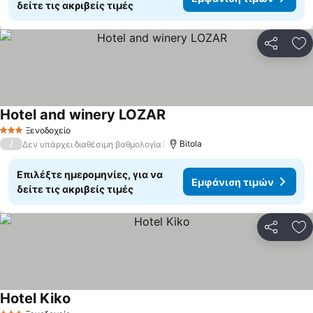
δείτε τις ακριβείς τιμές
Κοινοποί
Πρ
Hotel and winery LOZAR
Ξενοδοχείο
3 Αστέρια
/
Bitola
Δεν υπάρχει διαθέσιμη βαθμολογία
Επιλέξτε ημερομηνίες, για να
Εμφάνιση τιμών
δείτε τις ακριβείς τιμές
Κοινοποί
Πρ
Hotel Kiko