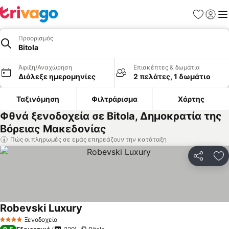
Αγαπημέν
Σύνδε
Με
Προορισμός
Bitola
Άφιξη/Αναχώρηση
Επισκέπτες & δωμάτια
Διάλεξε ημερομηνίες
2 πελάτες, 1 δωμάτιο
Ταξινόμηση
Φιλτράρισμα
Χάρτης
Φθνά ξενοδοχεία σε Bitola, Δημοκρατία της
Βόρειας Μακεδονίας
Πώς οι πληρωμές σε εμάς επηρεάζουν την κατάταξη
Κοινοποί
Πρ
Robevski Luxury
Ξενοδοχείο
4 Αστέρια