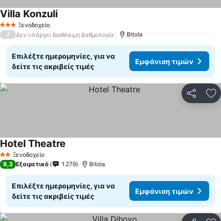
Villa Konzuli
Ξενοδοχείο
3 Αστέρια
/
Bitola
Δεν υπάρχει διαθέσιμη βαθμολογία
Επιλέξτε ημερομηνίες, για να
Εμφάνιση τιμών
δείτε τις ακριβείς τιμές
Κοινοποί
Πρ
Hotel Theatre
Ξενοδοχείο
2 Αστέρια
9,3
Εξαιρετικό
1.279
Bitola
Επιλέξτε ημερομηνίες, για να
Εμφάνιση τιμών
δείτε τις ακριβείς τιμές