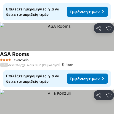
Επιλέξτε ημερομηνίες, για να
Εμφάνιση τιμών
δείτε τις ακριβείς τιμές
Κοινοποί
Πρ
ASA Rooms
Ξενοδοχείο
4 Αστέρια
/
Bitola
Δεν υπάρχει διαθέσιμη βαθμολογία
Επιλέξτε ημερομηνίες, για να
Εμφάνιση τιμών
δείτε τις ακριβείς τιμές
Κοινοποί
Πρ