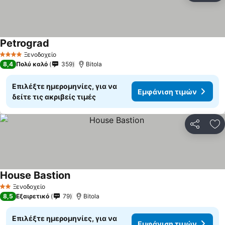
Petrograd
Ξενοδοχείο
4 Αστέρια
8,4
Πολύ καλό
359
Bitola
Επιλέξτε ημερομηνίες, για να
Εμφάνιση τιμών
δείτε τις ακριβείς τιμές
Κοινοποί
Πρ
House Bastion
Ξενοδοχείο
2 Αστέρια
8,5
Εξαιρετικό
79
Bitola
Επιλέξτε ημερομηνίες, για να
Εμφάνιση τιμών