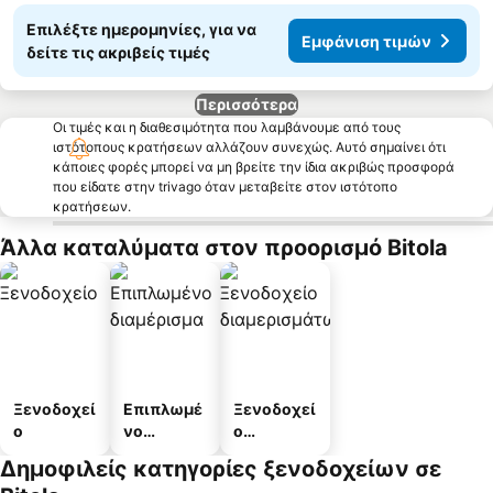
Επιλέξτε ημερομηνίες, για να
Εμφάνιση τιμών
δείτε τις ακριβείς τιμές
Περισσότερα
Οι τιμές και η διαθεσιμότητα που λαμβάνουμε από τους
ιστότοπους κρατήσεων αλλάζουν συνεχώς. Αυτό σημαίνει ότι
κάποιες φορές μπορεί να μη βρείτε την ίδια ακριβώς προσφορά
που είδατε στην trivago όταν μεταβείτε στον ιστότοπο
κρατήσεων.
Άλλα καταλύματα στον προορισμό Bitola
Ξενοδοχεί
Επιπλωμέ
Ξενοδοχεί
ο
νο
ο
διαμέρισμ
διαμερισμ
Δημοφιλείς κατηγορίες ξενοδοχείων σε
α
άτων