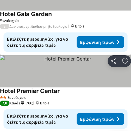
Hotel Gala Garden
Ξενοδοχείο
/
Bitola
Δεν υπάρχει διαθέσιμη βαθμολογία
Επιλέξτε ημερομηνίες, για να
Εμφάνιση τιμών
δείτε τις ακριβείς τιμές
Κοινοποί
Πρ
Hotel Premier Centar
Ξενοδοχείο
2 Αστέρια
7,8
Καλό
766
Bitola
Επιλέξτε ημερομηνίες, για να
Εμφάνιση τιμών
δείτε τις ακριβείς τιμές