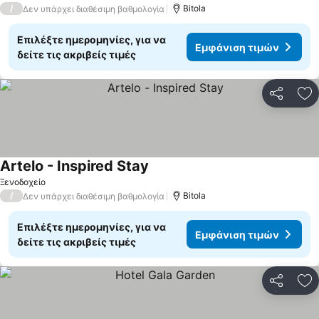
/
Bitola
Δεν υπάρχει διαθέσιμη βαθμολογία
Επιλέξτε ημερομηνίες, για να
Εμφάνιση τιμών
δείτε τις ακριβείς τιμές
Κοινοποί
Πρ
Artelo - Inspired Stay
Ξενοδοχείο
/
Bitola
Δεν υπάρχει διαθέσιμη βαθμολογία
Επιλέξτε ημερομηνίες, για να
Εμφάνιση τιμών
δείτε τις ακριβείς τιμές
Κοινοποί
Πρ