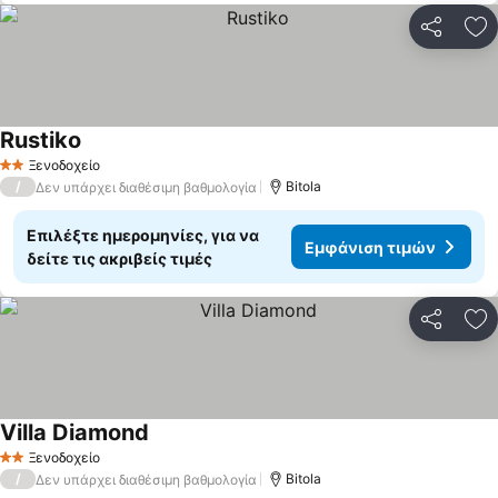
Κοινοποί
Πρ
Rustiko
Ξενοδοχείο
2 Αστέρια
/
Bitola
Δεν υπάρχει διαθέσιμη βαθμολογία
Επιλέξτε ημερομηνίες, για να
Εμφάνιση τιμών
δείτε τις ακριβείς τιμές
Κοινοποί
Πρ
Villa Diamond
Ξενοδοχείο
2 Αστέρια
/
Bitola
Δεν υπάρχει διαθέσιμη βαθμολογία