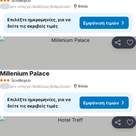
Ξενοδοχείο
3 Αστέρια
/
Bitola
Δεν υπάρχει διαθέσιμη βαθμολογία
Επιλέξτε ημερομηνίες, για να
Εμφάνιση τιμών
δείτε τις ακριβείς τιμές
Κοινοποί
Πρ
Millenium Palace
Ξενοδοχείο
3 Αστέρια
/
Bitola
Δεν υπάρχει διαθέσιμη βαθμολογία
Επιλέξτε ημερομηνίες, για να
Εμφάνιση τιμών
δείτε τις ακριβείς τιμές
Κοινοποί
Πρ