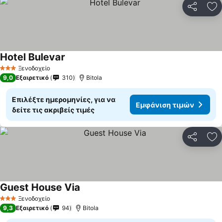
Κοινοποί
Πρ
Hotel Bulevar
Ξενοδοχείο
3 Αστέρια
9,0
Εξαιρετικό
310
Bitola
Επιλέξτε ημερομηνίες, για να
Εμφάνιση τιμών
δείτε τις ακριβείς τιμές
Κοινοποί
Πρ
Guest House Via
Ξενοδοχείο
3 Αστέρια
9,3
Εξαιρετικό
94
Bitola