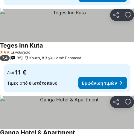
Κοινοποί
Πρ
Teges Inn Kuta
Ξενοδοχείο
3 Αστέρια
7,4
35
Κούτα, 8.3 χλμ. από: Denpasar
11 €
Από
Τιμές από
6 ιστότοπους
Εμφάνιση τιμών
Κοινοποί
Πρ
Ganga Hotel & Apartment