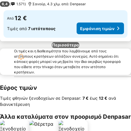
3 Αστέρια
6,4
1.571
Σανούρ, 4.3 χλμ. από: Denpasar
12 €
Από
Τιμές από
7 ιστότοπους
Εμφάνιση τιμών
Περισσότερα
Οι τιμές και η διαθεσιμότητα που λαμβάνουμε από τους
ιστότοπους κρατήσεων αλλάζουν συνεχώς. Αυτό σημαίνει ότι
κάποιες φορές μπορεί να μη βρείτε την ίδια ακριβώς προσφορά
που είδατε στην trivago όταν μεταβείτε στον ιστότοπο
κρατήσεων.
Εύρος τιμών
Τιμές φθηνών ξενοδοχείων σε Denpasar:
‎7 €
έως
‎12 €
ανά
διανυκτέρευση
Άλλα καταλύματα στον προορισμό Denpasar