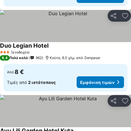
Κοινοποί
Πρ
Duo Legian Hotel
Ξενοδοχείο
3 Αστέρια
8,4
Πολύ καλό
962
Κούτα, 8.0 χλμ. από: Denpasar
8 €
Από
Τιμές από
2 ιστότοπους
Εμφάνιση τιμών
Κοινοποί
Πρ
Ayu Lili Garden Hotel Kuta