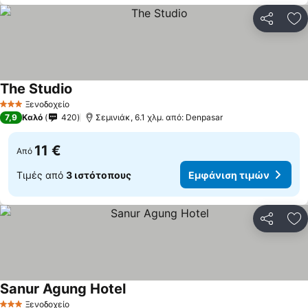
Κοινοποί
Πρ
The Studio
Ξενοδοχείο
3 Αστέρια
7,9
Καλό
420
Σεμινιάκ, 6.1 χλμ. από: Denpasar
11 €
Από
Τιμές από
3 ιστότοπους
Εμφάνιση τιμών
Κοινοποί
Πρ
Sanur Agung Hotel
Ξενοδοχείο