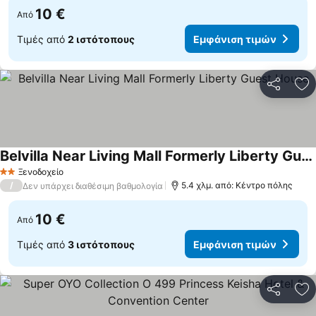
10 €
Από
Τιμές από
2 ιστότοπους
Εμφάνιση τιμών
Κοινοποί
Πρ
Belvilla Near Living Mall Formerly Liberty Guest House
Ξενοδοχείο
2 Αστέρια
/
5.4 χλμ. από: Κέντρο πόλης
Δεν υπάρχει διαθέσιμη βαθμολογία
10 €
Από
Τιμές από
3 ιστότοπους
Εμφάνιση τιμών
Κοινοποί
Πρ