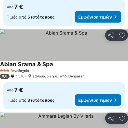
7 €
Από
Τιμές από
5 ιστότοπους
Εμφάνιση τιμών
Κοινοποί
Πρ
Abian Srama & Spa
Ξενοδοχείο
3 Αστέρια
6,6
1.570
Σανούρ, 5.2 χλμ. από: Denpasar
7 €
Από
Τιμές από
3 ιστότοπους
Εμφάνιση τιμών
Κοινοποί
Πρ