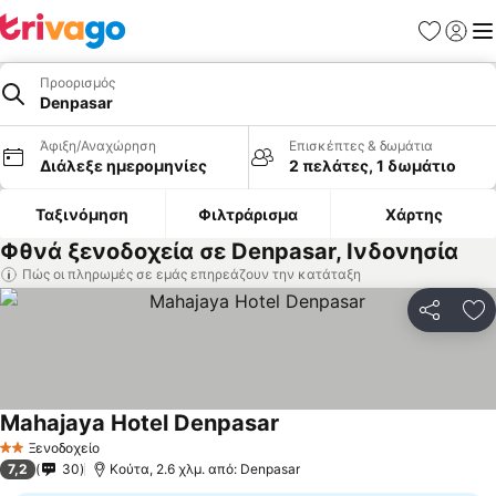
Αγαπημέν
Σύνδε
Με
Προορισμός
Denpasar
Άφιξη/Αναχώρηση
Επισκέπτες & δωμάτια
Διάλεξε ημερομηνίες
2 πελάτες, 1 δωμάτιο
Ταξινόμηση
Φιλτράρισμα
Χάρτης
Φθνά ξενοδοχεία σε Denpasar, Ινδονησία
Πώς οι πληρωμές σε εμάς επηρεάζουν την κατάταξη
Κοινοποί
Πρ
Mahajaya Hotel Denpasar
Ξενοδοχείο
2 Αστέρια
7,2
30
Κούτα, 2.6 χλμ. από: Denpasar