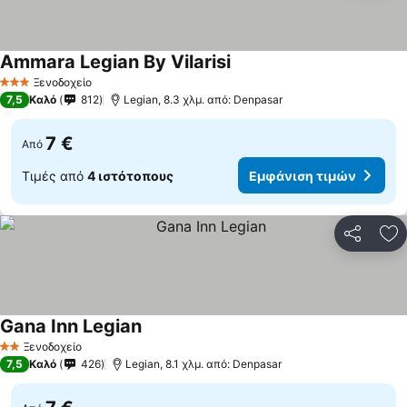
Ammara Legian By Vilarisi
Ξενοδοχείο
3 Αστέρια
7,5
Καλό
812
Legian, 8.3 χλμ. από: Denpasar
7 €
Από
Τιμές από
4 ιστότοπους
Εμφάνιση τιμών
Κοινοποί
Πρ
Gana Inn Legian
Ξενοδοχείο
2 Αστέρια
7,5
Καλό
426
Legian, 8.1 χλμ. από: Denpasar