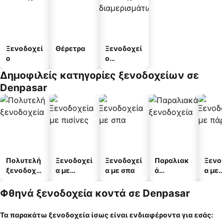
Ξενοδοχεί
Θέρετρα
Ξενοδοχεί
ο
ο
διαμερισμ
Δημοφιλείς κατηγορίες ξενοδοχείων σε
άτων
Denpasar
Πολυτελή
Ξενοδοχεί
Ξενοδοχεί
Παραλιακ
Ξενο
ξενοδοχεί
α με
α με σπα
ά
α με
α
πισίνες
ξενοδοχεί
πάρκ
α
Φθηνά ξενοδοχεία κοντά σε Denpasar
Τα παρακάτω ξενοδοχεία ίσως είναι ενδιαφέροντα για εσάς: