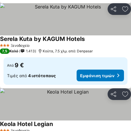
Κοινοποί
Πρ
Serela Kuta by KAGUM Hotels
Ξενοδοχείο
3 Αστέρια
7,5
Καλό
1.413
Κούτα, 7.5 χλμ. από: Denpasar
9 €
Από
Τιμές από
4 ιστότοπους
Εμφάνιση τιμών
Κοινοποί
Πρ
Keola Hotel Legian
Ξενοδοχείο