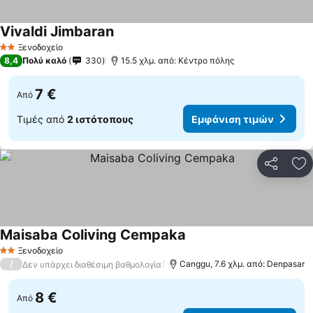
Vivaldi Jimbaran
Ξενοδοχείο
2 Αστέρια
8,4
Πολύ καλό
330
15.5 χλμ. από: Κέντρο πόλης
7 €
Από
Τιμές από
2 ιστότοπους
Εμφάνιση τιμών
Κοινοποί
Πρ
Maisaba Coliving Cempaka
Ξενοδοχείο
2 Αστέρια
/
Canggu, 7.6 χλμ. από: Denpasar
Δεν υπάρχει διαθέσιμη βαθμολογία
8 €
Από