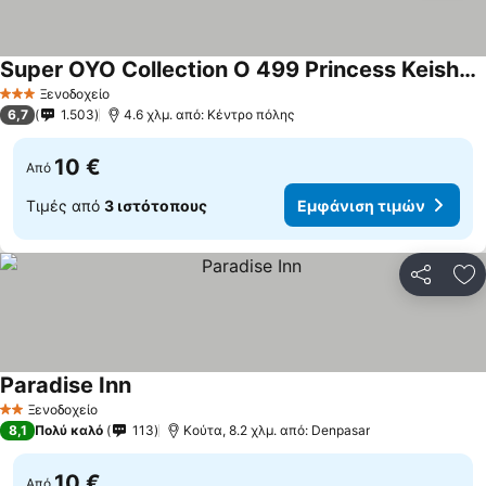
Super OYO Collection O 499 Princess Keisha Hotel & Convention Center
Ξενοδοχείο
3 Αστέρια
6,7
1.503
4.6 χλμ. από: Κέντρο πόλης
10 €
Από
Τιμές από
3 ιστότοπους
Εμφάνιση τιμών
Κοινοποί
Πρ
Paradise Inn
Ξενοδοχείο
2 Αστέρια
8,1
Πολύ καλό
113
Κούτα, 8.2 χλμ. από: Denpasar
10 €
Από