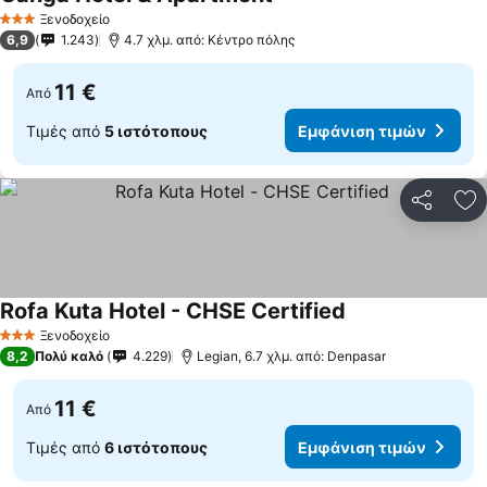
Ξενοδοχείο
3 Αστέρια
6,9
1.243
4.7 χλμ. από: Κέντρο πόλης
11 €
Από
Τιμές από
5 ιστότοπους
Εμφάνιση τιμών
Κοινοποί
Πρ
Rofa Kuta Hotel - CHSE Certified
Ξενοδοχείο
3 Αστέρια
8,2
Πολύ καλό
4.229
Legian, 6.7 χλμ. από: Denpasar
11 €
Από
Τιμές από
6 ιστότοπους
Εμφάνιση τιμών