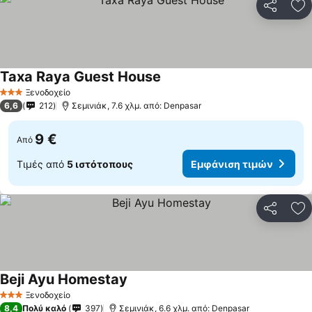
Κοινοποί
Πρ
Taxa Raya Guest House
Ξενοδοχείο
3 Αστέρια
6,6
212
Σεμινιάκ, 7.6 χλμ. από: Denpasar
9 €
Από
Τιμές από
5 ιστότοπους
Εμφάνιση τιμών
Κοινοποί
Πρ
Beji Ayu Homestay
Ξενοδοχείο
3 Αστέρια
8,4
Πολύ καλό
397
Σεμινιάκ, 6.6 χλμ. από: Denpasar