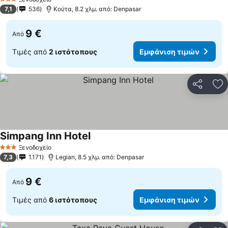
3 Αστέρια
7,1
536
Κούτα, 8.2 χλμ. από: Denpasar
9 €
Από
Τιμές από
2 ιστότοπους
Εμφάνιση τιμών
Κοινοποί
Πρ
Simpang Inn Hotel
Ξενοδοχείο
3 Αστέρια
7,3
1.171
Legian, 8.5 χλμ. από: Denpasar
9 €
Από
Τιμές από
6 ιστότοπους
Εμφάνιση τιμών