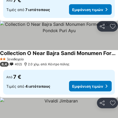
7 €
Από
Τιμές από
7 ιστότοπους
Εμφάνιση τιμών
Κοινοποί
Πρ
Collection O Near Bajra Sandi Monumen Formerly Grand Pondok Puri Ayu
Ξενοδοχείο
2 Αστέρια
6,4
402
2.0 χλμ. από: Κέντρο πόλης
7 €
Από
Τιμές από
4 ιστότοπους
Εμφάνιση τιμών
Κοινοποί
Πρ