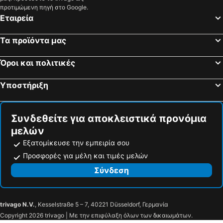
προτιμώμενη πηγή στο Google.
Akaya Bali
Dewani Villa Resort
Εταιρεία
The Cakra Hotel
Ramayana Hotel
Bumi Linggah Villas Bali
The Mavila Sanur
Τα προϊόντα μας
The MG Villa & SPA
Ratu-Queen
Όροι και πολιτικές
Prime Plaza Hotel Sanur - Bali
Bali Beach Hotel
Grand Palace Hotel Sanur - Bali
Respati Beach Hotel
Υποστήριξη
Bumas Hotel
Katala Villas
Swastika Bungalows
7 Bidadari Hotel Seminyak
Συνδεθείτε για αποκλειστικά προνόμια
d'Penjor Seminyak
Samaja Villas Kunti
μελών
Daun Bali Seminyak Hotel
Sanur Seaview Hotel
Εξατομίκευσε την εμπειρία σου
Προσφορές για μέλη και τιμές μελών
Σύνδεση
trivago N.V.
, Kesselstraße 5 – 7, 40221 Düsseldorf, Γερμανία
Copyright 2026 trivago | Με την επιφύλαξη όλων των δικαιωμάτων.