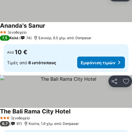
Ananda's Sanur
Ξενοδοχείο
2 Αστέρια
7,5
Καλό
74
Σανούρ, 6.5 χλμ. από: Denpasar
10 €
Από
Τιμές από
6 ιστότοπους
Εμφάνιση τιμών
Κοινοποί
Πρ
The Bali Rama City Hotel
Ξενοδοχείο
3 Αστέρια
6,7
97
Κούτα, 1.9 χλμ. από: Denpasar