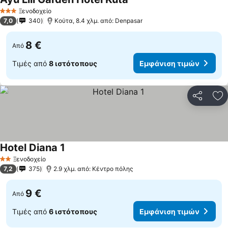
Ξενοδοχείο
3 Αστέρια
7,0
340
Κούτα, 8.4 χλμ. από: Denpasar
8 €
Από
Τιμές από
8 ιστότοπους
Εμφάνιση τιμών
Κοινοποί
Πρ
Hotel Diana 1
Ξενοδοχείο
2 Αστέρια
7,2
375
2.9 χλμ. από: Κέντρο πόλης
9 €
Από
Τιμές από
6 ιστότοπους
Εμφάνιση τιμών