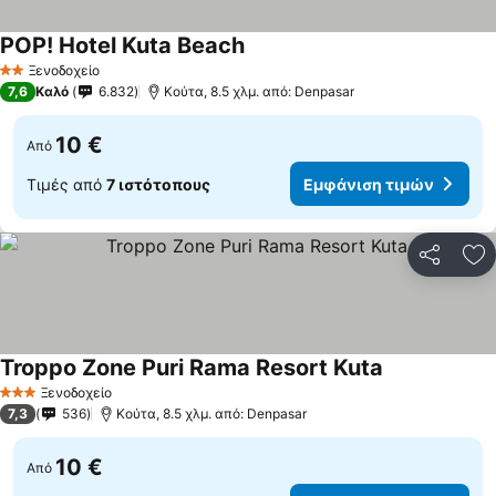
POP! Hotel Kuta Beach
Ξενοδοχείο
2 Αστέρια
7,6
Καλό
6.832
Κούτα, 8.5 χλμ. από: Denpasar
10 €
Από
Τιμές από
7 ιστότοπους
Εμφάνιση τιμών
Κοινοποί
Πρ
Troppo Zone Puri Rama Resort Kuta
Ξενοδοχείο
3 Αστέρια
7,3
536
Κούτα, 8.5 χλμ. από: Denpasar
10 €
Από