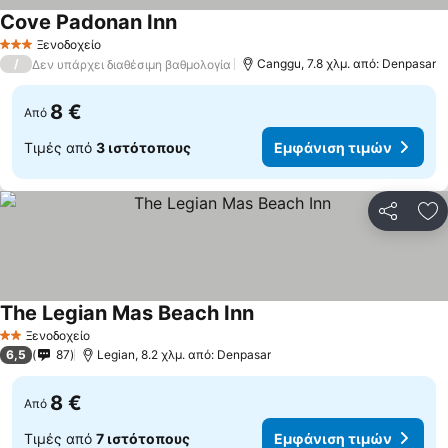
Cove Padonan Inn
Ξενοδοχείο
3 Αστέρια
/
Canggu, 7.8 χλμ. από: Denpasar
Δεν υπάρχει διαθέσιμη βαθμολογία
8 €
Από
Τιμές από
3 ιστότοπους
Εμφάνιση τιμών
Κοινοποί
Πρ
The Legian Mas Beach Inn
Ξενοδοχείο
2 Αστέρια
6,5
87
Legian, 8.2 χλμ. από: Denpasar
8 €
Από
Τιμές από
7 ιστότοπους
Εμφάνιση τιμών