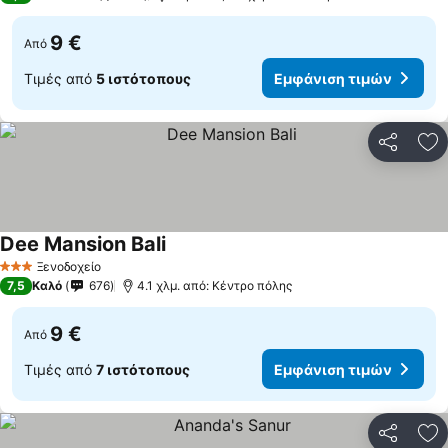
9 €
Από
Τιμές από
5 ιστότοπους
Εμφάνιση τιμών
Κοινοποί
Πρ
Dee Mansion Bali
Ξενοδοχείο
3 Αστέρια
7,5
Καλό
676
4.1 χλμ. από: Κέντρο πόλης
9 €
Από
Τιμές από
7 ιστότοπους
Εμφάνιση τιμών
Κοινοποί
Πρ