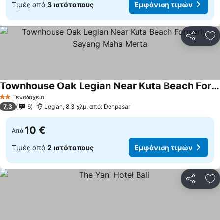
Τιμές από
3 ιστότοπους
Εμφάνιση τιμών
Κοινοποί
Πρ
Townhouse Oak Legian Near Kuta Beach Formerly Sayang Maha Merta
Ξενοδοχείο
2 Αστέρια
7,3
6
Legian, 8.3 χλμ. από: Denpasar
10 €
Από
Τιμές από
2 ιστότοπους
Εμφάνιση τιμών
Κοινοποί
Πρ