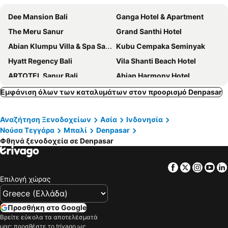
Dee Mansion Bali
Ganga Hotel & Apartment
The Meru Sanur
Grand Santhi Hotel
Abian Klumpu Villa & Spa Sanur Bali
Kubu Cempaka Seminyak
Hyatt Regency Bali
Vila Shanti Beach Hotel
ARTOTEL Sanur Bali
Abian Harmony Hotel
Inna Bali Heritage Hotel
HARRIS Hotel and Conventions Denpasar Bali
Εμφάνιση όλων των καταλυμάτων στον προορισμό Denpasar
Quest San Denpasar by ASTON
Puri Saron Denpasar Hotel
Αναζήτηση Ξενοδοχείων
Ασία
Ινδονησία
Manzelejepun Villa & Pavilion
Delu Villas & Suite
Νούσα Τεγγάρα
Μπαλί
Denpasar
Nadi Hotel Legian
Alam Bidadari Seminyak
Φθηνά ξενοδοχεία σε Denpasar
Hotel Sense Sunset Seminyak
Nyuh Bali Villas
Asoka Hotel & Suite
De' Bharata Bali Villas
Facebook
Twitter
Insta
Yo
Επιλογή χώρας
InterContinental Bali Sanur Resort by IHG
Andaz Bali, by Hyatt
Holiday Inn Bali Sanur by IHG
Kejora Suites
Προσθήκη στο Google
Hotel Segara Agung
Sativa Sanur Cottages
Βρείτε εύκολα τα αποτελέσματά
Hotel Jati Sanur
Sari Villa Sanur Beach
μας: προσθέστε το trivago ως