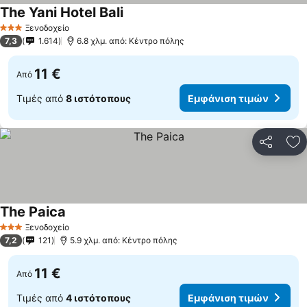
The Yani Hotel Bali
Ξενοδοχείο
3 Αστέρια
7,3
1.614
6.8 χλμ. από: Κέντρο πόλης
11 €
Από
Τιμές από
8 ιστότοπους
Εμφάνιση τιμών
Κοινοποί
Πρ
The Paica
Ξενοδοχείο
3 Αστέρια
7,2
121
5.9 χλμ. από: Κέντρο πόλης
11 €
Από
Τιμές από
4 ιστότοπους
Εμφάνιση τιμών