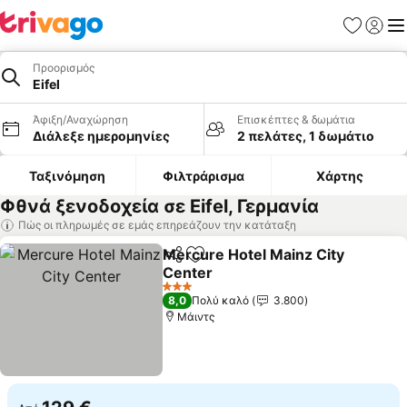
Αγαπημέν
Σύνδε
Με
Προορισμός
Eifel
Άφιξη/Αναχώρηση
Επισκέπτες & δωμάτια
Διάλεξε ημερομηνίες
2 πελάτες, 1 δωμάτιο
Ταξινόμηση
Φιλτράρισμα
Χάρτης
Φθνά ξενοδοχεία σε Eifel, Γερμανία
Πώς οι πληρωμές σε εμάς επηρεάζουν την κατάταξη
Mercure Hotel Mainz City
Κοινοποίηση
Προσθήκη στα αγαπημένα
Center
3 Αστέρια
8,0
Πολύ καλό
3.800
Μάιντς