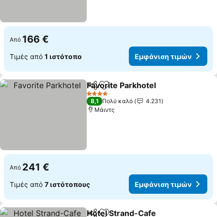
166 €
Από
Τιμές από
1 ιστότοπο
Εμφάνιση τιμών
Favorite Parkhotel
Κοινοποίηση
Προσθήκη στα αγαπημένα
4 Αστέρια
8,1
Πολύ καλό
4.231
Μάιντς
241 €
Από
Τιμές από
7 ιστότοπους
Εμφάνιση τιμών
Hotel Strand-Cafe