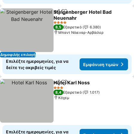
Steigenberger Hotel Bad
Κοινοποίηση
Προσθήκη στα αγαπημένα
Neuenahr
4 Αστέρια
8,5
Εξαιρετικό
6.380
Μπαντ Νόιεναρ-Αρβάιλερ
Δημοφιλής επιλογή
Επιλέξτε ημερομηνίες, για να
Εμφάνιση τιμών
δείτε τις ακριβείς τιμές
Hotel Karl Noss
Κοινοποίηση
Προσθήκη στα αγαπημένα
3 Αστέρια
8,4
Εξαιρετικό
1.017
Κόχεμ
Επιλέξτε ημερομηνίες, για να