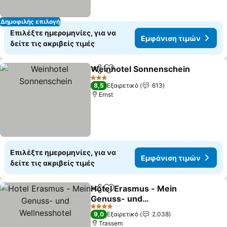
Δημοφιλής επιλογή
Επιλέξτε ημερομηνίες, για να
Εμφάνιση τιμών
δείτε τις ακριβείς τιμές
Weinhotel Sonnenschein
Κοινοποίηση
Προσθήκη στα αγαπημένα
3 Αστέρια
8,5
Εξαιρετικό
613
Ernst
Επιλέξτε ημερομηνίες, για να
Εμφάνιση τιμών
δείτε τις ακριβείς τιμές
Hotel Erasmus - Mein
Κοινοποίηση
Προσθήκη στα αγαπημένα
Genuss- und
Wellnesshotel
4 Αστέρια
9,0
Εξαιρετικό
2.038
Trassem