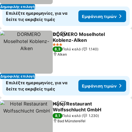
Δημοφιλής επιλογή
Επιλέξτε ημερομηνίες, για να
Εμφάνιση τιμών
δείτε τις ακριβείς τιμές
DORMERO Moselhotel
Κοινοποίηση
Προσθήκη στα αγαπημένα
Koblenz-Alken
3 Αστέρια
8,3
Πολύ καλό
1.140
Alken
Δημοφιλής επιλογή
Επιλέξτε ημερομηνίες, για να
Εμφάνιση τιμών
δείτε τις ακριβείς τιμές
Hotel Restaurant
Κοινοποίηση
Προσθήκη στα αγαπημένα
Wolfsschlucht GmbH
8,1
Πολύ καλό
1.230
Bad Münstereifel