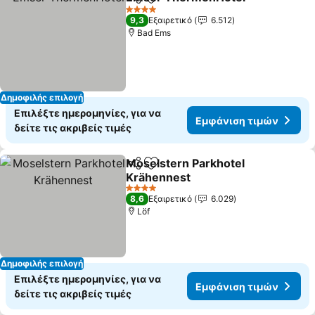
Κοινοποίηση
Προσθήκη στα αγαπημένα
4 Αστέρια
9,3
Εξαιρετικό
6.512
Bad Ems
Δημοφιλής επιλογή
Επιλέξτε ημερομηνίες, για να
Εμφάνιση τιμών
δείτε τις ακριβείς τιμές
Moselstern Parkhotel
Κοινοποίηση
Προσθήκη στα αγαπημένα
Krähennest
4 Αστέρια
8,6
Εξαιρετικό
6.029
Löf
Δημοφιλής επιλογή
Επιλέξτε ημερομηνίες, για να
Εμφάνιση τιμών
δείτε τις ακριβείς τιμές