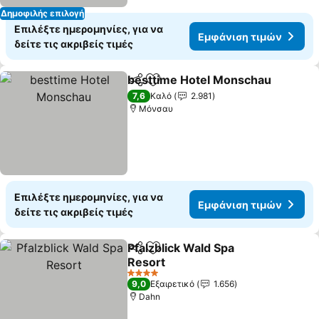
Δημοφιλής επιλογή
Επιλέξτε ημερομηνίες, για να
Εμφάνιση τιμών
δείτε τις ακριβείς τιμές
besttime Hotel Monschau
Κοινοποίηση
Προσθήκη στα αγαπημένα
7,6
Καλό
2.981
Μόνσαυ
Επιλέξτε ημερομηνίες, για να
Εμφάνιση τιμών
δείτε τις ακριβείς τιμές
Pfalzblick Wald Spa
Κοινοποίηση
Προσθήκη στα αγαπημένα
Resort
4 Αστέρια
9,0
Εξαιρετικό
1.656
Dahn