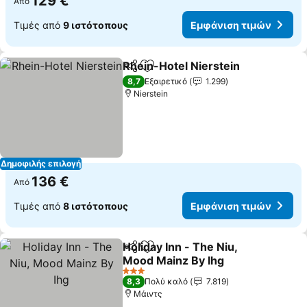
129 €
Από
Τιμές από
9 ιστότοπους
Εμφάνιση τιμών
Rhein-Hotel Nierstein
Κοινοποίηση
Προσθήκη στα αγαπημένα
8,7
Εξαιρετικό
1.299
Nierstein
Δημοφιλής επιλογή
136 €
Από
Τιμές από
8 ιστότοπους
Εμφάνιση τιμών
Holiday Inn - The Niu,
Κοινοποίηση
Προσθήκη στα αγαπημένα
Mood Mainz By Ihg
3 Αστέρια
8,3
Πολύ καλό
7.819
Μάιντς