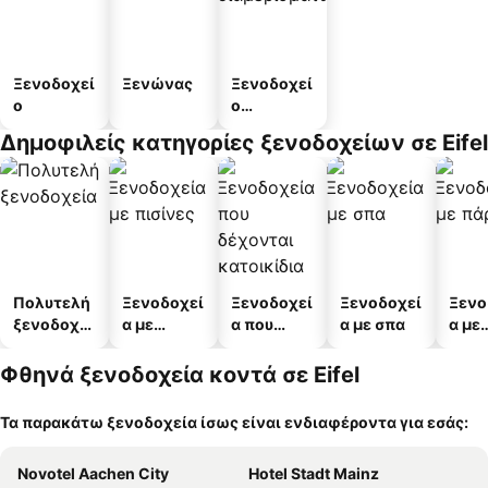
Ξενοδοχεί
Ξενώνας
Ξενοδοχεί
ο
ο
διαμερισμ
Δημοφιλείς κατηγορίες ξενοδοχείων σε Eifel
άτων
Πολυτελή
Ξενοδοχεί
Ξενοδοχεί
Ξενοδοχεί
Ξενο
ξενοδοχεί
α με
α που
α με σπα
α με
α
πισίνες
δέχονται
πάρκ
κατοικίδι
Φθηνά ξενοδοχεία κοντά σε Eifel
α
Τα παρακάτω ξενοδοχεία ίσως είναι ενδιαφέροντα για εσάς:
Novotel Aachen City
Hotel Stadt Mainz