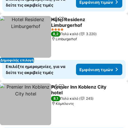
Εμφάνιση τιμών
δείτε τις ακριβείς τιμές
Hotel Residenz
Κοινοποίηση
Προσθήκη στα αγαπημένα
Limburgerhof
4 Αστέρια
8,2
Πολύ καλό
3.220
Limburgerhof
Δημοφιλής επιλογή
Επιλέξτε ημερομηνίες, για να
Εμφάνιση τιμών
δείτε τις ακριβείς τιμές
Premier Inn Koblenz City
Κοινοποίηση
Προσθήκη στα αγαπημένα
hotel
8,1
Πολύ καλό
245
Κόμπλεντς