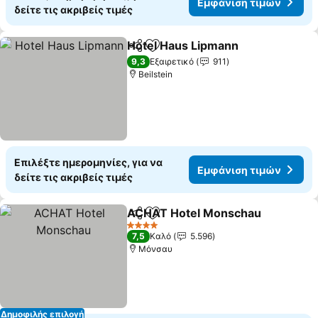
Εμφάνιση τιμών
δείτε τις ακριβείς τιμές
Hotel Haus Lipmann
Κοινοποίηση
Προσθήκη στα αγαπημένα
9,3
Εξαιρετικό
911
Beilstein
Επιλέξτε ημερομηνίες, για να
Εμφάνιση τιμών
δείτε τις ακριβείς τιμές
ACHAT Hotel Monschau
Κοινοποίηση
Προσθήκη στα αγαπημένα
4 Αστέρια
7,5
Καλό
5.596
Μόνσαυ
Δημοφιλής επιλογή