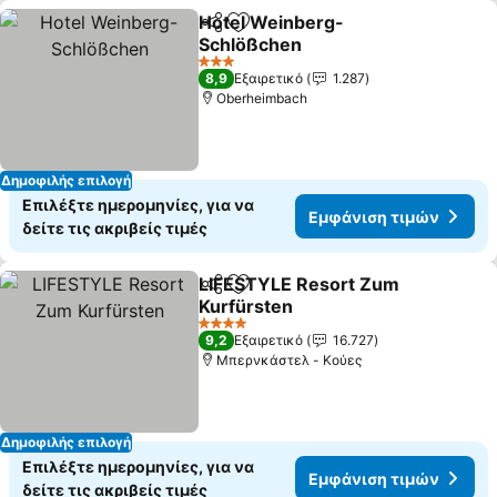
Hotel Weinberg-
Κοινοποίηση
Προσθήκη στα αγαπημένα
Schlößchen
3 Αστέρια
8,9
Εξαιρετικό
1.287
Oberheimbach
Δημοφιλής επιλογή
Επιλέξτε ημερομηνίες, για να
Εμφάνιση τιμών
δείτε τις ακριβείς τιμές
LIFESTYLE Resort Zum
Κοινοποίηση
Προσθήκη στα αγαπημένα
Kurfürsten
4 Αστέρια
9,2
Εξαιρετικό
16.727
Μπερνκάστελ - Κούες
Δημοφιλής επιλογή
Επιλέξτε ημερομηνίες, για να
Εμφάνιση τιμών
δείτε τις ακριβείς τιμές