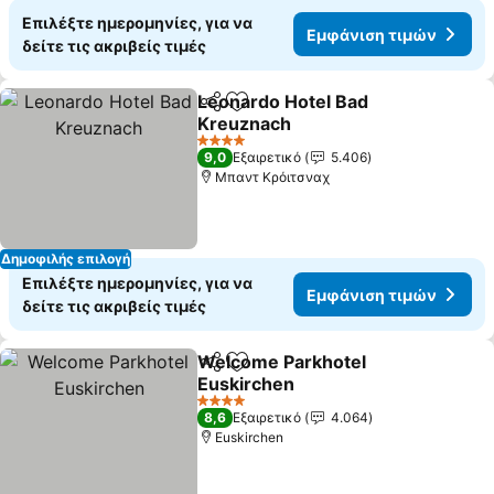
Επιλέξτε ημερομηνίες, για να
Εμφάνιση τιμών
δείτε τις ακριβείς τιμές
Leonardo Hotel Bad
Κοινοποίηση
Προσθήκη στα αγαπημένα
Kreuznach
4 Αστέρια
9,0
Εξαιρετικό
5.406
Μπαντ Κρόιτσναχ
Δημοφιλής επιλογή
Επιλέξτε ημερομηνίες, για να
Εμφάνιση τιμών
δείτε τις ακριβείς τιμές
Welcome Parkhotel
Κοινοποίηση
Προσθήκη στα αγαπημένα
Euskirchen
4 Αστέρια
8,6
Εξαιρετικό
4.064
Euskirchen