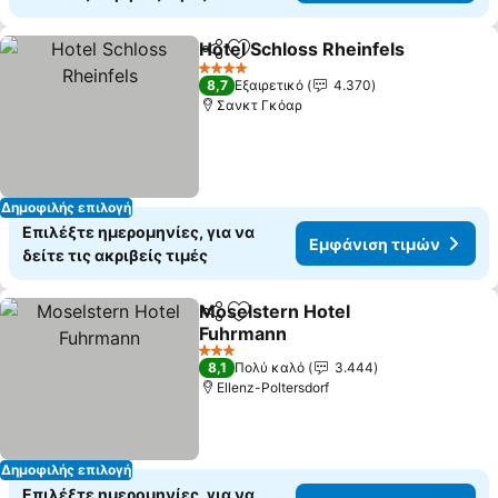
Hotel Schloss Rheinfels
Κοινοποίηση
Προσθήκη στα αγαπημένα
4 Αστέρια
8,7
Εξαιρετικό
4.370
Σανκτ Γκόαρ
Δημοφιλής επιλογή
Επιλέξτε ημερομηνίες, για να
Εμφάνιση τιμών
δείτε τις ακριβείς τιμές
Moselstern Hotel
Κοινοποίηση
Προσθήκη στα αγαπημένα
Fuhrmann
3 Αστέρια
8,1
Πολύ καλό
3.444
Ellenz-Poltersdorf
Δημοφιλής επιλογή
Επιλέξτε ημερομηνίες, για να