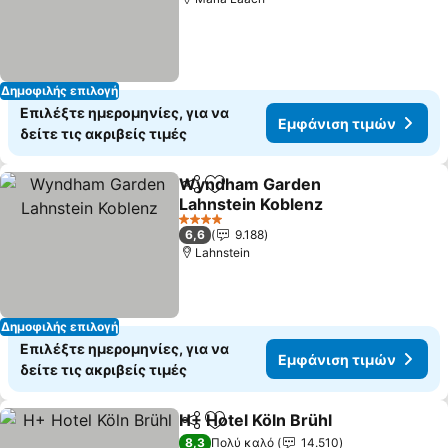
Δημοφιλής επιλογή
Επιλέξτε ημερομηνίες, για να
Εμφάνιση τιμών
δείτε τις ακριβείς τιμές
Wyndham Garden
Κοινοποίηση
Προσθήκη στα αγαπημένα
Lahnstein Koblenz
4 Αστέρια
6,6
9.188
Lahnstein
Δημοφιλής επιλογή
Επιλέξτε ημερομηνίες, για να
Εμφάνιση τιμών
δείτε τις ακριβείς τιμές
H+ Hotel Köln Brühl
Κοινοποίηση
Προσθήκη στα αγαπημένα
8,3
Πολύ καλό
14.510