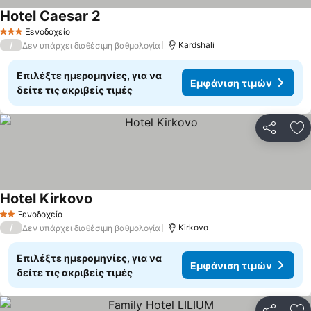
Hotel Caesar 2
Ξενοδοχείο
3 Αστέρια
/
Kardshali
Δεν υπάρχει διαθέσιμη βαθμολογία
Επιλέξτε ημερομηνίες, για να
Εμφάνιση τιμών
δείτε τις ακριβείς τιμές
Κοινοποί
Πρ
Hotel Kirkovo
Ξενοδοχείο
2 Αστέρια
/
Kirkovo
Δεν υπάρχει διαθέσιμη βαθμολογία
Επιλέξτε ημερομηνίες, για να
Εμφάνιση τιμών
δείτε τις ακριβείς τιμές