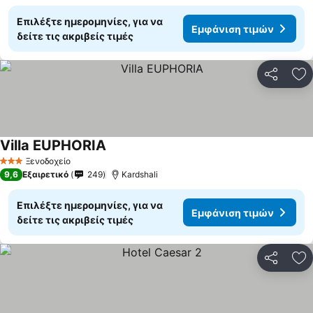
Επιλέξτε ημερομηνίες, για να
Εμφάνιση τιμών
δείτε τις ακριβείς τιμές
Κοινοποί
Πρ
Villa EUPHORIA
Ξενοδοχείο
3 Αστέρια
9,6
Εξαιρετικό
249
Kardshali
Επιλέξτε ημερομηνίες, για να
Εμφάνιση τιμών
δείτε τις ακριβείς τιμές
Κοινοποί
Πρ