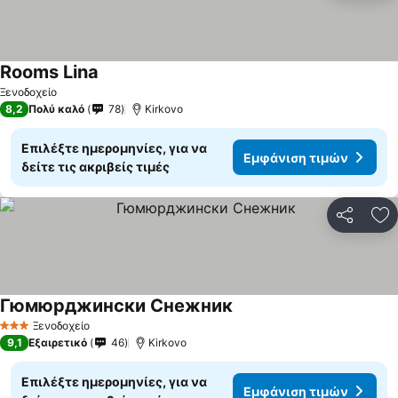
Rooms Lina
Ξενοδοχείο
8,2
Πολύ καλό
78
Kirkovo
Επιλέξτε ημερομηνίες, για να
Εμφάνιση τιμών
δείτε τις ακριβείς τιμές
Κοινοποί
Πρ
Гюмюрджински Снежник
Ξενοδοχείο
3 Αστέρια
9,1
Εξαιρετικό
46
Kirkovo
Επιλέξτε ημερομηνίες, για να
Εμφάνιση τιμών