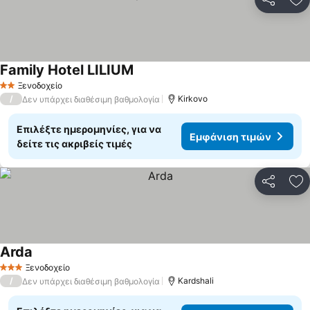
Κοινοποί
Πρ
Family Hotel LILIUM
Ξενοδοχείο
2 Αστέρια
/
Kirkovo
Δεν υπάρχει διαθέσιμη βαθμολογία
Επιλέξτε ημερομηνίες, για να
Εμφάνιση τιμών
δείτε τις ακριβείς τιμές
Κοινοποί
Πρ
Arda
Ξενοδοχείο
3 Αστέρια
/
Kardshali
Δεν υπάρχει διαθέσιμη βαθμολογία