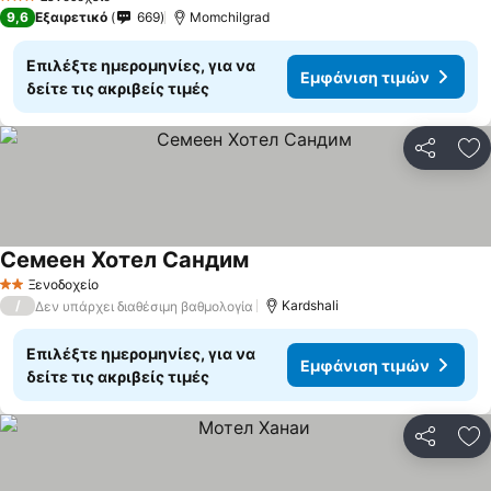
3 Αστέρια
9,6
Εξαιρετικό
669
Momchilgrad
Επιλέξτε ημερομηνίες, για να
Εμφάνιση τιμών
δείτε τις ακριβείς τιμές
Κοινοποί
Πρ
Семеен Хотел Сандим
Ξενοδοχείο
2 Αστέρια
/
Kardshali
Δεν υπάρχει διαθέσιμη βαθμολογία
Επιλέξτε ημερομηνίες, για να
Εμφάνιση τιμών
δείτε τις ακριβείς τιμές
Κοινοποί
Πρ