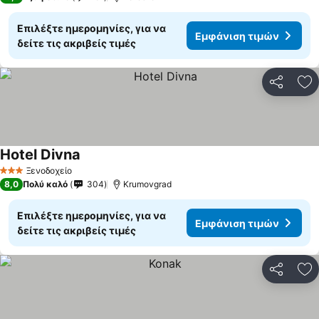
Επιλέξτε ημερομηνίες, για να
Εμφάνιση τιμών
δείτε τις ακριβείς τιμές
Κοινοποί
Πρ
Hotel Divna
Ξενοδοχείο
3 Αστέρια
8,0
Πολύ καλό
304
Krumovgrad
Επιλέξτε ημερομηνίες, για να
Εμφάνιση τιμών
δείτε τις ακριβείς τιμές
Κοινοποί
Πρ