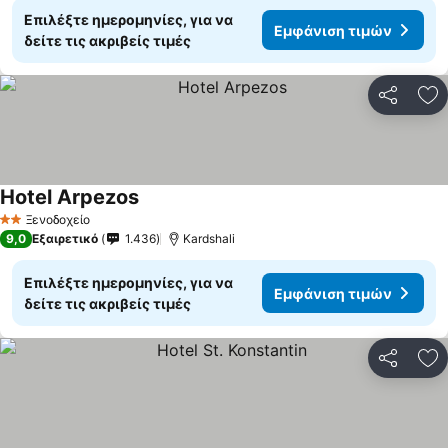
Επιλέξτε ημερομηνίες, για να
Εμφάνιση τιμών
δείτε τις ακριβείς τιμές
Κοινοποί
Πρ
Hotel Arpezos
Ξενοδοχείο
2 Αστέρια
9,0
Εξαιρετικό
1.436
Kardshali
Επιλέξτε ημερομηνίες, για να
Εμφάνιση τιμών
δείτε τις ακριβείς τιμές
Κοινοποί
Πρ