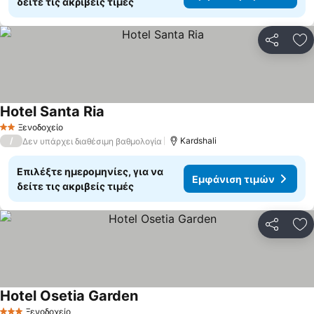
δείτε τις ακριβείς τιμές
Κοινοποί
Πρ
Hotel Santa Ria
Ξενοδοχείο
2 Αστέρια
/
Kardshali
Δεν υπάρχει διαθέσιμη βαθμολογία
Επιλέξτε ημερομηνίες, για να
Εμφάνιση τιμών
δείτε τις ακριβείς τιμές
Κοινοποί
Πρ
Hotel Osetia Garden
Ξενοδοχείο