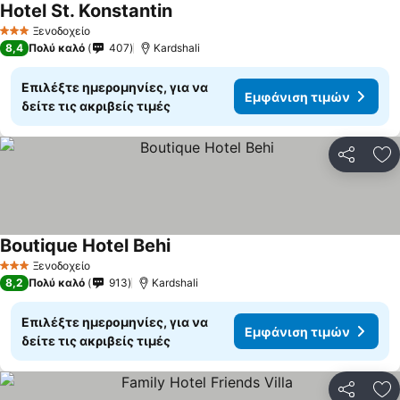
Hotel St. Konstantin
Ξενοδοχείο
3 Αστέρια
8,4
Πολύ καλό
407
Kardshali
Επιλέξτε ημερομηνίες, για να
Εμφάνιση τιμών
δείτε τις ακριβείς τιμές
Κοινοποί
Πρ
Boutique Hotel Behi
Ξενοδοχείο
3 Αστέρια
8,2
Πολύ καλό
913
Kardshali
Επιλέξτε ημερομηνίες, για να
Εμφάνιση τιμών
δείτε τις ακριβείς τιμές
Κοινοποί
Πρ