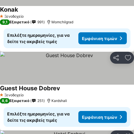
Konak
Ξενοδοχείο
1 Αστέρια
9,1
Εξαιρετικό
991
Momchilgrad
Επιλέξτε ημερομηνίες, για να
Εμφάνιση τιμών
δείτε τις ακριβείς τιμές
Κοινοποί
Πρ
Guest House Dobrev
Ξενοδοχείο
1 Αστέρια
8,6
Εξαιρετικό
251
Kardshali
Επιλέξτε ημερομηνίες, για να
Εμφάνιση τιμών
δείτε τις ακριβείς τιμές