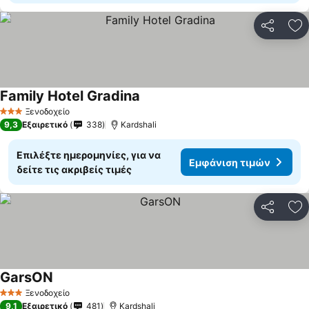
Κοινοποί
Πρ
Family Hotel Gradina
Ξενοδοχείο
3 Αστέρια
9,3
Εξαιρετικό
338
Kardshali
Επιλέξτε ημερομηνίες, για να
Εμφάνιση τιμών
δείτε τις ακριβείς τιμές
Κοινοποί
Πρ
GarsON
Ξενοδοχείο
3 Αστέρια
9,1
Εξαιρετικό
481
Kardshali