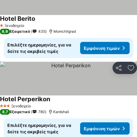
Hotel Berito
Ξενοδοχείο
1 Αστέρια
8,9
Εξαιρετικό
435
Momchilgrad
Επιλέξτε ημερομηνίες, για να
Εμφάνιση τιμών
δείτε τις ακριβείς τιμές
Κοινοποί
Πρ
Hotel Perperikon
Ξενοδοχείο
3 Αστέρια
8,7
Εξαιρετικό
780
Kardshali
Επιλέξτε ημερομηνίες, για να
Εμφάνιση τιμών
δείτε τις ακριβείς τιμές