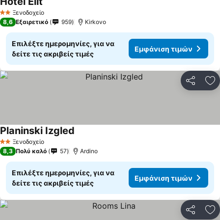
Hotel Elit
Ξενοδοχείο
2 Αστέρια
8,6
Εξαιρετικό
959
Kirkovo
Επιλέξτε ημερομηνίες, για να
Εμφάνιση τιμών
δείτε τις ακριβείς τιμές
Κοινοποί
Πρ
Planinski Izgled
Ξενοδοχείο
2 Αστέρια
8,3
Πολύ καλό
57
Ardino
Επιλέξτε ημερομηνίες, για να
Εμφάνιση τιμών
δείτε τις ακριβείς τιμές
Κοινοποί
Πρ