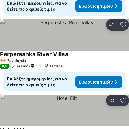
Επιλέξτε ημερομηνίες, για να
Εμφάνιση τιμών
δείτε τις ακριβείς τιμές
Κοινοποί
Πρ
Perpereshka River Villas
Ξενοδοχείο
2 Αστέρια
8,9
Εξαιρετικό
121
Kardshali
Επιλέξτε ημερομηνίες, για να
Εμφάνιση τιμών
δείτε τις ακριβείς τιμές
Κοινοποί
Πρ