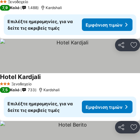
Ξενοδοχείο
2 Αστέρια
7,9
Καλό
1.488
Kardshali
Επιλέξτε ημερομηνίες, για να
Εμφάνιση τιμών
δείτε τις ακριβείς τιμές
Κοινοποί
Πρ
Hotel Kardjali
Ξενοδοχείο
3 Αστέρια
7,5
Καλό
733
Kardshali
Επιλέξτε ημερομηνίες, για να
Εμφάνιση τιμών
δείτε τις ακριβείς τιμές
Κοινοποί
Πρ