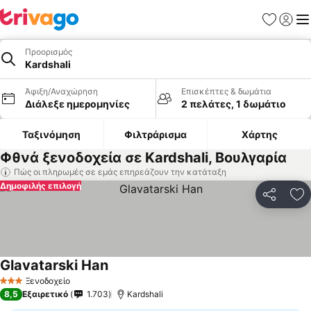
Αγαπημέν
Σύνδε
Με
Προορισμός
Kardshali
Άφιξη/Αναχώρηση
Επισκέπτες & δωμάτια
Διάλεξε ημερομηνίες
2 πελάτες, 1 δωμάτιο
Ταξινόμηση
Φιλτράρισμα
Χάρτης
Φθνά ξενοδοχεία σε Kardshali, Βουλγαρία
Πώς οι πληρωμές σε εμάς επηρεάζουν την κατάταξη
Δημοφιλής επιλογή
Κοινοποί
Πρ
Glavatarski Han
Ξενοδοχείο
3 Αστέρια
8,5
Εξαιρετικό
1.703
Kardshali