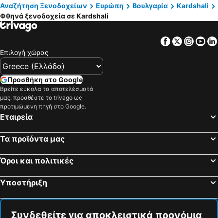
Villa EUPHORIA
Hotel Kirkovo
Αναζήτηση Ξενοδοχείων
Ευρώπη
Βουλγαρία
Kardshali
Φθηνά ξενοδοχεία σε Kardshali
Family Hotel LILIUM
Facebook
Twitter
Insta
Yo
Επιλογή χώρας
Προσθήκη στο Google
Βρείτε εύκολα τα αποτελέσματά
μας: προσθέστε το trivago ως
προτιμώμενη πηγή στο Google.
Εταιρεία
Τα προϊόντα μας
Όροι και πολιτικές
Υποστήριξη
Συνδεθείτε για αποκλειστικά προνόμια