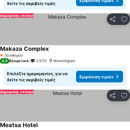
Εμφάνιση τιμών
δείτε τις ακριβείς τιμές
Δημοφιλής επιλογή
Κοινοποί
Πρ
Makaza Complex
Ξενοδοχείο
1 Αστέρια
8,9
Εξαιρετικό
2.570
Momchilgrad
Επιλέξτε ημερομηνίες, για να
Εμφάνιση τιμών
δείτε τις ακριβείς τιμές
Δημοφιλής επιλογή
Κοινοποί
Πρ
Meatsa Hotel