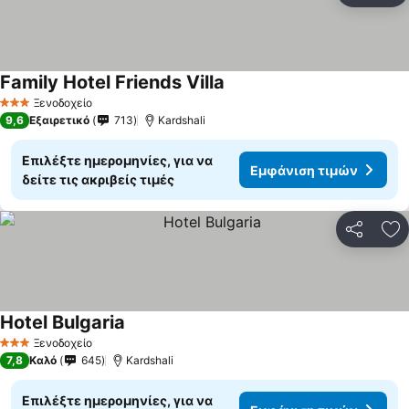
Family Hotel Friends Villa
Ξενοδοχείο
3 Αστέρια
9,6
Εξαιρετικό
713
Kardshali
Επιλέξτε ημερομηνίες, για να
Εμφάνιση τιμών
δείτε τις ακριβείς τιμές
Κοινοποί
Πρ
Hotel Bulgaria
Ξενοδοχείο
3 Αστέρια
7,8
Καλό
645
Kardshali
Επιλέξτε ημερομηνίες, για να