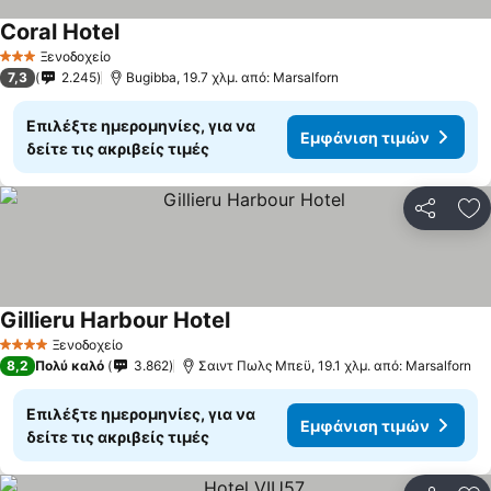
Coral Hotel
Εμφάνιση τιμών
Ξενοδοχείο
3 Αστέρια
7,3
2.245
Bugibba, 19.7 χλμ. από: Marsalforn
Επιλέξτε ημερομηνίες, για να
Εμφάνιση τιμών
δείτε τις ακριβείς τιμές
Κοινοποί
Πρ
Gillieru Harbour Hotel
Εμφάνιση τιμών
Ξενοδοχείο
4 Αστέρια
8,2
Πολύ καλό
3.862
Σαιντ Πωλς Μπεϋ, 19.1 χλμ. από: Marsalforn
Επιλέξτε ημερομηνίες, για να
Εμφάνιση τιμών
δείτε τις ακριβείς τιμές