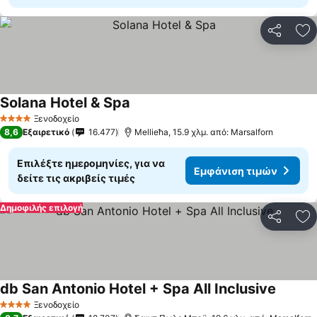
Κοινοποί
Πρ
Solana Hotel & Spa
Εμφάνιση τιμών
Ξενοδοχείο
4 Αστέρια
8,6
Εξαιρετικό
16.477
Mellieħa, 15.9 χλμ. από: Marsalforn
Επιλέξτε ημερομηνίες, για να
Εμφάνιση τιμών
δείτε τις ακριβείς τιμές
Δημοφιλής επιλογή
Κοινοποί
Πρ
db San Antonio Hotel + Spa All Inclusive
Εμφάνι
Ξενοδοχείο
4 Αστέρια