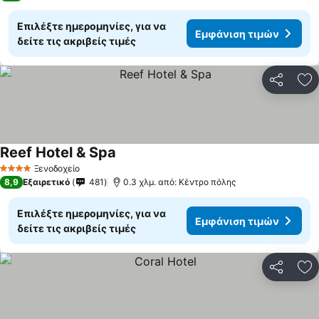
Επιλέξτε ημερομηνίες, για να
Εμφάνιση τιμών
δείτε τις ακριβείς τιμές
Κοινοποί
Πρ
Reef Hotel & Spa
Εμφάνιση τιμών
Ξενοδοχείο
4 Αστέρια
8,9
Εξαιρετικό
481
0.3 χλμ. από: Κέντρο πόλης
Επιλέξτε ημερομηνίες, για να
Εμφάνιση τιμών
δείτε τις ακριβείς τιμές
Κοινοποί
Πρ