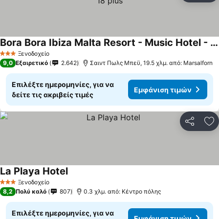
Bora Bora Ibiza Malta Resort - Music Hotel - Adults Only 18 plus
Εμφάνιση τιμών
Ξενοδοχείο
3 Αστέρια
9,0
Εξαιρετικό
2.642
Σαιντ Πωλς Μπεϋ, 19.5 χλμ. από: Marsalforn
Επιλέξτε ημερομηνίες, για να
Εμφάνιση τιμών
δείτε τις ακριβείς τιμές
Κοινοποί
Πρ
La Playa Hotel
Εμφάνιση τιμών
Ξενοδοχείο
3 Αστέρια
8,2
Πολύ καλό
807
0.3 χλμ. από: Κέντρο πόλης
Επιλέξτε ημερομηνίες, για να
Εμφάνιση τιμών