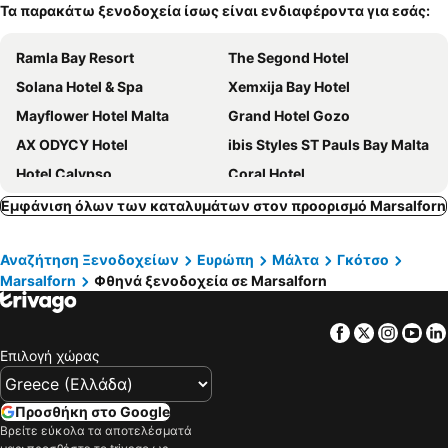
Τα παρακάτω ξενοδοχεία ίσως είναι ενδιαφέροντα για εσάς:
Ramla Bay Resort
The Segond Hotel
Solana Hotel & Spa
Xemxija Bay Hotel
Mayflower Hotel Malta
Grand Hotel Gozo
AX ODYCY Hotel
ibis Styles ST Pauls Bay Malta
Hotel Calypso
Coral Hotel
Maritim Antonine Hotel & Spa
DoubleTree by Hilton Malta
Εμφάνιση όλων των καταλυμάτων στον προορισμό Marsalforn
Sunseeker Holiday Complex
Gillieru Harbour Hotel
Αναζήτηση Ξενοδοχείων
Ευρώπη
Μάλτα
Γκότσο
La Playa Hotel
Pergola Hotel & Spa
Marsalforn
Φθηνά ξενοδοχεία σε Marsalforn
QAWRA Palace Resort & SPA
Canifor Hotel
Topaz Hotel
St. Patrick's Hotel
Facebook
Twitter
Insta
Yo
Relax Inn Hotel
Forty Three
Επιλογή χώρας
Primera Hotel
Reef Hotel & Spa
The Duke Boutique Hotel
Paradise Bay Resort
Προσθήκη στο Google
Βρείτε εύκολα τα αποτελέσματά
db San Antonio Hotel + Spa All Inclusive
Kempinski Hotel San Lawrenz Gozo Malta