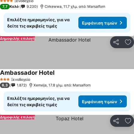
Ξενοδοχείο
4 Αστέρια
7,7
Καλό
9.230
Cirkewwa, 11.7 χλμ. από: Marsalforn
Επιλέξτε ημερομηνίες, για να
Εμφάνιση τιμών
δείτε τις ακριβείς τιμές
Δημοφιλής επιλογή
Κοινοποί
Πρ
Ambassador Hotel
Εμφάνιση τιμών
Ξενοδοχείο
3 Αστέρια
6,3
1.872
Xemxija, 17.8 χλμ. από: Marsalforn
Επιλέξτε ημερομηνίες, για να
Εμφάνιση τιμών
δείτε τις ακριβείς τιμές
Δημοφιλής επιλογή
Κοινοποί
Πρ