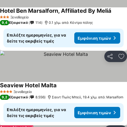
Hotel Ben Marsalforn, Affiliated By Meliá
Εμφάνι
Ξενοδοχείο
3 Αστέρια
9,4
Εξαιρετικό
114
0.1 χλμ. από: Κέντρο πόλης
Επιλέξτε ημερομηνίες, για να
Εμφάνιση τιμών
δείτε τις ακριβείς τιμές
Κοινοποί
Πρ
Seaview Hotel Malta
Εμφάνιση τιμών
Ξενοδοχείο
4 Αστέρια
9,2
Εξαιρετικό
8.556
Σαιντ Πωλς Μπεϋ, 19.4 χλμ. από: Marsalforn
Επιλέξτε ημερομηνίες, για να
Εμφάνιση τιμών
δείτε τις ακριβείς τιμές