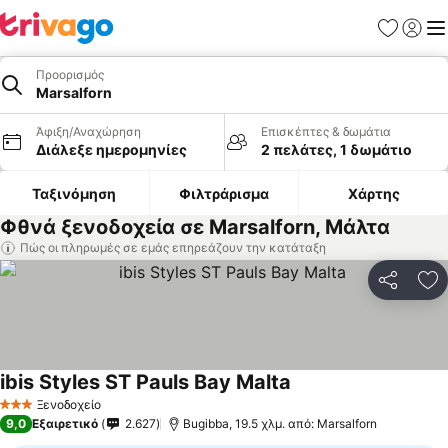
Αγαπημέν
Σύνδε
Με
Προορισμός
Marsalforn
Άφιξη/Αναχώρηση
Επισκέπτες & δωμάτια
Διάλεξε ημερομηνίες
2 πελάτες, 1 δωμάτιο
Ταξινόμηση
Φιλτράρισμα
Χάρτης
Φθνά ξενοδοχεία σε Marsalforn, Μάλτα
Πώς οι πληρωμές σε εμάς επηρεάζουν την κατάταξη
Κοινοποί
Πρ
ibis Styles ST Pauls Bay Malta
Εμφάνιση τιμών
Ξενοδοχείο
3 Αστέρια
9,0
Εξαιρετικό
2.627
Bugibba, 19.5 χλμ. από: Marsalforn