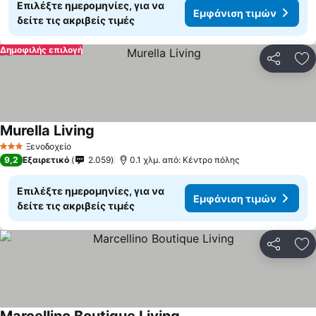
Επιλέξτε ημερομηνίες, για να
Εμφάνιση τιμών
δείτε τις ακριβείς τιμές
Δημοφιλής επιλογή
Κοινοποί
Πρ
Murella Living
Εμφάνιση τιμών
Ξενοδοχείο
3 Αστέρια
9,2
Εξαιρετικό
2.059
0.1 χλμ. από: Κέντρο πόλης
Επιλέξτε ημερομηνίες, για να
Εμφάνιση τιμών
δείτε τις ακριβείς τιμές
Κοινοποί
Πρ