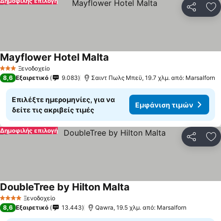
Δημοφιλής επιλογή
Κοινοποί
Πρ
Mayflower Hotel Malta
Εμφάνιση τιμών
Ξενοδοχείο
3 Αστέρια
8,6
Εξαιρετικό
9.083
Σαιντ Πωλς Μπεϋ, 19.7 χλμ. από: Marsalforn
Επιλέξτε ημερομηνίες, για να
Εμφάνιση τιμών
δείτε τις ακριβείς τιμές
Δημοφιλής επιλογή
Κοινοποί
Πρ
DoubleTree by Hilton Malta
Εμφάνιση τιμών
Ξενοδοχείο
4 Αστέρια
8,6
Εξαιρετικό
13.443
Qawra, 19.5 χλμ. από: Marsalforn