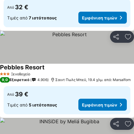
32 €
Από
Τιμές από
7 ιστότοπους
Εμφάνιση τιμών
Κοινοποί
Πρ
Pebbles Resort
Εμφάνιση τιμών
Ξενοδοχείο
3 Αστέρια
9,0
Εξαιρετικό
4.906
Σαιντ Πωλς Μπεϋ, 19.4 χλμ. από: Marsalforn
39 €
Από
Τιμές από
5 ιστότοπους
Εμφάνιση τιμών
Κοινοποί
Πρ