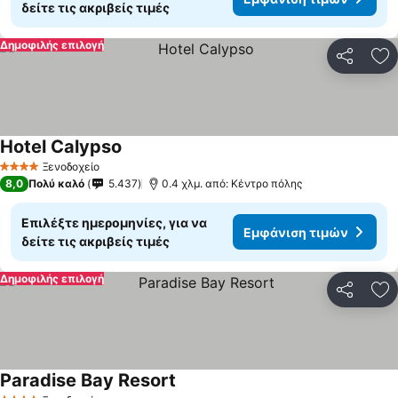
δείτε τις ακριβείς τιμές
Δημοφιλής επιλογή
Κοινοποί
Πρ
Hotel Calypso
Εμφάνιση τιμών
Ξενοδοχείο
4 Αστέρια
8,0
Πολύ καλό
5.437
0.4 χλμ. από: Κέντρο πόλης
Επιλέξτε ημερομηνίες, για να
Εμφάνιση τιμών
δείτε τις ακριβείς τιμές
Δημοφιλής επιλογή
Κοινοποί
Πρ
Paradise Bay Resort
Εμφάνιση τιμών