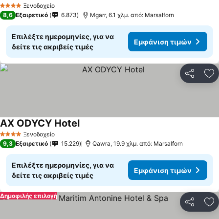
Εμφάνιση τιμών
Ξενοδοχείο
4 Αστέρια
8,6
Εξαιρετικό
6.873
Mgarr, 6.1 χλμ. από: Marsalforn
Επιλέξτε ημερομηνίες, για να
Εμφάνιση τιμών
δείτε τις ακριβείς τιμές
Κοινοποί
Πρ
AX ODYCY Hotel
Εμφάνιση τιμών
Ξενοδοχείο
4 Αστέρια
9,3
Εξαιρετικό
15.229
Qawra, 19.9 χλμ. από: Marsalforn
Επιλέξτε ημερομηνίες, για να
Εμφάνιση τιμών
δείτε τις ακριβείς τιμές
Δημοφιλής επιλογή
Κοινοποί
Πρ