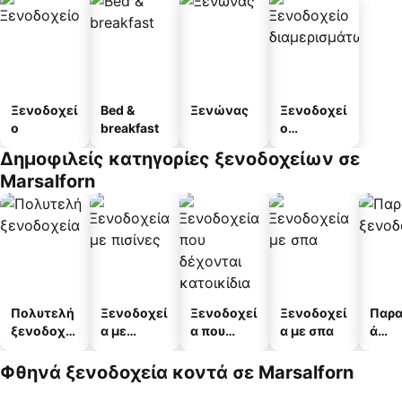
Ξενοδοχεί
Bed &
Ξενώνας
Ξενοδοχεί
ο
breakfast
ο
διαμερισμ
Δημοφιλείς κατηγορίες ξενοδοχείων σε
άτων
Marsalforn
Πολυτελή
Ξενοδοχεί
Ξενοδοχεί
Ξενοδοχεί
Παρα
ξενοδοχεί
α με
α που
α με σπα
ά
α
πισίνες
δέχονται
ξενο
κατοικίδι
α
Φθηνά ξενοδοχεία κοντά σε Marsalforn
α