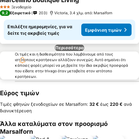
Marcellino Boutique Living
Εμφάνιση τιμών
Ξενοδοχείο
3 Αστέρια
9,2
Εξαιρετικό
203
Victoria, 3.4 χλμ. από: Marsalforn
Επιλέξτε ημερομηνίες, για να
Εμφάνιση τιμών
δείτε τις ακριβείς τιμές
Περισσότερα
Οι τιμές και η διαθεσιμότητα που λαμβάνουμε από τους
ιστότοπους κρατήσεων αλλάζουν συνεχώς. Αυτό σημαίνει ότι
κάποιες φορές μπορεί να μη βρείτε την ίδια ακριβώς προσφορά
που είδατε στην trivago όταν μεταβείτε στον ιστότοπο
κρατήσεων.
Εύρος τιμών
Τιμές φθηνών ξενοδοχείων σε Marsalforn:
‎32 €
έως
‎220 €
ανά
διανυκτέρευση
Άλλα καταλύματα στον προορισμό
Marsalforn