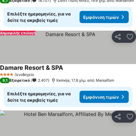
8,7
Εξαιρετικό
18.707
Σαιντ Πωλς Μπεϋ, 19.6 χλμ. από: Marsalforn
Επιλέξτε ημερομηνίες, για να
Εμφάνιση τιμών
δείτε τις ακριβείς τιμές
Δημοφιλής επιλογή
Κοινοποί
Πρ
Damare Resort & SPA
Εμφάνιση τιμών
Ξενοδοχείο
4 Αστέρια
9,1
Εξαιρετικό
2.407
Xemxija, 17.8 χλμ. από: Marsalforn
Επιλέξτε ημερομηνίες, για να
Εμφάνιση τιμών
δείτε τις ακριβείς τιμές
Κοινοποί
Πρ