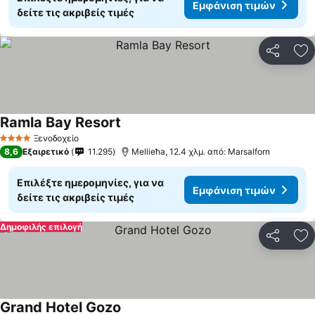
Εμφάνιση τιμών
δείτε τις ακριβείς τιμές
Κοινοποί
Πρ
Ramla Bay Resort
Εμφάνιση τιμών
Ξενοδοχείο
4 Αστέρια
8,6
Εξαιρετικό
11.295
Mellieħa, 12.4 χλμ. από: Marsalforn
Επιλέξτε ημερομηνίες, για να
Εμφάνιση τιμών
δείτε τις ακριβείς τιμές
Δημοφιλής επιλογή
Κοινοποί
Πρ
Grand Hotel Gozo