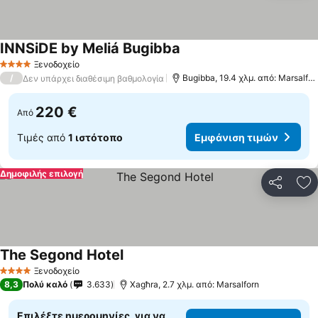
INNSiDE by Meliá Bugibba
Εμφάνιση τιμών
Ξενοδοχείο
4 Αστέρια
/
Bugibba, 19.4 χλμ. από: Marsalfor
Δεν υπάρχει διαθέσιμη βαθμολογία
220 €
Από
Τιμές από
1 ιστότοπο
Εμφάνιση τιμών
Δημοφιλής επιλογή
Κοινοποί
Πρ
The Segond Hotel
Εμφάνιση τιμών
Ξενοδοχείο
4 Αστέρια
8,3
Πολύ καλό
3.633
Xagħra, 2.7 χλμ. από: Marsalforn
Επιλέξτε ημερομηνίες, για να