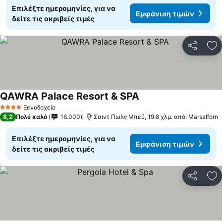
Επιλέξτε ημερομηνίες, για να
Εμφάνιση τιμών
δείτε τις ακριβείς τιμές
Κοινοποί
Πρ
QAWRA Palace Resort & SPA
Εμφάνιση τιμών
Ξενοδοχείο
4 Αστέρια
8,2
Πολύ καλό
16.000
Σαιντ Πωλς Μπεϋ, 19.8 χλμ. από: Marsalforn
Επιλέξτε ημερομηνίες, για να
Εμφάνιση τιμών
δείτε τις ακριβείς τιμές
Κοινοποί
Πρ