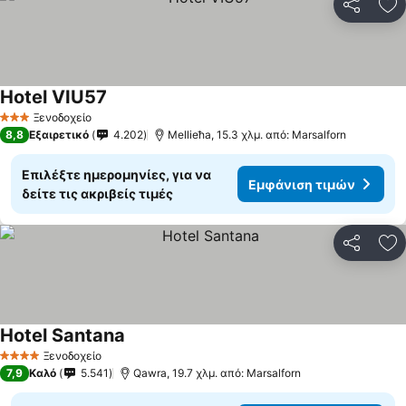
Κοινοποί
Πρ
Hotel VIU57
Εμφάνιση τιμών
Ξενοδοχείο
3 Αστέρια
8,8
Εξαιρετικό
4.202
Mellieħa, 15.3 χλμ. από: Marsalforn
Επιλέξτε ημερομηνίες, για να
Εμφάνιση τιμών
δείτε τις ακριβείς τιμές
Κοινοποί
Πρ
Hotel Santana
Εμφάνιση τιμών
Ξενοδοχείο
4 Αστέρια
7,9
Καλό
5.541
Qawra, 19.7 χλμ. από: Marsalforn