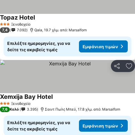
Topaz Hotel
Εμφάνιση τιμών
Ξενοδοχείο
3 Αστέρια
7,4
7.092
Qala, 19.7 χλμ. από: Marsalforn
Επιλέξτε ημερομηνίες, για να
Εμφάνιση τιμών
δείτε τις ακριβείς τιμές
Κοινοποί
Πρ
Xemxija Bay Hotel
Εμφάνιση τιμών
Ξενοδοχείο
3 Αστέρια
7,6
Καλό
3.395
Σαιντ Πωλς Μπεϋ, 17.8 χλμ. από: Marsalforn
Επιλέξτε ημερομηνίες, για να
Εμφάνιση τιμών
δείτε τις ακριβείς τιμές