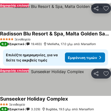
Δημοφιλής επιλογή
Κοινοποί
Πρ
Radisson Blu Resort & Spa, Malta Golden Sands
Εμφάνιση τιμών
Ξενοδοχείο
5 Αστέρια
9,2
Εξαιρετικό
19.463
Mellieħa, 17.0 χλμ. από: Marsalforn
Επιλέξτε ημερομηνίες, για να
Εμφάνιση τιμών
δείτε τις ακριβείς τιμές
Δημοφιλής επιλογή
Κοινοποί
Πρ
Sunseeker Holiday Complex
Εμφάνιση τιμών
Ξενοδοχείο
3 Αστέρια
8,8
Εξαιρετικό
3.329
Bugibba, 19.5 χλμ. από: Marsalforn