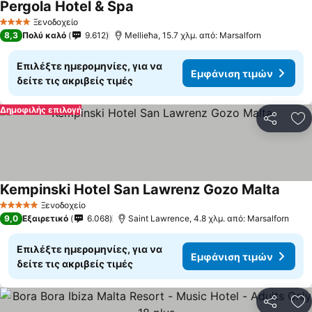
Pergola Hotel & Spa
Εμφάνιση τιμών
Ξενοδοχείο
4 Αστέρια
8,3
Πολύ καλό
9.612
Mellieħa, 15.7 χλμ. από: Marsalforn
Επιλέξτε ημερομηνίες, για να
Εμφάνιση τιμών
δείτε τις ακριβείς τιμές
Δημοφιλής επιλογή
Κοινοποί
Πρ
Kempinski Hotel San Lawrenz Gozo Malta
Εμφάν
Ξενοδοχείο
5 Αστέρια
9,0
Εξαιρετικό
6.068
Saint Lawrence, 4.8 χλμ. από: Marsalforn
Επιλέξτε ημερομηνίες, για να
Εμφάνιση τιμών
δείτε τις ακριβείς τιμές
Κοινοποί
Πρ