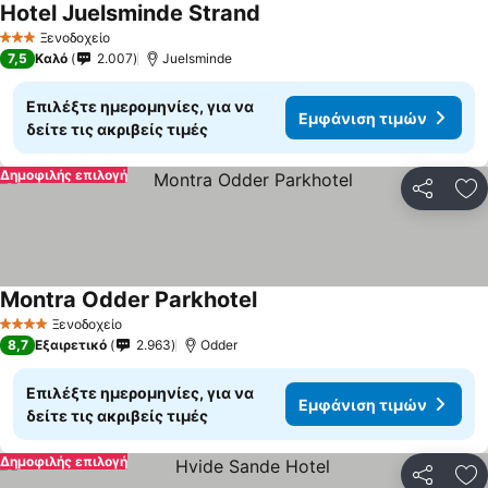
Hotel Juelsminde Strand
Εμφάνιση τιμών
Ξενοδοχείο
3 Αστέρια
7,5
Καλό
2.007
Juelsminde
Επιλέξτε ημερομηνίες, για να
Εμφάνιση τιμών
δείτε τις ακριβείς τιμές
Δημοφιλής επιλογή
Κοινοποί
Πρ
Montra Odder Parkhotel
Εμφάνιση τιμών
Ξενοδοχείο
4 Αστέρια
8,7
Εξαιρετικό
2.963
Odder
Επιλέξτε ημερομηνίες, για να
Εμφάνιση τιμών
δείτε τις ακριβείς τιμές
Δημοφιλής επιλογή
Κοινοποί
Πρ