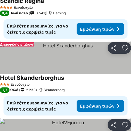
Scandic Regina
Εμφάνιση τιμών
Ξενοδοχείο
4 Αστέρια
8,4
Πολύ καλό
3.541
Herning
Επιλέξτε ημερομηνίες, για να
Εμφάνιση τιμών
δείτε τις ακριβείς τιμές
Δημοφιλής επιλογή
Κοινοποί
Πρ
Hotel Skanderborghus
Εμφάνιση τιμών
Ξενοδοχείο
3 Αστέρια
7,7
Καλό
2.233
Skanderborg
Επιλέξτε ημερομηνίες, για να
Εμφάνιση τιμών
δείτε τις ακριβείς τιμές
Κοινοποί
Πρ