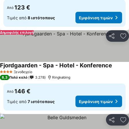
123 €
Από
Τιμές από
8 ιστότοπους
Εμφάνιση τιμών
Δημοφιλής επιλογή
Κοινοποί
Πρ
Fjordgaarden - Spa - Hotel - Konference
Εμφάνι
Ξενοδοχείο
4 Αστέρια
8,3
Πολύ καλό
3.278
Ringkøbing
146 €
Από
Τιμές από
7 ιστότοπους
Εμφάνιση τιμών
Κοινοποί
Πρ