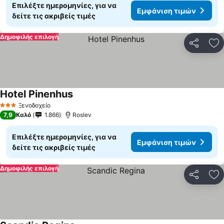
Επιλέξτε ημερομηνίες, για να
Εμφάνιση τιμών
δείτε τις ακριβείς τιμές
Δημοφιλής επιλογή
Κοινοποί
Πρ
Hotel Pinenhus
Εμφάνιση τιμών
Ξενοδοχείο
3 Αστέρια
7,9
Καλό
1.866
Roslev
Επιλέξτε ημερομηνίες, για να
Εμφάνιση τιμών
δείτε τις ακριβείς τιμές
Δημοφιλής επιλογή
Κοινοποί
Πρ