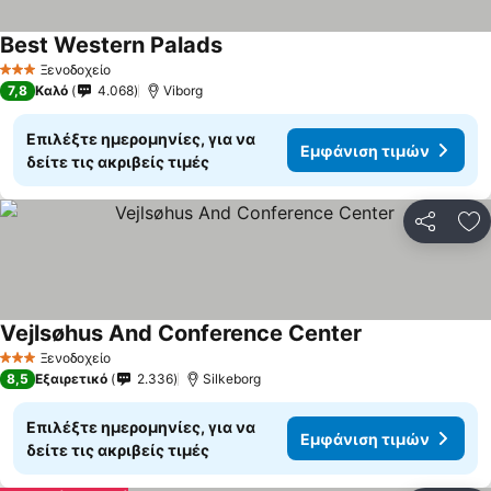
Best Western Palads
Εμφάνιση τιμών
Ξενοδοχείο
3 Αστέρια
7,8
Καλό
4.068
Viborg
Επιλέξτε ημερομηνίες, για να
Εμφάνιση τιμών
δείτε τις ακριβείς τιμές
Κοινοποί
Πρ
Vejlsøhus And Conference Center
Εμφάνιση τιμώ
Ξενοδοχείο
3 Αστέρια
8,5
Εξαιρετικό
2.336
Silkeborg
Επιλέξτε ημερομηνίες, για να
Εμφάνιση τιμών
δείτε τις ακριβείς τιμές