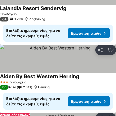
Lalandia Resort Søndervig
Εμφάνιση τιμών
Ξενοδοχείο
7,4
1.219
Ringkøbing
Επιλέξτε ημερομηνίες, για να
Εμφάνιση τιμών
δείτε τις ακριβείς τιμές
Κοινοποί
Πρ
Aiden By Best Western Herning
Εμφάνιση τιμών
Ξενοδοχείο
3 Αστέρια
7,6
Καλό
2.841
Herning
Επιλέξτε ημερομηνίες, για να
Εμφάνιση τιμών
δείτε τις ακριβείς τιμές
Δημοφιλής επιλογή