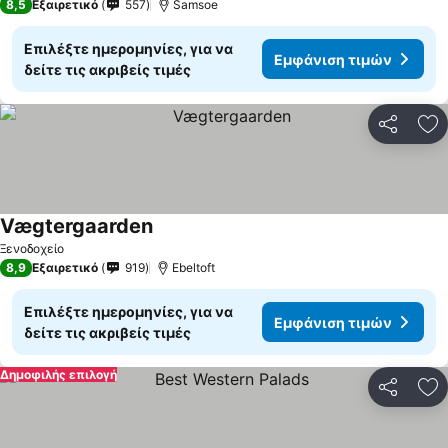
8,5
Εξαιρετικό
557
Samsoe
Επιλέξτε ημερομηνίες, για να
Εμφάνιση τιμών
δείτε τις ακριβείς τιμές
Κοινοποί
Πρ
Vægtergaarden
Εμφάνιση τιμών
Ξενοδοχείο
8,9
Εξαιρετικό
919
Ebeltoft
Επιλέξτε ημερομηνίες, για να
Εμφάνιση τιμών
δείτε τις ακριβείς τιμές
Δημοφιλής επιλογή
Κοινοποί
Πρ