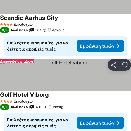
Scandic Aarhus City
Εμφάνιση τιμών
Ξενοδοχείο
4 Αστέρια
8,2
Πολύ καλό
6.157
Άρχους
Επιλέξτε ημερομηνίες, για να
Εμφάνιση τιμών
δείτε τις ακριβείς τιμές
Δημοφιλής επιλογή
Κοινοποί
Πρ
Golf Hotel Viborg
Εμφάνιση τιμών
Ξενοδοχείο
4 Αστέρια
8,2
Πολύ καλό
4.193
Viborg
Επιλέξτε ημερομηνίες, για να
Εμφάνιση τιμών
δείτε τις ακριβείς τιμές