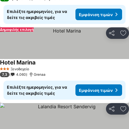
Επιλέξτε ημερομηνίες, για να
Εμφάνιση τιμών
δείτε τις ακριβείς τιμές
Δημοφιλής επιλογή
Κοινοποί
Πρ
Hotel Marina
Εμφάνιση τιμών
Ξενοδοχείο
3 Αστέρια
7,3
4.060
Grenaa
Επιλέξτε ημερομηνίες, για να
Εμφάνιση τιμών
δείτε τις ακριβείς τιμές
Κοινοποί
Πρ