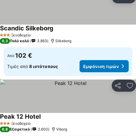
Κοινοποί
Πρ
Scandic Silkeborg
Εμφάνιση τιμών
Ξενοδοχείο
3 Αστέρια
8,3
Πολύ καλό
3.863
Silkeborg
102 €
Από
Τιμές από
8 ιστότοπους
Εμφάνιση τιμών
Κοινοποί
Πρ
Peak 12 Hotel
Εμφάνιση τιμών
Ξενοδοχείο
3 Αστέρια
8,8
Εξαιρετικό
2.600
Viborg