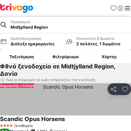
Αγαπημέν
Σύνδε
Με
Προορισμός
Midtjylland Region
Άφιξη/Αναχώρηση
Επισκέπτες & δωμάτια
Διάλεξε ημερομηνίες
2 πελάτες, 1 δωμάτιο
Ταξινόμηση
Φιλτράρισμα
Χάρτης
Φθνά ξενοδοχεία σε Midtjylland Region,
Δανία
Πώς οι πληρωμές σε εμάς επηρεάζουν την κατάταξη
Δημοφιλής επιλογή
Κοινοποί
Πρ
Scandic Opus Horsens
Εμφάνιση τιμών
Ξενοδοχείο
4 Αστέρια