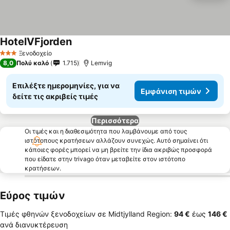
HotelVFjorden
Εμφάνιση τιμών
Ξενοδοχείο
3 Αστέρια
8,0
Πολύ καλό
1.715
Lemvig
Επιλέξτε ημερομηνίες, για να
Εμφάνιση τιμών
δείτε τις ακριβείς τιμές
Περισσότερα
Οι τιμές και η διαθεσιμότητα που λαμβάνουμε από τους
ιστότοπους κρατήσεων αλλάζουν συνεχώς. Αυτό σημαίνει ότι
κάποιες φορές μπορεί να μη βρείτε την ίδια ακριβώς προσφορά
που είδατε στην trivago όταν μεταβείτε στον ιστότοπο
κρατήσεων.
Εύρος τιμών
Τιμές φθηνών ξενοδοχείων σε Midtjylland Region:
‎94 €
έως
‎146 €
ανά διανυκτέρευση