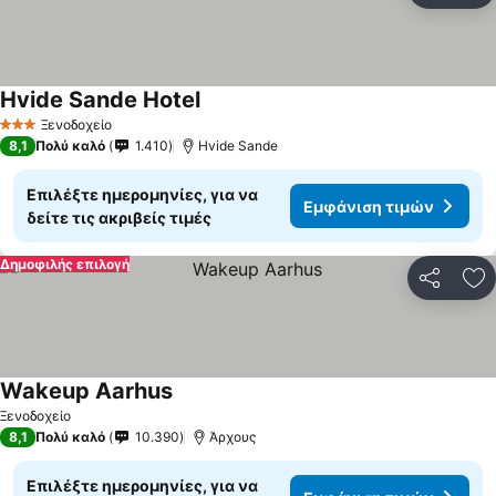
Hvide Sande Hotel
Εμφάνιση τιμών
Ξενοδοχείο
3 Αστέρια
8,1
Πολύ καλό
1.410
Hvide Sande
Επιλέξτε ημερομηνίες, για να
Εμφάνιση τιμών
δείτε τις ακριβείς τιμές
Δημοφιλής επιλογή
Κοινοποί
Πρ
Wakeup Aarhus
Εμφάνιση τιμών
Ξενοδοχείο
8,1
Πολύ καλό
10.390
Άρχους
Επιλέξτε ημερομηνίες, για να