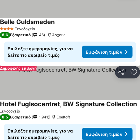
Belle Guldsmeden
Εμφάνιση τιμών
Ξενοδοχείο
4 Αστέρια
8,6
Εξαιρετικό
46
Άρχους
Επιλέξτε ημερομηνίες, για να
Εμφάνιση τιμών
δείτε τις ακριβείς τιμές
Δημοφιλής επιλογή
Κοινοποί
Πρ
Hotel Fuglsocentret, BW Signature Collection
Ε
Ξενοδοχείο
8,5
Εξαιρετικό
1.941
Ebeltoft
Επιλέξτε ημερομηνίες, για να
Εμφάνιση τιμών
δείτε τις ακριβείς τιμές