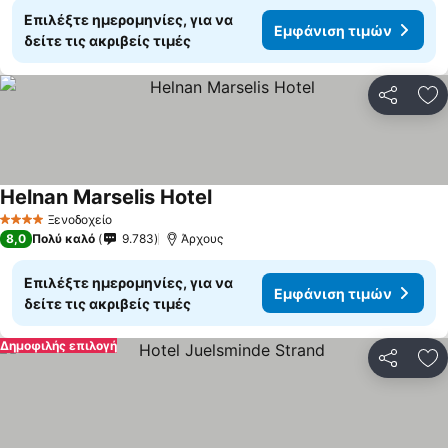
Επιλέξτε ημερομηνίες, για να
Εμφάνιση τιμών
δείτε τις ακριβείς τιμές
Κοινοποί
Πρ
Helnan Marselis Hotel
Εμφάνιση τιμών
Ξενοδοχείο
4 Αστέρια
8,0
Πολύ καλό
9.783
Άρχους
Επιλέξτε ημερομηνίες, για να
Εμφάνιση τιμών
δείτε τις ακριβείς τιμές
Δημοφιλής επιλογή
Κοινοποί
Πρ