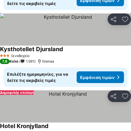
Εμφάνιση τιμών
δείτε τις ακριβείς τιμές
Κοινοποί
Πρ
Kysthotellet Djursland
Εμφάνιση τιμών
Ξενοδοχείο
3 Αστέρια
7,8
Καλό
1.561
Grenaa
Επιλέξτε ημερομηνίες, για να
Εμφάνιση τιμών
δείτε τις ακριβείς τιμές
Δημοφιλής επιλογή
Κοινοποί
Πρ
Hotel Kronjylland
Εμφάνιση τιμών