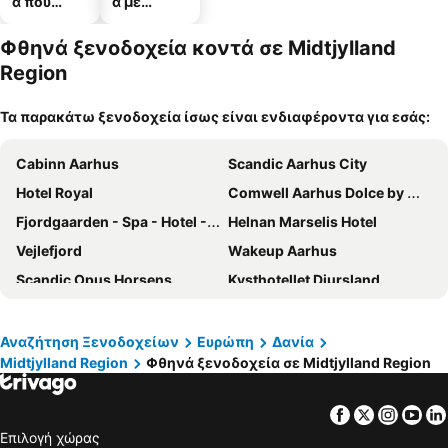
α που
α με
δέχονται
πάρκινγκ
κατοικίδι
Φθηνά ξενοδοχεία κοντά σε Midtjylland
α
Region
Τα παρακάτω ξενοδοχεία ίσως είναι ενδιαφέροντα για εσάς:
Cabinn Aarhus
Scandic Aarhus City
Hotel Royal
Comwell Aarhus Dolce by Wyndham
Fjordgaarden - Spa - Hotel - Konference
Helnan Marselis Hotel
Vejlefjord
Wakeup Aarhus
Scandic Opus Horsens
Kysthotellet Djursland
Hotel Atlantic
Radisson Blu Scandinavia Hotel, Aarhus
SOFS Boutique Hotel
Scandic The Mayor
Αναζήτηση Ξενοδοχείων
Ευρώπη
Δανία
Midtjylland Region
Φθηνά ξενοδοχεία σε Midtjylland Region
Four Points Flex by Sheraton Aarhus Viby
Ritz Aarhus City
Herning City Hotel
Radisson RED Aarhus
Facebook
Twitter
Insta
Yo
Four Points Flex by Sheraton Aarhus Viby
Επιλογή χώρας