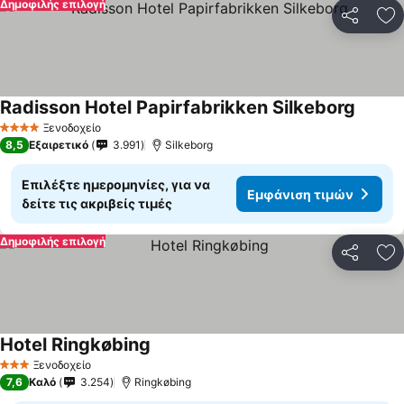
Δημοφιλής επιλογή
Κοινοποί
Πρ
Radisson Hotel Papirfabrikken Silkeborg
Εμφάνι
Ξενοδοχείο
4 Αστέρια
8,5
Εξαιρετικό
3.991
Silkeborg
Επιλέξτε ημερομηνίες, για να
Εμφάνιση τιμών
δείτε τις ακριβείς τιμές
Δημοφιλής επιλογή
Κοινοποί
Πρ
Hotel Ringkøbing
Εμφάνιση τιμών
Ξενοδοχείο
3 Αστέρια
7,6
Καλό
3.254
Ringkøbing