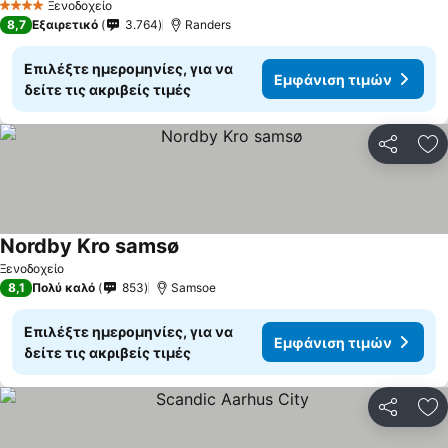
Ξενοδοχείο
4 Αστέρια
8,7
Εξαιρετικό
3.764
Randers
Επιλέξτε ημερομηνίες, για να
Εμφάνιση τιμών
δείτε τις ακριβείς τιμές
Κοινοποί
Πρ
Nordby Kro samsø
Εμφάνιση τιμών
Ξενοδοχείο
8,1
Πολύ καλό
853
Samsoe
Επιλέξτε ημερομηνίες, για να
Εμφάνιση τιμών
δείτε τις ακριβείς τιμές
Κοινοποί
Πρ