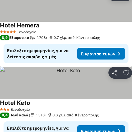
Hotel Hemera
Εμφάνιση τιμών
Ξενοδοχείο
5 Αστέρια
8,9
Εξαιρετικό
1.708
0.7 χλμ. από: Κέντρο πόλης
Επιλέξτε ημερομηνίες, για να
Εμφάνιση τιμών
δείτε τις ακριβείς τιμές
Κοινοποί
Πρ
Hotel Keto
Εμφάνιση τιμών
Ξενοδοχείο
3 Αστέρια
8,4
Πολύ καλό
1.316
0.6 χλμ. από: Κέντρο πόλης
Επιλέξτε ημερομηνίες, για να
Εμφάνιση τιμών