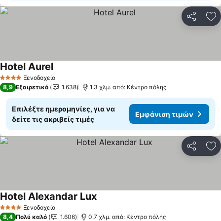
Κοινοποί
Πρ
Hotel Aurel
Εμφάνιση τιμών
Ξενοδοχείο
4 Αστέρια
8,9
Εξαιρετικό
1.638
1.3 χλμ. από: Κέντρο πόλης
Επιλέξτε ημερομηνίες, για να
Εμφάνιση τιμών
δείτε τις ακριβείς τιμές
Κοινοποί
Πρ
Hotel Alexandar Lux
Εμφάνιση τιμών
Ξενοδοχείο
4 Αστέρια
8,4
Πολύ καλό
1.606
0.7 χλμ. από: Κέντρο πόλης