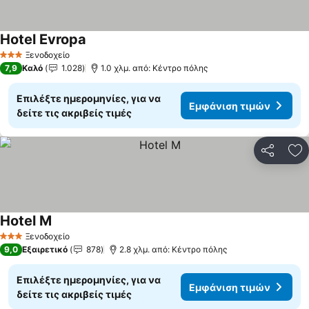
Hotel Evropa
Εμφάνιση τιμών
Ξενοδοχείο
3 Αστέρια
7,9
Καλό
1.028
1.0 χλμ. από: Κέντρο πόλης
Επιλέξτε ημερομηνίες, για να
Εμφάνιση τιμών
δείτε τις ακριβείς τιμές
Κοινοποί
Πρ
Hotel M
Εμφάνιση τιμών
Ξενοδοχείο
3 Αστέρια
9,0
Εξαιρετικό
878
2.8 χλμ. από: Κέντρο πόλης
Επιλέξτε ημερομηνίες, για να
Εμφάνιση τιμών
δείτε τις ακριβείς τιμές