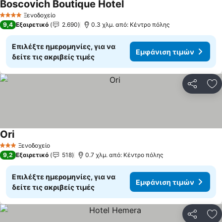
Boscovich Boutique Hotel
Εμφάνιση τιμών
Ξενοδοχείο
4 Αστέρια
9,4
Εξαιρετικό
2.690
0.3 χλμ. από: Κέντρο πόλης
Επιλέξτε ημερομηνίες, για να
Εμφάνιση τιμών
δείτε τις ακριβείς τιμές
Κοινοποί
Πρ
Ori
Εμφάνιση τιμών
Ξενοδοχείο
3 Αστέρια
9,2
Εξαιρετικό
518
0.7 χλμ. από: Κέντρο πόλης
Επιλέξτε ημερομηνίες, για να
Εμφάνιση τιμών
δείτε τις ακριβείς τιμές
Κοινοποί
Πρ