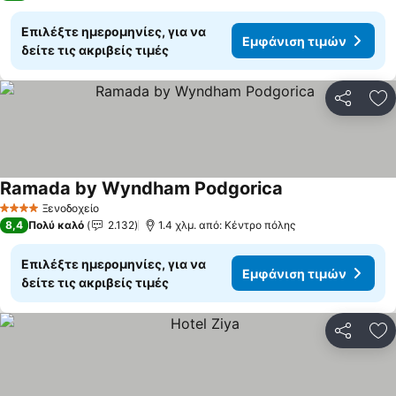
Επιλέξτε ημερομηνίες, για να
Εμφάνιση τιμών
δείτε τις ακριβείς τιμές
Κοινοποί
Πρ
Ramada by Wyndham Podgorica
Εμφάνιση τιμών
Ξενοδοχείο
4 Αστέρια
8,4
Πολύ καλό
2.132
1.4 χλμ. από: Κέντρο πόλης
Επιλέξτε ημερομηνίες, για να
Εμφάνιση τιμών
δείτε τις ακριβείς τιμές
Κοινοποί
Πρ