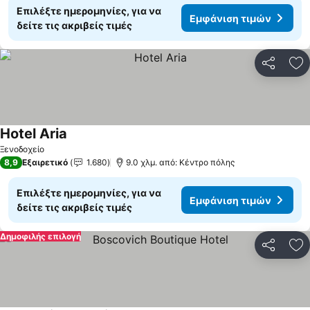
Επιλέξτε ημερομηνίες, για να
Εμφάνιση τιμών
δείτε τις ακριβείς τιμές
Κοινοποί
Πρ
Hotel Aria
Εμφάνιση τιμών
Ξενοδοχείο
8,9
Εξαιρετικό
1.680
9.0 χλμ. από: Κέντρο πόλης
Επιλέξτε ημερομηνίες, για να
Εμφάνιση τιμών
δείτε τις ακριβείς τιμές
Δημοφιλής επιλογή
Κοινοποί
Πρ