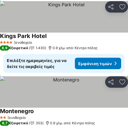
Κοινοποί
Πρ
Kings Park Hotel
Εμφάνιση τιμών
Ξενοδοχείο
4 Αστέρια
8,9
Εξαιρετικό
1.430
0.9 χλμ. από: Κέντρο πόλης
Επιλέξτε ημερομηνίες, για να
Εμφάνιση τιμών
δείτε τις ακριβείς τιμές
Κοινοποί
Πρ
Montenegro
Εμφάνιση τιμών
Ξενοδοχείο
2 Αστέρια
8,7
Εξαιρετικό
353
0.9 χλμ. από: Κέντρο πόλης