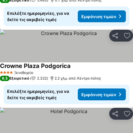
9,1
Εξαιρετικό
5.463
0.7 χλμ. από: Κέντρο πόλης
Επιλέξτε ημερομηνίες, για να
Εμφάνιση τιμών
δείτε τις ακριβείς τιμές
Κοινοποί
Πρ
Crowne Plaza Podgorica
Εμφάνιση τιμών
Ξενοδοχείο
4 Αστέρια
9,5
Εξαιρετικό
2.322
2.2 χλμ. από: Κέντρο πόλης
Επιλέξτε ημερομηνίες, για να
Εμφάνιση τιμών
δείτε τις ακριβείς τιμές
Κοινοποί
Πρ