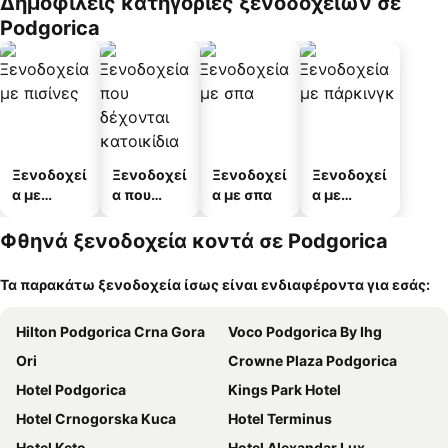
Δημοφιλείς κατηγορίες ξενοδοχείων σε
Podgorica
Ξενοδοχεί
Ξενοδοχεί
Ξενοδοχεί
Ξενοδοχεί
α με
α που
α με σπα
α με
πισίνες
δέχονται
πάρκινγκ
κατοικίδι
Φθηνά ξενοδοχεία κοντά σε Podgorica
α
Τα παρακάτω ξενοδοχεία ίσως είναι ενδιαφέροντα για εσάς:
Hilton Podgorica Crna Gora
Voco Podgorica By Ihg
Ori
Crowne Plaza Podgorica
Hotel Podgorica
Kings Park Hotel
Hotel Crnogorska Kuca
Hotel Terminus
Hotel Keto
Hotel Alexandar Lux