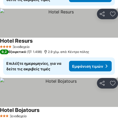
Κοινοποί
Πρ
Hotel Resurs
Εμφάνιση τιμών
Ξενοδοχείο
4 Αστέρια
9,2
Εξαιρετικό
1.498
2.9 χλμ. από: Κέντρο πόλης
Επιλέξτε ημερομηνίες, για να
Εμφάνιση τιμών
δείτε τις ακριβείς τιμές
Κοινοποί
Πρ
Hotel Bojatours
Εμφάνιση τιμών
Ξενοδοχείο
3 Αστέρια