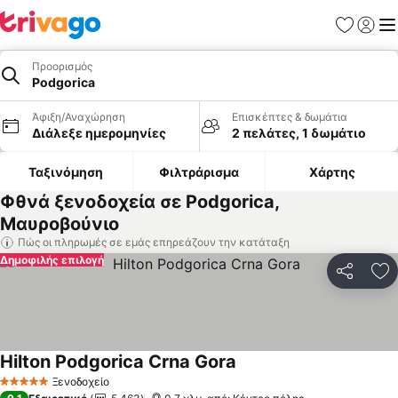
Αγαπημέν
Σύνδε
Με
Προορισμός
Podgorica
Άφιξη/Αναχώρηση
Επισκέπτες & δωμάτια
Διάλεξε ημερομηνίες
2 πελάτες, 1 δωμάτιο
Ταξινόμηση
Φιλτράρισμα
Χάρτης
Φθνά ξενοδοχεία σε Podgorica,
Μαυροβούνιο
Πώς οι πληρωμές σε εμάς επηρεάζουν την κατάταξη
Δημοφιλής επιλογή
Κοινοποί
Πρ
Hilton Podgorica Crna Gora
Εμφάνιση τιμών
Ξενοδοχείο
5 Αστέρια