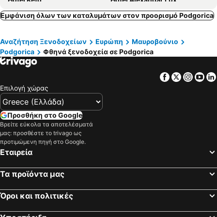
Hotel Lazaro
Signum Hotel
Εμφάνιση όλων των καταλυμάτων στον προορισμό Podgorica
Hotel Fobra
Perla Residence Hotel & SPA
Αναζήτηση Ξενοδοχείων
Ευρώπη
Μαυροβούνιο
Hotel Evropa
Hotel Aurel
Podgorica
Φθηνά ξενοδοχεία σε Podgorica
Hotel Kerber
Ideall Garni
Top-Top
Kokaj3B
Facebook
Twitter
Insta
Yo
Επιλογή χώρας
Προσθήκη στο Google
Βρείτε εύκολα τα αποτελέσματά
μας: προσθέστε το trivago ως
προτιμώμενη πηγή στο Google.
Εταιρεία
Τα προϊόντα μας
Όροι και πολιτικές