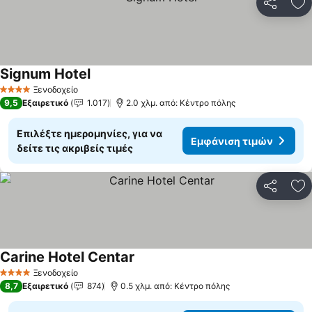
Κοινοποί
Πρ
Signum Hotel
Εμφάνιση τιμών
Ξενοδοχείο
4 Αστέρια
9,5
Εξαιρετικό
1.017
2.0 χλμ. από: Κέντρο πόλης
Επιλέξτε ημερομηνίες, για να
Εμφάνιση τιμών
δείτε τις ακριβείς τιμές
Κοινοποί
Πρ
Carine Hotel Centar
Εμφάνιση τιμών
Ξενοδοχείο
4 Αστέρια
8,7
Εξαιρετικό
874
0.5 χλμ. από: Κέντρο πόλης