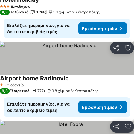
Εμφάνιση τιμών
Ξενοδοχείο
3 Αστέρια
8,3
Πολύ καλό
1.268
1.3 χλμ. από: Κέντρο πόλης
Επιλέξτε ημερομηνίες, για να
Εμφάνιση τιμών
δείτε τις ακριβείς τιμές
Κοινοποί
Πρ
Airport home Radinovic
Εμφάνιση τιμών
Ξενοδοχείο
1 Αστέρια
9,3
Εξαιρετικό
777
9.8 χλμ. από: Κέντρο πόλης
Επιλέξτε ημερομηνίες, για να
Εμφάνιση τιμών
δείτε τις ακριβείς τιμές
Κοινοποί
Πρ