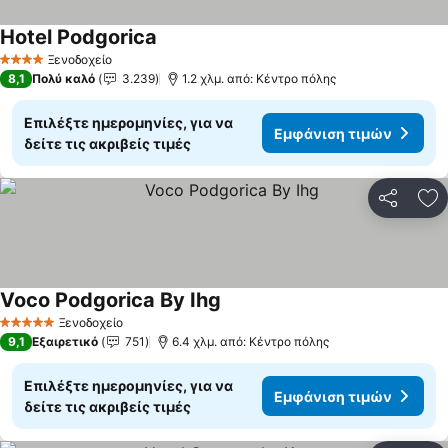
Hotel Podgorica
Εμφάνιση τιμών
Ξενοδοχείο
4 Αστέρια
8,1
Πολύ καλό
3.239
1.2 χλμ. από: Κέντρο πόλης
Επιλέξτε ημερομηνίες, για να
Εμφάνιση τιμών
δείτε τις ακριβείς τιμές
Κοινοποί
Πρ
Voco Podgorica By Ihg
Εμφάνιση τιμών
Ξενοδοχείο
5 Αστέρια
9,1
Εξαιρετικό
751
6.4 χλμ. από: Κέντρο πόλης
Επιλέξτε ημερομηνίες, για να
Εμφάνιση τιμών
δείτε τις ακριβείς τιμές