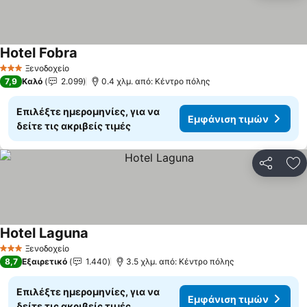
Hotel Fobra
Εμφάνιση τιμών
Ξενοδοχείο
3 Αστέρια
7,9
Καλό
2.099
0.4 χλμ. από: Κέντρο πόλης
Επιλέξτε ημερομηνίες, για να
Εμφάνιση τιμών
δείτε τις ακριβείς τιμές
Κοινοποί
Πρ
Hotel Laguna
Εμφάνιση τιμών
Ξενοδοχείο
3 Αστέρια
8,7
Εξαιρετικό
1.440
3.5 χλμ. από: Κέντρο πόλης
Επιλέξτε ημερομηνίες, για να
Εμφάνιση τιμών
δείτε τις ακριβείς τιμές