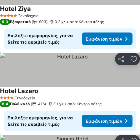
Hotel Ziya
Εμφάνιση τιμών
Ξενοδοχείο
5 Αστέρια
9,3
Εξαιρετικό
903
0.2 χλμ. από: Κέντρο πόλης
Επιλέξτε ημερομηνίες, για να
Εμφάνιση τιμών
δείτε τις ακριβείς τιμές
Κοινοποί
Πρ
Hotel Lazaro
Εμφάνιση τιμών
Ξενοδοχείο
4 Αστέρια
8,4
Πολύ καλό
416
3.1 χλμ. από: Κέντρο πόλης
Επιλέξτε ημερομηνίες, για να
Εμφάνιση τιμών
δείτε τις ακριβείς τιμές