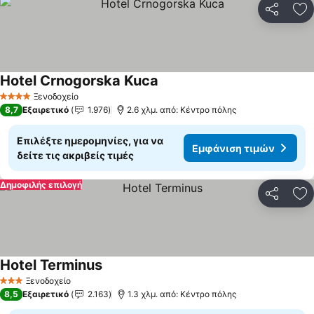
Κοινοποί
Πρ
Hotel Crnogorska Kuca
Εμφάνιση τιμών
Ξενοδοχείο
4 Αστέρια
8,7
Εξαιρετικό
1.976
2.6 χλμ. από: Κέντρο πόλης
Επιλέξτε ημερομηνίες, για να
Εμφάνιση τιμών
δείτε τις ακριβείς τιμές
Δημοφιλής επιλογή
Κοινοποί
Πρ
Hotel Terminus
Εμφάνιση τιμών
Ξενοδοχείο
3 Αστέρια
8,5
Εξαιρετικό
2.163
1.3 χλμ. από: Κέντρο πόλης