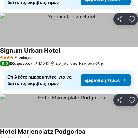
δείτε τις ακριβείς τιμές
Κοινοποί
Πρ
Signum Urban Hotel
Εμφάνιση τιμών
Ξενοδοχείο
4 Αστέρια
9,5
Εξαιρετικό
1.164
2.0 χλμ. από: Κέντρο πόλης
Επιλέξτε ημερομηνίες, για να
Εμφάνιση τιμών
δείτε τις ακριβείς τιμές
Κοινοποί
Πρ
Hotel Marienplatz Podgorica
Εμφάνιση τιμών