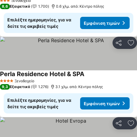
Ξενοδοχείο
3 Αστέρια
8,6
Εξαιρετικό
1.700
0.6 χλμ. από: Κέντρο πόλης
Επιλέξτε ημερομηνίες, για να
Εμφάνιση τιμών
δείτε τις ακριβείς τιμές
Κοινοποί
Πρ
Perla Residence Hotel & SPA
Εμφάνιση τιμών
Ξενοδοχείο
4 Αστέρια
9,3
Εξαιρετικό
1.276
3.1 χλμ. από: Κέντρο πόλης
Επιλέξτε ημερομηνίες, για να
Εμφάνιση τιμών
δείτε τις ακριβείς τιμές
Κοινοποί
Πρ