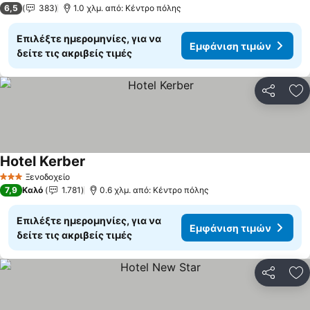
6,5
383
1.0 χλμ. από: Κέντρο πόλης
Επιλέξτε ημερομηνίες, για να
Εμφάνιση τιμών
δείτε τις ακριβείς τιμές
Κοινοποί
Πρ
Hotel Kerber
Εμφάνιση τιμών
Ξενοδοχείο
3 Αστέρια
7,9
Καλό
1.781
0.6 χλμ. από: Κέντρο πόλης
Επιλέξτε ημερομηνίες, για να
Εμφάνιση τιμών
δείτε τις ακριβείς τιμές
Κοινοποί
Πρ