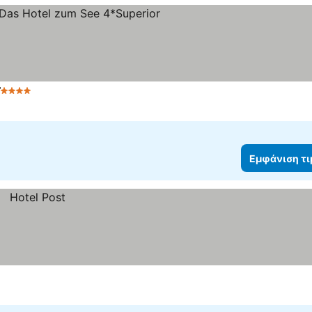
r
4 Αστέρια
Εμφάνιση τ