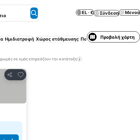
EL · €
Μενού
Σύνδεση
τιο
Προβολή χάρτη
να
Ημιδιατροφή
Χώρος στάθμευσης
Παραλία
Δέχεται κατοικίδ
ηρωμές σε εμάς επηρεάζουν την κατάταξη
Προσθήκη στα αγαπημένα
Κοινοποίηση