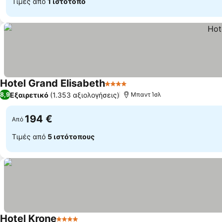
Τιμές από
1 ιστότοπο
Hotel Grand Elisabeth
4 Αστέρια
Εξαιρετικό
(1.353 αξιολογήσεις)
8,9
Μπαντ Ίσλ
194 €
Από
Τιμές από
5 ιστότοπους
Hotel Krone