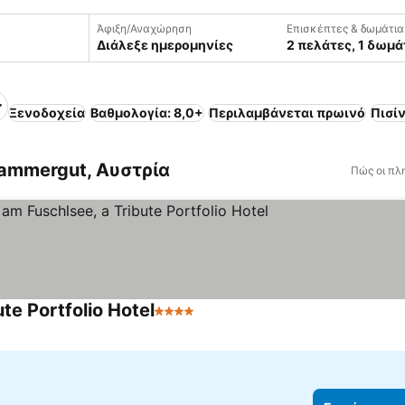
Άφιξη/Αναχώρηση
Επισκέπτες & δωμάτια
Διάλεξε ημερομηνίες
2 πελάτες, 1 δωμά
Ξενοδοχεία
Βαθμολογία: 8,0+
Περιλαμβάνεται πρωινό
Πισί
ammergut, Αυστρία
Πώς οι πλ
te Portfolio Hotel
4 Αστέρια