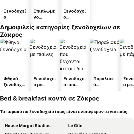
Ξενοδοχεί
Επιπλωμέ
Ξενοδοχεί
ο
νο
ο
διαμέρισμ
διαμερισμ
Δημοφιλείς κατηγορίες ξενοδοχείων σε
α
άτων
Ζάκρος
Φθηνά
Ξενοδοχεί
Ξενοδοχεί
Παραλιακ
Ξενο
ξενοδοχεί
α με
α που
ά
α με
α
πισίνες
δέχονται
ξενοδοχεί
πάρκ
κατοικίδι
α
Bed & breakfast κοντά σε Ζάκρος
α
Τα παρακάτω ξενοδοχεία ίσως είναι ενδιαφέροντα για εσάς:
House Margot Studios
Le Gîte