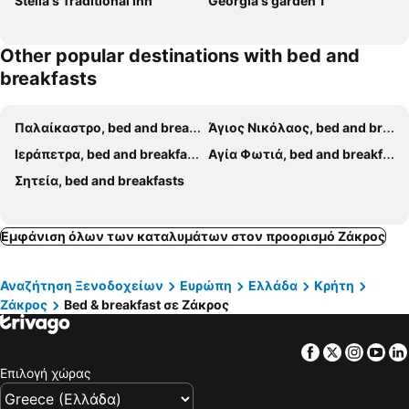
Stella's Traditional Inn
Georgia's garden 1
Other popular destinations with bed and
breakfasts
Παλαίκαστρο, bed and breakfasts
Άγιος Νικόλαος, bed and breakfasts
Ιεράπετρα, bed and breakfasts
Αγία Φωτιά, bed and breakfasts
Σητεία, bed and breakfasts
Εμφάνιση όλων των καταλυμάτων στον προορισμό Ζάκρος
Αναζήτηση Ξενοδοχείων
Ευρώπη
Ελλάδα
Κρήτη
Ζάκρος
Bed & breakfast σε Ζάκρος
Facebook
Twitter
Insta
Yo
Επιλογή χώρας