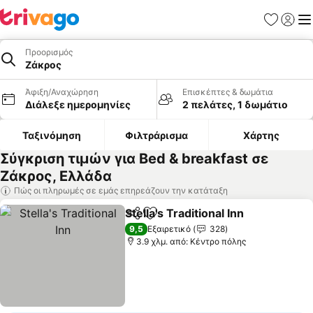
Αγαπημέν
Σύνδε
Με
Προορισμός
Ζάκρος
Άφιξη/Αναχώρηση
Επισκέπτες & δωμάτια
Διάλεξε ημερομηνίες
2 πελάτες, 1 δωμάτιο
Ταξινόμηση
Φιλτράρισμα
Χάρτης
Σύγκριση τιμών για Bed & breakfast σε
Ζάκρος, Ελλάδα
Πώς οι πληρωμές σε εμάς επηρεάζουν την κατάταξη
Stella's Traditional Inn
Κοινοποίηση
Προσθήκη στα αγαπημένα
9,5
Εξαιρετικό
328
3.9 χλμ. από: Κέντρο πόλης