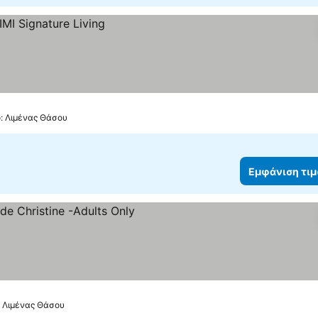
ό: Λιμένας Θάσου
Εμφάνιση τι
: Λιμένας Θάσου