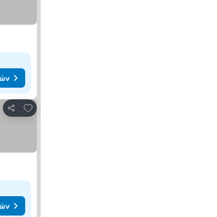
μών
Προσθήκη στα αγαπημένα
Κοινοποίηση
μών