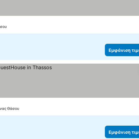
άσου
Εμφάνιση τι
μένας Θάσου
Εμφάνιση τι