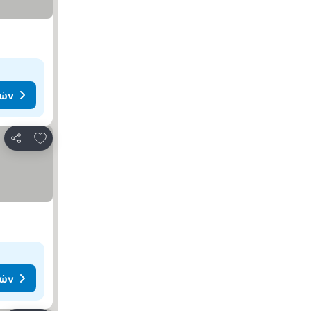
μών
Προσθήκη στα αγαπημένα
Κοινοποίηση
μών