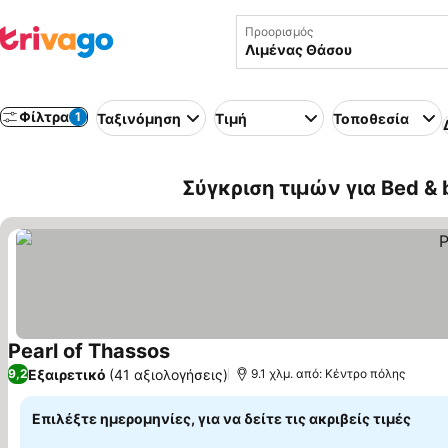
Προορισμός
Φίλτρα
1
Ταξινόμηση
Τιμή
Τοποθεσία
Σύγκριση τιμών για Bed &
Pearl of Thassos
Εξαιρετικό
(41 αξιολογήσεις)
9,2
9.1 χλμ. από: Κέντρο πόλης
Επιλέξτε ημερομηνίες, για να δείτε τις ακριβείς τιμές