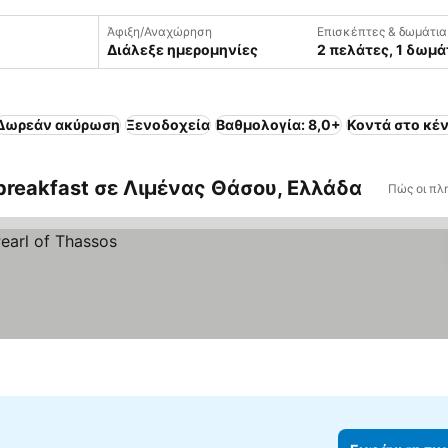
Άφιξη/Αναχώρηση
Επισκέπτες & δωμάτια
Διάλεξε ημερομηνίες
2 πελάτες, 1 δωμά
Δωρεάν ακύρωση
Ξενοδοχεία
Βαθμολογία: 8,0+
Κοντά στο κέ
 breakfast σε Λιμένας Θάσου, Ελλάδα
Πώς οι πλ