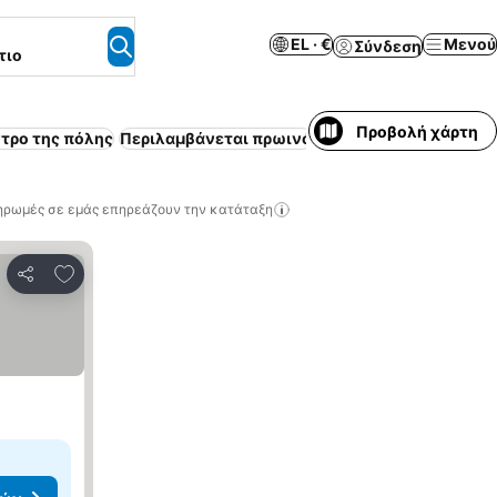
EL · €
Μενού
Σύνδεση
τιο
Προβολή χάρτη
ντρο της πόλης
Περιλαμβάνεται πρωινό
Χώρος στάθμευσης
Πι
ηρωμές σε εμάς επηρεάζουν την κατάταξη
Προσθήκη στα αγαπημένα
Κοινοποίηση