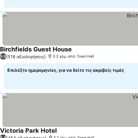
Birchfields Guest House
(518 αξιολογήσεις)
5,0
3.3 χλμ. από: Town Hall
Επιλέξτε ημερομηνίες, για να δείτε τις ακριβείς τιμές
Victoria Park Hotel
(454 αξιολογήσεις)
5,4
3.2 χλμ. από: Town Hall