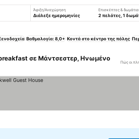
Άφιξη/Αναχώρηση
Επισκέπτες & δωμάτια
Διάλεξε ημερομηνίες
2 πελάτες, 1 δωμά
Ξενοδοχεία
Βαθμολογία: 8,0+
Κοντά στο κέντρο της πόλης
Πε
 breakfast σε Μάντσεστερ, Ηνωμένο
Πώς οι πλ