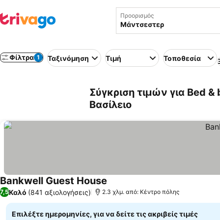
Προορισμός
Φίλτρα
1
Ταξινόμηση
Τιμή
Τοποθεσία
Σύγκριση τιμών για Bed &
Βασίλειο
Bankwell Guest House
Καλό
(841 αξιολογήσεις)
7,5
2.3 χλμ. από: Κέντρο πόλης
Επιλέξτε ημερομηνίες, για να δείτε τις ακριβείς τιμές