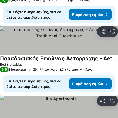
9,1
Εξαιρετικό
334
Πέραμα, 14.0 χλμ. από: Μπιζάνι
Επιλέξτε ημερομηνίες, για να
Εμφάνιση τιμών
δείτε τις ακριβείς τιμές
Κοινοποί
Πρ
Παραδοσιακός Ξενώνας Αετορράχης - Aetorrachi's Traditional Guesthouse
Bed & breakfast
9,6
Εξαιρετικό
29
Ιωάννινα, 8.3 χλμ. από: Μπιζάνι
Επιλέξτε ημερομηνίες, για να
Εμφάνιση τιμών
δείτε τις ακριβείς τιμές
Κοινοποί
Πρ