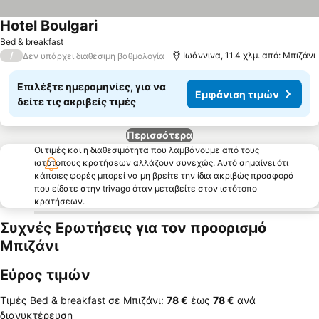
Hotel Boulgari
Bed & breakfast
/
Ιωάννινα, 11.4 χλμ. από: Μπιζάνι
Δεν υπάρχει διαθέσιμη βαθμολογία
Επιλέξτε ημερομηνίες, για να
Εμφάνιση τιμών
δείτε τις ακριβείς τιμές
Περισσότερα
Οι τιμές και η διαθεσιμότητα που λαμβάνουμε από τους
ιστότοπους κρατήσεων αλλάζουν συνεχώς. Αυτό σημαίνει ότι
κάποιες φορές μπορεί να μη βρείτε την ίδια ακριβώς προσφορά
που είδατε στην trivago όταν μεταβείτε στον ιστότοπο
κρατήσεων.
Συχνές Ερωτήσεις για τον προορισμό
Μπιζάνι
Εύρος τιμών
Τιμές Bed & breakfast σε Μπιζάνι:
‎78 €
έως
‎78 €
ανά
διανυκτέρευση