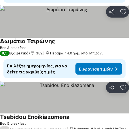
Κοινοποί
Πρ
Δωμάτια Τσιρώνης
Bed & breakfast
8,5
Εξαιρετικό
389
Πέραμα, 14.0 χλμ. από: Μπιζάνι
Επιλέξτε ημερομηνίες, για να
Εμφάνιση τιμών
δείτε τις ακριβείς τιμές
Κοινοποί
Πρ
Tsabidou Enoikiazomena
Bed & breakfast
/
Ιωάννινα, 8.9 χλμ. από: Μπιζάνι