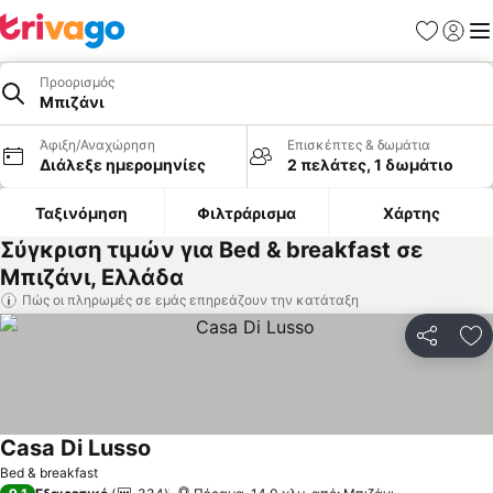
Αγαπημέν
Σύνδε
Με
Προορισμός
Μπιζάνι
Άφιξη/Αναχώρηση
Επισκέπτες & δωμάτια
Διάλεξε ημερομηνίες
2 πελάτες, 1 δωμάτιο
Ταξινόμηση
Φιλτράρισμα
Χάρτης
Σύγκριση τιμών για Bed & breakfast σε
Μπιζάνι, Ελλάδα
Πώς οι πληρωμές σε εμάς επηρεάζουν την κατάταξη
Κοινοποί
Πρ
Casa Di Lusso
Bed & breakfast