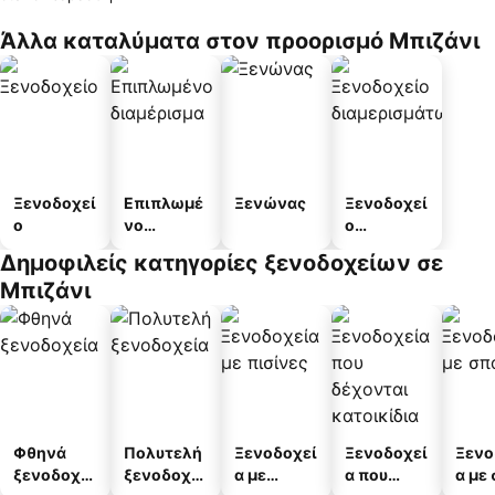
Άλλα καταλύματα στον προορισμό Μπιζάνι
Ξενοδοχεί
Επιπλωμέ
Ξενώνας
Ξενοδοχεί
ο
νο
ο
διαμέρισμ
διαμερισμ
Δημοφιλείς κατηγορίες ξενοδοχείων σε
α
άτων
Μπιζάνι
Φθηνά
Πολυτελή
Ξενοδοχεί
Ξενοδοχεί
Ξενο
ξενοδοχεί
ξενοδοχεί
α με
α που
α με