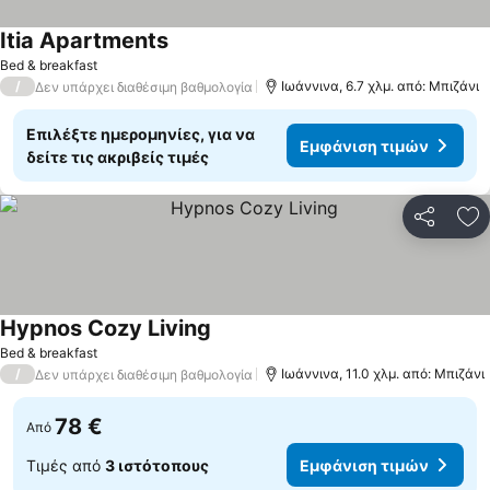
Itia Apartments
Bed & breakfast
/
Ιωάννινα, 6.7 χλμ. από: Μπιζάνι
Δεν υπάρχει διαθέσιμη βαθμολογία
Επιλέξτε ημερομηνίες, για να
Εμφάνιση τιμών
δείτε τις ακριβείς τιμές
Κοινοποί
Πρ
Hypnos Cozy Living
Bed & breakfast
/
Ιωάννινα, 11.0 χλμ. από: Μπιζάνι
Δεν υπάρχει διαθέσιμη βαθμολογία
78 €
Από
Τιμές από
3 ιστότοπους
Εμφάνιση τιμών