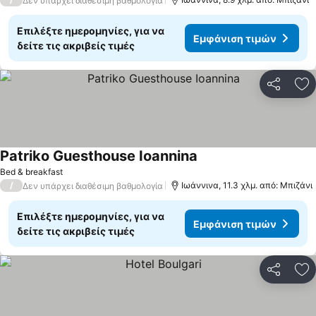
Δεν υπάρχει διαθέσιμη βαθμολογία
Επιλέξτε ημερομηνίες, για να
Εμφάνιση τιμών
δείτε τις ακριβείς τιμές
Κοινοποί
Πρ
Patriko Guesthouse Ioannina
Bed & breakfast
/
Ιωάννινα, 11.3 χλμ. από: Μπιζάνι
Δεν υπάρχει διαθέσιμη βαθμολογία
Επιλέξτε ημερομηνίες, για να
Εμφάνιση τιμών
δείτε τις ακριβείς τιμές
Κοινοποί
Πρ