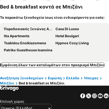
α
α
πισίνες
δέχονται
κατοικίδι
Bed & breakfast κοντά σε Μπιζάνι
α
Τα παρακάτω ξενοδοχεία ίσως είναι ενδιαφέροντα για εσάς:
Παραδοσιακός Ξενώνας Αετορράχης - Aetorrachi's Traditional Guesthouse
Casa Di Lusso
Itia Apartments
Hotel Boulgari
Tsabidou Enoikiazomena
Hypnos Cozy Living
Patriko Guesthouse Ioannina
Εμφάνιση όλων των καταλυμάτων στον προορισμό Μπιζάνι
Αναζήτηση Ξενοδοχείων
Ευρώπη
Ελλάδα
Ήπειρος
Μπιζάνι
Bed & breakfast σε Μπιζάνι
Facebook
Twitter
Insta
Yo
Επιλογή χώρας