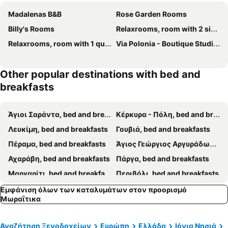
Madalenas B&B
Rose Garden Rooms
Billy's Rooms
Relaxrooms, room with 2 single beds
Relaxrooms, room with 1 queen size bed
Via Polonia - Boutique Studios Corfu
Other popular destinations with bed and
breakfasts
Άγιοι Σαράντα, bed and breakfasts
Κέρκυρα - Πόλη, bed and breakfasts
Λευκίμη, bed and breakfasts
Γουβιά, bed and breakfasts
Πέραμα, bed and breakfasts
Άγιος Γεώργιος Αργυράδων, bed and breakfasts
Αχαράβη, bed and breakfasts
Πάργα, bed and breakfasts
Μαργαρίτι, bed and breakfasts
Περιβόλι, bed and breakfasts
Σύβοτα, bed and breakfasts
Konispol, bed and breakfasts
Εμφάνιση όλων των καταλυμάτων στον προορισμό
Μωραΐτικα
Πλαταριά, bed and breakfasts
Ρόδα, bed and breakfasts
Άγιος Ιωάννης Περιστερών, bed and breakfasts
Mesopotam, bed and breakfasts
Αναζήτηση Ξενοδοχείων
Ευρώπη
Ελλάδα
Ιόνια Νησιά