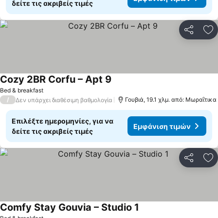
δείτε τις ακριβείς τιμές
Κοινοποί
Πρ
Cozy 2BR Corfu – Apt 9
Εμφάνιση τιμών
Bed & breakfast
/
Γουβιά, 19.1 χλμ. από: Μωραΐτικα
Δεν υπάρχει διαθέσιμη βαθμολογία
Επιλέξτε ημερομηνίες, για να
Εμφάνιση τιμών
δείτε τις ακριβείς τιμές
Κοινοποί
Πρ
Comfy Stay Gouvia – Studio 1
Εμφάνιση τιμών