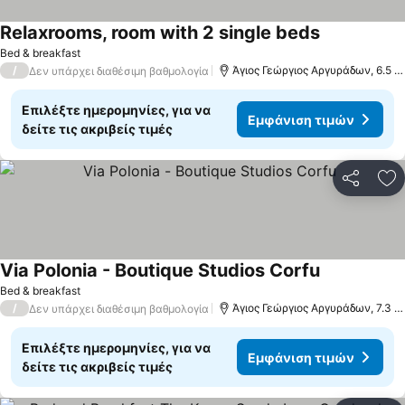
Relaxrooms, room with 2 single beds
Εμφάνιση τ
Bed & breakfast
/
Άγιος Γεώργιος Αργυράδων, 6.5 χ
Δεν υπάρχει διαθέσιμη βαθμολογία
Επιλέξτε ημερομηνίες, για να
Εμφάνιση τιμών
δείτε τις ακριβείς τιμές
Κοινοποί
Πρ
Via Polonia - Boutique Studios Corfu
Εμφάνιση τ
Bed & breakfast
/
Άγιος Γεώργιος Αργυράδων, 7.3 χ
Δεν υπάρχει διαθέσιμη βαθμολογία
Επιλέξτε ημερομηνίες, για να
Εμφάνιση τιμών
δείτε τις ακριβείς τιμές