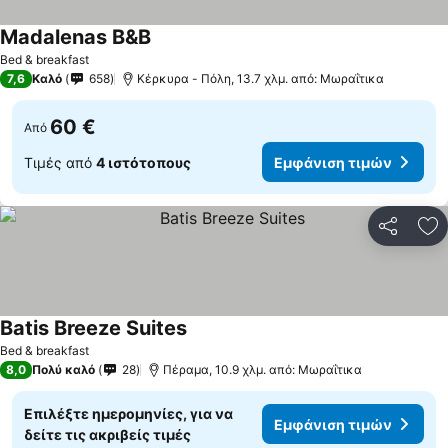
Madalenas B&B
Εμφάνιση τιμών
Bed & breakfast
7,6
Καλό
658
Κέρκυρα - Πόλη, 13.7 χλμ. από: Μωραΐτικα
60 €
Από
Τιμές από
4 ιστότοπους
Εμφάνιση τιμών
Κοινοποί
Πρ
Batis Breeze Suites
Εμφάνιση τιμών
Bed & breakfast
8,0
Πολύ καλό
28
Πέραμα, 10.9 χλμ. από: Μωραΐτικα
Επιλέξτε ημερομηνίες, για να
Εμφάνιση τιμών
δείτε τις ακριβείς τιμές