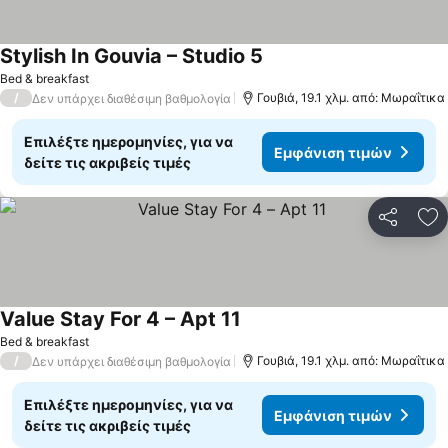
Stylish In Gouvia – Studio 5
Εμφάνιση τιμών
Bed & breakfast
/
Γουβιά, 19.1 χλμ. από: Μωραΐτικα
Δεν υπάρχει διαθέσιμη βαθμολογία
Επιλέξτε ημερομηνίες, για να
Εμφάνιση τιμών
δείτε τις ακριβείς τιμές
Κοινοποί
Πρ
Value Stay For 4 – Apt 11
Εμφάνιση τιμών
Bed & breakfast
/
Γουβιά, 19.1 χλμ. από: Μωραΐτικα
Δεν υπάρχει διαθέσιμη βαθμολογία
Επιλέξτε ημερομηνίες, για να
Εμφάνιση τιμών
δείτε τις ακριβείς τιμές