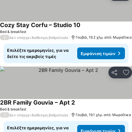
Cozy Stay Corfu – Studio 10
Εμφάνιση τιμών
Bed & breakfast
/
Γουβιά, 19.2 χλμ. από: Μωραΐτικα
Δεν υπάρχει διαθέσιμη βαθμολογία
Επιλέξτε ημερομηνίες, για να
Εμφάνιση τιμών
δείτε τις ακριβείς τιμές
Κοινοποί
Πρ
2BR Family Gouvia – Apt 2
Εμφάνιση τιμών
Bed & breakfast
/
Γουβιά, 19.1 χλμ. από: Μωραΐτικα
Δεν υπάρχει διαθέσιμη βαθμολογία
Επιλέξτε ημερομηνίες, για να
Εμφάνιση τιμών