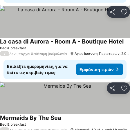
Κοινοποί
Πρ
La casa di Aurora - Room A - Boutique Hotel
Εμ
Bed & breakfast
/
Άγιος Ιωάννης Περιστερών, 2.0 
Δεν υπάρχει διαθέσιμη βαθμολογία
Επιλέξτε ημερομηνίες, για να
Εμφάνιση τιμών
δείτε τις ακριβείς τιμές
Κοινοποί
Πρ
Mermaids By The Sea
Εμφάνιση τιμών
Bed & breakfast
/
Μεσογγή, 1.9 χλμ. από: Μωραΐτικ