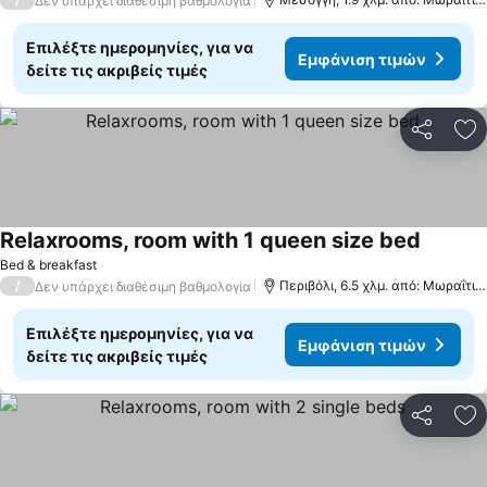
Δεν υπάρχει διαθέσιμη βαθμολογία
Επιλέξτε ημερομηνίες, για να
Εμφάνιση τιμών
δείτε τις ακριβείς τιμές
Κοινοποί
Πρ
Relaxrooms, room with 1 queen size bed
Εμφάνισ
Bed & breakfast
/
Περιβόλι, 6.5 χλμ. από: Μωραΐτικ
Δεν υπάρχει διαθέσιμη βαθμολογία
Επιλέξτε ημερομηνίες, για να
Εμφάνιση τιμών
δείτε τις ακριβείς τιμές
Κοινοποί
Πρ