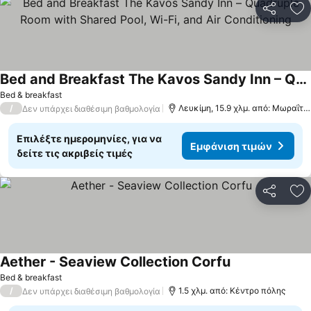
Κοινοποί
Πρ
Bed and Breakfast The Kavos Sandy Inn – Quadruple Room with Shared Pool, Wi-Fi, and Air Conditioning
Εμφάνιση τιμών
Bed & breakfast
/
Λευκίμη, 15.9 χλμ. από: Μωραΐτι
Δεν υπάρχει διαθέσιμη βαθμολογία
Επιλέξτε ημερομηνίες, για να
Εμφάνιση τιμών
δείτε τις ακριβείς τιμές
Κοινοποί
Πρ
Aether - Seaview Collection Corfu
Εμφάνιση τιμώ
Bed & breakfast
/
1.5 χλμ. από: Κέντρο πόλης
Δεν υπάρχει διαθέσιμη βαθμολογία