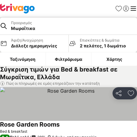
Αγαπημέν
Σύνδε
Με
Προορισμός
Μωραΐτικα
Άφιξη/Αναχώρηση
Επισκέπτες & δωμάτια
Διάλεξε ημερομηνίες
2 πελάτες, 1 δωμάτιο
Ταξινόμηση
Φιλτράρισμα
Χάρτης
Σύγκριση τιμών για Bed & breakfast σε
Μωραΐτικα, Ελλάδα
Πώς οι πληρωμές σε εμάς επηρεάζουν την κατάταξη
Κοινοποί
Πρ
Rose Garden Rooms
Εμφάνιση τιμών
Bed & breakfast