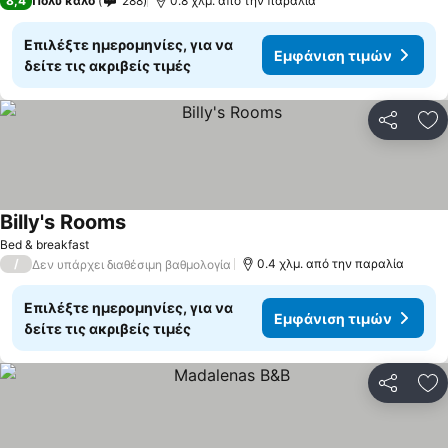
8,4
Πολύ καλό
288
0.8 χλμ. από την παραλία
Επιλέξτε ημερομηνίες, για να
Εμφάνιση τιμών
δείτε τις ακριβείς τιμές
Κοινοποί
Πρ
Billy's Rooms
Εμφάνιση τιμών
Bed & breakfast
/
0.4 χλμ. από την παραλία
Δεν υπάρχει διαθέσιμη βαθμολογία
Επιλέξτε ημερομηνίες, για να
Εμφάνιση τιμών
δείτε τις ακριβείς τιμές
Κοινοποί
Πρ