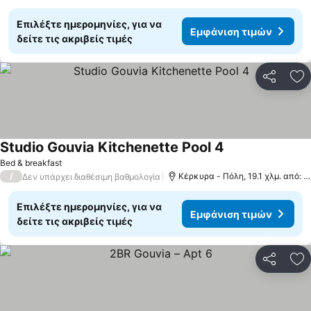
Επιλέξτε ημερομηνίες, για να
Εμφάνιση τιμών
δείτε τις ακριβείς τιμές
Κοινοποί
Πρ
Studio Gouvia Kitchenette Pool 4
Εμφάνιση τιμών
Bed & breakfast
/
Κέρκυρα - Πόλη, 19.1 χλμ. από: 
Δεν υπάρχει διαθέσιμη βαθμολογία
Επιλέξτε ημερομηνίες, για να
Εμφάνιση τιμών
δείτε τις ακριβείς τιμές
Κοινοποί
Πρ