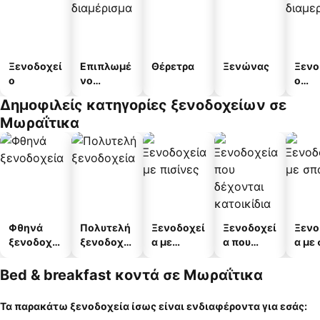
Ξενοδοχεί
Επιπλωμέ
Θέρετρα
Ξενώνας
Ξενο
ο
νο
ο
διαμέρισμ
διαμ
Δημοφιλείς κατηγορίες ξενοδοχείων σε
α
άτω
Μωραΐτικα
Φθηνά
Πολυτελή
Ξενοδοχεί
Ξενοδοχεί
Ξενο
ξενοδοχεί
ξενοδοχεί
α με
α που
α με
α
α
πισίνες
δέχονται
κατοικίδι
Bed & breakfast κοντά σε Μωραΐτικα
α
Τα παρακάτω ξενοδοχεία ίσως είναι ενδιαφέροντα για εσάς: