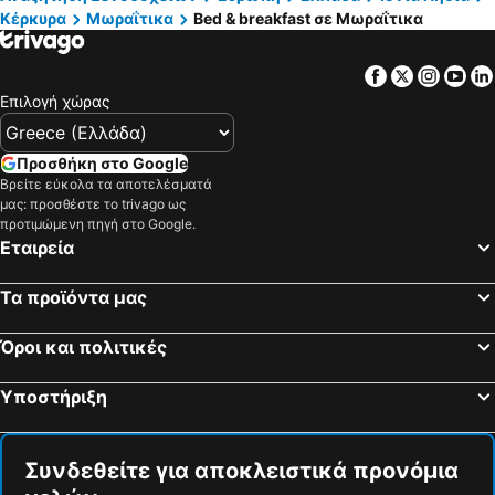
Κέρκυρα
Μωραΐτικα
Bed & breakfast σε Μωραΐτικα
Facebook
Twitter
Insta
Yo
Επιλογή χώρας
Προσθήκη στο Google
Βρείτε εύκολα τα αποτελέσματά
μας: προσθέστε το trivago ως
προτιμώμενη πηγή στο Google.
Εταιρεία
Τα προϊόντα μας
Όροι και πολιτικές
Υποστήριξη
Συνδεθείτε για αποκλειστικά προνόμια