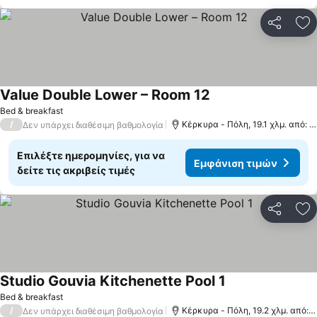
Κοινοποί
Πρ
Value Double Lower – Room 12
Εμφάνιση τιμών
Bed & breakfast
/
Κέρκυρα - Πόλη, 19.1 χλμ. από: 
Δεν υπάρχει διαθέσιμη βαθμολογία
Επιλέξτε ημερομηνίες, για να
Εμφάνιση τιμών
δείτε τις ακριβείς τιμές
Κοινοποί
Πρ
Studio Gouvia Kitchenette Pool 1
Εμφάνιση τιμών
Bed & breakfast
/
Κέρκυρα - Πόλη, 19.2 χλμ. από: 
Δεν υπάρχει διαθέσιμη βαθμολογία