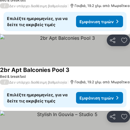
Bed & breakfast
/
Γουβιά, 19.2 χλμ. από: Μωραΐτικα
Δεν υπάρχει διαθέσιμη βαθμολογία
Επιλέξτε ημερομηνίες, για να
Εμφάνιση τιμών
δείτε τις ακριβείς τιμές
Κοινοποί
Πρ
2br Apt Balconies Pool 3
Εμφάνιση τιμών
Bed & breakfast
/
Γουβιά, 19.2 χλμ. από: Μωραΐτικα
Δεν υπάρχει διαθέσιμη βαθμολογία
Επιλέξτε ημερομηνίες, για να
Εμφάνιση τιμών
δείτε τις ακριβείς τιμές
Κοινοποί
Πρ