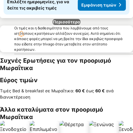
Επιλέξτε ημερομηνίες, για να
Εμφάνιση τιμών
δείτε τις ακριβείς τιμές
Περισσότερα
Οι τιμές και η διαθεσιμότητα που λαμβάνουμε από τους
ιστότοπους κρατήσεων αλλάζουν συνεχώς. Αυτό σημαίνει ότι
κάποιες φορές μπορεί να μη βρείτε την ίδια ακριβώς προσφορά
που είδατε στην trivago όταν μεταβείτε στον ιστότοπο
κρατήσεων.
Συχνές Ερωτήσεις για τον προορισμό
Μωραΐτικα
Εύρος τιμών
Τιμές Bed & breakfast σε Μωραΐτικα:
‎60 €
έως
‎60 €
ανά
διανυκτέρευση
Άλλα καταλύματα στον προορισμό
Μωραΐτικα