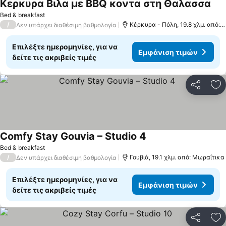
Κερκυρα Βιλα με BBQ κοντα στη Θαλασσα
Εμφ
Bed & breakfast
/
Κέρκυρα - Πόλη, 19.8 χλμ. από: 
Δεν υπάρχει διαθέσιμη βαθμολογία
Επιλέξτε ημερομηνίες, για να
Εμφάνιση τιμών
δείτε τις ακριβείς τιμές
Κοινοποί
Πρ
Comfy Stay Gouvia – Studio 4
Εμφάνιση τιμών
Bed & breakfast
/
Γουβιά, 19.1 χλμ. από: Μωραΐτικα
Δεν υπάρχει διαθέσιμη βαθμολογία
Επιλέξτε ημερομηνίες, για να
Εμφάνιση τιμών
δείτε τις ακριβείς τιμές
Κοινοποί
Πρ