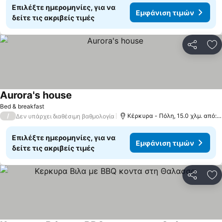
Επιλέξτε ημερομηνίες, για να
Εμφάνιση τιμών
δείτε τις ακριβείς τιμές
Κοινοποί
Πρ
Aurora's house
Εμφάνιση τιμών
Bed & breakfast
/
Κέρκυρα - Πόλη, 15.0 χλμ. από:
Δεν υπάρχει διαθέσιμη βαθμολογία
Επιλέξτε ημερομηνίες, για να
Εμφάνιση τιμών
δείτε τις ακριβείς τιμές
Κοινοποί
Πρ