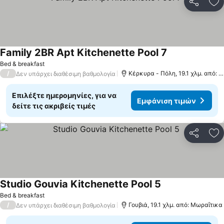
Κοινοποί
Πρ
Family 2BR Apt Kitchenette Pool 7
Εμφάνιση τιμώ
Bed & breakfast
/
Κέρκυρα - Πόλη, 19.1 χλμ. από: 
Δεν υπάρχει διαθέσιμη βαθμολογία
Επιλέξτε ημερομηνίες, για να
Εμφάνιση τιμών
δείτε τις ακριβείς τιμές
Κοινοποί
Πρ
Studio Gouvia Kitchenette Pool 5
Εμφάνιση τιμών
Bed & breakfast
/
Γουβιά, 19.1 χλμ. από: Μωραΐτικα
Δεν υπάρχει διαθέσιμη βαθμολογία