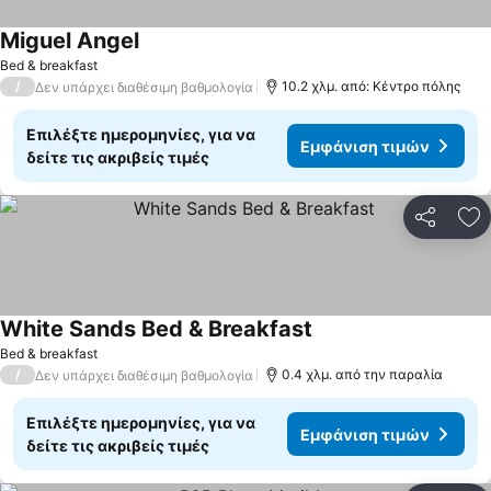
Miguel Angel
Bed & breakfast
/
10.2 χλμ. από: Κέντρο πόλης
Δεν υπάρχει διαθέσιμη βαθμολογία
Επιλέξτε ημερομηνίες, για να
Εμφάνιση τιμών
δείτε τις ακριβείς τιμές
Κοινοποί
Πρ
White Sands Bed & Breakfast
Bed & breakfast
/
0.4 χλμ. από την παραλία
Δεν υπάρχει διαθέσιμη βαθμολογία
Επιλέξτε ημερομηνίες, για να
Εμφάνιση τιμών
δείτε τις ακριβείς τιμές