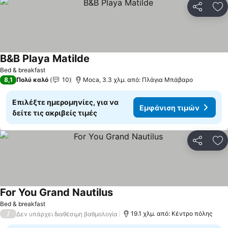
Κοινοποί
Πρ
B&B Playa Matilde
Bed & breakfast
8,1
Πολύ καλό
10
Moca, 3.3 χλμ. από: Πλάγια Μπάβαρο
Επιλέξτε ημερομηνίες, για να
Εμφάνιση τιμών
δείτε τις ακριβείς τιμές
Κοινοποί
Πρ
For You Grand Nautilus
Bed & breakfast
/
19.1 χλμ. από: Κέντρο πόλης
Δεν υπάρχει διαθέσιμη βαθμολογία