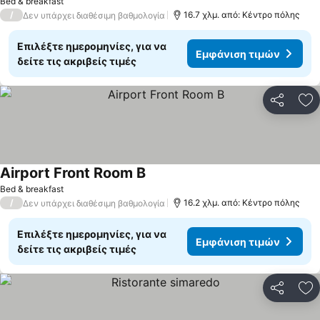
Bed & breakfast
/
16.7 χλμ. από: Κέντρο πόλης
Δεν υπάρχει διαθέσιμη βαθμολογία
Επιλέξτε ημερομηνίες, για να
Εμφάνιση τιμών
δείτε τις ακριβείς τιμές
Κοινοποί
Πρ
Airport Front Room B
Bed & breakfast
/
16.2 χλμ. από: Κέντρο πόλης
Δεν υπάρχει διαθέσιμη βαθμολογία
Επιλέξτε ημερομηνίες, για να
Εμφάνιση τιμών
δείτε τις ακριβείς τιμές
Κοινοποί
Πρ