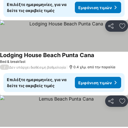
Επιλέξτε ημερομηνίες, για να
Εμφάνιση τιμών
δείτε τις ακριβείς τιμές
Κοινοποί
Πρ
Lodging House Beach Punta Cana
Bed & breakfast
/
0.4 χλμ. από την παραλία
Δεν υπάρχει διαθέσιμη βαθμολογία
Επιλέξτε ημερομηνίες, για να
Εμφάνιση τιμών
δείτε τις ακριβείς τιμές
Κοινοποί
Πρ