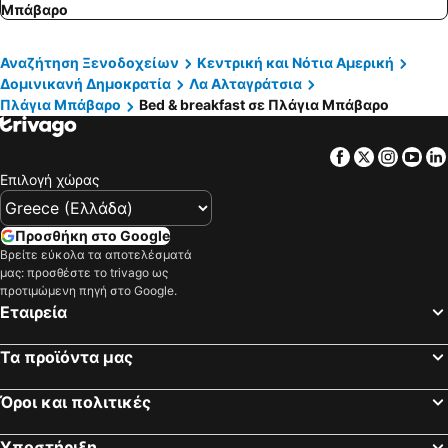
Μπάβαρο
Αναζήτηση Ξενοδοχείων
Κεντρική και Νότια Αμερική
Δομινικανή Δημοκρατία
Λα Αλταγράτσια
Πλάγια Μπάβαρο
Bed & breakfast σε Πλάγια Μπάβαρο
Facebook
Twitter
Insta
Yo
Επιλογή χώρας
Προσθήκη στο Google
Βρείτε εύκολα τα αποτελέσματά
μας: προσθέστε το trivago ως
προτιμώμενη πηγή στο Google.
Εταιρεία
Τα προϊόντα μας
Όροι και πολιτικές
Υποστήριξη