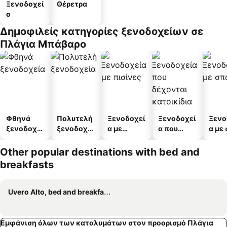
Ξενοδοχεί
Θέρετρα
ο
Δημοφιλείς κατηγορίες ξενοδοχείων σε
Πλάγια Μπάβαρο
Φθηνά
Πολυτελή
Ξενοδοχεί
Ξενοδοχεί
Ξενο
ξενοδοχεί
ξενοδοχεί
α με
α που
α με
α
α
πισίνες
δέχονται
κατοικίδι
Other popular destinations with bed and
α
breakfasts
Uvero Alto, bed and breakfasts
Εμφάνιση όλων των καταλυμάτων στον προορισμό Πλάγια