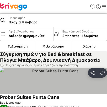
Αγαπημέν
Σύνδε
Με
Προορισμός
Πλάγια Μπάβαρο
Άφιξη/Αναχώρηση
Επισκέπτες & δωμάτια
Διάλεξε ημερομηνίες
2 πελάτες, 1 δωμάτιο
Ταξινόμηση
Φιλτράρισμα
Χάρτης
Σύγκριση τιμών για Bed & breakfast σε
Πλάγια Μπάβαρο, Δομινικανή Δημοκρατία
Πώς οι πληρωμές σε εμάς επηρεάζουν την κατάταξη
Κοινοποί
Πρ
Probar Suites Punta Cana
Bed & breakfast