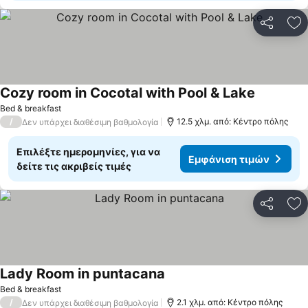
Κοινοποί
Πρ
Cozy room in Cocotal with Pool & Lake
Bed & breakfast
/
12.5 χλμ. από: Κέντρο πόλης
Δεν υπάρχει διαθέσιμη βαθμολογία
Επιλέξτε ημερομηνίες, για να
Εμφάνιση τιμών
δείτε τις ακριβείς τιμές
Κοινοποί
Πρ
Lady Room in puntacana
Bed & breakfast
/
2.1 χλμ. από: Κέντρο πόλης
Δεν υπάρχει διαθέσιμη βαθμολογία