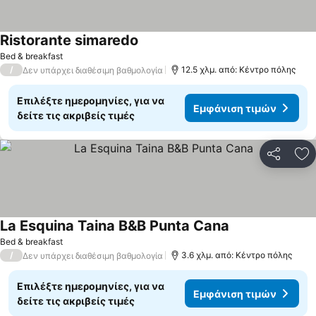
Ristorante simaredo
Bed & breakfast
/
12.5 χλμ. από: Κέντρο πόλης
Δεν υπάρχει διαθέσιμη βαθμολογία
Επιλέξτε ημερομηνίες, για να
Εμφάνιση τιμών
δείτε τις ακριβείς τιμές
Κοινοποί
Πρ
La Esquina Taina B&B Punta Cana
Bed & breakfast
/
3.6 χλμ. από: Κέντρο πόλης
Δεν υπάρχει διαθέσιμη βαθμολογία
Επιλέξτε ημερομηνίες, για να
Εμφάνιση τιμών
δείτε τις ακριβείς τιμές