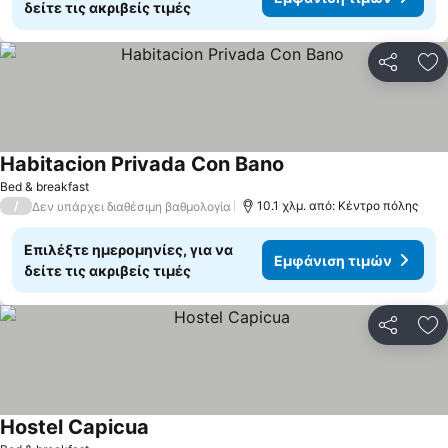
δείτε τις ακριβείς τιμές
Κοινοποί
Πρ
Habitacion Privada Con Bano
Bed & breakfast
/
10.1 χλμ. από: Κέντρο πόλης
Δεν υπάρχει διαθέσιμη βαθμολογία
Επιλέξτε ημερομηνίες, για να
Εμφάνιση τιμών
δείτε τις ακριβείς τιμές
Κοινοποί
Πρ
Hostel Capicua