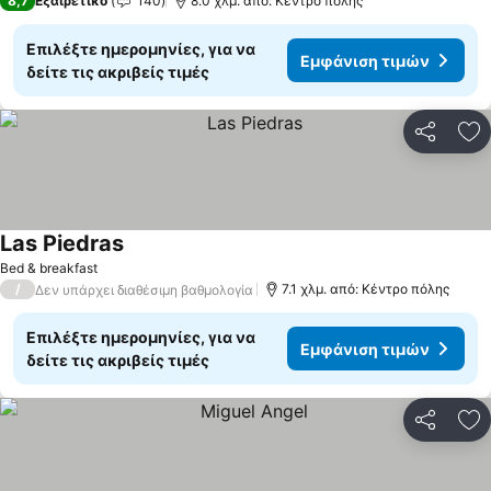
8,7
Εξαιρετικό
140
8.0 χλμ. από: Κέντρο πόλης
Επιλέξτε ημερομηνίες, για να
Εμφάνιση τιμών
δείτε τις ακριβείς τιμές
Κοινοποί
Πρ
Las Piedras
Bed & breakfast
/
7.1 χλμ. από: Κέντρο πόλης
Δεν υπάρχει διαθέσιμη βαθμολογία
Επιλέξτε ημερομηνίες, για να
Εμφάνιση τιμών
δείτε τις ακριβείς τιμές
Κοινοποί
Πρ