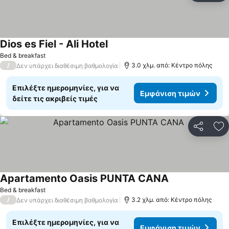
Dios es Fiel - Ali Hotel
Bed & breakfast
/
3.0 χλμ. από: Κέντρο πόλης
Δεν υπάρχει διαθέσιμη βαθμολογία
Επιλέξτε ημερομηνίες, για να
Εμφάνιση τιμών
δείτε τις ακριβείς τιμές
Κοινοποί
Πρ
Apartamento Oasis PUNTA CANA
Bed & breakfast
/
3.2 χλμ. από: Κέντρο πόλης
Δεν υπάρχει διαθέσιμη βαθμολογία
Επιλέξτε ημερομηνίες, για να
Εμφάνιση τιμών