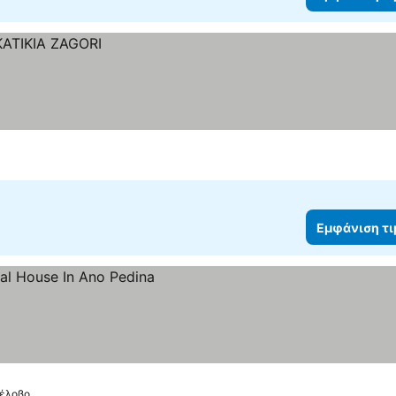
Εμφάνιση τ
πέλοβο