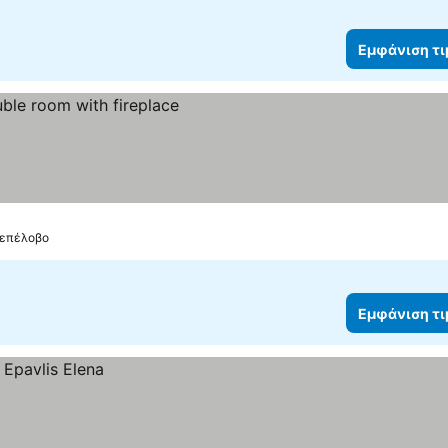
Εμφάνιση τ
σεπέλοβο
Εμφάνιση τ