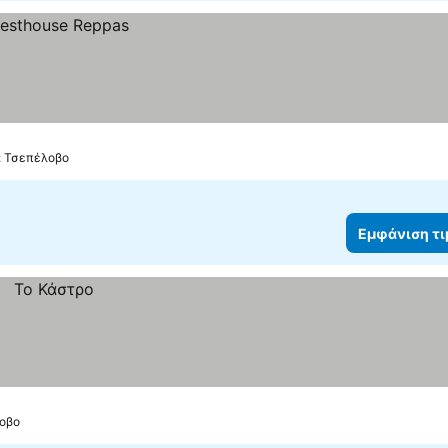
ό: Τσεπέλοβο
Εμφάνιση τ
λοβο