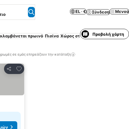
EL · €
Μενού
Σύνδεση
τιο
Προβολή χάρτη
ριλαμβάνεται πρωινό
Πισίνα
Χώρος στάθμευσης
Επιπλωμένο 
ηρωμές σε εμάς επηρεάζουν την κατάταξη
Προσθήκη στα αγαπημένα
Κοινοποίηση
ιμών