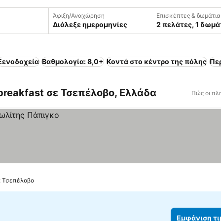
Άφιξη/Αναχώρηση
Επισκέπτες & δωμάτια
Διάλεξε ημερομηνίες
2 πελάτες, 1 δωμά
Ξενοδοχεία
Βαθμολογία: 8,0+
Κοντά στο κέντρο της πόλης
Πε
breakfast σε Τσεπέλοβο, Ελλάδα
Πώς οι πλ
ό: Τσεπέλοβο
Εμφάνιση τ