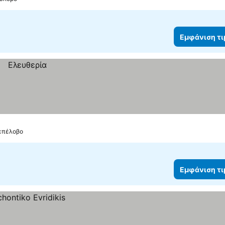
Εμφάνιση τ
σεπέλοβο
Εμφάνιση τ