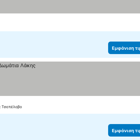
Εμφάνιση τ
ό: Τσεπέλοβο
Εμφάνιση τ