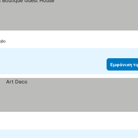
οβο
Εμφάνιση τ