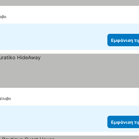
λοβο
Εμφάνιση τ
πέλοβο
Εμφάνιση τ