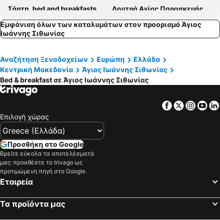
Σάρτη, bed and breakfasts
Λουτρά Αγίας Παρασκευής, bed and breakfasts
Καλαμίτσι, bed and breakfasts
Τορώνη, bed and breakfasts
Εμφάνιση όλων των καταλυμάτων στον προορισμό Άγιος
Ιωάννης Σιθωνίας
Άφυτος, bed and breakfasts
Αμμουλιανή, bed and breakfasts
Νέα Μουδανιά, bed and breakfasts
Πευκοχώρι, bed and breakfasts
Αναζήτηση Ξενοδοχείων
Ευρώπη
Ελλάδα
Πολύγυρος, bed and breakfasts
Ιερισσός, bed and breakfasts
Κεντρική Μακεδονία
Άγιος Ιωάννης Σιθωνίας
Bed & breakfast σε Άγιος Ιωάννης Σιθωνίας
Facebook
Twitter
Insta
Yo
Επιλογή χώρας
Προσθήκη στο Google
Βρείτε εύκολα τα αποτελέσματά
μας: προσθέστε το trivago ως
προτιμώμενη πηγή στο Google.
Εταιρεία
Τα προϊόντα μας