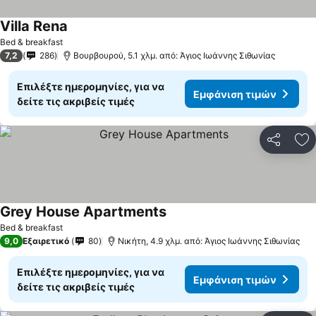
Villa Rena
Bed & breakfast
7,2
286
Βουρβουρού, 5.1 χλμ. από: Άγιος Ιωάννης Σιθωνίας
Επιλέξτε ημερομηνίες, για να
Εμφάνιση τιμών
δείτε τις ακριβείς τιμές
Κοινοποί
Πρ
Grey House Apartments
Bed & breakfast
9,0
Εξαιρετικό
80
Νικήτη, 4.9 χλμ. από: Άγιος Ιωάννης Σιθωνίας
Επιλέξτε ημερομηνίες, για να
Εμφάνιση τιμών
δείτε τις ακριβείς τιμές