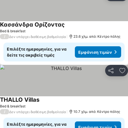
Κασσάνδρα Ορίζοντας
Bed & breakfast
/
23.6 χλμ. από: Κέντρο πόλης
Δεν υπάρχει διαθέσιμη βαθμολογία
Επιλέξτε ημερομηνίες, για να
Εμφάνιση τιμών
δείτε τις ακριβείς τιμές
Κοινοποί
Πρ
THALLO Villas
Bed & breakfast
/
10.7 χλμ. από: Κέντρο πόλης
Δεν υπάρχει διαθέσιμη βαθμολογία
Επιλέξτε ημερομηνίες, για να
Εμφάνιση τιμών