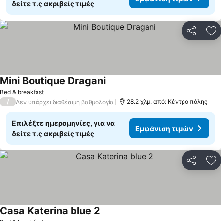
δείτε τις ακριβείς τιμές
Κοινοποί
Πρ
Mini Boutique Dragani
Bed & breakfast
/
28.2 χλμ. από: Κέντρο πόλης
Δεν υπάρχει διαθέσιμη βαθμολογία
Επιλέξτε ημερομηνίες, για να
Εμφάνιση τιμών
δείτε τις ακριβείς τιμές
Κοινοποί
Πρ
Casa Katerina blue 2