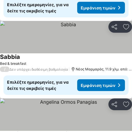
Επιλέξτε ημερομηνίες, για να
Εμφάνιση τιμών
δείτε τις ακριβείς τιμές
Κοινοποί
Πρ
Sabbia
Bed & breakfast
/
Νέος Μαρμαράς, 11.9 χλμ. από: Άγιος Ιωάννης Σιθωνίας
Δεν υπάρχει διαθέσιμη βαθμολογία
Επιλέξτε ημερομηνίες, για να
Εμφάνιση τιμών
δείτε τις ακριβείς τιμές
Κοινοποί
Πρ