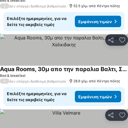
Bed & breakfast
/
52.5 χλμ. από: Κέντρο πόλης
Δεν υπάρχει διαθέσιμη βαθμολογία
Επιλέξτε ημερομηνίες, για να
Εμφάνιση τιμών
δείτε τις ακριβείς τιμές
Κοινοποί
Πρ
Aqua Rooms, 30μ απο την παραλια Βαλτι, Συκια Χαλκιδικης
Bed & breakfast
/
28.6 χλμ. από: Κέντρο πόλης
Δεν υπάρχει διαθέσιμη βαθμολογία
Επιλέξτε ημερομηνίες, για να
Εμφάνιση τιμών
δείτε τις ακριβείς τιμές
Κοινοποί
Πρ