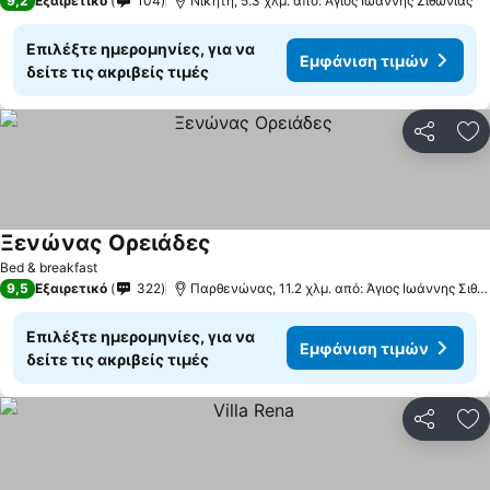
9,2
Εξαιρετικό
104
Νικήτη, 5.3 χλμ. από: Άγιος Ιωάννης Σιθωνίας
Επιλέξτε ημερομηνίες, για να
Εμφάνιση τιμών
δείτε τις ακριβείς τιμές
Κοινοποί
Πρ
Ξενώνας Ορειάδες
Bed & breakfast
9,5
Εξαιρετικό
322
Παρθενώνας, 11.2 χλμ. από: Άγιος Ιωάννης Σιθωνίας
Επιλέξτε ημερομηνίες, για να
Εμφάνιση τιμών
δείτε τις ακριβείς τιμές
Κοινοποί
Πρ