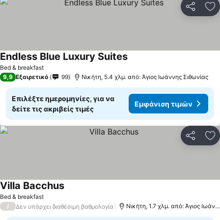
Κοινοποί
Πρ
Endless Blue Luxury Suites
Bed & breakfast
9,9
Εξαιρετικό
99
Νικήτη, 5.4 χλμ. από: Άγιος Ιωάννης Σιθωνίας
Επιλέξτε ημερομηνίες, για να
Εμφάνιση τιμών
δείτε τις ακριβείς τιμές
Κοινοποί
Πρ
Villa Bacchus
Bed & breakfast
/
Νικήτη, 1.7 χλμ. από: Άγιος Ιωάννης Σιθωνίας
Δεν υπάρχει διαθέσιμη βαθμολογία