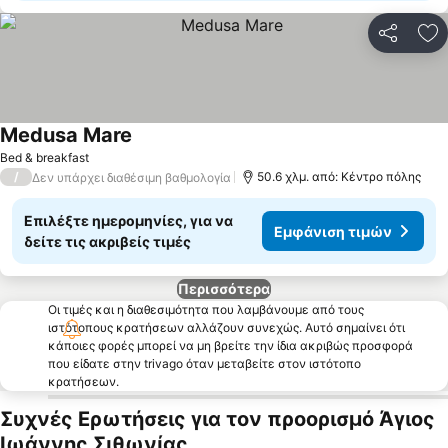
Κοινοποί
Πρ
Medusa Mare
Bed & breakfast
/
50.6 χλμ. από: Κέντρο πόλης
Δεν υπάρχει διαθέσιμη βαθμολογία
Επιλέξτε ημερομηνίες, για να
Εμφάνιση τιμών
δείτε τις ακριβείς τιμές
Περισσότερα
Οι τιμές και η διαθεσιμότητα που λαμβάνουμε από τους
ιστότοπους κρατήσεων αλλάζουν συνεχώς. Αυτό σημαίνει ότι
κάποιες φορές μπορεί να μη βρείτε την ίδια ακριβώς προσφορά
που είδατε στην trivago όταν μεταβείτε στον ιστότοπο
κρατήσεων.
Συχνές Ερωτήσεις για τον προορισμό Άγιος
Ιωάννης Σιθωνίας