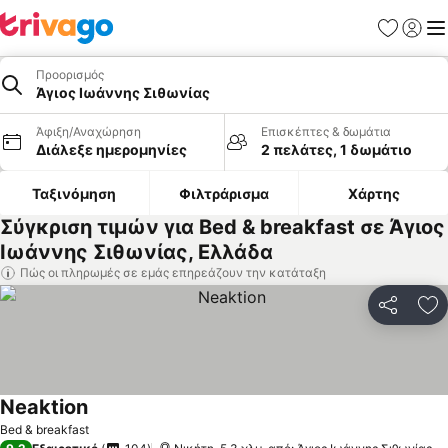
Αγαπημέν
Σύνδε
Με
Προορισμός
Άγιος Ιωάννης Σιθωνίας
Άφιξη/Αναχώρηση
Επισκέπτες & δωμάτια
Διάλεξε ημερομηνίες
2 πελάτες, 1 δωμάτιο
Ταξινόμηση
Φιλτράρισμα
Χάρτης
Σύγκριση τιμών για Bed & breakfast σε Άγιος
Ιωάννης Σιθωνίας, Ελλάδα
Πώς οι πληρωμές σε εμάς επηρεάζουν την κατάταξη
Κοινοποί
Πρ
Neaktion
Bed & breakfast