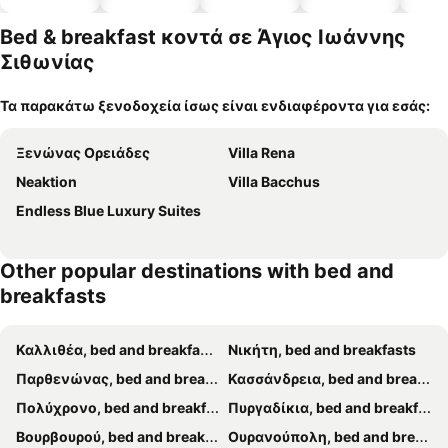
α
α
πισίνες
δέχονται
κατοικίδι
Bed & breakfast κοντά σε Άγιος Ιωάννης
α
Σιθωνίας
Τα παρακάτω ξενοδοχεία ίσως είναι ενδιαφέροντα για εσάς:
Ξενώνας Ορειάδες
Villa Rena
Neaktion
Villa Bacchus
Endless Blue Luxury Suites
Other popular destinations with bed and
breakfasts
Καλλιθέα, bed and breakfasts
Νικήτη, bed and breakfasts
Παρθενώνας, bed and breakfasts
Κασσάνδρεια, bed and breakfasts
Πολύχρονο, bed and breakfasts
Πυργαδίκια, bed and breakfasts
Βουρβουρού, bed and breakfasts
Ουρανούπολη, bed and breakfasts