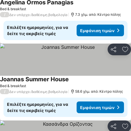
Angelina Ormos Panagias
Bed & breakfast
/
7.3 χλμ. από: Κέντρο πόλης
Δεν υπάρχει διαθέσιμη βαθμολογία
Επιλέξτε ημερομηνίες, για να
Εμφάνιση τιμών
δείτε τις ακριβείς τιμές
Κοινοποί
Πρ
Joannas Summer House
Bed & breakfast
/
58.6 χλμ. από: Κέντρο πόλης
Δεν υπάρχει διαθέσιμη βαθμολογία
Επιλέξτε ημερομηνίες, για να
Εμφάνιση τιμών
δείτε τις ακριβείς τιμές
Κοινοποί
Πρ