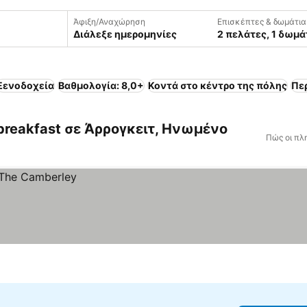
Άφιξη/Αναχώρηση
Επισκέπτες & δωμάτια
Διάλεξε ημερομηνίες
2 πελάτες, 1 δωμά
Ξενοδοχεία
Βαθμολογία: 8,0+
Κοντά στο κέντρο της πόλης
Πε
 breakfast σε Άρρογκειτ, Ηνωμένο
Πώς οι πλ