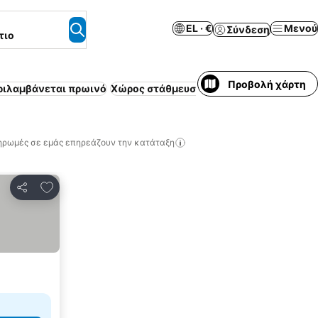
EL · €
Μενού
Σύνδεση
τιο
Προβολή χάρτη
ριλαμβάνεται πρωινό
Χώρος στάθμευσης
Πισίνα
Δωρεάν ακύ
ηρωμές σε εμάς επηρεάζουν την κατάταξη
Προσθήκη στα αγαπημένα
Κοινοποίηση