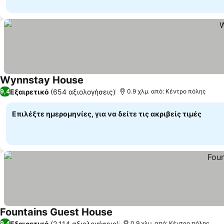
Wynnstay House
Εξαιρετικό
(654 αξιολογήσεις)
9,4
0.9 χλμ. από: Κέντρο πόλης
Επιλέξτε ημερομηνίες, για να δείτε τις ακριβείς τιμές
Fountains Guest House
Εξαιρετικό
(2.114 αξιολογήσεις)
9,4
0.9 χλμ. από: Κέντρο πόλης