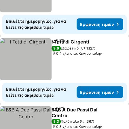
Επιλέξτε ημερομηνίες, για να
Εμφάνιση τιμών
δείτε τις ακριβείς τιμές
I Tetti di Girgenti
Κοινοποίηση
Προσθήκη στα αγαπημένα
Εμφάνιση
9,6
Εξαιρετικό
1.127
0.4 χλμ. από: Κέντρο πόλης
Επιλέξτε ημερομηνίες, για να
Εμφάνιση τιμών
δείτε τις ακριβείς τιμές
B&B A Due Passi Dal
Κοινοποίηση
Προσθήκη στα αγαπημένα
Centro
Εμφάνιση τιμών
8,3
Πολύ καλό
367
0.3 χλμ. από: Κέντρο πόλης