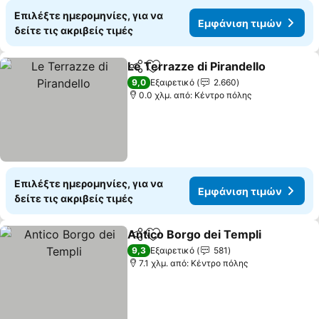
Επιλέξτε ημερομηνίες, για να
Εμφάνιση τιμών
δείτε τις ακριβείς τιμές
Le Terrazze di Pirandello
Κοινοποίηση
Προσθήκη στα αγαπημένα
Ε
9,0
Εξαιρετικό
2.660
0.0 χλμ. από: Κέντρο πόλης
Επιλέξτε ημερομηνίες, για να
Εμφάνιση τιμών
δείτε τις ακριβείς τιμές
Antico Borgo dei Templi
Κοινοποίηση
Προσθήκη στα αγαπημένα
Εμ
9,3
Εξαιρετικό
581
7.1 χλμ. από: Κέντρο πόλης