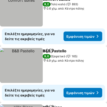
Εμφάνιση τιμών
8,2
Πολύ καλό
893
0.6 χλμ. από: Κέντρο πόλης
Επιλέξτε ημερομηνίες, για να
Εμφάνιση τιμών
δείτε τις ακριβείς τιμές
B&B Pastello
Κοινοποίηση
Προσθήκη στα αγαπημένα
Εμφάνιση τιμ
9,0
Εξαιρετικό
165
6.9 χλμ. από: Κέντρο πόλης
Επιλέξτε ημερομηνίες, για να
Εμφάνιση τιμών
δείτε τις ακριβείς τιμές