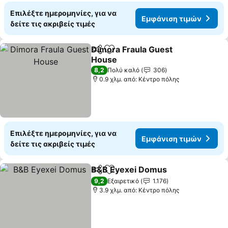
Επιλέξτε ημερομηνίες, για να
Εμφάνιση τιμών
δείτε τις ακριβείς τιμές
Dimora Fraula Guest
Κοινοποίηση
Προσθήκη στα αγαπημένα
House
Εμφάνιση τιμών
8,2
Πολύ καλό
306
0.9 χλμ. από: Κέντρο πόλης
Επιλέξτε ημερομηνίες, για να
Εμφάνιση τιμών
δείτε τις ακριβείς τιμές
B&B Eyexei Domus
Κοινοποίηση
Προσθήκη στα αγαπημένα
Εμφάνι
9,2
Εξαιρετικό
1.176
3.9 χλμ. από: Κέντρο πόλης