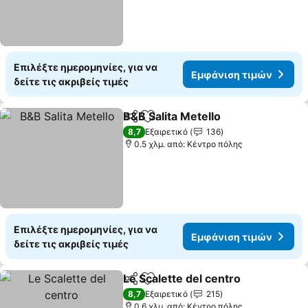
Επιλέξτε ημερομηνίες, για να
Εμφάνιση τιμών
δείτε τις ακριβείς τιμές
B&B Salita Metello
Κοινοποίηση
Προσθήκη στα αγαπημένα
Εμφάνισ
8,7
Εξαιρετικό
136
0.5 χλμ. από: Κέντρο πόλης
Επιλέξτε ημερομηνίες, για να
Εμφάνιση τιμών
δείτε τις ακριβείς τιμές
Le Scalette del centro
Κοινοποίηση
Προσθήκη στα αγαπημένα
Εμφ
8,7
Εξαιρετικό
215
0.6 χλμ. από: Κέντρο πόλης