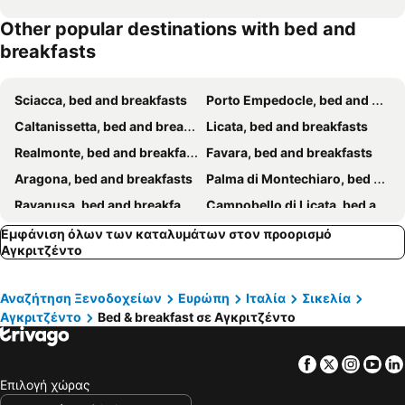
Other popular destinations with bed and
breakfasts
Sciacca, bed and breakfasts
Porto Empedocle, bed and breakfasts
Caltanissetta, bed and breakfasts
Licata, bed and breakfasts
Realmonte, bed and breakfasts
Favara, bed and breakfasts
Aragona, bed and breakfasts
Palma di Montechiaro, bed and breakfasts
Ravanusa, bed and breakfasts
Campobello di Licata, bed and breakfasts
Canicattì, bed and breakfasts
Bivona, bed and breakfasts
Εμφάνιση όλων των καταλυμάτων στον προορισμό
Αγκριτζέντο
Siculiana, bed and breakfasts
San Cataldo, bed and breakfasts
Cattolica Eraclea, bed and breakfasts
Caltabellotta, bed and breakfasts
Αναζήτηση Ξενοδοχείων
Ευρώπη
Ιταλία
Σικελία
Naro, bed and breakfasts
Montallegro, bed and breakfasts
Αγκριτζέντο
Bed & breakfast σε Αγκριτζέντο
Lercara Friddi, bed and breakfasts
Mussomeli, bed and breakfasts
Facebook
Twitter
Insta
Yo
San Giovanni Gemini, bed and breakfasts
Delia, bed and breakfasts
Επιλογή χώρας
Santa Elisabetta, bed and breakfasts
Grotte, bed and breakfasts