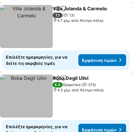
Villa Jolanda & Carmelo
Κοινοποίηση
Προσθήκη στα αγαπημένα
Εμ
7,1
13
6.7 χλμ. από: Κέντρο πόλης
Επιλέξτε ημερομηνίες, για να
Εμφάνιση τιμών
δείτε τις ακριβείς τιμές
Roba Degli Ulivi
Κοινοποίηση
Προσθήκη στα αγαπημένα
Εμφάνιση 
8,6
Εξαιρετικό
575
4.5 χλμ. από: Κέντρο πόλης
Επιλέξτε ημερομηνίες, για να
Εμφάνιση τιμών