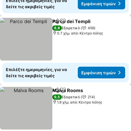
Επιλέξτε ημερομηνίες, για να
Εμφάνιση τιμών
δείτε τις ακριβείς τιμές
Parco dei Templi
Κοινοποίηση
Προσθήκη στα αγαπημένα
Εμφάνιση
8,8
Εξαιρετικό
456
0.7 χλμ. από: Κέντρο πόλης
Επιλέξτε ημερομηνίες, για να
Εμφάνιση τιμών
δείτε τις ακριβείς τιμές
Malva Rooms
Κοινοποίηση
Προσθήκη στα αγαπημένα
Εμφάνιση τι
9,5
Εξαιρετικό
214
1.9 χλμ. από: Κέντρο πόλης