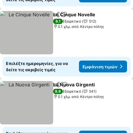
Le Cinque Novelle
Κοινοποίηση
Προσθήκη στα αγαπημένα
Εμφάνισ
9,1
Εξαιρετικό
512
0.1 χλμ. από: Κέντρο πόλης
Επιλέξτε ημερομηνίες, για να
Εμφάνιση τιμών
δείτε τις ακριβείς τιμές
La Nuova Girgenti
Κοινοποίηση
Προσθήκη στα αγαπημένα
Εμφάνισ
9,6
Εξαιρετικό
541
0.1 χλμ. από: Κέντρο πόλης