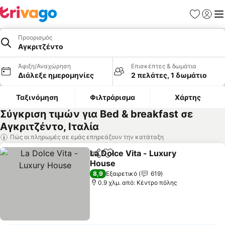
Αγαπημέν
Σύνδε
Με
Προορισμός
Αγκριτζέντο
Άφιξη/Αναχώρηση
Επισκέπτες & δωμάτια
Διάλεξε ημερομηνίες
2 πελάτες, 1 δωμάτιο
Ταξινόμηση
Φιλτράρισμα
Χάρτης
Σύγκριση τιμών για Bed & breakfast σε
Αγκριτζέντο, Ιταλία
Πώς οι πληρωμές σε εμάς επηρεάζουν την κατάταξη
La Dolce Vita - Luxury
Κοινοποίηση
Προσθήκη στα αγαπημένα
House
Εμφάνιση τιμών
8,9
Εξαιρετικό
619
0.9 χλμ. από: Κέντρο πόλης