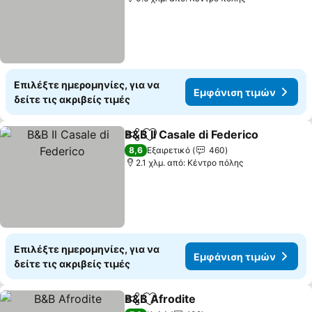
Επιλέξτε ημερομηνίες, για να
Εμφάνιση τιμών
δείτε τις ακριβείς τιμές
B&B Il Casale di Federico
Κοινοποίηση
Προσθήκη στα αγαπημένα
Ε
8,6
Εξαιρετικό
460
2.1 χλμ. από: Κέντρο πόλης
Επιλέξτε ημερομηνίες, για να
Εμφάνιση τιμών
δείτε τις ακριβείς τιμές
B&B Afrodite
Κοινοποίηση
Προσθήκη στα αγαπημένα
Εμφάνιση τι