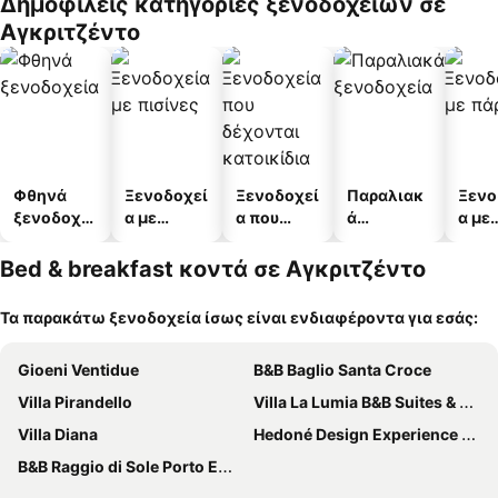
Δημοφιλείς κατηγορίες ξενοδοχείων σε
Αγκριτζέντο
Φθηνά
Ξενοδοχεί
Ξενοδοχεί
Παραλιακ
Ξενο
ξενοδοχεί
α με
α που
ά
α με
α
πισίνες
δέχονται
ξενοδοχεί
πάρκ
κατοικίδι
α
Bed & breakfast κοντά σε Αγκριτζέντο
α
Τα παρακάτω ξενοδοχεία ίσως είναι ενδιαφέροντα για εσάς:
Gioeni Ventidue
B&B Baglio Santa Croce
Villa Pirandello
Villa La Lumia B&B Suites & Apartments
Villa Diana
Hedoné Design Experience B&B
B&B Raggio di Sole Porto Empedocle