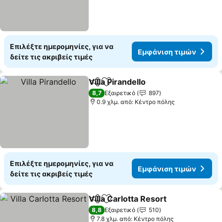
Επιλέξτε ημερομηνίες, για να
Εμφάνιση τιμών
δείτε τις ακριβείς τιμές
Villa Pirandello
Κοινοποίηση
Προσθήκη στα αγαπημένα
Εμφάνιση τ
8,7
Εξαιρετικό
897
0.9 χλμ. από: Κέντρο πόλης
Επιλέξτε ημερομηνίες, για να
Εμφάνιση τιμών
δείτε τις ακριβείς τιμές
Villa Carlotta Resort
Κοινοποίηση
Προσθήκη στα αγαπημένα
Εμφάν
8,8
Εξαιρετικό
510
7.8 χλμ. από: Κέντρο πόλης