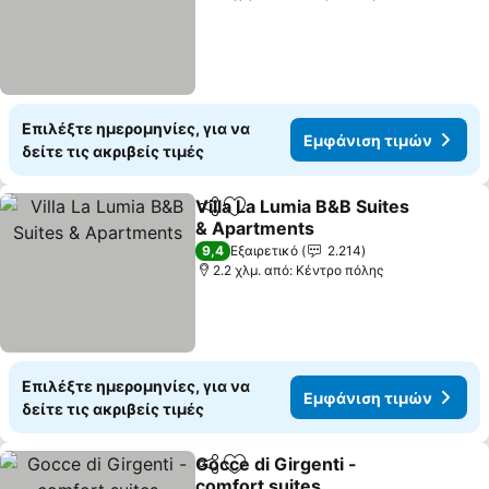
Επιλέξτε ημερομηνίες, για να
Εμφάνιση τιμών
δείτε τις ακριβείς τιμές
Villa La Lumia B&B Suites
Κοινοποίηση
Προσθήκη στα αγαπημένα
& Apartments
Εμφάνιση τιμών
9,4
Εξαιρετικό
2.214
2.2 χλμ. από: Κέντρο πόλης
Επιλέξτε ημερομηνίες, για να
Εμφάνιση τιμών
δείτε τις ακριβείς τιμές
Gocce di Girgenti -
Κοινοποίηση
Προσθήκη στα αγαπημένα
comfort suites