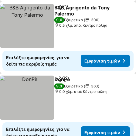
B&B Agrigento da Tony
Κοινοποίηση
Προσθήκη στα αγαπημένα
Palermo
Εμφάνιση τιμών
9,6
Εξαιρετικό
300
0.5 χλμ. από: Κέντρο πόλης
Επιλέξτε ημερομηνίες, για να
Εμφάνιση τιμών
δείτε τις ακριβείς τιμές
DonPè
Κοινοποίηση
Προσθήκη στα αγαπημένα
Εμφάνιση τιμών
9,3
Εξαιρετικό
363
0.0 χλμ. από: Κέντρο πόλης
Επιλέξτε ημερομηνίες, για να
Εμφάνιση τιμών
δείτε τις ακριβείς τιμές