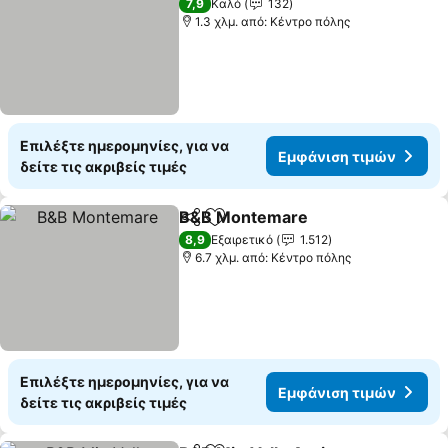
7,9
Καλό
132
1.3 χλμ. από: Κέντρο πόλης
Επιλέξτε ημερομηνίες, για να
Εμφάνιση τιμών
δείτε τις ακριβείς τιμές
B&B Montemare
Κοινοποίηση
Προσθήκη στα αγαπημένα
Εμφάνιση
8,9
Εξαιρετικό
1.512
6.7 χλμ. από: Κέντρο πόλης
Επιλέξτε ημερομηνίες, για να
Εμφάνιση τιμών
δείτε τις ακριβείς τιμές