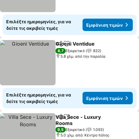
Επιλέξτε ημερομηνίες, για να
Εμφάνιση τιμών
δείτε τις ακριβείς τιμές
Gioeni Ventidue
Κοινοποίηση
Προσθήκη στα αγαπημένα
Εμφάνιση 
8,7
Εξαιρετικό
832
5.8 χλμ. από την παραλία
Επιλέξτε ημερομηνίες, για να
Εμφάνιση τιμών
δείτε τις ακριβείς τιμές
Villa Sece - Luxury
Κοινοποίηση
Προσθήκη στα αγαπημένα
Rooms
Εμφάνιση τιμών
9,5
Εξαιρετικό
1.093
5.0 χλμ. από: Κέντρο πόλης