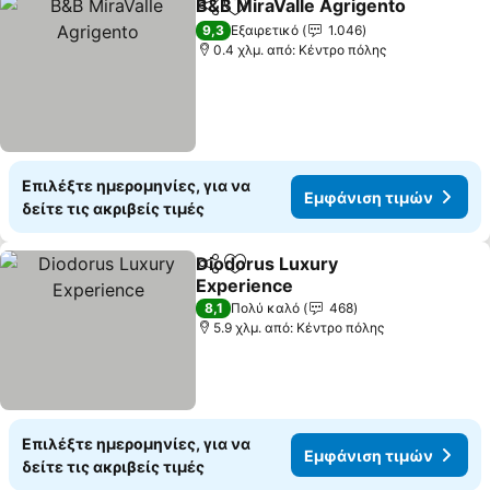
B&B MiraValle Agrigento
Κοινοποίηση
Προσθήκη στα αγαπημένα
Ε
9,3
Εξαιρετικό
1.046
0.4 χλμ. από: Κέντρο πόλης
Επιλέξτε ημερομηνίες, για να
Εμφάνιση τιμών
δείτε τις ακριβείς τιμές
Diodorus Luxury
Κοινοποίηση
Προσθήκη στα αγαπημένα
Experience
Εμφάνιση τιμών
8,1
Πολύ καλό
468
5.9 χλμ. από: Κέντρο πόλης
Επιλέξτε ημερομηνίες, για να
Εμφάνιση τιμών
δείτε τις ακριβείς τιμές