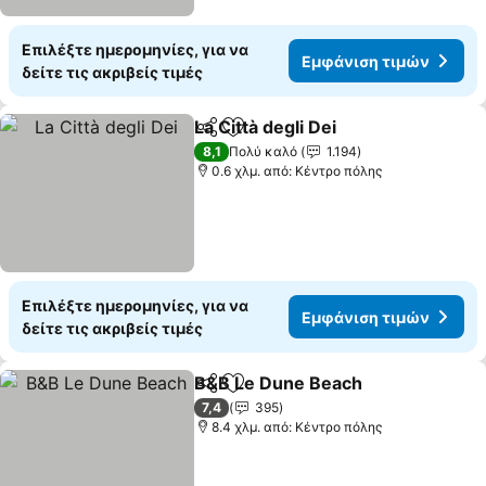
Επιλέξτε ημερομηνίες, για να
Εμφάνιση τιμών
δείτε τις ακριβείς τιμές
La Città degli Dei
Κοινοποίηση
Προσθήκη στα αγαπημένα
Εμφάνιση
8,1
Πολύ καλό
1.194
0.6 χλμ. από: Κέντρο πόλης
Επιλέξτε ημερομηνίες, για να
Εμφάνιση τιμών
δείτε τις ακριβείς τιμές
B&B Le Dune Beach
Κοινοποίηση
Προσθήκη στα αγαπημένα
Εμφάν
7,4
395
8.4 χλμ. από: Κέντρο πόλης