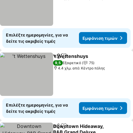
Επιλέξτε ημερομηνίες, για να
Εμφάνιση τιμών
δείτε τις ακριβείς τιμές
't Wettenshuys
Κοινοποίηση
Προσθήκη στα αγαπημένα
Εμφάνιση 
9,5
Εξαιρετικό
75
4.4 χλμ. από: Κέντρο πόλης
Επιλέξτε ημερομηνίες, για να
Εμφάνιση τιμών
δείτε τις ακριβείς τιμές
Downtown Hideaway,
Κοινοποίηση
Προσθήκη στα αγαπημένα
B&B Grand Deluxe