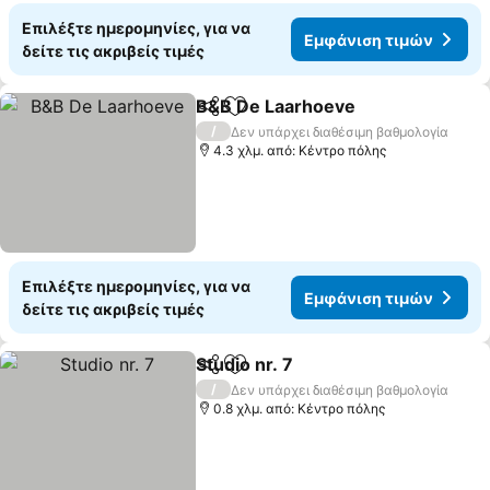
Επιλέξτε ημερομηνίες, για να
Εμφάνιση τιμών
δείτε τις ακριβείς τιμές
B&B De Laarhoeve
Κοινοποίηση
Προσθήκη στα αγαπημένα
Εμφάνι
/
Δεν υπάρχει διαθέσιμη βαθμολογία
4.3 χλμ. από: Κέντρο πόλης
Επιλέξτε ημερομηνίες, για να
Εμφάνιση τιμών
δείτε τις ακριβείς τιμές
Studio nr. 7
Κοινοποίηση
Προσθήκη στα αγαπημένα
Εμφάνιση τιμώ
/
Δεν υπάρχει διαθέσιμη βαθμολογία
0.8 χλμ. από: Κέντρο πόλης