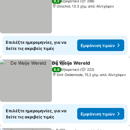
9,2
Εξαιρετικό
298
Oirschot, 13.3 χλμ. από: Αϊντχόφεν
Επιλέξτε ημερομηνίες, για να
Εμφάνιση τιμών
δείτε τις ακριβείς τιμές
De Weije Wereld
Κοινοποίηση
Προσθήκη στα αγαπημένα
Εμφάνιση
8,6
Εξαιρετικό
222
Sint-Oedenrode, 15.2 χλμ. από: Αϊντχόφεν
Επιλέξτε ημερομηνίες, για να
Εμφάνιση τιμών
δείτε τις ακριβείς τιμές