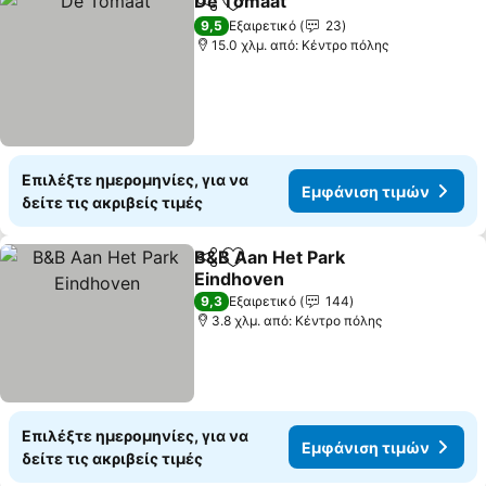
De Tomaat
Κοινοποίηση
Προσθήκη στα αγαπημένα
Εμφάνιση τιμώ
9,5
Εξαιρετικό
23
15.0 χλμ. από: Κέντρο πόλης
Επιλέξτε ημερομηνίες, για να
Εμφάνιση τιμών
δείτε τις ακριβείς τιμές
B&B Aan Het Park
Κοινοποίηση
Προσθήκη στα αγαπημένα
Eindhoven
Εμφάνιση τιμών
9,3
Εξαιρετικό
144
3.8 χλμ. από: Κέντρο πόλης
Επιλέξτε ημερομηνίες, για να
Εμφάνιση τιμών
δείτε τις ακριβείς τιμές