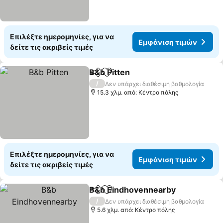
Επιλέξτε ημερομηνίες, για να
Εμφάνιση τιμών
δείτε τις ακριβείς τιμές
B&b Pitten
Κοινοποίηση
Προσθήκη στα αγαπημένα
Εμφάνιση τιμών
/
Δεν υπάρχει διαθέσιμη βαθμολογία
15.3 χλμ. από: Κέντρο πόλης
Επιλέξτε ημερομηνίες, για να
Εμφάνιση τιμών
δείτε τις ακριβείς τιμές
B&b Eindhovennearby
Κοινοποίηση
Προσθήκη στα αγαπημένα
Εμφ
/
Δεν υπάρχει διαθέσιμη βαθμολογία
5.6 χλμ. από: Κέντρο πόλης