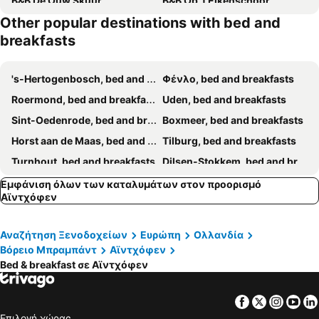
B&B De Ouw Skuur
B&B Op 't Eikenschoor
Other popular destinations with bed and
BB Sunshine
breakfasts
's-Hertogenbosch, bed and breakfasts
Φένλο, bed and breakfasts
Roermond, bed and breakfasts
Uden, bed and breakfasts
Sint-Oedenrode, bed and breakfasts
Boxmeer, bed and breakfasts
Horst aan de Maas, bed and breakfasts
Tilburg, bed and breakfasts
Turnhout, bed and breakfasts
Dilsen-Stokkem, bed and breakfasts
Boxtel, bed and breakfasts
Roggel, bed and breakfasts
Εμφάνιση όλων των καταλυμάτων στον προορισμό
Αϊντχόφεν
Maasdriel, bed and breakfasts
Cuijk, bed and breakfasts
Arcen, bed and breakfasts
Oirschot, bed and breakfasts
Αναζήτηση Ξενοδοχείων
Ευρώπη
Ολλανδία
Ohé en Laak, bed and breakfasts
Baarlo, bed and breakfasts
Βόρειο Μπραμπάντ
Αϊντχόφεν
Oosterhout, bed and breakfasts
Vught, bed and breakfasts
Bed & breakfast σε Αϊντχόφεν
Oss, bed and breakfasts
Maaseik, bed and breakfasts
Facebook
Twitter
Insta
Yo
Overpelt, bed and breakfasts
Helmond, bed and breakfasts
Επιλογή χώρας