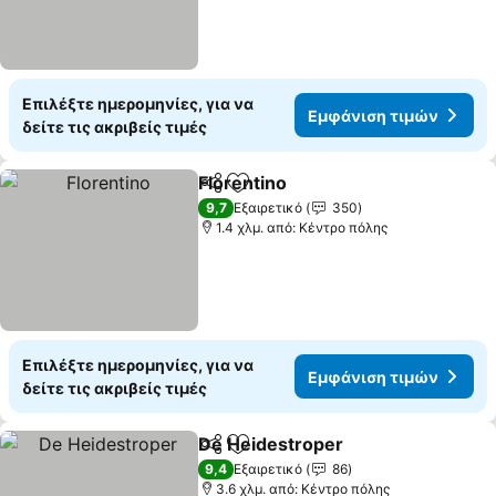
Επιλέξτε ημερομηνίες, για να
Εμφάνιση τιμών
δείτε τις ακριβείς τιμές
Florentino
Κοινοποίηση
Προσθήκη στα αγαπημένα
Εμφάνιση τιμών
9,7
Εξαιρετικό
350
1.4 χλμ. από: Κέντρο πόλης
Επιλέξτε ημερομηνίες, για να
Εμφάνιση τιμών
δείτε τις ακριβείς τιμές
De Heidestroper
Κοινοποίηση
Προσθήκη στα αγαπημένα
Εμφάνιση
9,4
Εξαιρετικό
86
3.6 χλμ. από: Κέντρο πόλης