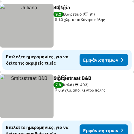
Juliana
Κοινοποίηση
Προσθήκη στα αγαπημένα
Εμφάνιση τιμών
9,2
Εξαιρετικό
91
1.0 χλμ. από: Κέντρο πόλης
Επιλέξτε ημερομηνίες, για να
Εμφάνιση τιμών
δείτε τις ακριβείς τιμές
Smitsstraat B&B
Κοινοποίηση
Προσθήκη στα αγαπημένα
Εμφάνιση
7,8
Καλό
403
0.9 χλμ. από: Κέντρο πόλης
Επιλέξτε ημερομηνίες, για να
Εμφάνιση τιμών
δείτε τις ακριβείς τιμές