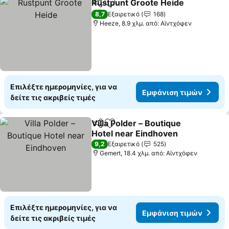
Rustpunt Groote Heide
Κοινοποίηση
Προσθήκη στα αγαπημένα
Εμ
8,7
Εξαιρετικό
168
Heeze, 8.9 χλμ. από: Αϊντχόφεν
Επιλέξτε ημερομηνίες, για να
Εμφάνιση τιμών
δείτε τις ακριβείς τιμές
Villa Polder – Boutique
Κοινοποίηση
Προσθήκη στα αγαπημένα
Hotel near Eindhoven
Εμφάνιση τιμών
9,2
Εξαιρετικό
525
Gemert, 18.4 χλμ. από: Αϊντχόφεν
Επιλέξτε ημερομηνίες, για να
Εμφάνιση τιμών
δείτε τις ακριβείς τιμές