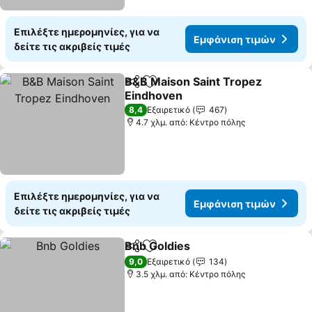
Επιλέξτε ημερομηνίες, για να
Εμφάνιση τιμών
δείτε τις ακριβείς τιμές
B&B Maison Saint Tropez
Κοινοποίηση
Προσθήκη στα αγαπημένα
Eindhoven
Εμφάνιση τιμών
8,4
Εξαιρετικό
467
4.7 χλμ. από: Κέντρο πόλης
Επιλέξτε ημερομηνίες, για να
Εμφάνιση τιμών
δείτε τις ακριβείς τιμές
Bnb Goldies
Κοινοποίηση
Προσθήκη στα αγαπημένα
Εμφάνιση τιμ
9,0
Εξαιρετικό
134
3.5 χλμ. από: Κέντρο πόλης