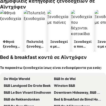
Δημοφιλείς κατηγορίες ξενοδοχείων σε
Αϊντχόφεν
Φθηνά
Πολυτελή
Ξενοδοχεί
Ξενοδοχεί
Ξενο
ξενοδοχεί
ξενοδοχεί
α με
α που
α με
α
α
πισίνες
δέχονται
κατοικίδι
Bed & breakfast κοντά σε Αϊντχόφεν
α
Τα παρακάτω ξενοδοχεία ίσως είναι ενδιαφέροντα για εσάς:
De Weije Wereld
B&B In de Wei
B&B Landgoed De Grote Beek
Winston B&B
B&B Le Bon Vivant Eindhoven
Downtown Hideaway, B&B Grand Deluxe
B&B de Rekkendonken
Bed & Breakfast de Bimd Hoeve