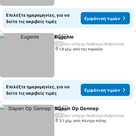
Επιλέξτε ημερομηνίες, για να
Εμφάνιση τιμών
δείτε τις ακριβείς τιμές
Eugenie
Κοινοποίηση
Προσθήκη στα αγαπημένα
Εμφάνιση τιμών
/
Δεν υπάρχει διαθέσιμη βαθμολογία
1.8 χλμ. από την παραλία
Επιλέξτε ημερομηνίες, για να
Εμφάνιση τιμών
δείτε τις ακριβείς τιμές
Slapen Op Gennep
Κοινοποίηση
Προσθήκη στα αγαπημένα
Εμφάνι
/
Δεν υπάρχει διαθέσιμη βαθμολογία
3.1 χλμ. από: Κέντρο πόλης