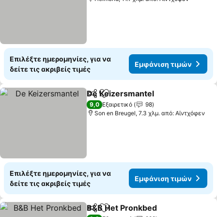
Επιλέξτε ημερομηνίες, για να
Εμφάνιση τιμών
δείτε τις ακριβείς τιμές
De Keizersmantel
Κοινοποίηση
Προσθήκη στα αγαπημένα
Εμφάνισ
9,0
Εξαιρετικό
98
Son en Breugel, 7.3 χλμ. από: Αϊντχόφεν
Επιλέξτε ημερομηνίες, για να
Εμφάνιση τιμών
δείτε τις ακριβείς τιμές
B&B Het Pronkbed
Κοινοποίηση
Προσθήκη στα αγαπημένα
Εμφάνι