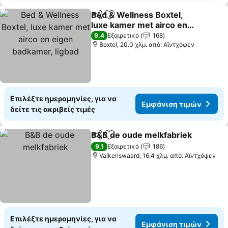
Bed & Wellness Boxtel,
Κοινοποίηση
Προσθήκη στα αγαπημένα
luxe kamer met airco en
eigen badkamer, ligbad
Εμφάνιση τιμών
9,4
Εξαιρετικό
168
Boxtel, 20.0 χλμ. από: Αϊντχόφεν
Επιλέξτε ημερομηνίες, για να
Εμφάνιση τιμών
δείτε τις ακριβείς τιμές
B&B de oude melkfabriek
Κοινοποίηση
Προσθήκη στα αγαπημένα
9,1
Εξαιρετικό
186
Valkenswaard, 16.4 χλμ. από: Αϊντχόφεν
Επιλέξτε ημερομηνίες, για να
Εμφάνιση τιμών