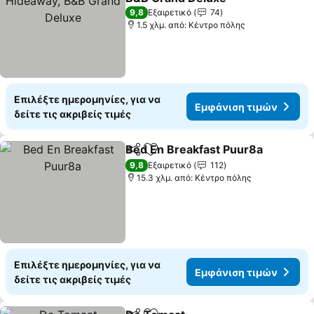
Εμφάνιση τιμών
9,8
Εξαιρετικό
74
1.5 χλμ. από: Κέντρο πόλης
Επιλέξτε ημερομηνίες, για να
Εμφάνιση τιμών
δείτε τις ακριβείς τιμές
Bed En Breakfast Puur8a
Κοινοποίηση
Προσθήκη στα αγαπημένα
Ε
9,8
Εξαιρετικό
112
15.3 χλμ. από: Κέντρο πόλης
Επιλέξτε ημερομηνίες, για να
Εμφάνιση τιμών
δείτε τις ακριβείς τιμές