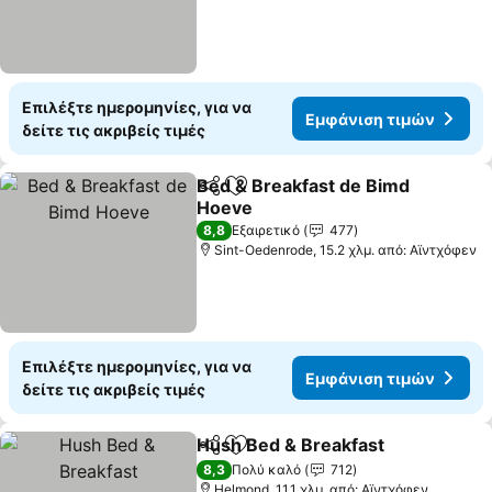
Επιλέξτε ημερομηνίες, για να
Εμφάνιση τιμών
δείτε τις ακριβείς τιμές
Bed & Breakfast de Bimd
Κοινοποίηση
Προσθήκη στα αγαπημένα
Hoeve
Εμφάνιση τιμών
8,8
Εξαιρετικό
477
Sint-Oedenrode, 15.2 χλμ. από: Αϊντχόφεν
Επιλέξτε ημερομηνίες, για να
Εμφάνιση τιμών
δείτε τις ακριβείς τιμές
Hush Bed & Breakfast
Κοινοποίηση
Προσθήκη στα αγαπημένα
Εμφ
8,3
Πολύ καλό
712
Helmond, 11.1 χλμ. από: Αϊντχόφεν