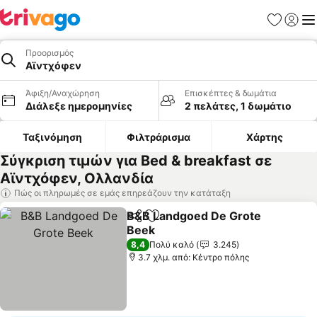
Αγαπημέν
Σύνδε
Με
Προορισμός
Αϊντχόφεν
Άφιξη/Αναχώρηση
Επισκέπτες & δωμάτια
Διάλεξε ημερομηνίες
2 πελάτες, 1 δωμάτιο
Ταξινόμηση
Φιλτράρισμα
Χάρτης
Σύγκριση τιμών για Bed & breakfast σε
Αϊντχόφεν, Ολλανδία
Πώς οι πληρωμές σε εμάς επηρεάζουν την κατάταξη
B&B Landgoed De Grote
Κοινοποίηση
Προσθήκη στα αγαπημένα
Beek
Εμφάνιση τιμών
8,4
Πολύ καλό
3.245
3.7 χλμ. από: Κέντρο πόλης