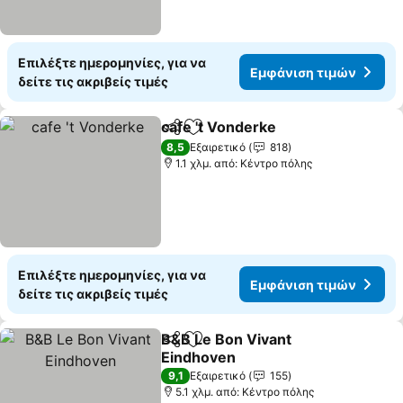
Επιλέξτε ημερομηνίες, για να
Εμφάνιση τιμών
δείτε τις ακριβείς τιμές
cafe 't Vonderke
Κοινοποίηση
Προσθήκη στα αγαπημένα
Εμφάνιση
8,5
Εξαιρετικό
818
1.1 χλμ. από: Κέντρο πόλης
Επιλέξτε ημερομηνίες, για να
Εμφάνιση τιμών
δείτε τις ακριβείς τιμές
B&B Le Bon Vivant
Κοινοποίηση
Προσθήκη στα αγαπημένα
Eindhoven
Εμφάνιση τιμών
9,1
Εξαιρετικό
155
5.1 χλμ. από: Κέντρο πόλης