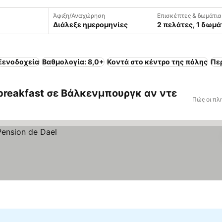
Άφιξη/Αναχώρηση
Επισκέπτες & δωμάτια
Διάλεξε ημερομηνίες
2 πελάτες, 1 δωμά
Ξενοδοχεία
Βαθμολογία: 8,0+
Κοντά στο κέντρο της πόλης
Πε
 breakfast σε Βάλκενμπουργκ αν ντε
Πώς οι πλ