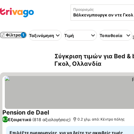
Προορισμός
Φίλτρα
1
Ταξινόμηση
Τιμή
Τοποθεσία
Σύγκριση τιμών για Bed &
Γκολ, Ολλανδία
Pension de Dael
Εμφάνιση τιμών
Εξαιρετικό
(818 αξιολογήσεις)
8,7
0.2 χλμ. από: Κέντρο πόλης
Επιλέξτε ημερομηνίες, για να δείτε τις ακριβείς τιμές