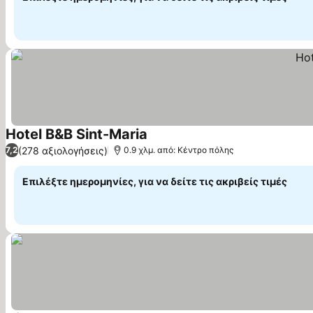
Hotel B&B Sint-Maria
Εμφάνιση τιμών
(278 αξιολογήσεις)
7,2
0.9 χλμ. από: Κέντρο πόλης
Επιλέξτε ημερομηνίες, για να δείτε τις ακριβείς τιμές