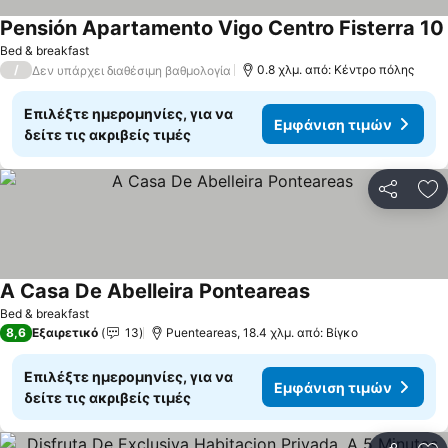
Pensión Apartamento Vigo Centro Fisterra 10
Bed & breakfast
/
0.8 χλμ. από: Κέντρο πόλης
Δεν υπάρχει διαθέσιμη βαθμολογία
Επιλέξτε ημερομηνίες, για να
Εμφάνιση τιμών
δείτε τις ακριβείς τιμές
Κοινοποί
Πρ
A Casa De Abelleira Ponteareas
Bed & breakfast
8,6
Εξαιρετικό
13
Puenteareas, 18.4 χλμ. από: Βίγκο
Επιλέξτε ημερομηνίες, για να
Εμφάνιση τιμών
δείτε τις ακριβείς τιμές