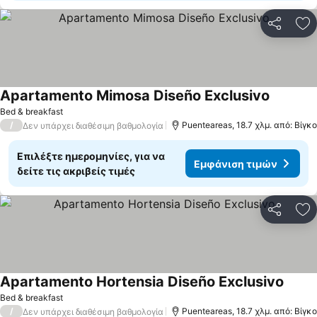
Κοινοποί
Πρ
Apartamento Mimosa Diseño Exclusivo
Bed & breakfast
/
Puenteareas, 18.7 χλμ. από: Βίγκο
Δεν υπάρχει διαθέσιμη βαθμολογία
Επιλέξτε ημερομηνίες, για να
Εμφάνιση τιμών
δείτε τις ακριβείς τιμές
Κοινοποί
Πρ
Apartamento Hortensia Diseño Exclusivo
Bed & breakfast
/
Puenteareas, 18.7 χλμ. από: Βίγκο
Δεν υπάρχει διαθέσιμη βαθμολογία