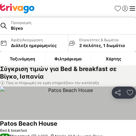
Αγαπημέν
Σύνδε
Με
Προορισμός
Βίγκο
Άφιξη/Αναχώρηση
Επισκέπτες & δωμάτια
Διάλεξε ημερομηνίες
2 πελάτες, 1 δωμάτιο
Ταξινόμηση
Φιλτράρισμα
Χάρτης
Σύγκριση τιμών για Bed & breakfast σε
Βίγκο, Ισπανία
Πώς οι πληρωμές σε εμάς επηρεάζουν την κατάταξη
Κοινοποί
Πρ
Patos Beach House
Bed & breakfast