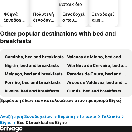
Φθηνά
Πολυτελή
Ξενοδοχεί
Ξενοδοχεί
ξενοδοχεί
ξενοδοχεί
α που
α με
α
α
δέχονται
πάρκινγκ
κατοικίδι
Other popular destinations with bed and
α
breakfasts
Caminha, bed and breakfasts
Valenca de Minho, bed and breakfasts
Nigrán, bed and breakfasts
Vila Nova de Cerveira, bed and breakfasts
Melgaço, bed and breakfasts
Paredes de Coura, bed and breakfasts
Porriño, bed and breakfasts
Arcos de Valdevez, bed and breakfasts
Riveira, bed and breakfasts
Cuntis, bed and breakfasts
Villanueva de Arosa, bed and breakfasts
Cambados, bed and breakfasts
Εμφάνιση όλων των καταλυμάτων στον προορισμό Βίγκο
Villagarcía de Arousa, bed and breakfasts
Vila Praia de Ancora, bed and breakfasts
Αναζήτηση Ξενοδοχείων
Ευρώπη
Ισπανία
Γαλλικία
Caldas de Reyes, bed and breakfasts
Bueu, bed and breakfasts
Βίγκο
Bed & breakfast σε Βίγκο
Cangas de Morrazo, bed and breakfasts
Tuy, bed and breakfasts