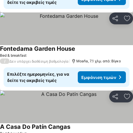
δείτε τις ακριβείς τιμές
Κοινοποί
Πρ
Fontedama Garden House
Bed & breakfast
/
Moaña, 7.1 χλμ. από: Βίγκο
Δεν υπάρχει διαθέσιμη βαθμολογία
Επιλέξτε ημερομηνίες, για να
Εμφάνιση τιμών
δείτε τις ακριβείς τιμές
Κοινοποί
Πρ
A Casa Do Patín Cangas