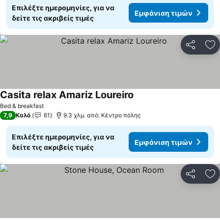
Επιλέξτε ημερομηνίες, για να
Εμφάνιση τιμών
δείτε τις ακριβείς τιμές
Κοινοποί
Πρ
Casita relax Amariz Loureiro
Bed & breakfast
7,9
Καλό
61
9.3 χλμ. από: Κέντρο πόλης
Επιλέξτε ημερομηνίες, για να
Εμφάνιση τιμών
δείτε τις ακριβείς τιμές
Κοινοποί
Πρ