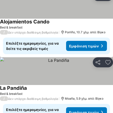
Alojamientos Cando
Bed & breakfast
/
Porriño, 10.7 χλμ. από: Βίγκο
Δεν υπάρχει διαθέσιμη βαθμολογία
Επιλέξτε ημερομηνίες, για να
Εμφάνιση τιμών
δείτε τις ακριβείς τιμές
Κοινοποί
Πρ
La Pandiña
Bed & breakfast
/
Moaña, 5.9 χλμ. από: Βίγκο
Δεν υπάρχει διαθέσιμη βαθμολογία
Επιλέξτε ημερομηνίες, για να
Εμφάνιση τιμών