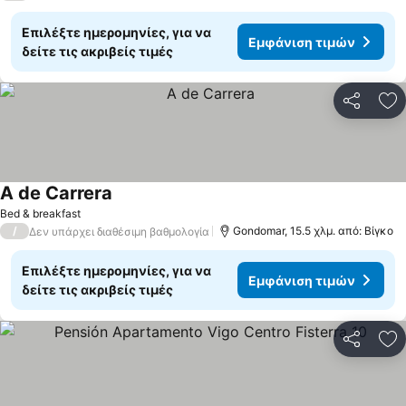
Επιλέξτε ημερομηνίες, για να
Εμφάνιση τιμών
δείτε τις ακριβείς τιμές
Κοινοποί
Πρ
A de Carrera
Bed & breakfast
/
Gondomar, 15.5 χλμ. από: Βίγκο
Δεν υπάρχει διαθέσιμη βαθμολογία
Επιλέξτε ημερομηνίες, για να
Εμφάνιση τιμών
δείτε τις ακριβείς τιμές
Κοινοποί
Πρ