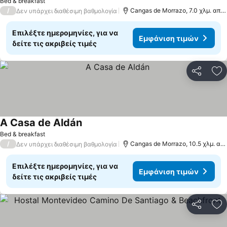
Bed & breakfast
/
Cangas de Morrazo, 7.0 χλμ. από: Βίγκο
Δεν υπάρχει διαθέσιμη βαθμολογία
Επιλέξτε ημερομηνίες, για να
Εμφάνιση τιμών
δείτε τις ακριβείς τιμές
Κοινοποί
Πρ
A Casa de Aldán
Bed & breakfast
/
Cangas de Morrazo, 10.5 χλμ. από: Βίγκο
Δεν υπάρχει διαθέσιμη βαθμολογία
Επιλέξτε ημερομηνίες, για να
Εμφάνιση τιμών
δείτε τις ακριβείς τιμές
Κοινοποί
Πρ