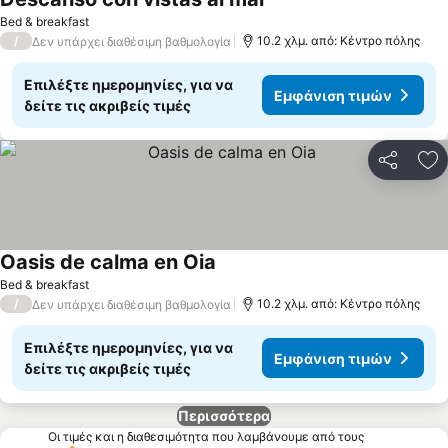
Bed & breakfast
/
10.2 χλμ. από: Κέντρο πόλης
Δεν υπάρχει διαθέσιμη βαθμολογία
Επιλέξτε ημερομηνίες, για να
Εμφάνιση τιμών
δείτε τις ακριβείς τιμές
Κοινοποί
Πρ
Oasis de calma en Oia
Bed & breakfast
/
10.2 χλμ. από: Κέντρο πόλης
Δεν υπάρχει διαθέσιμη βαθμολογία
Επιλέξτε ημερομηνίες, για να
Εμφάνιση τιμών
δείτε τις ακριβείς τιμές
Περισσότερα
Οι τιμές και η διαθεσιμότητα που λαμβάνουμε από τους