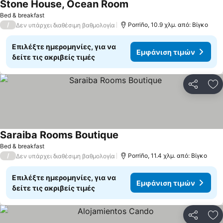
Stone House, Ocean Room
Bed & breakfast
/
Porriño, 10.9 χλμ. από: Βίγκο
Δεν υπάρχει διαθέσιμη βαθμολογία
Επιλέξτε ημερομηνίες, για να
Εμφάνιση τιμών
δείτε τις ακριβείς τιμές
Κοινοποί
Πρ
Saraiba Rooms Boutique
Bed & breakfast
/
Porriño, 11.4 χλμ. από: Βίγκο
Δεν υπάρχει διαθέσιμη βαθμολογία
Επιλέξτε ημερομηνίες, για να
Εμφάνιση τιμών
δείτε τις ακριβείς τιμές
Κοινοποί
Πρ