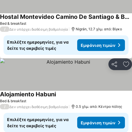
Hostal Montevideo Camino De Santiago & Beachfront
Bed & breakfast
/
Nigrán, 12.7 χλμ. από: Βίγκο
Δεν υπάρχει διαθέσιμη βαθμολογία
Επιλέξτε ημερομηνίες, για να
Εμφάνιση τιμών
δείτε τις ακριβείς τιμές
Κοινοποί
Πρ
Alojamiento Habuni
Bed & breakfast
/
0.5 χλμ. από: Κέντρο πόλης
Δεν υπάρχει διαθέσιμη βαθμολογία
Επιλέξτε ημερομηνίες, για να
Εμφάνιση τιμών
δείτε τις ακριβείς τιμές