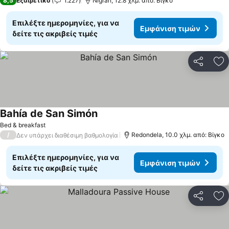
8,5
Εξαιρετικό
1.227
Nigrán, 12.8 χλμ. από: Βίγκο
Επιλέξτε ημερομηνίες, για να
Εμφάνιση τιμών
δείτε τις ακριβείς τιμές
Κοινοποί
Πρ
Bahía de San Simón
Bed & breakfast
/
Redondela, 10.0 χλμ. από: Βίγκο
Δεν υπάρχει διαθέσιμη βαθμολογία
Επιλέξτε ημερομηνίες, για να
Εμφάνιση τιμών
δείτε τις ακριβείς τιμές
Κοινοποί
Πρ