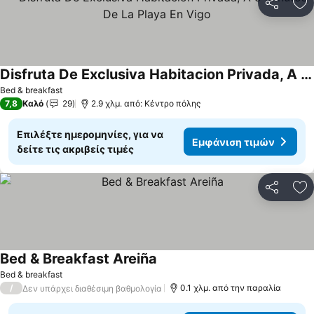
Κοινοποί
Πρ
Disfruta De Exclusiva Habitacion Privada, A 5 Minutos De La Playa En Vigo
Bed & breakfast
7,8
Καλό
29
2.9 χλμ. από: Κέντρο πόλης
Επιλέξτε ημερομηνίες, για να
Εμφάνιση τιμών
δείτε τις ακριβείς τιμές
Κοινοποί
Πρ
Bed & Breakfast Areiña
Bed & breakfast
/
0.1 χλμ. από την παραλία
Δεν υπάρχει διαθέσιμη βαθμολογία