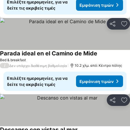
Επιλέξτε ημερομηνίες, για να
Εμφάνιση τιμών
δείτε τις ακριβείς τιμές
Κοινοποί
Πρ
Parada ideal en el Camino de Mide
Bed & breakfast
/
10.2 χλμ. από: Κέντρο πόλης
Δεν υπάρχει διαθέσιμη βαθμολογία
Επιλέξτε ημερομηνίες, για να
Εμφάνιση τιμών
δείτε τις ακριβείς τιμές
Κοινοποί
Πρ
Descanso con vistas al mar