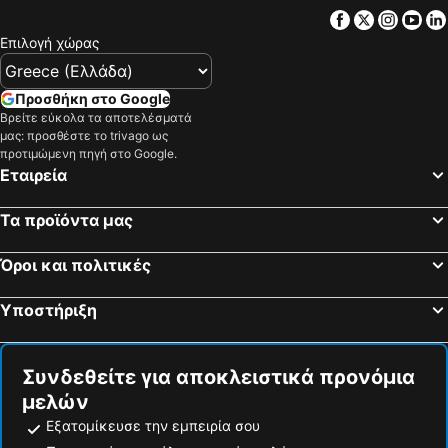
Redondela, bed and breakfasts
Meaño, bed and breakfasts
Facebook
Twitter
Insta
Yo
Moledo, bed and breakfasts
Monção, bed and breakfasts
Επιλογή χώρας
Puenteareas, bed and breakfasts
Ποντεβέδρα, bed and breakfasts
Cotobad, bed and breakfasts
Valença, bed and breakfasts
Προσθήκη στο Google
Βρείτε εύκολα τα αποτελέσματά
La Isla de Arosa, bed and breakfasts
Poyo, bed and breakfasts
μας: προσθέστε το trivago ως
El Grove, bed and breakfasts
Meis, bed and breakfasts
προτιμώμενη πηγή στο Google.
Εταιρεία
Τα προϊόντα μας
Όροι και πολιτικές
Υποστήριξη
Συνδεθείτε για αποκλειστικά προνόμια
μελών
Εξατομίκευσε την εμπειρία σου