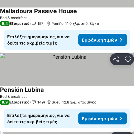
Malladoura Passive House
Bed & breakfast
9,4
Εξαιρετικό
157
Porriño, 11.0 χλμ. από: Βίγκο
Επιλέξτε ημερομηνίες, για να
Εμφάνιση τιμών
δείτε τις ακριβείς τιμές
Κοινοποί
Πρ
Pensión Lubina
Bed & breakfast
8,9
Εξαιρετικό
149
Bueu, 12.8 χλμ. από: Βίγκο
Επιλέξτε ημερομηνίες, για να
Εμφάνιση τιμών
δείτε τις ακριβείς τιμές