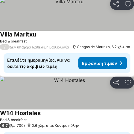
Κοινοποί
Πρ
Villa Maritxu
Bed & breakfast
/
Cangas de Morrazo, 6.2 χλμ. από: Βίγκο
Δεν υπάρχει διαθέσιμη βαθμολογία
Επιλέξτε ημερομηνίες, για να
Εμφάνιση τιμών
δείτε τις ακριβείς τιμές
Κοινοποί
Πρ
W14 Hostales
Bed & breakfast
6,7
700
0.6 χλμ. από: Κέντρο πόλης