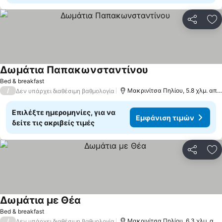
Κοινοποί
Πρ
Δωμάτια Παπακωνσταντίνου
Bed & breakfast
/
Μακρινίτσα Πηλίου, 5.8 χλμ. από: Βόλος
Δεν υπάρχει διαθέσιμη βαθμολογία
Επιλέξτε ημερομηνίες, για να
Εμφάνιση τιμών
δείτε τις ακριβείς τιμές
Κοινοποί
Πρ
Δωμάτια με Θέα
Bed & breakfast
/
Μακρινίτσα Πηλίου, 6.3 χλμ. από: Βόλος
Δεν υπάρχει διαθέσιμη βαθμολογία