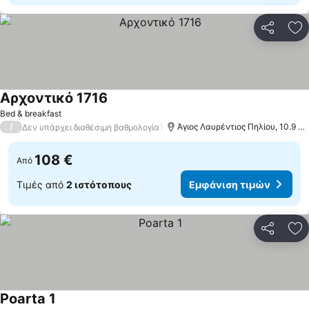
Κοινοποί
Πρ
Αρχοντικό 1716
Bed & breakfast
/
Άγιος Λαυρέντιος Πηλίου, 10.9 χλμ. από: Βόλος
Δεν υπάρχει διαθέσιμη βαθμολογία
108 €
Από
Τιμές από
2 ιστότοπους
Εμφάνιση τιμών
Κοινοποί
Πρ
Poarta 1