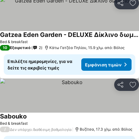
Κοινοποί
Πρ
Gatzea Eden Garden - DELUXE Δίκλινο δωμάτιο
Bed & breakfast
10
Εξαιρετικό
2
Κάτω Γατζέα Πηλίου, 15.9 χλμ. από: Βόλος
Επιλέξτε ημερομηνίες, για να
Εμφάνιση τιμών
δείτε τις ακριβείς τιμές
Κοινοποί
Πρ
Sabouko
Bed & breakfast
/
Βυζίτσα, 17.3 χλμ. από: Βόλος
Δεν υπάρχει διαθέσιμη βαθμολογία