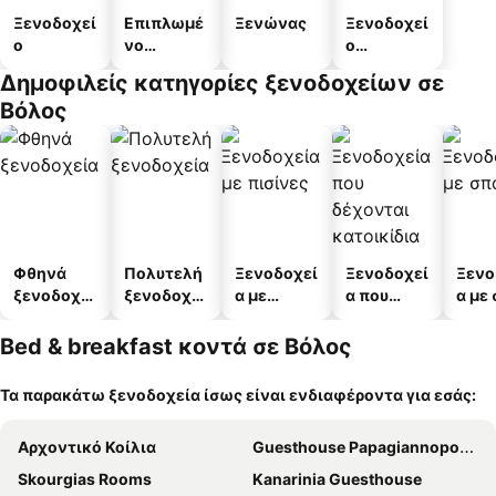
Ξενοδοχεί
Επιπλωμέ
Ξενώνας
Ξενοδοχεί
ο
νο
ο
διαμέρισμ
διαμερισμ
Δημοφιλείς κατηγορίες ξενοδοχείων σε
α
άτων
Βόλος
Φθηνά
Πολυτελή
Ξενοδοχεί
Ξενοδοχεί
Ξενο
ξενοδοχεί
ξενοδοχεί
α με
α που
α με
α
α
πισίνες
δέχονται
κατοικίδι
Bed & breakfast κοντά σε Βόλος
α
Τα παρακάτω ξενοδοχεία ίσως είναι ενδιαφέροντα για εσάς:
Αρχοντικό Κοίλια
Guesthouse Papagiannopoulou
Skourgias Rooms
Kanarinia Guesthouse