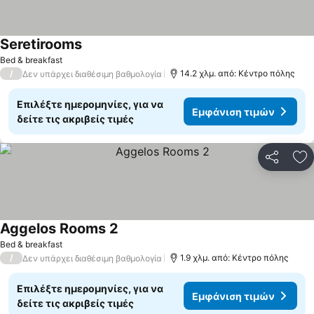
Seretirooms
Bed & breakfast
/
14.2 χλμ. από: Κέντρο πόλης
Δεν υπάρχει διαθέσιμη βαθμολογία
Επιλέξτε ημερομηνίες, για να
Εμφάνιση τιμών
δείτε τις ακριβείς τιμές
Κοινοποί
Πρ
Aggelos Rooms 2
Bed & breakfast
/
1.9 χλμ. από: Κέντρο πόλης
Δεν υπάρχει διαθέσιμη βαθμολογία
Επιλέξτε ημερομηνίες, για να
Εμφάνιση τιμών
δείτε τις ακριβείς τιμές