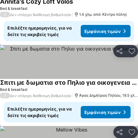
Annita's Cozy Loft Volos
Bed & breakfast
/
1.4 χλμ. από: Κέντρο πόλης
Δεν υπάρχει διαθέσιμη βαθμολογία
Επιλέξτε ημερομηνίες, για να
Εμφάνιση τιμών
δείτε τις ακριβείς τιμές
Κοινοποί
Πρ
Σπιτι με δωματια στο Πηλιο για οικογενεια η φιλους
Bed & breakfast
/
Άγιος Δημήτριος Πηλίου, 19.5 χλμ. από: Βόλος
Δεν υπάρχει διαθέσιμη βαθμολογία
Επιλέξτε ημερομηνίες, για να
Εμφάνιση τιμών
δείτε τις ακριβείς τιμές
Κοινοποί
Πρ