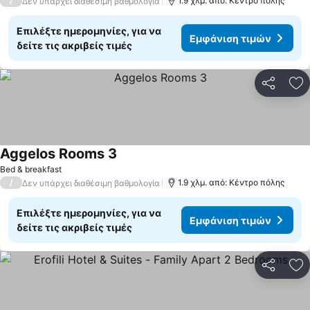
/
1.9 χλμ. από: Κέντρο πόλης
Δεν υπάρχει διαθέσιμη βαθμολογία
Επιλέξτε ημερομηνίες, για να
Εμφάνιση τιμών
δείτε τις ακριβείς τιμές
Κοινοποί
Πρ
Aggelos Rooms 3
Bed & breakfast
/
1.9 χλμ. από: Κέντρο πόλης
Δεν υπάρχει διαθέσιμη βαθμολογία
Επιλέξτε ημερομηνίες, για να
Εμφάνιση τιμών
δείτε τις ακριβείς τιμές
Κοινοποί
Πρ