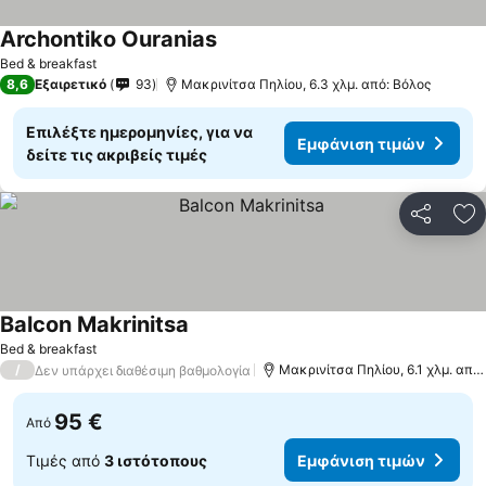
Archontiko Ouranias
Bed & breakfast
8,6
Εξαιρετικό
93
Μακρινίτσα Πηλίου, 6.3 χλμ. από: Βόλος
Επιλέξτε ημερομηνίες, για να
Εμφάνιση τιμών
δείτε τις ακριβείς τιμές
Κοινοποί
Πρ
Balcon Makrinitsa
Bed & breakfast
/
Μακρινίτσα Πηλίου, 6.1 χλμ. από: Βόλος
Δεν υπάρχει διαθέσιμη βαθμολογία
95 €
Από
Τιμές από
3 ιστότοπους
Εμφάνιση τιμών