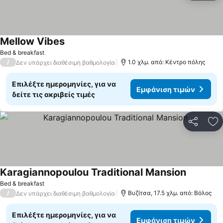
Mellow Vibes
Bed & breakfast
/
1.0 χλμ. από: Κέντρο πόλης
Δεν υπάρχει διαθέσιμη βαθμολογία
Επιλέξτε ημερομηνίες, για να
Εμφάνιση τιμών
δείτε τις ακριβείς τιμές
Κοινοποί
Πρ
Karagiannopoulou Traditional Mansion
Bed & breakfast
/
Βυζίτσα, 17.5 χλμ. από: Βόλος
Δεν υπάρχει διαθέσιμη βαθμολογία
Επιλέξτε ημερομηνίες, για να
Εμφάνιση τιμών