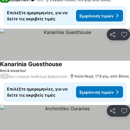
Επιλέξτε ημερομηνίες, για να
Εμφάνιση τιμών
δείτε τις ακριβείς τιμές
Κοινοποί
Πρ
Kanarinia Guesthouse
Bed & breakfast
/
Καλά Νερά, 17.8 χλμ. από: Βόλος
Δεν υπάρχει διαθέσιμη βαθμολογία
Επιλέξτε ημερομηνίες, για να
Εμφάνιση τιμών
δείτε τις ακριβείς τιμές
Κοινοποί
Πρ