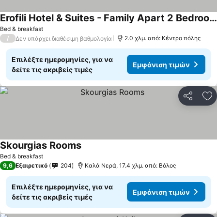
Erofili Hotel & Suites - Family Apart 2 Bedrooms
Bed & breakfast
/
2.0 χλμ. από: Κέντρο πόλης
Δεν υπάρχει διαθέσιμη βαθμολογία
Επιλέξτε ημερομηνίες, για να
Εμφάνιση τιμών
δείτε τις ακριβείς τιμές
Κοινοποί
Πρ
Skourgias Rooms
Bed & breakfast
9,6
Εξαιρετικό
204
Καλά Νερά, 17.4 χλμ. από: Βόλος
Επιλέξτε ημερομηνίες, για να
Εμφάνιση τιμών
δείτε τις ακριβείς τιμές