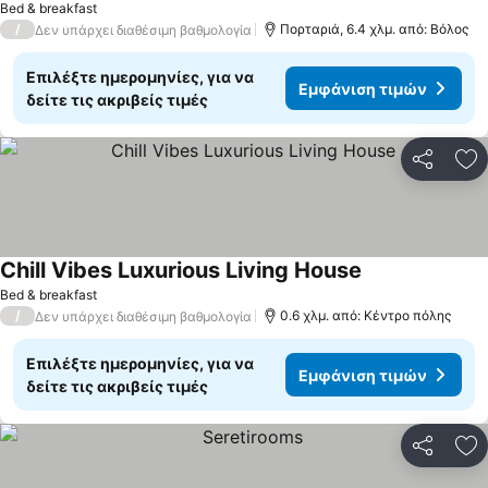
Bed & breakfast
/
Πορταριά, 6.4 χλμ. από: Βόλος
Δεν υπάρχει διαθέσιμη βαθμολογία
Επιλέξτε ημερομηνίες, για να
Εμφάνιση τιμών
δείτε τις ακριβείς τιμές
Κοινοποί
Πρ
Chill Vibes Luxurious Living House
Bed & breakfast
/
0.6 χλμ. από: Κέντρο πόλης
Δεν υπάρχει διαθέσιμη βαθμολογία
Επιλέξτε ημερομηνίες, για να
Εμφάνιση τιμών
δείτε τις ακριβείς τιμές
Κοινοποί
Πρ