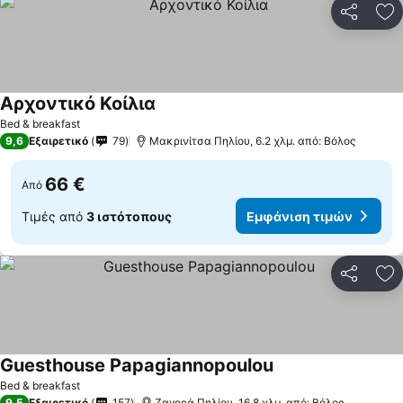
Κοινοποί
Πρ
Αρχοντικό Κοίλια
Bed & breakfast
9,6
Εξαιρετικό
79
Μακρινίτσα Πηλίου, 6.2 χλμ. από: Βόλος
66 €
Από
Τιμές από
3 ιστότοπους
Εμφάνιση τιμών
Κοινοποί
Πρ
Guesthouse Papagiannopoulou
Bed & breakfast
9,5
Εξαιρετικό
157
Ζαγορά Πηλίου, 16.8 χλμ. από: Βόλος