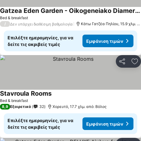
Gatzea Eden Garden - Oikogeneiako Diamerisma
Bed & breakfast
/
Κάτω Γατζέα Πηλίου, 15.9 χλμ. από: Βόλος
Δεν υπάρχει διαθέσιμη βαθμολογία
Επιλέξτε ημερομηνίες, για να
Εμφάνιση τιμών
δείτε τις ακριβείς τιμές
Κοινοποί
Πρ
Stavroula Rooms
Bed & breakfast
8,9
Εξαιρετικό
32
Χορευτό, 17.7 χλμ. από: Βόλος
Επιλέξτε ημερομηνίες, για να
Εμφάνιση τιμών
δείτε τις ακριβείς τιμές