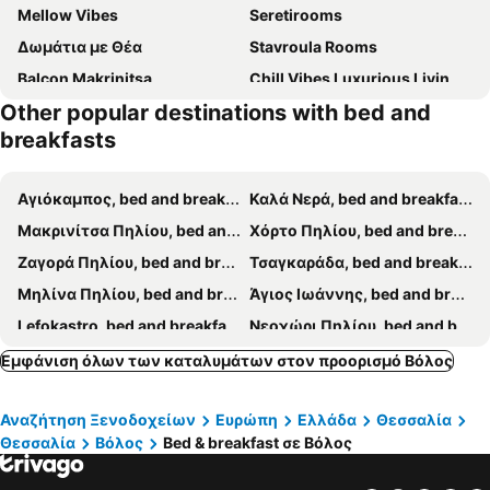
Mellow Vibes
Seretirooms
Δωμάτια με Θέα
Stavroula Rooms
Balcon Makrinitsa
Chill Vibes Luxurious Living House
Other popular destinations with bed and
Gatzea Eden Garden - DELUXE Δίκλινο δωμάτιο
Aggelos Rooms 2
breakfasts
Αγιόκαμπος, bed and breakfasts
Καλά Νερά, bed and breakfasts
Μακρινίτσα Πηλίου, bed and breakfasts
Χόρτο Πηλίου, bed and breakfasts
Ζαγορά Πηλίου, bed and breakfasts
Τσαγκαράδα, bed and breakfasts
Μηλίνα Πηλίου, bed and breakfasts
Άγιος Ιωάννης, bed and breakfasts
Lefokastro, bed and breakfasts
Νεοχώρι Πηλίου, bed and breakfasts
Λαύκος Πηλίου, bed and breakfasts
Τρούλος, bed and breakfasts
Εμφάνιση όλων των καταλυμάτων στον προορισμό Βόλος
Κάτω Γατζέα Πηλίου, bed and breakfasts
Τρίκερι Πηλίου, bed and breakfasts
Αναζήτηση Ξενοδοχείων
Ευρώπη
Ελλάδα
Θεσσαλία
Άγιος Λαυρέντιος Πηλίου, bed and breakfasts
Πορταριά, bed and breakfasts
Θεσσαλία
Βόλος
Bed & breakfast σε Βόλος
Χορευτό, bed and breakfasts