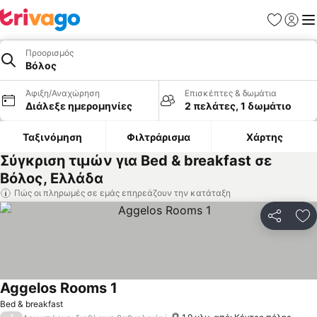
Αγαπημέν
Σύνδε
Με
Προορισμός
Βόλος
Άφιξη/Αναχώρηση
Επισκέπτες & δωμάτια
Διάλεξε ημερομηνίες
2 πελάτες, 1 δωμάτιο
Ταξινόμηση
Φιλτράρισμα
Χάρτης
Σύγκριση τιμών για Bed & breakfast σε
Βόλος, Ελλάδα
Πώς οι πληρωμές σε εμάς επηρεάζουν την κατάταξη
Κοινοποί
Πρ
Aggelos Rooms 1
Bed & breakfast