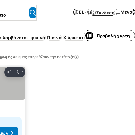
EL · €
Μενού
Σύνδεση
τιο
Προβολή χάρτη
ριλαμβάνεται πρωινό
Πισίνα
Χώρος στάθμευσης
Δωρεάν ακύ
ηρωμές σε εμάς επηρεάζουν την κατάταξη
Προσθήκη στα αγαπημένα
Κοινοποίηση
ιμών