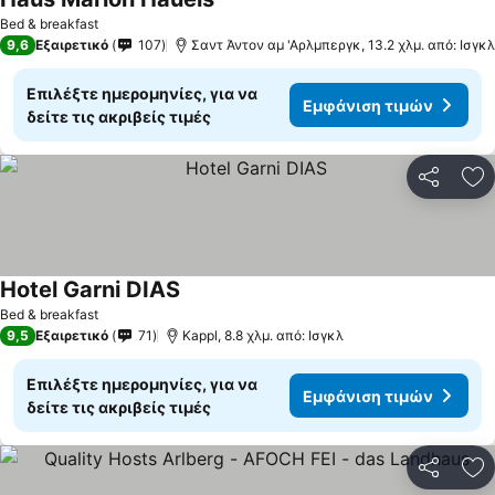
Εμφάνιση τιμών
Bed & breakfast
9,6
Εξαιρετικό
107
Σαντ Άντον αμ 'Αρλμπεργκ, 13.2 χλμ. από: Ισγκλ
Επιλέξτε ημερομηνίες, για να
Εμφάνιση τιμών
δείτε τις ακριβείς τιμές
Κοινοποί
Πρ
Hotel Garni DIAS
Εμφάνιση τιμών
Bed & breakfast
9,5
Εξαιρετικό
71
Kappl, 8.8 χλμ. από: Ισγκλ
Επιλέξτε ημερομηνίες, για να
Εμφάνιση τιμών
δείτε τις ακριβείς τιμές
Κοινοποί
Πρ