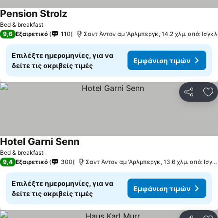
Pension Strolz
Εμφάνιση τιμών
Bed & breakfast
9,6
Εξαιρετικό
110
Σαντ Άντον αμ 'Αρλμπεργκ, 14.2 χλμ. από: Ισγκλ
Επιλέξτε ημερομηνίες, για να
Εμφάνιση τιμών
δείτε τις ακριβείς τιμές
Κοινοποί
Πρ
Hotel Garni Senn
Εμφάνιση τιμών
Bed & breakfast
9,4
Εξαιρετικό
300
Σαντ Άντον αμ 'Αρλμπεργκ, 13.6 χλμ. από: Ισγκ
Επιλέξτε ημερομηνίες, για να
Εμφάνιση τιμών
δείτε τις ακριβείς τιμές