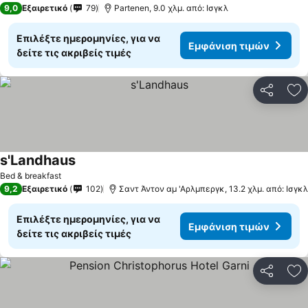
9,0
Εξαιρετικό
79
Partenen, 9.0 χλμ. από: Ισγκλ
Επιλέξτε ημερομηνίες, για να
Εμφάνιση τιμών
δείτε τις ακριβείς τιμές
Κοινοποί
Πρ
s'Landhaus
Εμφάνιση τιμών
Bed & breakfast
9,2
Εξαιρετικό
102
Σαντ Άντον αμ 'Αρλμπεργκ, 13.2 χλμ. από: Ισγκλ
Επιλέξτε ημερομηνίες, για να
Εμφάνιση τιμών
δείτε τις ακριβείς τιμές
Κοινοποί
Πρ