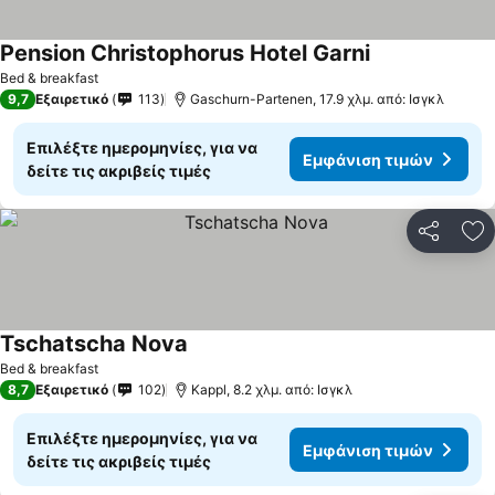
Pension Christophorus Hotel Garni
Εμφάνιση τιμ
Bed & breakfast
9,7
Εξαιρετικό
113
Gaschurn-Partenen, 17.9 χλμ. από: Ισγκλ
Επιλέξτε ημερομηνίες, για να
Εμφάνιση τιμών
δείτε τις ακριβείς τιμές
Κοινοποί
Πρ
Tschatscha Nova
Εμφάνιση τιμών
Bed & breakfast
8,7
Εξαιρετικό
102
Kappl, 8.2 χλμ. από: Ισγκλ
Επιλέξτε ημερομηνίες, για να
Εμφάνιση τιμών
δείτε τις ακριβείς τιμές