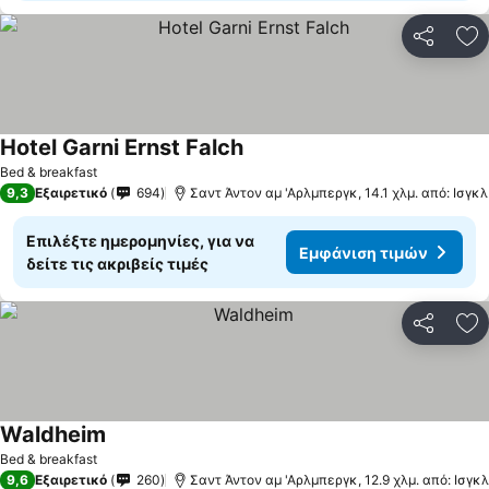
Κοινοποί
Πρ
Hotel Garni Ernst Falch
Εμφάνιση τιμών
Bed & breakfast
9,3
Εξαιρετικό
694
Σαντ Άντον αμ 'Αρλμπεργκ, 14.1 χλμ. από: Ισγκλ
Επιλέξτε ημερομηνίες, για να
Εμφάνιση τιμών
δείτε τις ακριβείς τιμές
Κοινοποί
Πρ
Waldheim
Εμφάνιση τιμών
Bed & breakfast
9,6
Εξαιρετικό
260
Σαντ Άντον αμ 'Αρλμπεργκ, 12.9 χλμ. από: Ισγκλ