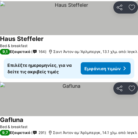
Κοινοποί
Πρ
Haus Steffeler
Εμφάνιση τιμών
Bed & breakfast
9,1
Εξαιρετικό
164
Σαντ Άντον αμ 'Αρλμπεργκ, 13.1 χλμ. από: Ισγκλ
Επιλέξτε ημερομηνίες, για να
Εμφάνιση τιμών
δείτε τις ακριβείς τιμές
Κοινοποί
Πρ
Gafluna
Εμφάνιση τιμών
Bed & breakfast
9,7
Εξαιρετικό
291
Σαντ Άντον αμ 'Αρλμπεργκ, 14.1 χλμ. από: Ισγκλ