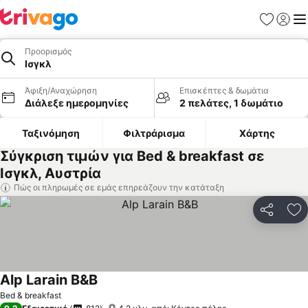
Αγαπημέν
Σύνδε
Με
Προορισμός
Ισγκλ
Άφιξη/Αναχώρηση
Επισκέπτες & δωμάτια
Διάλεξε ημερομηνίες
2 πελάτες, 1 δωμάτιο
Ταξινόμηση
Φιλτράρισμα
Χάρτης
Σύγκριση τιμών για Bed & breakfast σε
Ισγκλ, Αυστρία
Πώς οι πληρωμές σε εμάς επηρεάζουν την κατάταξη
Κοινοποί
Πρ
Alp Larain B&B
Εμφάνιση τιμών
Bed & breakfast