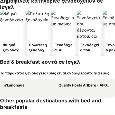
Δημοφιλείς κατηγορίες ξενοδοχείων σε
Ισγκλ
Φθηνά
Πολυτελή
Ξενοδοχεί
Ξενοδοχεί
Ξενο
ξενοδοχεί
ξενοδοχεί
α με
α που
α με
α
α
πισίνες
δέχονται
κατοικίδι
Bed & breakfast κοντά σε Ισγκλ
α
Τα παρακάτω ξενοδοχεία ίσως είναι ενδιαφέροντα για εσάς:
s'Landhaus
Quality Hosts Arlberg - AFOCH FEI - das Landhaus
Other popular destinations with bed and
breakfasts