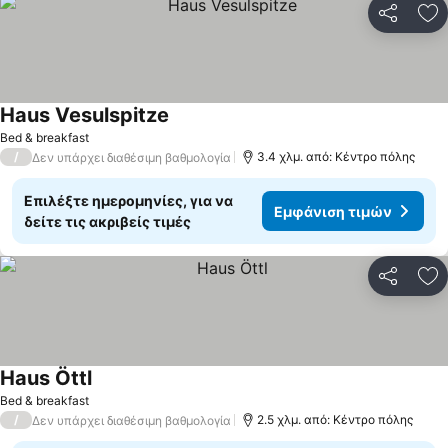
Κοινοποί
Πρ
Haus Vesulspitze
Εμφάνιση τιμών
Bed & breakfast
/
3.4 χλμ. από: Κέντρο πόλης
Δεν υπάρχει διαθέσιμη βαθμολογία
Επιλέξτε ημερομηνίες, για να
Εμφάνιση τιμών
δείτε τις ακριβείς τιμές
Κοινοποί
Πρ
Haus Öttl
Εμφάνιση τιμών
Bed & breakfast
/
2.5 χλμ. από: Κέντρο πόλης
Δεν υπάρχει διαθέσιμη βαθμολογία