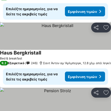
Επιλέξτε ημερομηνίες, για να
Εμφάνιση τιμών
δείτε τις ακριβείς τιμές
Κοινοποί
Πρ
Haus Bergkristall
Εμφάνιση τιμών
Bed & breakfast
9,2
Εξαιρετικό
246
Σαντ Άντον αμ 'Αρλμπεργκ, 12.8 χλμ. από: Ισγκλ
Επιλέξτε ημερομηνίες, για να
Εμφάνιση τιμών
δείτε τις ακριβείς τιμές
Κοινοποί
Πρ