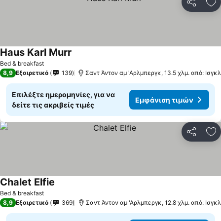
Κοινοποί
Πρ
Haus Karl Murr
Εμφάνιση τιμών
Bed & breakfast
8,9
Εξαιρετικό
139
Σαντ Άντον αμ 'Αρλμπεργκ, 13.5 χλμ. από: Ισγκλ
Επιλέξτε ημερομηνίες, για να
Εμφάνιση τιμών
δείτε τις ακριβείς τιμές
Κοινοποί
Πρ
Chalet Elfie
Εμφάνιση τιμών
Bed & breakfast
8,9
Εξαιρετικό
369
Σαντ Άντον αμ 'Αρλμπεργκ, 12.8 χλμ. από: Ισγκλ