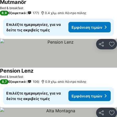
Mutmanör
Εμφάνιση τιμών
Bed & breakfast
8,9
Εξαιρετικό
177
0.4 χλμ. από: Κέντρο πόλης
Επιλέξτε ημερομηνίες, για να
Εμφάνιση τιμών
δείτε τις ακριβείς τιμές
Κοινοποί
Πρ
Pension Lenz
Εμφάνιση τιμών
Bed & breakfast
8,7
Εξαιρετικό
106
0.9 χλμ. από: Κέντρο πόλης
Επιλέξτε ημερομηνίες, για να
Εμφάνιση τιμών
δείτε τις ακριβείς τιμές
Κοινοποί
Πρ