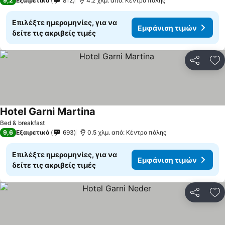
9,2
Εξαιρετικό
812
4.2 χλμ. από: Κέντρο πόλης
Επιλέξτε ημερομηνίες, για να
Εμφάνιση τιμών
δείτε τις ακριβείς τιμές
Κοινοποί
Πρ
Hotel Garni Martina
Εμφάνιση τιμών
Bed & breakfast
9,6
Εξαιρετικό
693
0.5 χλμ. από: Κέντρο πόλης
Επιλέξτε ημερομηνίες, για να
Εμφάνιση τιμών
δείτε τις ακριβείς τιμές
Κοινοποί
Πρ