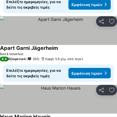
Επιλέξτε ημερομηνίες, για να
Εμφάνιση τιμών
δείτε τις ακριβείς τιμές
Κοινοποί
Πρ
Apart Garni Jägerheim
Εμφάνιση τιμών
Bed & breakfast
9,5
Εξαιρετικό
262
Kappl, 5.6 χλμ. από: Ισγκλ
Επιλέξτε ημερομηνίες, για να
Εμφάνιση τιμών
δείτε τις ακριβείς τιμές
Κοινοποί
Πρ
Haus Marion Haueis