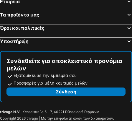
Εταιρεία
Curon Venosta, bed and breakfasts
Σρέκεν, bed and breakfasts
Stanzach, bed and breakfasts
Μαλλάου, bed and breakfasts
Τα προϊόντα μας
Sta. Maria Val Müstair, bed and breakfasts
Γκαλτούρ, bed and breakfasts
Όροι και πολιτικές
Sent, bed and breakfasts
Gargellen, bed and breakfasts
Μπραντ, bed and breakfasts
Άου, bed and breakfasts
Υποστήριξη
Jerzens, bed and breakfasts
Σόππερναου, bed and breakfasts
Φοντανέλλα/ Φασίνα, bed and breakfasts
Bach-Stockach im Lechtal, bed and breakfasts
Συνδεθείτε για αποκλειστικά προνόμια
μελών
Εξατομίκευσε την εμπειρία σου
Προσφορές για μέλη και τιμές μελών
Σύνδεση
trivago N.V.
, Kesselstraße 5 – 7, 40221 Düsseldorf, Γερμανία
Copyright 2026 trivago | Με την επιφύλαξη όλων των δικαιωμάτων.