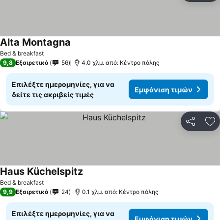
Alta Montagna
Εμφάνιση τιμών
Bed & breakfast
9,8
Εξαιρετικό
56
4.0 χλμ. από: Κέντρο πόλης
Επιλέξτε ημερομηνίες, για να
Εμφάνιση τιμών
δείτε τις ακριβείς τιμές
Κοινοποί
Πρ
Haus Küchelspitz
Εμφάνιση τιμών
Bed & breakfast
9,9
Εξαιρετικό
24
0.1 χλμ. από: Κέντρο πόλης
Επιλέξτε ημερομηνίες, για να
Εμφάνιση τιμών