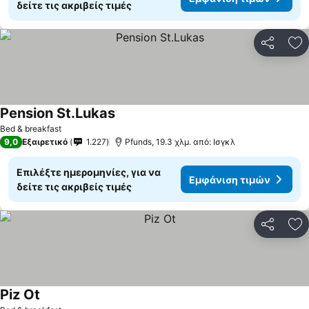
δείτε τις ακριβείς τιμές
Κοινοποί
Πρ
Pension St.Lukas
Εμφάνιση τιμών
Bed & breakfast
9,0
Εξαιρετικό
1.227
Pfunds, 19.3 χλμ. από: Ισγκλ
Επιλέξτε ημερομηνίες, για να
Εμφάνιση τιμών
δείτε τις ακριβείς τιμές
Κοινοποί
Πρ
Piz Ot
Εμφάνιση τιμών