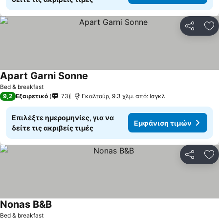
Κοινοποί
Πρ
Apart Garni Sonne
Εμφάνιση τιμών
Bed & breakfast
9,2
Εξαιρετικό
73
Γκαλτούρ, 9.3 χλμ. από: Ισγκλ
Επιλέξτε ημερομηνίες, για να
Εμφάνιση τιμών
δείτε τις ακριβείς τιμές
Κοινοποί
Πρ
Nonas B&B
Εμφάνιση τιμών
Bed & breakfast