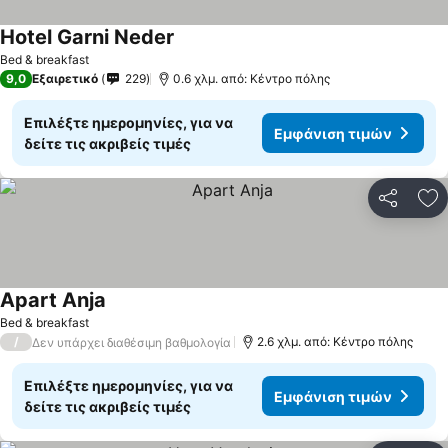
Hotel Garni Neder
Εμφάνιση τιμών
Bed & breakfast
9,0
Εξαιρετικό
229
0.6 χλμ. από: Κέντρο πόλης
Επιλέξτε ημερομηνίες, για να
Εμφάνιση τιμών
δείτε τις ακριβείς τιμές
Κοινοποί
Πρ
Apart Anja
Εμφάνιση τιμών
Bed & breakfast
/
2.6 χλμ. από: Κέντρο πόλης
Δεν υπάρχει διαθέσιμη βαθμολογία
Επιλέξτε ημερομηνίες, για να
Εμφάνιση τιμών
δείτε τις ακριβείς τιμές