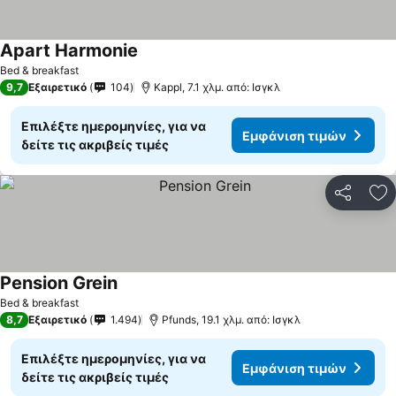
Apart Harmonie
Εμφάνιση τιμών
Bed & breakfast
9,7
Εξαιρετικό
104
Kappl, 7.1 χλμ. από: Ισγκλ
Επιλέξτε ημερομηνίες, για να
Εμφάνιση τιμών
δείτε τις ακριβείς τιμές
Κοινοποί
Πρ
Pension Grein
Εμφάνιση τιμών
Bed & breakfast
8,7
Εξαιρετικό
1.494
Pfunds, 19.1 χλμ. από: Ισγκλ
Επιλέξτε ημερομηνίες, για να
Εμφάνιση τιμών
δείτε τις ακριβείς τιμές