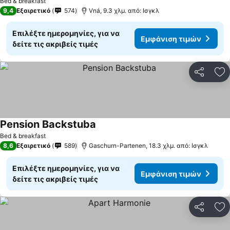
Bed & breakfast
9,4
Εξαιρετικό
574
Vná, 9.3 χλμ. από: Ισγκλ
Επιλέξτε ημερομηνίες, για να
Εμφάνιση τιμών
δείτε τις ακριβείς τιμές
Κοινοποί
Πρ
Pension Backstuba
Εμφάνιση τιμών
Bed & breakfast
8,6
Εξαιρετικό
589
Gaschurn-Partenen, 18.3 χλμ. από: Ισγκλ
Επιλέξτε ημερομηνίες, για να
Εμφάνιση τιμών
δείτε τις ακριβείς τιμές
Κοινοποί
Πρ