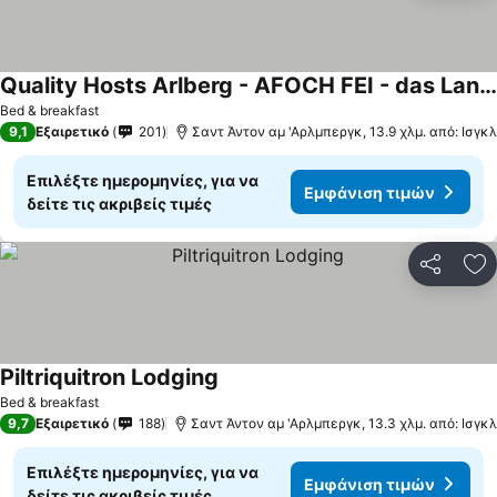
Quality Hosts Arlberg - AFOCH FEI - das Landhaus
Εμφάνιση τιμών
Bed & breakfast
9,1
Εξαιρετικό
201
Σαντ Άντον αμ 'Αρλμπεργκ, 13.9 χλμ. από: Ισγκλ
Επιλέξτε ημερομηνίες, για να
Εμφάνιση τιμών
δείτε τις ακριβείς τιμές
Κοινοποί
Πρ
Piltriquitron Lodging
Εμφάνιση τιμών
Bed & breakfast
9,7
Εξαιρετικό
188
Σαντ Άντον αμ 'Αρλμπεργκ, 13.3 χλμ. από: Ισγκλ
Επιλέξτε ημερομηνίες, για να
Εμφάνιση τιμών
δείτε τις ακριβείς τιμές