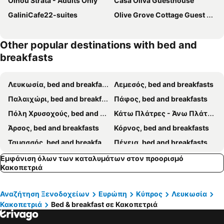
Oinou Strata - Adults Only
Casa Oliva Guesthouse
GaliniCafe22-suites
Olive Grove Cottage Guest House
Other popular destinations with bed and
breakfasts
Λευκωσία, bed and breakfasts
Λεμεσός, bed and breakfasts
Παλαιχώρι, bed and breakfasts
Πάφος, bed and breakfasts
Πόλη Χρυσοχούς, bed and breakfasts
Κάτω Πλάτρες - Άνω Πλάτρες, bed and breakfasts
Άρσος, bed and breakfasts
Κόρνος, bed and breakfasts
Ταμασσός, bed and breakfasts
Πέγεια, bed and breakfasts
Πάνω Λεύκαρα, bed and breakfasts
Εμφάνιση όλων των καταλυμάτων στον προορισμό
Κακοπετριά
Αναζήτηση Ξενοδοχείων
Ευρώπη
Κύπρος
Λευκωσία
Κακοπετριά
Bed & breakfast σε Κακοπετριά