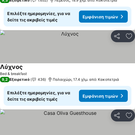
9,3
Εξαιρετικό
1.652
Λεμεσός, 18.9 χλμ. από: Κακοπετριά
Επιλέξτε ημερομηνίες, για να
Εμφάνιση τιμών
δείτε τις ακριβείς τιμές
Κοινοποί
Πρ
Λύχνος
Bed & breakfast
9,2
Εξαιρετικό
436
Παλαιχώρι, 17.4 χλμ. από: Κακοπετριά
Επιλέξτε ημερομηνίες, για να
Εμφάνιση τιμών
δείτε τις ακριβείς τιμές
Κοινοποί
Πρ