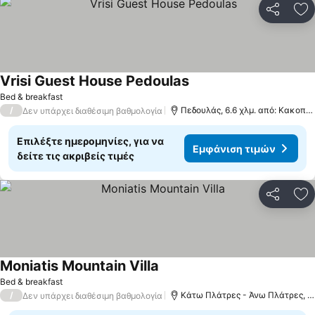
Κοινοποί
Πρ
Vrisi Guest House Pedoulas
Bed & breakfast
/
Πεδουλάς, 6.6 χλμ. από: Κακοπετριά
Δεν υπάρχει διαθέσιμη βαθμολογία
Επιλέξτε ημερομηνίες, για να
Εμφάνιση τιμών
δείτε τις ακριβείς τιμές
Κοινοποί
Πρ
Moniatis Mountain Villa
Bed & breakfast
/
Κάτω Πλάτρες - Άνω Πλάτρες, 12.9 χλμ. από: Κακοπετριά
Δεν υπάρχει διαθέσιμη βαθμολογία