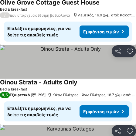
Olive Grove Cottage Guest House
Bed & breakfast
/
Λεμεσός, 16.9 χλμ. από: Κακοπετριά
Δεν υπάρχει διαθέσιμη βαθμολογία
Επιλέξτε ημερομηνίες, για να
Εμφάνιση τιμών
δείτε τις ακριβείς τιμές
Κοινοποί
Πρ
Oinou Strata - Adults Only
Bed & breakfast
9,5
Εξαιρετικό
296
Κάτω Πλάτρες - Άνω Πλάτρες, 18.7 χλμ. από: Κακοπετριά
Επιλέξτε ημερομηνίες, για να
Εμφάνιση τιμών
δείτε τις ακριβείς τιμές
Κοινοποί
Πρ