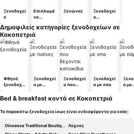
Ξενοδοχεί
Επιπλωμέ
Ξενώνας
Ξενοδοχεί
ο
νο
ο
διαμέρισμ
διαμερισμ
Δημοφιλείς κατηγορίες ξενοδοχείων σε
α
άτων
Κακοπετριά
Φθηνά
Ξενοδοχεί
Ξενοδοχεί
Ξενοδοχεί
Ξενο
ξενοδοχεί
α με
α που
α με σπα
α με
α
πισίνες
δέχονται
πάρκ
κατοικίδι
Bed & breakfast κοντά σε Κακοπετριά
α
Τα παρακάτω ξενοδοχεία ίσως είναι ενδιαφέροντα για εσάς:
Oinoessa Traditional Boutique Guest Houses
Λύχνος