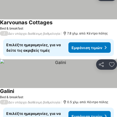
Karvounas Cottages
Bed & breakfast
/
7.8 χλμ. από: Κέντρο πόλης
Δεν υπάρχει διαθέσιμη βαθμολογία
Επιλέξτε ημερομηνίες, για να
Εμφάνιση τιμών
δείτε τις ακριβείς τιμές
Κοινοποί
Πρ
Galini
Bed & breakfast
/
0.5 χλμ. από: Κέντρο πόλης
Δεν υπάρχει διαθέσιμη βαθμολογία
Επιλέξτε ημερομηνίες, για να
Εμφάνιση τιμών