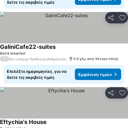
δείτε τις ακριβείς τιμές
Κοινοποί
Πρ
GaliniCafe22-suites
Bed & breakfast
/
0.6 χλμ. από: Κέντρο πόλης
Δεν υπάρχει διαθέσιμη βαθμολογία
Επιλέξτε ημερομηνίες, για να
Εμφάνιση τιμών
δείτε τις ακριβείς τιμές
Κοινοποί
Πρ
Eftychia's House