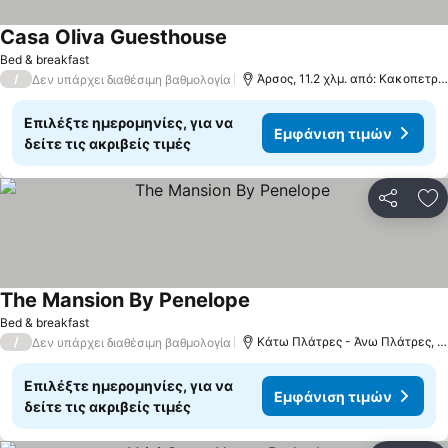
Casa Oliva Guesthouse
Bed & breakfast
/
Άρσος, 11.2 χλμ. από: Κακοπετριά
Δεν υπάρχει διαθέσιμη βαθμολογία
Επιλέξτε ημερομηνίες, για να
Εμφάνιση τιμών
δείτε τις ακριβείς τιμές
Κοινοποί
Πρ
The Mansion By Penelope
Bed & breakfast
/
Κάτω Πλάτρες - Άνω Πλάτρες, 17.1 χλμ. από: Κακοπετριά
Δεν υπάρχει διαθέσιμη βαθμολογία
Επιλέξτε ημερομηνίες, για να
Εμφάνιση τιμών
δείτε τις ακριβείς τιμές