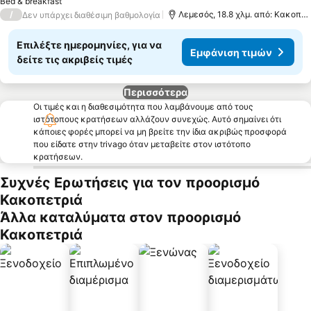
Bed & breakfast
/
Λεμεσός, 18.8 χλμ. από: Κακοπετριά
Δεν υπάρχει διαθέσιμη βαθμολογία
Επιλέξτε ημερομηνίες, για να
Εμφάνιση τιμών
δείτε τις ακριβείς τιμές
Περισσότερα
Οι τιμές και η διαθεσιμότητα που λαμβάνουμε από τους
ιστότοπους κρατήσεων αλλάζουν συνεχώς. Αυτό σημαίνει ότι
κάποιες φορές μπορεί να μη βρείτε την ίδια ακριβώς προσφορά
που είδατε στην trivago όταν μεταβείτε στον ιστότοπο
κρατήσεων.
Συχνές Ερωτήσεις για τον προορισμό
Κακοπετριά
Άλλα καταλύματα στον προορισμό
Κακοπετριά