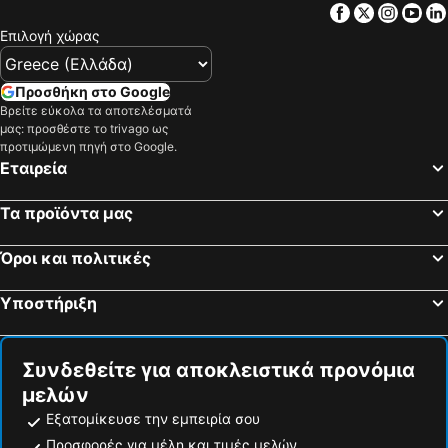
Facebook
Twitter
Insta
Yo
Επιλογή χώρας
Προσθήκη στο Google
Βρείτε εύκολα τα αποτελέσματά
μας: προσθέστε το trivago ως
προτιμώμενη πηγή στο Google.
Εταιρεία
Τα προϊόντα μας
Όροι και πολιτικές
Υποστήριξη
Συνδεθείτε για αποκλειστικά προνόμια
μελών
Εξατομίκευσε την εμπειρία σου
Προσφορές για μέλη και τιμές μελών