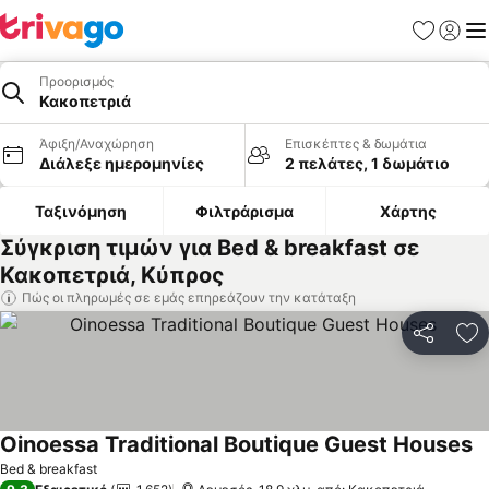
Αγαπημέν
Σύνδε
Με
Προορισμός
Κακοπετριά
Άφιξη/Αναχώρηση
Επισκέπτες & δωμάτια
Διάλεξε ημερομηνίες
2 πελάτες, 1 δωμάτιο
Ταξινόμηση
Φιλτράρισμα
Χάρτης
Σύγκριση τιμών για Bed & breakfast σε
Κακοπετριά, Κύπρος
Πώς οι πληρωμές σε εμάς επηρεάζουν την κατάταξη
Κοινοποί
Πρ
Oinoessa Traditional Boutique Guest Houses
Bed & breakfast