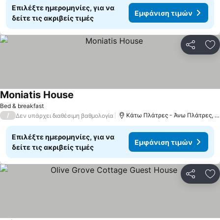
Επιλέξτε ημερομηνίες, για να
Εμφάνιση τιμών
δείτε τις ακριβείς τιμές
Κοινοποί
Πρ
Moniatis House
Bed & breakfast
/
Κάτω Πλάτρες - Άνω Πλάτρες, 13.7 χλμ. από: Κακοπετριά
Δεν υπάρχει διαθέσιμη βαθμολογία
Επιλέξτε ημερομηνίες, για να
Εμφάνιση τιμών
δείτε τις ακριβείς τιμές
Κοινοποί
Πρ