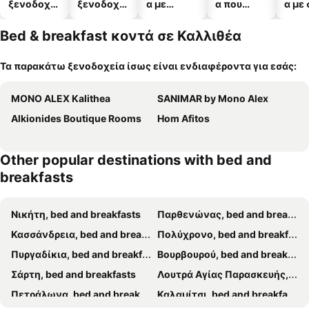
ξενοδοχεί
ξενοδοχεί
α με
α που
α με
α
α
πισίνες
δέχονται
κατοικίδι
Bed & breakfast κοντά σε Καλλιθέα
α
Τα παρακάτω ξενοδοχεία ίσως είναι ενδιαφέροντα για εσάς:
MONO ALEX Kalithea
SANIMAR by Mono Alex
Alkionides Boutique Rooms
Hom Afitos
Other popular destinations with bed and
breakfasts
Νικήτη, bed and breakfasts
Παρθενώνας, bed and breakfasts
Κασσάνδρεια, bed and breakfasts
Πολύχρονο, bed and breakfasts
Πυργαδίκια, bed and breakfasts
Βουρβουρού, bed and breakfasts
Σάρτη, bed and breakfasts
Λουτρά Αγίας Παρασκευής, bed and breakfasts
Πετράλωνα, bed and breakfasts
Καλαμίτσι, bed and breakfasts