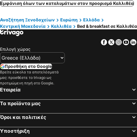
Τορώνη, bed and breakfasts
Άφυτος, bed and breakfasts
Εμφάνιση όλων των καταλυμάτων στον προορισμό Καλλιθέα
Αμμουλιανή, bed and breakfasts
Νέα Μουδανιά, bed and breakfasts
Αναζήτηση Ξενοδοχείων
Ευρώπη
Ελλάδα
Πευκοχώρι, bed and breakfasts
Πολύγυρος, bed and breakfasts
Κεντρική Μακεδονία
Καλλιθέα
Bed & breakfast σε Καλλιθέα
Άγιος Ιωάννης Σιθωνίας, bed and breakfasts
Νέα Καλλικράτεια, bed and breakfasts
Facebook
Twitter
Insta
Yo
Επιλογή χώρας
Προσθήκη στο Google
Βρείτε εύκολα τα αποτελέσματά
μας: προσθέστε το trivago ως
προτιμώμενη πηγή στο Google.
Εταιρεία
Τα προϊόντα μας
Όροι και πολιτικές
Υποστήριξη