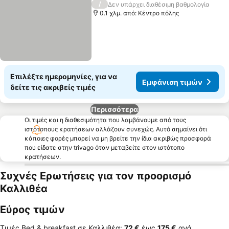
/
Δεν υπάρχει διαθέσιμη βαθμολογία
0.1 χλμ. από: Κέντρο πόλης
Επιλέξτε ημερομηνίες, για να
Εμφάνιση τιμών
δείτε τις ακριβείς τιμές
Περισσότερα
Οι τιμές και η διαθεσιμότητα που λαμβάνουμε από τους
ιστότοπους κρατήσεων αλλάζουν συνεχώς. Αυτό σημαίνει ότι
κάποιες φορές μπορεί να μη βρείτε την ίδια ακριβώς προσφορά
που είδατε στην trivago όταν μεταβείτε στον ιστότοπο
κρατήσεων.
Συχνές Ερωτήσεις για τον προορισμό
Καλλιθέα
Εύρος τιμών
Τιμές Bed & breakfast σε Καλλιθέα:
‎72 €
έως
‎175 €
ανά