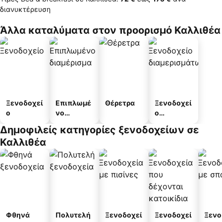
διανυκτέρευση
Άλλα καταλύματα στον προορισμό Καλλιθέα
Ξενοδοχεί
Επιπλωμέ
Θέρετρα
Ξενοδοχεί
ο
νο
ο
διαμέρισμ
διαμερισμ
Δημοφιλείς κατηγορίες ξενοδοχείων σε
α
άτων
Καλλιθέα
Φθηνά
Πολυτελή
Ξενοδοχεί
Ξενοδοχεί
Ξενο