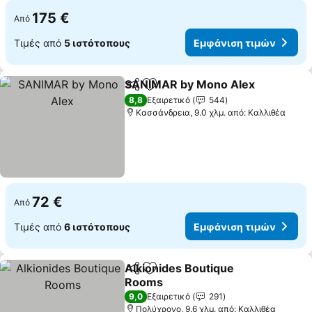
175 €
Από
Τιμές από
5 ιστότοπους
Εμφάνιση τιμών
SANIMAR by Mono Alex
Κοινοποίηση
Προσθήκη στα αγαπημένα
8,8
Εξαιρετικό
544
Κασσάνδρεια, 9.0 χλμ. από: Καλλιθέα
72 €
Από
Τιμές από
6 ιστότοπους
Εμφάνιση τιμών
Alkionides Boutique
Κοινοποίηση
Προσθήκη στα αγαπημένα
Rooms
9,0
Εξαιρετικό
291
Πολύχρονο, 9.6 χλμ. από: Καλλιθέα