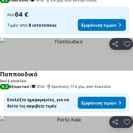
8,2
Πολύ καλό
976
2.8 χλμ. από: Κέντρο πόλης
64 €
Από
Τιμές από
8 ιστότοπους
Εμφάνιση τιμών
Κοινοποί
Πρ
Παππουδικό
Εμφάνιση τιμών
Bed & breakfast
9,3
Εξαιρετικό
814
Αρεόπολη, 17.4 χλμ. από: Κοκκάλα
Επιλέξτε ημερομηνίες, για να
Εμφάνιση τιμών
δείτε τις ακριβείς τιμές
Κοινοποί
Πρ