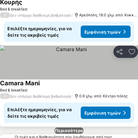
Κουρής
Εμφάνιση τιμών
Bed & breakfast
/
Αρεόπολη, 18.0 χλμ. από: Κοκκά
Δεν υπάρχει διαθέσιμη βαθμολογία
Επιλέξτε ημερομηνίες, για να
Εμφάνιση τιμών
δείτε τις ακριβείς τιμές
Κοινοποί
Πρ
Camara Mani
Εμφάνιση τιμών
Bed & breakfast
/
0.6 χλμ. από: Κέντρο πόλης
Δεν υπάρχει διαθέσιμη βαθμολογία
Επιλέξτε ημερομηνίες, για να
Εμφάνιση τιμών
δείτε τις ακριβείς τιμές
Περισσότερα
Οι τιμές και η διαθεσιμότητα που λαμβάνουμε από τους