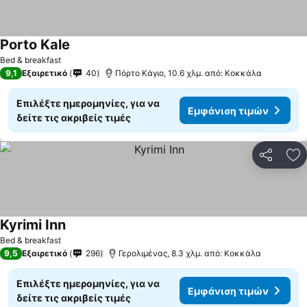
Porto Kale
Εμφάνιση τιμών
Bed & breakfast
9,1
Εξαιρετικό
40
Πόρτο Κάγιο, 10.6 χλμ. από: Κοκκάλα
Επιλέξτε ημερομηνίες, για να
Εμφάνιση τιμών
δείτε τις ακριβείς τιμές
Κοινοποί
Πρ
Kyrimi Inn
Εμφάνιση τιμών
Bed & breakfast
9,5
Εξαιρετικό
296
Γερολιμένας, 8.3 χλμ. από: Κοκκάλα
Επιλέξτε ημερομηνίες, για να
Εμφάνιση τιμών
δείτε τις ακριβείς τιμές