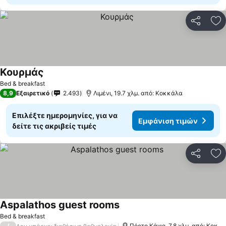
Κοινοποί
Πρ
Κουρμάς
Εμφάνιση τιμών
Bed & breakfast
8,9
Εξαιρετικό
2.493
Λιμένι, 19.7 χλμ. από: Κοκκάλα
Επιλέξτε ημερομηνίες, για να
Εμφάνιση τιμών
δείτε τις ακριβείς τιμές
Κοινοποί
Πρ
Aspalathos guest rooms
Εμφάνιση τιμών
Bed & breakfast
/
Πόρτο Κάγιο, 7.8 χλμ. από: Κοκκ