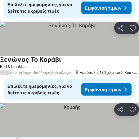
Επιλέξτε ημερομηνίες, για να
Εμφάνιση τιμών
δείτε τις ακριβείς τιμές
Κοινοποί
Πρ
Ξενώνας Το Καράβι
Εμφάνιση τιμών
Bed & breakfast
/
Αρεόπολη, 18.1 χλμ. από: Κοκκά
Δεν υπάρχει διαθέσιμη βαθμολογία
Επιλέξτε ημερομηνίες, για να
Εμφάνιση τιμών
δείτε τις ακριβείς τιμές
Κοινοποί
Πρ