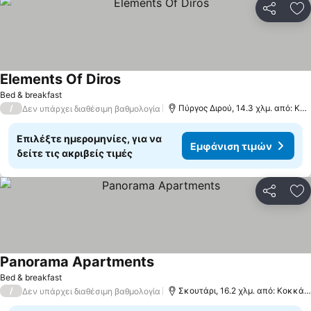
Κοινοποί
Πρ
Elements Of Diros
Εμφάνιση τιμών
Bed & breakfast
/
Πύργος Διρού, 14.3 χλμ. από: Κο
Δεν υπάρχει διαθέσιμη βαθμολογία
Επιλέξτε ημερομηνίες, για να
Εμφάνιση τιμών
δείτε τις ακριβείς τιμές
Κοινοποί
Πρ
Panorama Apartments
Εμφάνιση τιμών
Bed & breakfast
/
Σκουτάρι, 16.2 χλμ. από: Κοκκάλ
Δεν υπάρχει διαθέσιμη βαθμολογία