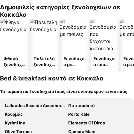
διαμέρισμ
διαμερισμ
Δημοφιλείς κατηγορίες ξενοδοχείων σε
α
άτων
Κοκκάλα
Φθηνά
Πολυτελή
Ξενοδοχεί
Ξενοδοχεί
Ξενο
ξενοδοχεί
ξενοδοχεί
α με
α που
α με
α
α
πισίνες
δέχονται
κατοικίδι
Bed & breakfast κοντά σε Κοκκάλα
α
Τα παρακάτω ξενοδοχεία ίσως είναι ενδιαφέροντα για εσάς:
Lalloudes Seaside Accommodation
Παππουδικό
Κουρμάς
Porto Kale
Kyrimi Inn
Elements Of Diros
Olive Terrace
Camara Mani