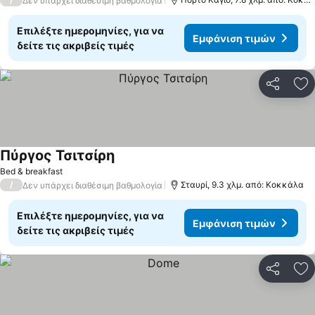
Δεν υπάρχει διαθέσιμη βαθμολογία
Επιλέξτε ημερομηνίες, για να
Εμφάνιση τιμών
δείτε τις ακριβείς τιμές
Κοινοποί
Πρ
Πύργος Τσιτσίρη
Εμφάνιση τιμών
Bed & breakfast
/
Σταυρί, 9.3 χλμ. από: Κοκκάλα
Δεν υπάρχει διαθέσιμη βαθμολογία
Επιλέξτε ημερομηνίες, για να
Εμφάνιση τιμών
δείτε τις ακριβείς τιμές
Κοινοποί
Πρ