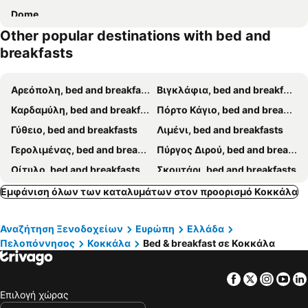
Dome
Other popular destinations with bed and
breakfasts
Αρεόπολη, bed and breakfasts
Βιγκλάφια, bed and breakfasts
Καρδαμύλη, bed and breakfasts
Πόρτο Κάγιο, bed and breakfasts
Γύθειο, bed and breakfasts
Λιμένι, bed and breakfasts
Γερολιμένας, bed and breakfasts
Πύργος Διρού, bed and breakfasts
Οίτυλο, bed and breakfasts
Σκουτάρι, bed and breakfasts
Εμφάνιση όλων των καταλυμάτων στον προορισμό Κοκκάλα
Αναζήτηση Ξενοδοχείων
Ευρώπη
Ελλάδα
Πελοπόννησος
Κοκκάλα
Bed & breakfast σε Κοκκάλα
Facebook
Twitter
Insta
Yo
Επιλογή χώρας