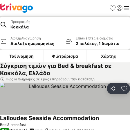
Αγαπημέν
Σύνδε
Με
Προορισμός
Κοκκάλα
Άφιξη/Αναχώρηση
Επισκέπτες & δωμάτια
Διάλεξε ημερομηνίες
2 πελάτες, 1 δωμάτιο
Ταξινόμηση
Φιλτράρισμα
Χάρτης
Σύγκριση τιμών για Bed & breakfast σε
Κοκκάλα, Ελλάδα
Πώς οι πληρωμές σε εμάς επηρεάζουν την κατάταξη
Κοινοποί
Πρ
Lalloudes Seaside Accommodation
Εμφάνιση τιμ
Bed & breakfast