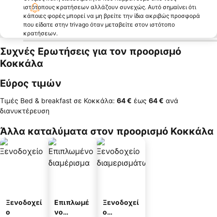
ιστότοπους κρατήσεων αλλάζουν συνεχώς. Αυτό σημαίνει ότι
κάποιες φορές μπορεί να μη βρείτε την ίδια ακριβώς προσφορά
που είδατε στην trivago όταν μεταβείτε στον ιστότοπο
κρατήσεων.
Συχνές Ερωτήσεις για τον προορισμό
Κοκκάλα
Εύρος τιμών
Τιμές Bed & breakfast σε Κοκκάλα:
‎64 €
έως
‎64 €
ανά
διανυκτέρευση
Άλλα καταλύματα στον προορισμό Κοκκάλα
Ξενοδοχεί
Επιπλωμέ
Ξενοδοχεί
ο
νο
ο