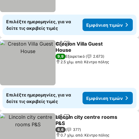
Επιλέξτε ημερομηνίες, για να
Εμφάνιση τιμών
δείτε τις ακριβείς τιμές
Creston Villa Guest
Κοινοποίηση
Προσθήκη στα αγαπημένα
House
9,9
Εξαιρετικό
2.673
2.5 χλμ. από: Κέντρο πόλης
Επιλέξτε ημερομηνίες, για να
Εμφάνιση τιμών
δείτε τις ακριβείς τιμές
Lincoln city centre rooms
Κοινοποίηση
Προσθήκη στα αγαπημένα
P&S
6,6
377
0.7 χλμ. από: Κέντρο πόλης