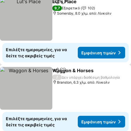
Lut's Place
Κοινοποίηση
Προσθήκη στα αγαπημένα
9,7
Εξαιρετικό
102
Somersby, 8.0 χλμ. από: Λίνκολν
Επιλέξτε ημερομηνίες, για να
Εμφάνιση τιμών
δείτε τις ακριβείς τιμές
Waggon & Horses
Κοινοποίηση
Προσθήκη στα αγαπημένα
/
Δεν υπάρχει διαθέσιμη βαθμολογία
Branston, 6.3 χλμ. από: Λίνκολν
Επιλέξτε ημερομηνίες, για να
Εμφάνιση τιμών
δείτε τις ακριβείς τιμές