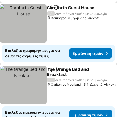
Carnforth Guest House
Κοινοποίηση
Προσθήκη στα αγαπημένα
/
Δεν υπάρχει διαθέσιμη βαθμολογία
Dorrington, 8.0 χλμ. από: Λίνκολν
Επιλέξτε ημερομηνίες, για να
Εμφάνιση τιμών
δείτε τις ακριβείς τιμές
The Grange Bed and
Κοινοποίηση
Προσθήκη στα αγαπημένα
Breakfast
/
Δεν υπάρχει διαθέσιμη βαθμολογία
Carlton Le Moorland, 15.4 χλμ. από: Λίνκολν
Επιλέξτε ημερομηνίες, για να
Εμφάνιση τιμών