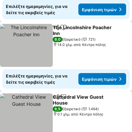
Επιλέξτε ημερομηνίες, για να
Εμφάνιση τιμών
δείτε τις ακριβείς τιμές
The Lincolnshire Poacher
Κοινοποίηση
Προσθήκη στα αγαπημένα
Inn
9,0
Εξαιρετικό
721
14.0 χλμ. από: Κέντρο πόλης
Επιλέξτε ημερομηνίες, για να
Εμφάνιση τιμών
δείτε τις ακριβείς τιμές
Cathedral View Guest
Κοινοποίηση
Προσθήκη στα αγαπημένα
House
9,5
Εξαιρετικό
1.464
0.1 χλμ. από: Κέντρο πόλης