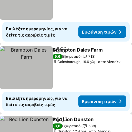
Επιλέξτε ημερομηνίες, για να
Εμφάνιση τιμών
δείτε τις ακριβείς τιμές
Brampton Dales Farm
Κοινοποίηση
Προσθήκη στα αγαπημένα
9,6
Εξαιρετικό
718
Gainsborough, 19.0 χλμ. από: Λίνκολν
Επιλέξτε ημερομηνίες, για να
Εμφάνιση τιμών
δείτε τις ακριβείς τιμές
Red Lion Dunston
Κοινοποίηση
Προσθήκη στα αγαπημένα
8,8
Εξαιρετικό
538
Dunston, 12.4 χλμ. από: Λίνκολν