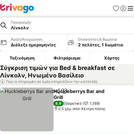
Αγαπημέν
Σύνδε
Με
Προορισμός
Λίνκολν
Άφιξη/Αναχώρηση
Επισκέπτες & δωμάτια
Διάλεξε ημερομηνίες
2 πελάτες, 1 δωμάτιο
Ταξινόμηση
Φιλτράρισμα
Χάρτης
Σύγκριση τιμών για Bed & breakfast σε
Λίνκολν, Ηνωμένο Βασίλειο
Πώς οι πληρωμές σε εμάς επηρεάζουν την κατάταξη
Huckleberrys Bar and
Κοινοποίηση
Προσθήκη στα αγαπημένα
Grill
8,9
Εξαιρετικό
1.369
0.5 χλμ. από: Κέντρο πόλης