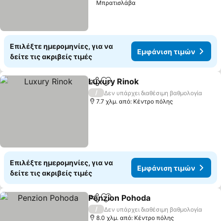
Μπρατισλάβα
Επιλέξτε ημερομηνίες, για να
Εμφάνιση τιμών
δείτε τις ακριβείς τιμές
Luxury Rinok
Κοινοποίηση
Προσθήκη στα αγαπημένα
Εμφάνιση τι
/
Δεν υπάρχει διαθέσιμη βαθμολογία
7.7 χλμ. από: Κέντρο πόλης
Επιλέξτε ημερομηνίες, για να
Εμφάνιση τιμών
δείτε τις ακριβείς τιμές
Penzion Pohoda
Κοινοποίηση
Προσθήκη στα αγαπημένα
Εμφάνιση 
/
Δεν υπάρχει διαθέσιμη βαθμολογία
8.0 χλμ. από: Κέντρο πόλης