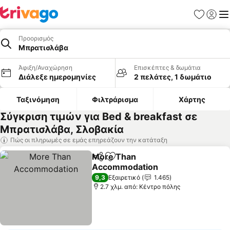
Αγαπημέν
Σύνδε
Με
Προορισμός
Μπρατισλάβα
Άφιξη/Αναχώρηση
Επισκέπτες & δωμάτια
Διάλεξε ημερομηνίες
2 πελάτες, 1 δωμάτιο
Ταξινόμηση
Φιλτράρισμα
Χάρτης
Σύγκριση τιμών για Bed & breakfast σε
Μπρατισλάβα, Σλοβακία
Πώς οι πληρωμές σε εμάς επηρεάζουν την κατάταξη
More Than
Κοινοποίηση
Προσθήκη στα αγαπημένα
Accommodation
Εμφάνιση τιμών
9,3
Εξαιρετικό
1.465
2.7 χλμ. από: Κέντρο πόλης