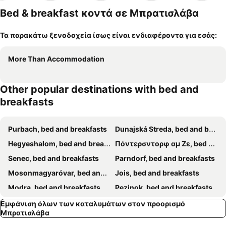
κατοικίδι
Bed & breakfast κοντά σε Μπρατισλάβα
α
Τα παρακάτω ξενοδοχεία ίσως είναι ενδιαφέροντα για εσάς:
More Than Accommodation
Other popular destinations with bed and
breakfasts
Purbach, bed and breakfasts
Dunajská Streda, bed and breakfasts
Hegyeshalom, bed and breakfasts
Πόντερσντορφ αμ Ζε, bed and breakfasts
Senec, bed and breakfasts
Parndorf, bed and breakfasts
Mosonmagyaróvar, bed and breakfasts
Jois, bed and breakfasts
Modra, bed and breakfasts
Pezinok, bed and breakfasts
Galanta, bed and breakfasts
Andau, bed and breakfasts
Εμφάνιση όλων των καταλυμάτων στον προορισμό
Μπρατισλάβα
Ίλλμιτς, bed and breakfasts
Orechová Potôň, bed and breakfasts