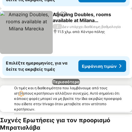
Amazing Doubles, rooms
Κοινοποίηση
Προσθήκη στα αγαπημένα
available at Milana
Marecka
Εμφάνιση τιμών
/
Δεν υπάρχει διαθέσιμη βαθμολογία
11.5 χλμ. από: Κέντρο πόλης
Επιλέξτε ημερομηνίες, για να
Εμφάνιση τιμών
δείτε τις ακριβείς τιμές
Περισσότερα
Οι τιμές και η διαθεσιμότητα που λαμβάνουμε από τους
ιστότοπους κρατήσεων αλλάζουν συνεχώς. Αυτό σημαίνει ότι
κάποιες φορές μπορεί να μη βρείτε την ίδια ακριβώς προσφορά
που είδατε στην trivago όταν μεταβείτε στον ιστότοπο
κρατήσεων.
Συχνές Ερωτήσεις για τον προορισμό
Μπρατισλάβα