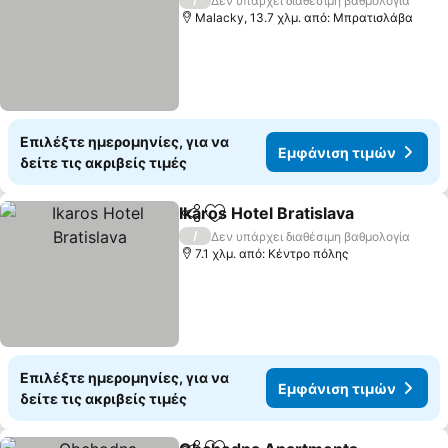
Δεν υπάρχει διαθέσιμη βαθμολογία
Malacky, 13.7 χλμ. από: Μπρατισλάβα
Επιλέξτε ημερομηνίες, για να
Εμφάνιση τιμών
δείτε τις ακριβείς τιμές
Ikaros Hotel Bratislava
Κοινοποίηση
Προσθήκη στα αγαπημένα
Εμφ
/
Δεν υπάρχει διαθέσιμη βαθμολογία
7.1 χλμ. από: Κέντρο πόλης
Επιλέξτε ημερομηνίες, για να
Εμφάνιση τιμών
δείτε τις ακριβείς τιμές