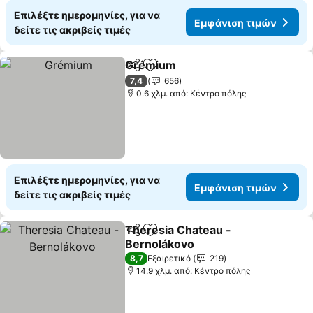
Επιλέξτε ημερομηνίες, για να
Εμφάνιση τιμών
δείτε τις ακριβείς τιμές
Grémium
Κοινοποίηση
Προσθήκη στα αγαπημένα
Εμφάνιση τιμών
7,4
656
0.6 χλμ. από: Κέντρο πόλης
Επιλέξτε ημερομηνίες, για να
Εμφάνιση τιμών
δείτε τις ακριβείς τιμές
Theresia Chateau -
Κοινοποίηση
Προσθήκη στα αγαπημένα
Bernolákovo
Εμφάνιση τιμών
8,7
Εξαιρετικό
219
14.9 χλμ. από: Κέντρο πόλης