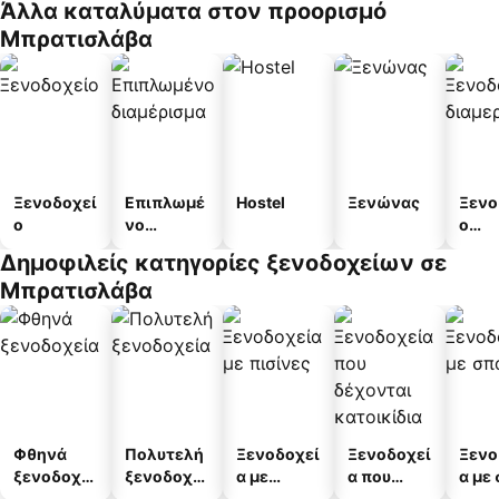
Άλλα καταλύματα στον προορισμό
Μπρατισλάβα
Ξενοδοχεί
Επιπλωμέ
Hostel
Ξενώνας
Ξενο
ο
νο
ο
διαμέρισμ
διαμ
Δημοφιλείς κατηγορίες ξενοδοχείων σε
α
άτω
Μπρατισλάβα
Φθηνά
Πολυτελή
Ξενοδοχεί
Ξενοδοχεί
Ξενο
ξενοδοχεί
ξενοδοχεί
α με
α που
α με
α
α
πισίνες
δέχονται