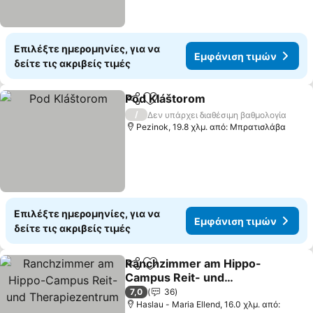
Επιλέξτε ημερομηνίες, για να
Εμφάνιση τιμών
δείτε τις ακριβείς τιμές
Pod Kláštorom
Κοινοποίηση
Προσθήκη στα αγαπημένα
Εμφάνιση τ
/
Δεν υπάρχει διαθέσιμη βαθμολογία
Pezinok, 19.8 χλμ. από: Μπρατισλάβα
Επιλέξτε ημερομηνίες, για να
Εμφάνιση τιμών
δείτε τις ακριβείς τιμές
Ranchzimmer am Hippo-
Κοινοποίηση
Προσθήκη στα αγαπημένα
Campus Reit- und
Therapiezentrum
Εμφάνιση τιμών
7,0
36
Haslau - Maria Ellend, 16.0 χλμ. από: