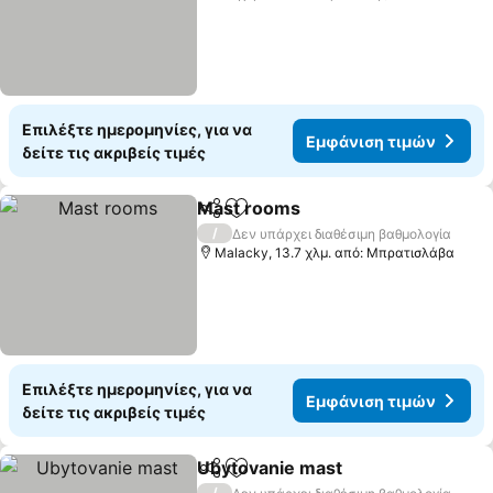
Επιλέξτε ημερομηνίες, για να
Εμφάνιση τιμών
δείτε τις ακριβείς τιμές
Mast rooms
Κοινοποίηση
Προσθήκη στα αγαπημένα
Εμφάνιση τιμ
/
Δεν υπάρχει διαθέσιμη βαθμολογία
Malacky, 13.7 χλμ. από: Μπρατισλάβα
Επιλέξτε ημερομηνίες, για να
Εμφάνιση τιμών
δείτε τις ακριβείς τιμές
Ubytovanie mast
Κοινοποίηση
Προσθήκη στα αγαπημένα
Εμφάνιση
/