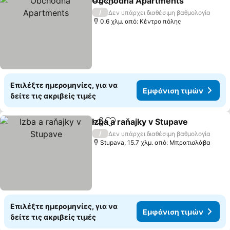
Obchodna Apartments
Κοινοποίηση
Προσθήκη στα αγαπημένα
Εμφ
/
Δεν υπάρχει διαθέσιμη βαθμολογία
0.6 χλμ. από: Κέντρο πόλης
Επιλέξτε ημερομηνίες, για να
Εμφάνιση τιμών
δείτε τις ακριβείς τιμές
Izba a raňajky v Stupave
Κοινοποίηση
Προσθήκη στα αγαπημένα
Εμ
/
Δεν υπάρχει διαθέσιμη βαθμολογία
Stupava, 15.7 χλμ. από: Μπρατισλάβα
Επιλέξτε ημερομηνίες, για να
Εμφάνιση τιμών
δείτε τις ακριβείς τιμές