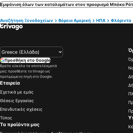
Εμφάνιση όλων των καταλυμάτων στον προορισμό Μπόκα Ρά
Αναζήτηση Ξενοδοχείων
Βόρεια Αμερική
ΗΠΑ
Φλόριντα
Ό
Όρ
Προσθήκη στο Google
Βρείτε εύκολα τα αποτελέσματά
Νο
μας: προσθέστε το trivago ως
Δή
προτιμώμενη πηγή στο Google.
Εταιρεία
Δή
Σχετικά με εμάς
Πλ
Θέσεις Εργασίας
Πρ
Επενδυτικές σχέσεις
Πρ
Υ
Τύπος
Τα προϊόντα μας
Κέ