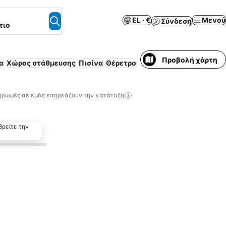
EL · €
Μενού
Σύνδεση
τιο
Προβολή χάρτη
α
Χώρος στάθμευσης
Πισίνα
Θέρετρο
Ασύρματο ίντερνετ
Δέχ
ηρωμές σε εμάς επηρεάζουν την κατάταξη
βρείτε την