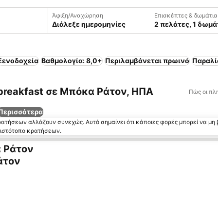
Άφιξη/Αναχώρηση
Επισκέπτες & δωμάτια
Διάλεξε ημερομηνίες
2 πελάτες, 1 δωμά
Ξενοδοχεία
Βαθμολογία: 8,0+
Περιλαμβάνεται πρωινό
Παραλί
 breakfast σε Μπόκα Ράτον, ΗΠΑ
Πώς οι πλ
Περισσότερα
κρατήσεων αλλάζουν συνεχώς. Αυτό σημαίνει ότι κάποιες φορές μπορεί να μη 
ν ιστότοπο κρατήσεων.
α Ράτον
άτον