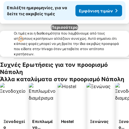
Επιλέξτε ημερομηνίες, για να
Εμφάνιση τιμών
δείτε τις ακριβείς τιμές
Περισσότερα
Οι τιμές και η διαθεσιμότητα που λαμβάνουμε από τους
ιστότοπους κρατήσεων αλλάζουν συνεχώς. Αυτό σημαίνει ότι
κάποιες φορές μπορεί να μη βρείτε την ίδια ακριβώς προσφορά
που είδατε στην trivago όταν μεταβείτε στον ιστότοπο
κρατήσεων.
Συχνές Ερωτήσεις για τον προορισμό
Νάπολη
Άλλα καταλύματα στον προορισμό Νάπολη
Ξενοδοχεί
Επιπλωμέ
Hostel
Ξενώνας
Ξενο
ο
νο
ο