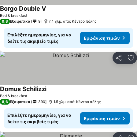
Borgo Double V
Bed & breakfast
9,8
Εξαιρετικό
9
7.4 χλμ. από: Κέντρο πόλης
Επιλέξτε ημερομηνίες, για να
Εμφάνιση τιμών
δείτε τις ακριβείς τιμές
Κοινοποί
Πρ
Domus Schilizzi
Bed & breakfast
8,6
Εξαιρετικό
390
1.5 χλμ. από: Κέντρο πόλης
Επιλέξτε ημερομηνίες, για να
Εμφάνιση τιμών
δείτε τις ακριβείς τιμές