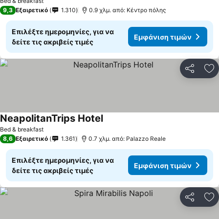
Bed & breakfast
9,3
Εξαιρετικό
1.310
0.9 χλμ. από: Κέντρο πόλης
Επιλέξτε ημερομηνίες, για να
Εμφάνιση τιμών
δείτε τις ακριβείς τιμές
Κοινοποί
Πρ
NeapolitanTrips Hotel
Bed & breakfast
8,6
Εξαιρετικό
1.361
0.7 χλμ. από: Palazzo Reale
Επιλέξτε ημερομηνίες, για να
Εμφάνιση τιμών
δείτε τις ακριβείς τιμές
Κοινοποί
Πρ