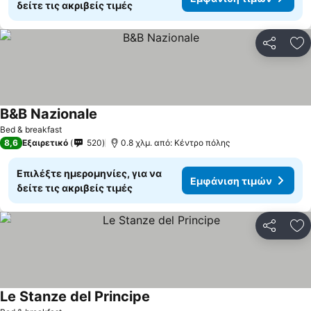
δείτε τις ακριβείς τιμές
Κοινοποί
Πρ
B&B Nazionale
Bed & breakfast
8,6
Εξαιρετικό
520
0.8 χλμ. από: Κέντρο πόλης
Επιλέξτε ημερομηνίες, για να
Εμφάνιση τιμών
δείτε τις ακριβείς τιμές
Κοινοποί
Πρ
Le Stanze del Principe