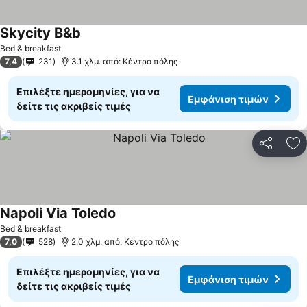
Skycity B&b
Bed & breakfast
7,4
231
3.1 χλμ. από: Κέντρο πόλης
Επιλέξτε ημερομηνίες, για να
Εμφάνιση τιμών
δείτε τις ακριβείς τιμές
Κοινοποί
Πρ
Napoli Via Toledo
Bed & breakfast
7,0
528
2.0 χλμ. από: Κέντρο πόλης
Επιλέξτε ημερομηνίες, για να
Εμφάνιση τιμών
δείτε τις ακριβείς τιμές