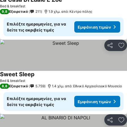
Bed & breakfast
9,8
Εξαιρετικό
211
1.9 χλμ. από: Κέντρο πόλης
Επιλέξτε ημερομηνίες, για να
Εμφάνιση τιμών
δείτε τις ακριβείς τιμές
Κοινοποί
Πρ
Sweet Sleep
Bed & breakfast
8,8
Εξαιρετικό
5.759
1.4 χλμ. από: Εθνικό Αρχαιολογικό Μουσείο
Επιλέξτε ημερομηνίες, για να
Εμφάνιση τιμών
δείτε τις ακριβείς τιμές
Κοινοποί
Πρ