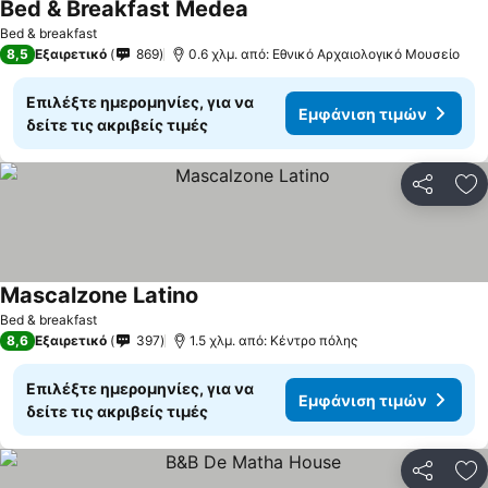
Bed & Breakfast Medea
Bed & breakfast
8,5
Εξαιρετικό
869
0.6 χλμ. από: Εθνικό Αρχαιολογικό Μουσείο
Επιλέξτε ημερομηνίες, για να
Εμφάνιση τιμών
δείτε τις ακριβείς τιμές
Κοινοποί
Πρ
Mascalzone Latino
Bed & breakfast
8,6
Εξαιρετικό
397
1.5 χλμ. από: Κέντρο πόλης
Επιλέξτε ημερομηνίες, για να
Εμφάνιση τιμών
δείτε τις ακριβείς τιμές
Κοινοποί
Πρ