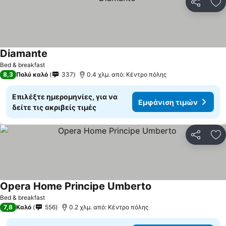
Κοινοποί
Πρ
Diamante
Bed & breakfast
8,3
Πολύ καλό
337
0.4 χλμ. από: Κέντρο πόλης
Επιλέξτε ημερομηνίες, για να
Εμφάνιση τιμών
δείτε τις ακριβείς τιμές
Κοινοποί
Πρ
Opera Home Principe Umberto
Bed & breakfast
7,8
Καλό
556
0.2 χλμ. από: Κέντρο πόλης