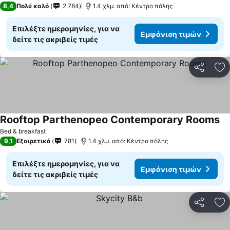
8,4
Πολύ καλό
2.784
1.4 χλμ. από: Κέντρο πόλης
Επιλέξτε ημερομηνίες, για να
Εμφάνιση τιμών
δείτε τις ακριβείς τιμές
Κοινοποί
Πρ
Rooftop Parthenopeo Contemporary Rooms
Bed & breakfast
9,1
Εξαιρετικό
781
1.4 χλμ. από: Κέντρο πόλης
Επιλέξτε ημερομηνίες, για να
Εμφάνιση τιμών
δείτε τις ακριβείς τιμές
Κοινοποί
Πρ