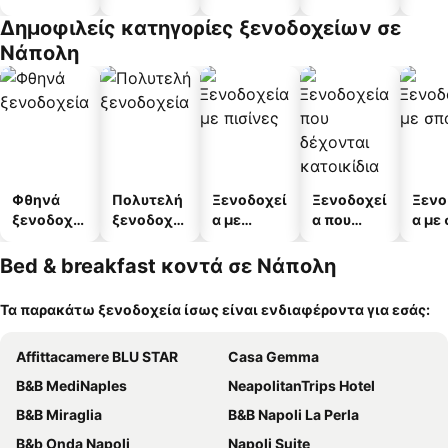
διαμέρισμ
διαμ
Δημοφιλείς κατηγορίες ξενοδοχείων σε
α
άτω
Νάπολη
Φθηνά
Πολυτελή
Ξενοδοχεί
Ξενοδοχεί
Ξενο
ξενοδοχεί
ξενοδοχεί
α με
α που
α με
α
α
πισίνες
δέχονται
κατοικίδι
Bed & breakfast κοντά σε Νάπολη
α
Τα παρακάτω ξενοδοχεία ίσως είναι ενδιαφέροντα για εσάς:
Affittacamere BLU STAR
Casa Gemma
B&B MediNaples
NeapolitanTrips Hotel
B&B Miraglia
B&B Napoli La Perla
B&b Onda Napoli
Napoli Suite