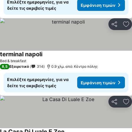
Επιλέξτε ημερομηνίες, για να
Εμφάνιση τιμών
δείτε τις ακριβείς τιμές
Κοινοποί
Πρ
terminal napoli
Bed & breakfast
8,5
Εξαιρετικό
314
0.9 χλμ. από: Κέντρο πόλης
Επιλέξτε ημερομηνίες, για να
Εμφάνιση τιμών
δείτε τις ακριβείς τιμές
Κοινοποί
Πρ
La Casa Di Luale E Zoe