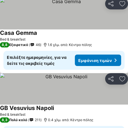
Κοινοποί
Πρ
Casa Gemma
Bed & breakfast
8,8
Εξαιρετικό
46
1.6 χλμ. από: Κέντρο πόλης
Επιλέξτε ημερομηνίες, για να
Εμφάνιση τιμών
δείτε τις ακριβείς τιμές
Κοινοποί
Πρ
GB Vesuvius Napoli
Bed & breakfast
8,3
Πολύ καλό
211
0.4 χλμ. από: Κέντρο πόλης