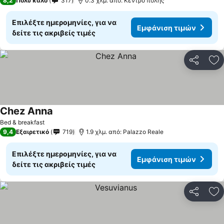
8,2
Πολύ καλό
317
0.3 χλμ. από: Κέντρο πόλης
Επιλέξτε ημερομηνίες, για να
Εμφάνιση τιμών
δείτε τις ακριβείς τιμές
Κοινοποί
Πρ
Chez Anna
Bed & breakfast
9,4
Εξαιρετικό
719
1.9 χλμ. από: Palazzo Reale
Επιλέξτε ημερομηνίες, για να
Εμφάνιση τιμών
δείτε τις ακριβείς τιμές
Κοινοποί
Πρ