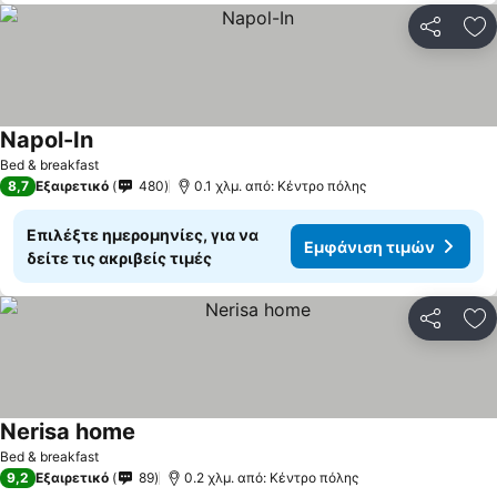
Κοινοποί
Πρ
Napol-In
Bed & breakfast
8,7
Εξαιρετικό
480
0.1 χλμ. από: Κέντρο πόλης
Επιλέξτε ημερομηνίες, για να
Εμφάνιση τιμών
δείτε τις ακριβείς τιμές
Κοινοποί
Πρ
Nerisa home
Bed & breakfast
9,2
Εξαιρετικό
89
0.2 χλμ. από: Κέντρο πόλης