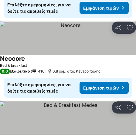
Επιλέξτε ημερομηνίες, για να
Εμφάνιση τιμών
δείτε τις ακριβείς τιμές
Κοινοποί
Πρ
Neocore
Bed & breakfast
9,0
Εξαιρετικό
416
0.8 χλμ. από: Κέντρο πόλης
Επιλέξτε ημερομηνίες, για να
Εμφάνιση τιμών
δείτε τις ακριβείς τιμές
Κοινοποί
Πρ