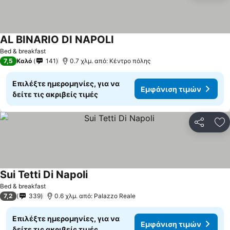
AL BINARIO DI NAPOLI
Bed & breakfast
7,5
Καλό
141
0.7 χλμ. από: Κέντρο πόλης
Επιλέξτε ημερομηνίες, για να
Εμφάνιση τιμών
δείτε τις ακριβείς τιμές
Κοινοποί
Πρ
Sui Tetti Di Napoli
Bed & breakfast
7,2
339
0.6 χλμ. από: Palazzo Reale
Επιλέξτε ημερομηνίες, για να
Εμφάνιση τιμών
δείτε τις ακριβείς τιμές