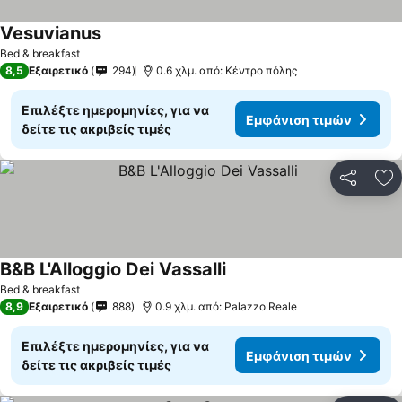
Vesuvianus
Bed & breakfast
8,5
Εξαιρετικό
294
0.6 χλμ. από: Κέντρο πόλης
Επιλέξτε ημερομηνίες, για να
Εμφάνιση τιμών
δείτε τις ακριβείς τιμές
Κοινοποί
Πρ
B&B L'Alloggio Dei Vassalli
Bed & breakfast
8,9
Εξαιρετικό
888
0.9 χλμ. από: Palazzo Reale
Επιλέξτε ημερομηνίες, για να
Εμφάνιση τιμών
δείτε τις ακριβείς τιμές