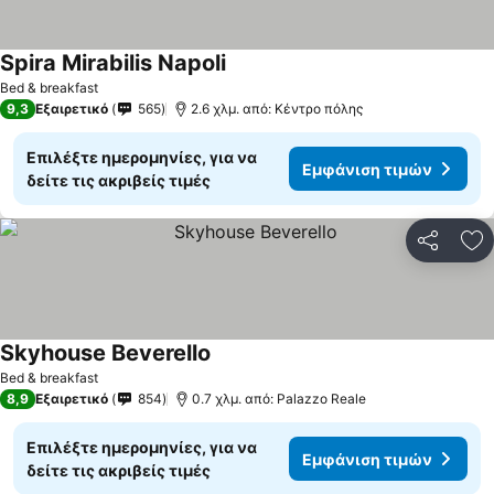
Spira Mirabilis Napoli
Bed & breakfast
9,3
Εξαιρετικό
565
2.6 χλμ. από: Κέντρο πόλης
Επιλέξτε ημερομηνίες, για να
Εμφάνιση τιμών
δείτε τις ακριβείς τιμές
Κοινοποί
Πρ
Skyhouse Beverello
Bed & breakfast
8,9
Εξαιρετικό
854
0.7 χλμ. από: Palazzo Reale
Επιλέξτε ημερομηνίες, για να
Εμφάνιση τιμών
δείτε τις ακριβείς τιμές