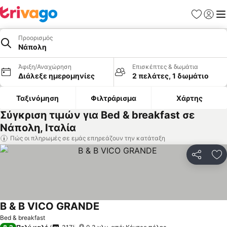
Αγαπημέν
Σύνδε
Με
Προορισμός
Νάπολη
Άφιξη/Αναχώρηση
Επισκέπτες & δωμάτια
Διάλεξε ημερομηνίες
2 πελάτες, 1 δωμάτιο
Ταξινόμηση
Φιλτράρισμα
Χάρτης
Σύγκριση τιμών για Bed & breakfast σε
Νάπολη, Ιταλία
Πώς οι πληρωμές σε εμάς επηρεάζουν την κατάταξη
Κοινοποί
Πρ
B & B VICO GRANDE
Bed & breakfast