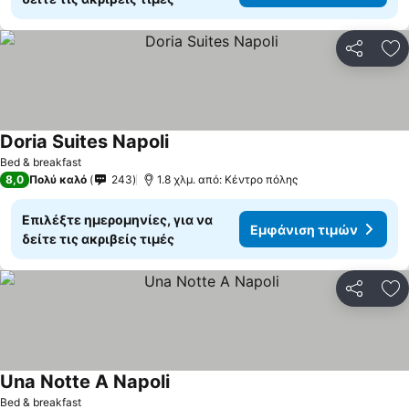
Κοινοποί
Πρ
Doria Suites Napoli
Bed & breakfast
8,0
Πολύ καλό
243
1.8 χλμ. από: Κέντρο πόλης
Επιλέξτε ημερομηνίες, για να
Εμφάνιση τιμών
δείτε τις ακριβείς τιμές
Κοινοποί
Πρ
Una Notte A Napoli
Bed & breakfast