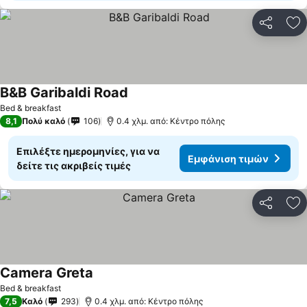
Κοινοποί
Πρ
B&B Garibaldi Road
Bed & breakfast
8,1
Πολύ καλό
106
0.4 χλμ. από: Κέντρο πόλης
Επιλέξτε ημερομηνίες, για να
Εμφάνιση τιμών
δείτε τις ακριβείς τιμές
Κοινοποί
Πρ
Camera Greta
Bed & breakfast
7,5
Καλό
293
0.4 χλμ. από: Κέντρο πόλης