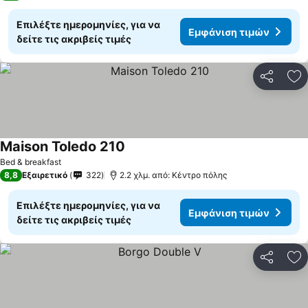
Επιλέξτε ημερομηνίες, για να
Εμφάνιση τιμών
δείτε τις ακριβείς τιμές
Κοινοποί
Πρ
Maison Toledo 210
Bed & breakfast
8,8
Εξαιρετικό
322
2.2 χλμ. από: Κέντρο πόλης
Επιλέξτε ημερομηνίες, για να
Εμφάνιση τιμών
δείτε τις ακριβείς τιμές
Κοινοποί
Πρ