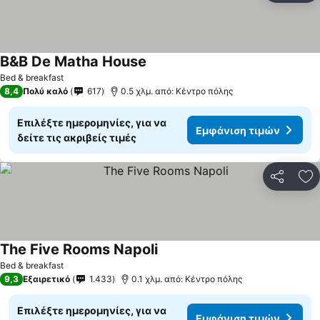
B&B De Matha House
Bed & breakfast
8,4
Πολύ καλό
617
0.5 χλμ. από: Κέντρο πόλης
Επιλέξτε ημερομηνίες, για να
Εμφάνιση τιμών
δείτε τις ακριβείς τιμές
Κοινοποί
Πρ
The Five Rooms Napoli
Bed & breakfast
9,3
Εξαιρετικό
1.433
0.1 χλμ. από: Κέντρο πόλης
Επιλέξτε ημερομηνίες, για να
Εμφάνιση τιμών