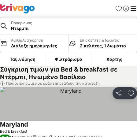
Αγαπημέν
Σύνδε
Με
Προορισμός
Ντέρμπι
Άφιξη/Αναχώρηση
Επισκέπτες & δωμάτια
Διάλεξε ημερομηνίες
2 πελάτες, 1 δωμάτιο
Ταξινόμηση
Φιλτράρισμα
Χάρτης
Σύγκριση τιμών για Bed & breakfast σε
Ντέρμπι, Ηνωμένο Βασίλειο
Πώς οι πληρωμές σε εμάς επηρεάζουν την κατάταξη
Κοινοποί
Πρ
Maryland
Εμφάνιση τιμών
Bed & breakfast