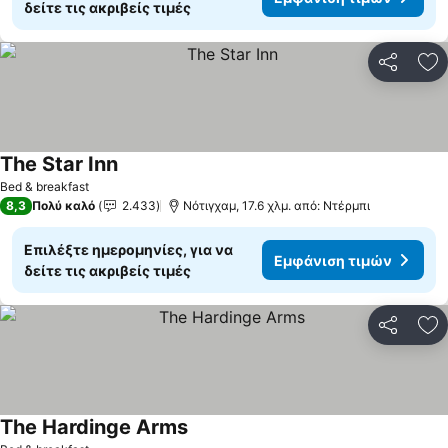
δείτε τις ακριβείς τιμές
Κοινοποί
Πρ
The Star Inn
Εμφάνιση τιμών
Bed & breakfast
8,3
Πολύ καλό
2.433
Νότιγχαμ, 17.6 χλμ. από: Ντέρμπι
Επιλέξτε ημερομηνίες, για να
Εμφάνιση τιμών
δείτε τις ακριβείς τιμές
Κοινοποί
Πρ
The Hardinge Arms
Εμφάνιση τιμών