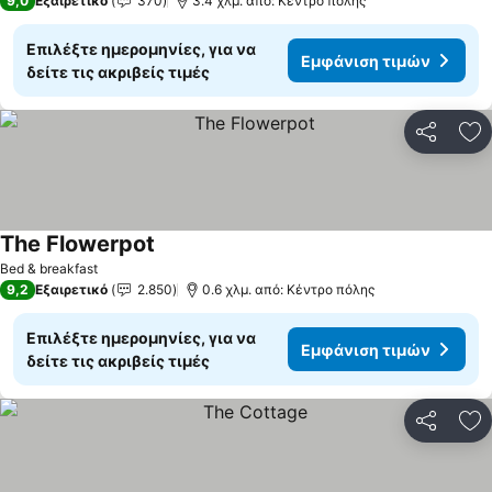
9,0
Εξαιρετικό
370
3.4 χλμ. από: Κέντρο πόλης
Επιλέξτε ημερομηνίες, για να
Εμφάνιση τιμών
δείτε τις ακριβείς τιμές
Κοινοποί
Πρ
The Flowerpot
Εμφάνιση τιμών
Bed & breakfast
9,2
Εξαιρετικό
2.850
0.6 χλμ. από: Κέντρο πόλης
Επιλέξτε ημερομηνίες, για να
Εμφάνιση τιμών
δείτε τις ακριβείς τιμές
Κοινοποί
Πρ