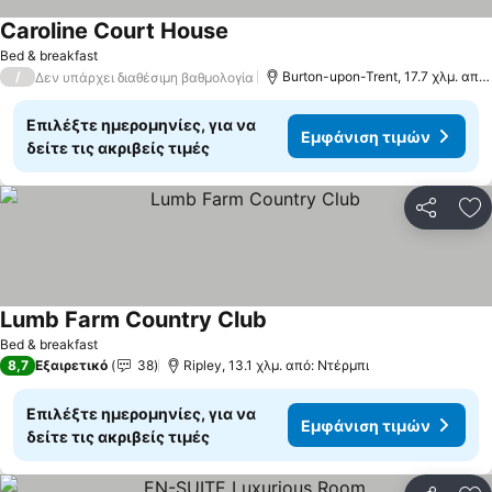
Caroline Court House
Εμφάνιση τιμών
Bed & breakfast
/
Burton-upon-Trent, 17.7 χλμ. από
Δεν υπάρχει διαθέσιμη βαθμολογία
Επιλέξτε ημερομηνίες, για να
Εμφάνιση τιμών
δείτε τις ακριβείς τιμές
Κοινοποί
Πρ
Lumb Farm Country Club
Εμφάνιση τιμών
Bed & breakfast
8,7
Εξαιρετικό
38
Ripley, 13.1 χλμ. από: Ντέρμπι
Επιλέξτε ημερομηνίες, για να
Εμφάνιση τιμών
δείτε τις ακριβείς τιμές