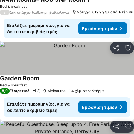
Εμφάνιση τιμών
Bed & breakfast
/
Νότιγχαμ, 19.9 χλμ. από: Ντέρμπι
Δεν υπάρχει διαθέσιμη βαθμολογία
Επιλέξτε ημερομηνίες, για να
Εμφάνιση τιμών
δείτε τις ακριβείς τιμές
Κοινοποί
Πρ
Garden Room
Εμφάνιση τιμών
Bed & breakfast
8,9
Εξαιρετικό
8
Melbourne, 11.4 χλμ. από: Ντέρμπι
Επιλέξτε ημερομηνίες, για να
Εμφάνιση τιμών
δείτε τις ακριβείς τιμές
Κοινοποί
Πρ