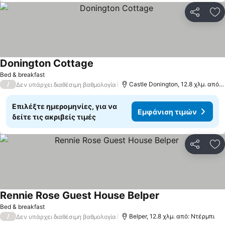
Κοινοποί
Πρ
Donington Cottage
Εμφάνιση τιμών
Bed & breakfast
/
Castle Donington, 12.8 χλμ. από:
Δεν υπάρχει διαθέσιμη βαθμολογία
Επιλέξτε ημερομηνίες, για να
Εμφάνιση τιμών
δείτε τις ακριβείς τιμές
Κοινοποί
Πρ
Rennie Rose Guest House Belper
Εμφάνιση τιμών
Bed & breakfast
/
Belper, 12.8 χλμ. από: Ντέρμπι
Δεν υπάρχει διαθέσιμη βαθμολογία