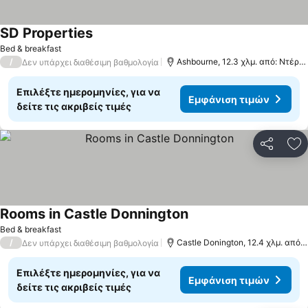
SD Properties
Εμφάνιση τιμών
Bed & breakfast
/
Ashbourne, 12.3 χλμ. από: Ντέρμπ
Δεν υπάρχει διαθέσιμη βαθμολογία
Επιλέξτε ημερομηνίες, για να
Εμφάνιση τιμών
δείτε τις ακριβείς τιμές
Κοινοποί
Πρ
Rooms in Castle Donnington
Εμφάνιση τιμών
Bed & breakfast
/
Castle Donington, 12.4 χλμ. από:
Δεν υπάρχει διαθέσιμη βαθμολογία
Επιλέξτε ημερομηνίες, για να
Εμφάνιση τιμών
δείτε τις ακριβείς τιμές