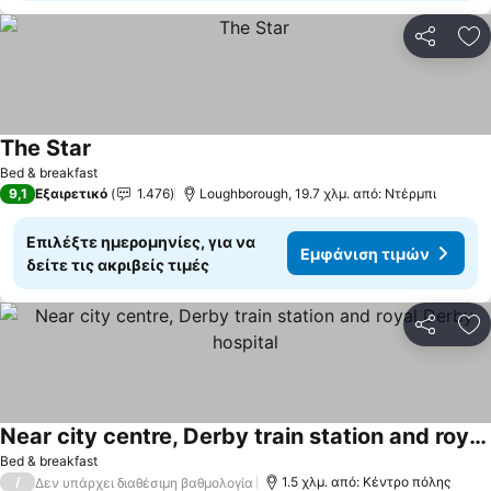
Κοινοποί
Πρ
The Star
Εμφάνιση τιμών
Bed & breakfast
9,1
Εξαιρετικό
1.476
Loughborough, 19.7 χλμ. από: Ντέρμπι
Επιλέξτε ημερομηνίες, για να
Εμφάνιση τιμών
δείτε τις ακριβείς τιμές
Κοινοποί
Πρ
Near city centre, Derby train station and royal Derby hospital
Εμφάνιση τιμών
Bed & breakfast
/
1.5 χλμ. από: Κέντρο πόλης
Δεν υπάρχει διαθέσιμη βαθμολογία