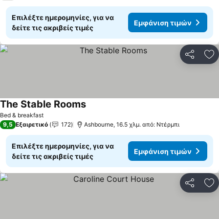
Επιλέξτε ημερομηνίες, για να
Εμφάνιση τιμών
δείτε τις ακριβείς τιμές
Κοινοποί
Πρ
The Stable Rooms
Εμφάνιση τιμών
Bed & breakfast
9,5
Εξαιρετικό
172
Ashbourne, 16.5 χλμ. από: Ντέρμπι
Επιλέξτε ημερομηνίες, για να
Εμφάνιση τιμών
δείτε τις ακριβείς τιμές
Κοινοποί
Πρ