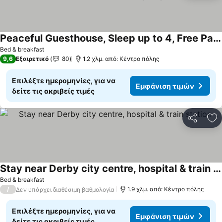
Peaceful Guesthouse, Sleep up to 4, Free Parking, Wi-Fi, Private entrance, Derby City
Εμφάνιση τιμών
Bed & breakfast
9,6
Εξαιρετικό
80
1.2 χλμ. από: Κέντρο πόλης
Επιλέξτε ημερομηνίες, για να
Εμφάνιση τιμών
δείτε τις ακριβείς τιμές
Κοινοποί
Πρ
Stay near Derby city centre, hospital & train station
Εμφάνιση τιμών
Bed & breakfast
/
1.9 χλμ. από: Κέντρο πόλης
Δεν υπάρχει διαθέσιμη βαθμολογία
Επιλέξτε ημερομηνίες, για να
Εμφάνιση τιμών
δείτε τις ακριβείς τιμές