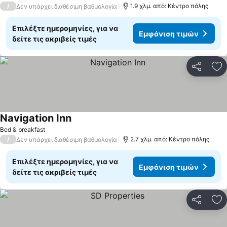
/
1.9 χλμ. από: Κέντρο πόλης
Δεν υπάρχει διαθέσιμη βαθμολογία
Επιλέξτε ημερομηνίες, για να
Εμφάνιση τιμών
δείτε τις ακριβείς τιμές
Κοινοποί
Πρ
Navigation Inn
Εμφάνιση τιμών
Bed & breakfast
/
2.7 χλμ. από: Κέντρο πόλης
Δεν υπάρχει διαθέσιμη βαθμολογία
Επιλέξτε ημερομηνίες, για να
Εμφάνιση τιμών
δείτε τις ακριβείς τιμές
Κοινοποί
Πρ