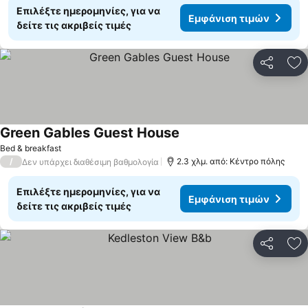
Επιλέξτε ημερομηνίες, για να
Εμφάνιση τιμών
δείτε τις ακριβείς τιμές
Κοινοποί
Πρ
Green Gables Guest House
Εμφάνιση τιμών
Bed & breakfast
/
2.3 χλμ. από: Κέντρο πόλης
Δεν υπάρχει διαθέσιμη βαθμολογία
Επιλέξτε ημερομηνίες, για να
Εμφάνιση τιμών
δείτε τις ακριβείς τιμές
Κοινοποί
Πρ