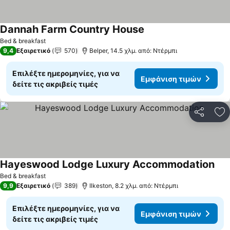
Dannah Farm Country House
Εμφάνιση τιμών
Bed & breakfast
9,4
Εξαιρετικό
570
Belper, 14.5 χλμ. από: Ντέρμπι
Επιλέξτε ημερομηνίες, για να
Εμφάνιση τιμών
δείτε τις ακριβείς τιμές
Κοινοποί
Πρ
Hayeswood Lodge Luxury Accommodation
Εμφ
Bed & breakfast
9,9
Εξαιρετικό
389
Ilkeston, 8.2 χλμ. από: Ντέρμπι
Επιλέξτε ημερομηνίες, για να
Εμφάνιση τιμών
δείτε τις ακριβείς τιμές