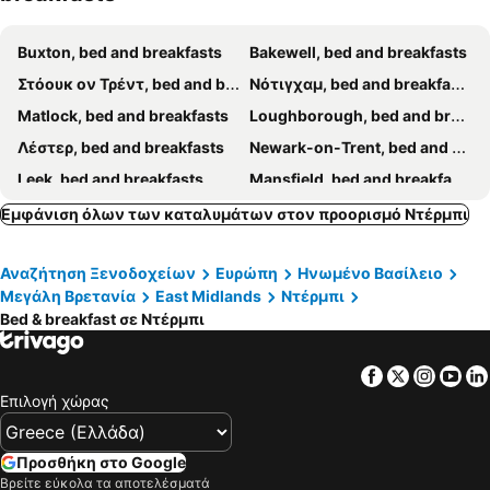
Buxton, bed and breakfasts
Bakewell, bed and breakfasts
Στόουκ ον Τρέντ, bed and breakfasts
Νότιγχαμ, bed and breakfasts
Matlock, bed and breakfasts
Loughborough, bed and breakfasts
Λέστερ, bed and breakfasts
Newark-on-Trent, bed and breakfasts
Leek, bed and breakfasts
Mansfield, bed and breakfasts
Τσέστερφιλντ, bed and breakfasts
Bulkington, bed and breakfasts
Εμφάνιση όλων των καταλυμάτων στον προορισμό Ντέρμπι
Ashbourne, bed and breakfasts
Uttoxeter, bed and breakfasts
Αναζήτηση Ξενοδοχείων
Ευρώπη
Ηνωμένο Βασίλειο
Nuneaton, bed and breakfasts
Lichfield, bed and breakfasts
Μεγάλη Βρετανία
East Midlands
Ντέρμπι
Stafford, bed and breakfasts
Burton-upon-Trent, bed and breakfasts
Bed & breakfast σε Ντέρμπι
Matlock Bath, bed and breakfasts
Eyam, bed and breakfasts
Hartington, bed and breakfasts
Baslow, bed and breakfasts
Facebook
Twitter
Insta
Yo
Επιλογή χώρας
Rugeley, bed and breakfasts
Shepshed, bed and breakfasts
Clay Cross, bed and breakfasts
Blaby, bed and breakfasts
Προσθήκη στο Google
Alfreton, bed and breakfasts
Staunton in the Vale, bed and breakfasts
Βρείτε εύκολα τα αποτελέσματά