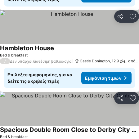
Κοινοποί
Πρ
Hambleton House
Εμφάνιση τιμών
Bed & breakfast
/
Castle Donington, 12.9 χλμ. από:
Δεν υπάρχει διαθέσιμη βαθμολογία
Επιλέξτε ημερομηνίες, για να
Εμφάνιση τιμών
δείτε τις ακριβείς τιμές
Κοινοποί
Πρ
Spacious Double Room Close to Derby City Centre
Εμφάνιση τιμών
Bed & breakfast