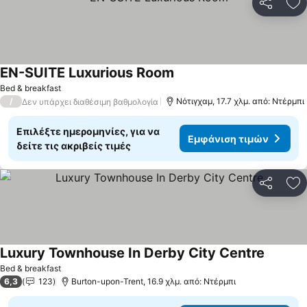
Κοινοποί
Πρ
EN-SUITE Luxurious Room
Εμφάνιση τιμών
Bed & breakfast
/
Νότιγχαμ, 17.7 χλμ. από: Ντέρμπι
Δεν υπάρχει διαθέσιμη βαθμολογία
Επιλέξτε ημερομηνίες, για να
Εμφάνιση τιμών
δείτε τις ακριβείς τιμές
Κοινοποί
Πρ
Luxury Townhouse In Derby City Centre
Εμφάνισ
Bed & breakfast
6,3
123
Burton-upon-Trent, 16.9 χλμ. από: Ντέρμπι