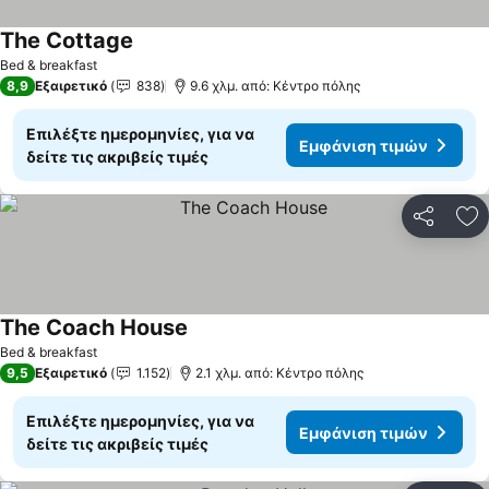
The Cottage
Εμφάνιση τιμών
Bed & breakfast
8,9
Εξαιρετικό
838
9.6 χλμ. από: Κέντρο πόλης
Επιλέξτε ημερομηνίες, για να
Εμφάνιση τιμών
δείτε τις ακριβείς τιμές
Κοινοποί
Πρ
The Coach House
Εμφάνιση τιμών
Bed & breakfast
9,5
Εξαιρετικό
1.152
2.1 χλμ. από: Κέντρο πόλης
Επιλέξτε ημερομηνίες, για να
Εμφάνιση τιμών
δείτε τις ακριβείς τιμές