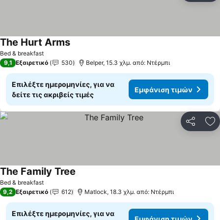
The Hurt Arms
Εμφάνιση τιμών
Bed & breakfast
9,1
Εξαιρετικό
530
Belper, 15.3 χλμ. από: Ντέρμπι
Επιλέξτε ημερομηνίες, για να
Εμφάνιση τιμών
δείτε τις ακριβείς τιμές
Κοινοποί
Πρ
The Family Tree
Εμφάνιση τιμών
Bed & breakfast
9,2
Εξαιρετικό
612
Matlock, 18.3 χλμ. από: Ντέρμπι
Επιλέξτε ημερομηνίες, για να
Εμφάνιση τιμών