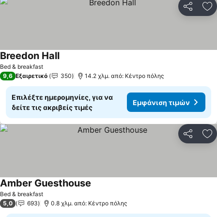
Κοινοποί
Πρ
Breedon Hall
Εμφάνιση τιμών
Bed & breakfast
9,6
Εξαιρετικό
350
14.2 χλμ. από: Κέντρο πόλης
Επιλέξτε ημερομηνίες, για να
Εμφάνιση τιμών
δείτε τις ακριβείς τιμές
Κοινοποί
Πρ
Amber Guesthouse
Εμφάνιση τιμών
Bed & breakfast
5,0
693
0.8 χλμ. από: Κέντρο πόλης