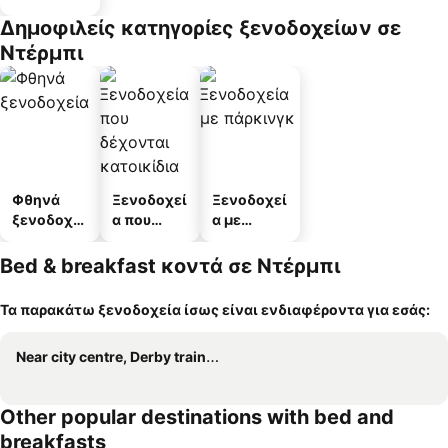
Δημοφιλείς κατηγορίες ξενοδοχείων σε
Ντέρμπι
Φθηνά
Ξενοδοχεί
Ξενοδοχεί
ξενοδοχεί
α που
α με
α
δέχονται
πάρκινγκ
κατοικίδι
Bed & breakfast κοντά σε Ντέρμπι
α
Τα παρακάτω ξενοδοχεία ίσως είναι ενδιαφέροντα για εσάς:
Near city centre, Derby train station and royal Derby hospital
Other popular destinations with bed and
breakfasts