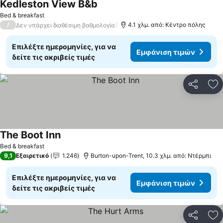
Kedleston View B&b
Εμφάνιση τιμών
Bed & breakfast
/
4.1 χλμ. από: Κέντρο πόλης
Δεν υπάρχει διαθέσιμη βαθμολογία
Επιλέξτε ημερομηνίες, για να
Εμφάνιση τιμών
δείτε τις ακριβείς τιμές
Κοινοποί
Πρ
The Boot Inn
Εμφάνιση τιμών
Bed & breakfast
9,1
Εξαιρετικό
1.246
Burton-upon-Trent, 10.3 χλμ. από: Ντέρμπι
Επιλέξτε ημερομηνίες, για να
Εμφάνιση τιμών
δείτε τις ακριβείς τιμές
Κοινοποί
Πρ