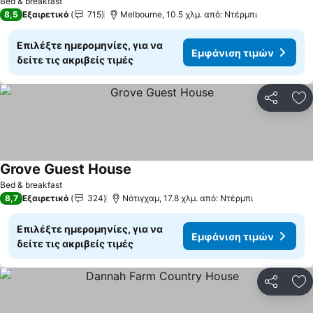
Bed & breakfast
8,5
Εξαιρετικό
715
Melbourne, 10.5 χλμ. από: Ντέρμπι
Επιλέξτε ημερομηνίες, για να
Εμφάνιση τιμών
δείτε τις ακριβείς τιμές
Κοινοποί
Πρ
Grove Guest House
Εμφάνιση τιμών
Bed & breakfast
8,7
Εξαιρετικό
324
Νότιγχαμ, 17.8 χλμ. από: Ντέρμπι
Επιλέξτε ημερομηνίες, για να
Εμφάνιση τιμών
δείτε τις ακριβείς τιμές
Κοινοποί
Πρ