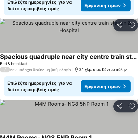
Επιλέξτε ημερομηνίες, για να
Εμφάνιση τιμών
δείτε τις ακριβείς τιμές
Κοινοποί
Πρ
Spacious quadruple near city centre train station & Hospital
Εμφάνιση τιμών
Bed & breakfast
/
2.1 χλμ. από: Κέντρο πόλης
Δεν υπάρχει διαθέσιμη βαθμολογία
Επιλέξτε ημερομηνίες, για να
Εμφάνιση τιμών
δείτε τις ακριβείς τιμές
Κοινοποί
Πρ
M4M Rooms- NG8 5NP Room 1