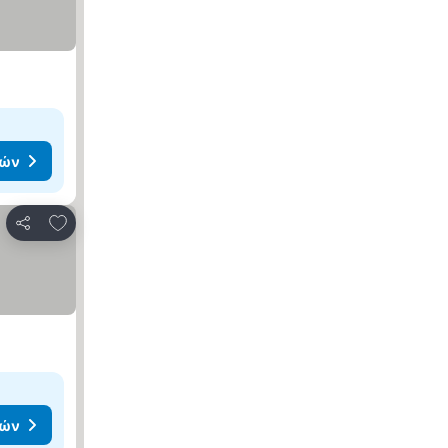
μών
Προσθήκη στα αγαπημένα
Κοινοποίηση
μών