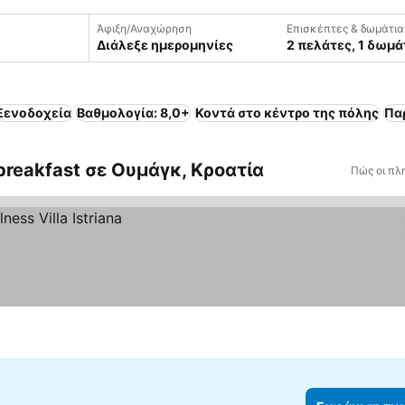
Άφιξη/Αναχώρηση
Επισκέπτες & δωμάτια
Διάλεξε ημερομηνίες
2 πελάτες, 1 δωμά
Ξενοδοχεία
Βαθμολογία: 8,0+
Κοντά στο κέντρο της πόλης
Πα
breakfast σε Ουμάγκ, Κροατία
Πώς οι πλ