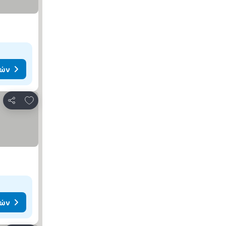
μών
Προσθήκη στα αγαπημένα
Κοινοποίηση
μών