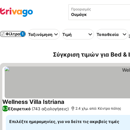
Προορισμός
Φίλτρα
1
Ταξινόμηση
Τιμή
Τοποθεσία
Σύγκριση τιμών για Bed & 
Wellness Villa Istriana
Εξαιρετικό
(743 αξιολογήσεις)
9,3
2.4 χλμ. από: Κέντρο πόλης
Επιλέξτε ημερομηνίες, για να δείτε τις ακριβείς τιμές