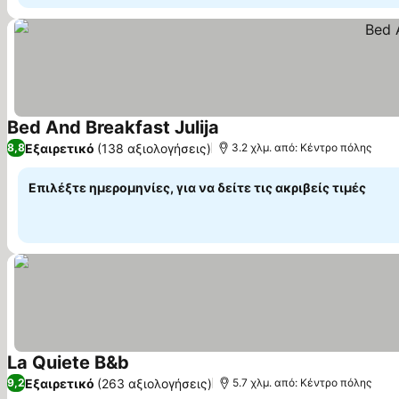
Bed And Breakfast Julija
Εξαιρετικό
(138 αξιολογήσεις)
8,8
3.2 χλμ. από: Κέντρο πόλης
Επιλέξτε ημερομηνίες, για να δείτε τις ακριβείς τιμές
La Quiete B&b
Εξαιρετικό
(263 αξιολογήσεις)
9,2
5.7 χλμ. από: Κέντρο πόλης