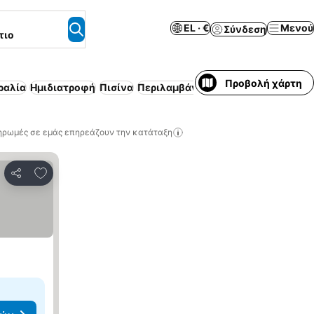
EL · €
Μενού
Σύνδεση
τιο
Προβολή χάρτη
ραλία
Ημιδιατροφή
Πισίνα
Περιλαμβάνεται πρωινό
Χώρος στ
ηρωμές σε εμάς επηρεάζουν την κατάταξη
Προσθήκη στα αγαπημένα
Κοινοποίηση