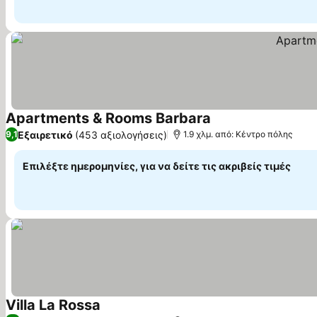
Apartments & Rooms Barbara
Εξαιρετικό
(453 αξιολογήσεις)
9,1
1.9 χλμ. από: Κέντρο πόλης
Επιλέξτε ημερομηνίες, για να δείτε τις ακριβείς τιμές
Villa La Rossa