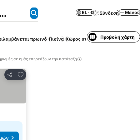
EL · €
Μενού
Σύνδεση
τιο
Προβολή χάρτη
ριλαμβάνεται πρωινό
Πισίνα
Χώρος στάθμευσης
Παραλία
Κλι
ηρωμές σε εμάς επηρεάζουν την κατάταξη
Προσθήκη στα αγαπημένα
Κοινοποίηση
ιμών