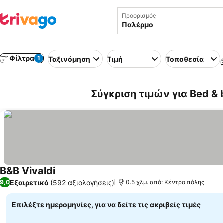
Προορισμός
Φίλτρα
1
Ταξινόμηση
Τιμή
Τοποθεσία
Σύγκριση τιμών για Bed & 
B&B Vivaldi
Εξαιρετικό
(592 αξιολογήσεις)
9,0
0.5 χλμ. από: Κέντρο πόλης
Επιλέξτε ημερομηνίες, για να δείτε τις ακριβείς τιμές