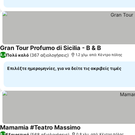
Gran Tour Profumo di Sicilia - B & B
Πολύ καλό
(367 αξιολογήσεις)
8,4
1.2 χλμ. από: Κέντρο πόλης
Επιλέξτε ημερομηνίες, για να δείτε τις ακριβείς τιμές
Mamamia #Teatro Massimo
Εξαιρετικό
(568 αξιολογήσεις)
8,7
0.8 χλμ. από: Κέντρο πόλης