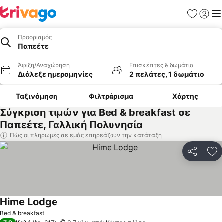
Αγαπημέν
Σύνδε
Με
Προορισμός
Παπεέτε
Άφιξη/Αναχώρηση
Επισκέπτες & δωμάτια
Διάλεξε ημερομηνίες
2 πελάτες, 1 δωμάτιο
Ταξινόμηση
Φιλτράρισμα
Χάρτης
Σύγκριση τιμών για Bed & breakfast σε
Παπεέτε, Γαλλική Πολυνησία
Πώς οι πληρωμές σε εμάς επηρεάζουν την κατάταξη
Κοινοποί
Πρ
Hime Lodge
Εμφάνιση τιμών
Bed & breakfast