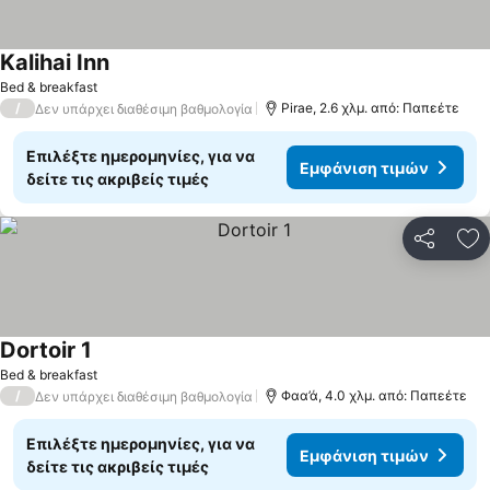
Kalihai Inn
Εμφάνιση τιμών
Bed & breakfast
/
Pirae, 2.6 χλμ. από: Παπεέτε
Δεν υπάρχει διαθέσιμη βαθμολογία
Επιλέξτε ημερομηνίες, για να
Εμφάνιση τιμών
δείτε τις ακριβείς τιμές
Κοινοποί
Πρ
Dortoir 1
Εμφάνιση τιμών
Bed & breakfast
/
Φαα’ά, 4.0 χλμ. από: Παπεέτε
Δεν υπάρχει διαθέσιμη βαθμολογία
Επιλέξτε ημερομηνίες, για να
Εμφάνιση τιμών
δείτε τις ακριβείς τιμές