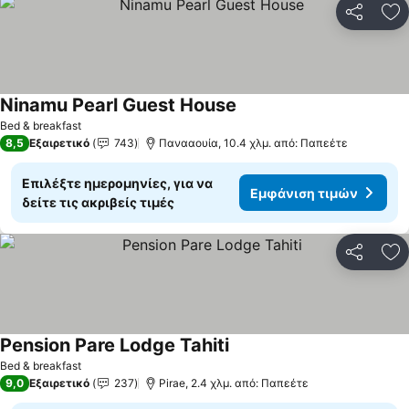
Κοινοποί
Πρ
Ninamu Pearl Guest House
Εμφάνιση τιμών
Bed & breakfast
8,5
Εξαιρετικό
743
Πανααουία, 10.4 χλμ. από: Παπεέτε
Επιλέξτε ημερομηνίες, για να
Εμφάνιση τιμών
δείτε τις ακριβείς τιμές
Κοινοποί
Πρ
Pension Pare Lodge Tahiti
Εμφάνιση τιμών
Bed & breakfast
9,0
Εξαιρετικό
237
Pirae, 2.4 χλμ. από: Παπεέτε