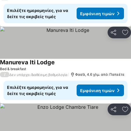
Επιλέξτε ημερομηνίες, για να
Εμφάνιση τιμών
δείτε τις ακριβείς τιμές
Κοινοποί
Πρ
Manureva Iti Lodge
Εμφάνιση τιμών
Bed & breakfast
/
Φαα’ά, 4.6 χλμ. από: Παπεέτε
Δεν υπάρχει διαθέσιμη βαθμολογία
Επιλέξτε ημερομηνίες, για να
Εμφάνιση τιμών
δείτε τις ακριβείς τιμές
Κοινοποί
Πρ