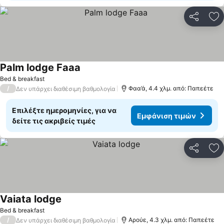
Κοινοποί
Πρ
Palm lodge Faaa
Εμφάνιση τιμών
Bed & breakfast
/
Φαα’ά, 4.4 χλμ. από: Παπεέτε
Δεν υπάρχει διαθέσιμη βαθμολογία
Επιλέξτε ημερομηνίες, για να
Εμφάνιση τιμών
δείτε τις ακριβείς τιμές
Κοινοποί
Πρ
Vaiata lodge
Εμφάνιση τιμών
Bed & breakfast
/
Αρούε, 4.3 χλμ. από: Παπεέτε
Δεν υπάρχει διαθέσιμη βαθμολογία