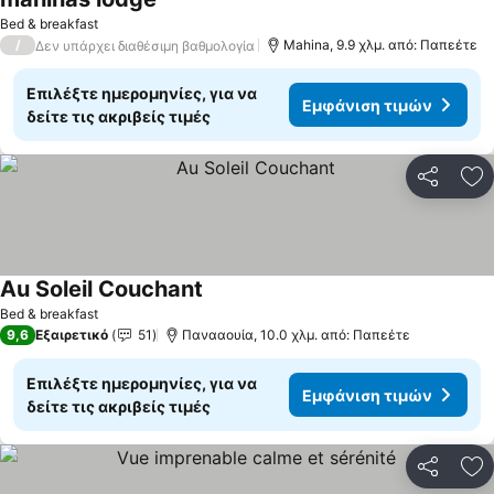
Εμφάνιση τιμών
Bed & breakfast
/
Mahina, 9.9 χλμ. από: Παπεέτε
Δεν υπάρχει διαθέσιμη βαθμολογία
Επιλέξτε ημερομηνίες, για να
Εμφάνιση τιμών
δείτε τις ακριβείς τιμές
Κοινοποί
Πρ
Au Soleil Couchant
Εμφάνιση τιμών
Bed & breakfast
9,6
Εξαιρετικό
51
Πανααουία, 10.0 χλμ. από: Παπεέτε
Επιλέξτε ημερομηνίες, για να
Εμφάνιση τιμών
δείτε τις ακριβείς τιμές
Κοινοποί
Πρ