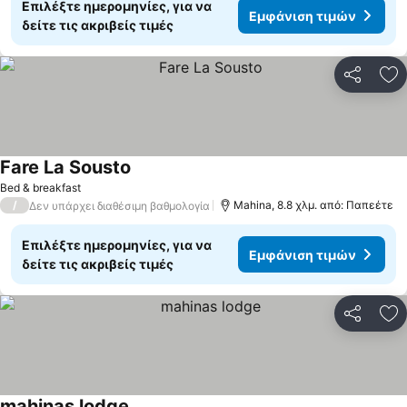
Επιλέξτε ημερομηνίες, για να
Εμφάνιση τιμών
δείτε τις ακριβείς τιμές
Κοινοποί
Πρ
Fare La Sousto
Εμφάνιση τιμών
Bed & breakfast
/
Mahina, 8.8 χλμ. από: Παπεέτε
Δεν υπάρχει διαθέσιμη βαθμολογία
Επιλέξτε ημερομηνίες, για να
Εμφάνιση τιμών
δείτε τις ακριβείς τιμές
Κοινοποί
Πρ
mahinas lodge