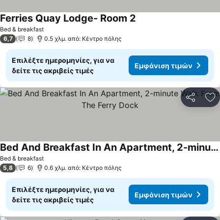
Ferries Quay Lodge- Room 2
Εμφάνιση τιμών
Bed & breakfast
6,7
8
0.5 χλμ. από: Κέντρο πόλης
Επιλέξτε ημερομηνίες, για να
Εμφάνιση τιμών
δείτε τις ακριβείς τιμές
Κοινοποί
Πρ
Bed And Breakfast In An Apartment, 2-minute Walk From The Ferry Dock
Εμφάνιση τιμών
Bed & breakfast
5,8
6
0.6 χλμ. από: Κέντρο πόλης
Επιλέξτε ημερομηνίες, για να
Εμφάνιση τιμών
δείτε τις ακριβείς τιμές