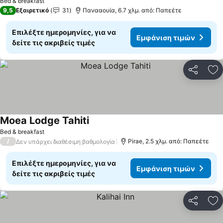
Bed & breakfast
9,5
Εξαιρετικό
31
Πανααουία, 6.7 χλμ. από: Παπεέτε
Επιλέξτε ημερομηνίες, για να
Εμφάνιση τιμών
δείτε τις ακριβείς τιμές
Κοινοποί
Πρ
Moea Lodge Tahiti
Εμφάνιση τιμών
Bed & breakfast
/
Pirae, 2.5 χλμ. από: Παπεέτε
Δεν υπάρχει διαθέσιμη βαθμολογία
Επιλέξτε ημερομηνίες, για να
Εμφάνιση τιμών
δείτε τις ακριβείς τιμές
Κοινοποί
Πρ