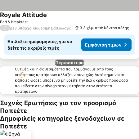
Royale Attitude
Εμφάνιση τιμών
Bed & breakfast
/
3.3 χλμ. από: Κέντρο πόλης
Δεν υπάρχει διαθέσιμη βαθμολογία
Επιλέξτε ημερομηνίες, για να
Εμφάνιση τιμών
δείτε τις ακριβείς τιμές
Περισσότερα
Οι τιμές και η διαθεσιμότητα που λαμβάνουμε από τους
ιστότοπους κρατήσεων αλλάζουν συνεχώς. Αυτό σημαίνει ότι
κάποιες φορές μπορεί να μη βρείτε την ίδια ακριβώς προσφορά
που είδατε στην trivago όταν μεταβείτε στον ιστότοπο
κρατήσεων.
Συχνές Ερωτήσεις για τον προορισμό
Παπεέτε
Δημοφιλείς κατηγορίες ξενοδοχείων σε
Παπεέτε