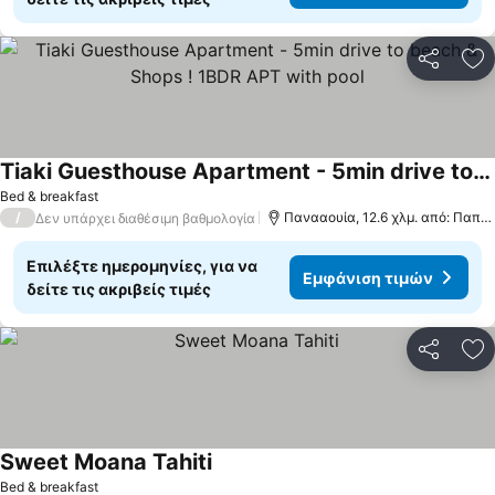
Κοινοποί
Πρ
Tiaki Guesthouse Apartment - 5min drive to beach & Shops ! 1BDR APT with pool
Εμφάνιση τιμών
Bed & breakfast
/
Πανααουία, 12.6 χλμ. από: Παπε
Δεν υπάρχει διαθέσιμη βαθμολογία
Επιλέξτε ημερομηνίες, για να
Εμφάνιση τιμών
δείτε τις ακριβείς τιμές
Κοινοποί
Πρ
Sweet Moana Tahiti
Εμφάνιση τιμών
Bed & breakfast