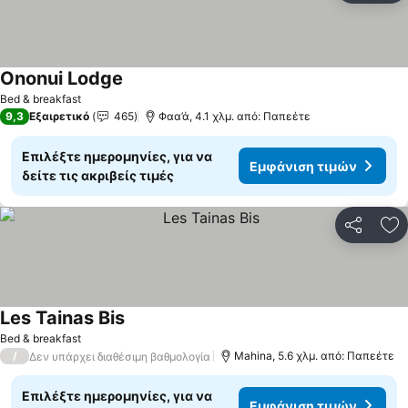
Ononui Lodge
Εμφάνιση τιμών
Bed & breakfast
9,3
Εξαιρετικό
465
Φαα’ά, 4.1 χλμ. από: Παπεέτε
Επιλέξτε ημερομηνίες, για να
Εμφάνιση τιμών
δείτε τις ακριβείς τιμές
Κοινοποί
Πρ
Les Tainas Bis
Εμφάνιση τιμών
Bed & breakfast
/
Mahina, 5.6 χλμ. από: Παπεέτε
Δεν υπάρχει διαθέσιμη βαθμολογία
Επιλέξτε ημερομηνίες, για να
Εμφάνιση τιμών