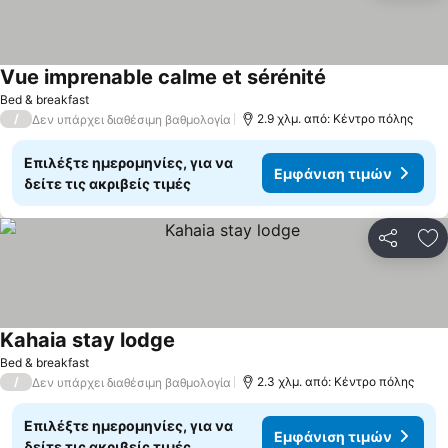
Vue imprenable calme et sérénité
Εμφάνιση τιμών
Bed & breakfast
/
2.9 χλμ. από: Κέντρο πόλης
Δεν υπάρχει διαθέσιμη βαθμολογία
Επιλέξτε ημερομηνίες, για να
Εμφάνιση τιμών
δείτε τις ακριβείς τιμές
Κοινοποί
Πρ
Kahaia stay lodge
Εμφάνιση τιμών
Bed & breakfast
/
2.3 χλμ. από: Κέντρο πόλης
Δεν υπάρχει διαθέσιμη βαθμολογία
Επιλέξτε ημερομηνίες, για να
Εμφάνιση τιμών
δείτε τις ακριβείς τιμές