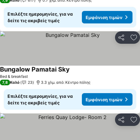
7,9
Καλό
617
0.7 χλμ. από: Κέντρο πόλης
Επιλέξτε ημερομηνίες, για να
Εμφάνιση τιμών
δείτε τις ακριβείς τιμές
Κοινοποί
Πρ
Bungalow Pamatai Sky
Εμφάνιση τιμών
Bed & breakfast
7,8
Καλό
23
3.3 χλμ. από: Κέντρο πόλης
Επιλέξτε ημερομηνίες, για να
Εμφάνιση τιμών
δείτε τις ακριβείς τιμές
Κοινοποί
Πρ