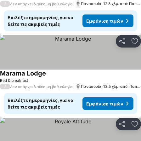
/
Πανααουία, 12.8 χλμ. από: Παπε
Δεν υπάρχει διαθέσιμη βαθμολογία
Επιλέξτε ημερομηνίες, για να
Εμφάνιση τιμών
δείτε τις ακριβείς τιμές
Κοινοποί
Πρ
Marama Lodge
Εμφάνιση τιμών
Bed & breakfast
/
Πανααουία, 13.5 χλμ. από: Παπε
Δεν υπάρχει διαθέσιμη βαθμολογία
Επιλέξτε ημερομηνίες, για να
Εμφάνιση τιμών
δείτε τις ακριβείς τιμές
Κοινοποί
Πρ