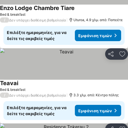
Enzo Lodge Chambre Tiare
Εμφάνιση τιμών
Bed & breakfast
/
Uturoa, 4.9 χλμ. από: Παπεέτε
Δεν υπάρχει διαθέσιμη βαθμολογία
Επιλέξτε ημερομηνίες, για να
Εμφάνιση τιμών
δείτε τις ακριβείς τιμές
Κοινοποί
Πρ
Teavai
Εμφάνιση τιμών
Bed & breakfast
/
3.3 χλμ. από: Κέντρο πόλης
Δεν υπάρχει διαθέσιμη βαθμολογία
Επιλέξτε ημερομηνίες, για να
Εμφάνιση τιμών
δείτε τις ακριβείς τιμές