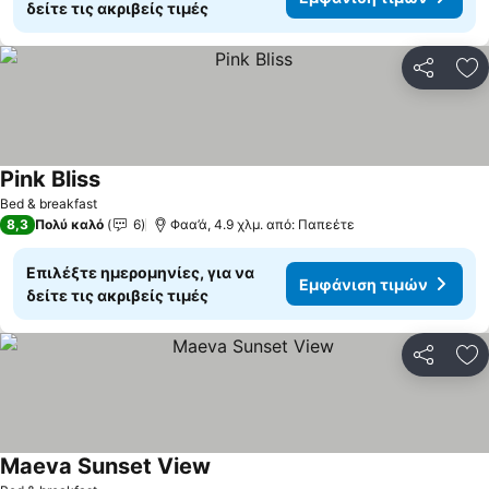
δείτε τις ακριβείς τιμές
Κοινοποί
Πρ
Pink Bliss
Εμφάνιση τιμών
Bed & breakfast
8,3
Πολύ καλό
6
Φαα’ά, 4.9 χλμ. από: Παπεέτε
Επιλέξτε ημερομηνίες, για να
Εμφάνιση τιμών
δείτε τις ακριβείς τιμές
Κοινοποί
Πρ
Maeva Sunset View
Εμφάνιση τιμών