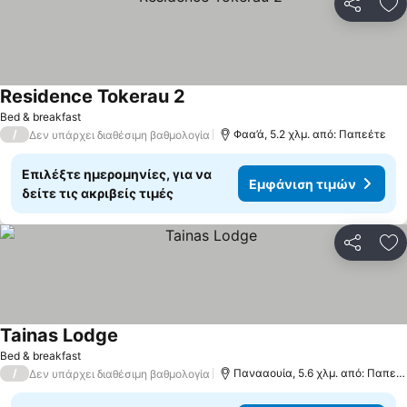
Κοινοποί
Πρ
Residence Tokerau 2
Εμφάνιση τιμών
Bed & breakfast
/
Φαα’ά, 5.2 χλμ. από: Παπεέτε
Δεν υπάρχει διαθέσιμη βαθμολογία
Επιλέξτε ημερομηνίες, για να
Εμφάνιση τιμών
δείτε τις ακριβείς τιμές
Κοινοποί
Πρ
Tainas Lodge
Εμφάνιση τιμών
Bed & breakfast
/
Πανααουία, 5.6 χλμ. από: Παπεέ
Δεν υπάρχει διαθέσιμη βαθμολογία