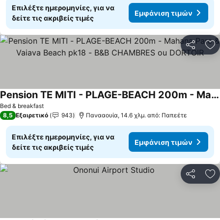
Επιλέξτε ημερομηνίες, για να
Εμφάνιση τιμών
δείτε τις ακριβείς τιμές
Κοινοποί
Πρ
Pension TE MITI - PLAGE-BEACH 200m - Mahana Parc & Vaiava Beach pk18 - B&B CHAMBRES ou DORTOIR
Εμφάνιση τιμών
Bed & breakfast
8,5
Εξαιρετικό
943
Πανααουία, 14.6 χλμ. από: Παπεέτε
Επιλέξτε ημερομηνίες, για να
Εμφάνιση τιμών
δείτε τις ακριβείς τιμές
Κοινοποί
Πρ