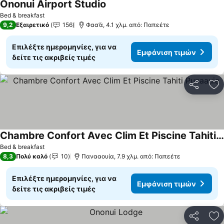
Ononui Airport Studio
Εμφάνιση τιμών
Bed & breakfast
9,2
Εξαιρετικό
156
Φαα’ά, 4.1 χλμ. από: Παπεέτε
Επιλέξτε ημερομηνίες, για να
Εμφάνιση τιμών
δείτε τις ακριβείς τιμές
Κοινοποί
Πρ
Chambre Confort Avec Clim Et Piscine Tahiti Punaauia
Εμφάνιση τιμών
Bed & breakfast
8,3
Πολύ καλό
10
Πανααουία, 7.9 χλμ. από: Παπεέτε
Επιλέξτε ημερομηνίες, για να
Εμφάνιση τιμών
δείτε τις ακριβείς τιμές
Κοινοποί
Πρ