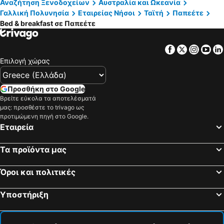
Αναζήτηση Ξενοδοχείων
Αυστραλία και Ωκεανία
Γαλλική Πολυνησία
Εταιρείας Νήσοι
Ταϊτή
Παπεέτε
Bed & breakfast σε Παπεέτε
Facebook
Twitter
Insta
Yo
Επιλογή χώρας
Προσθήκη στο Google
Βρείτε εύκολα τα αποτελέσματά
μας: προσθέστε το trivago ως
προτιμώμενη πηγή στο Google.
Εταιρεία
Τα προϊόντα μας
Όροι και πολιτικές
Υποστήριξη