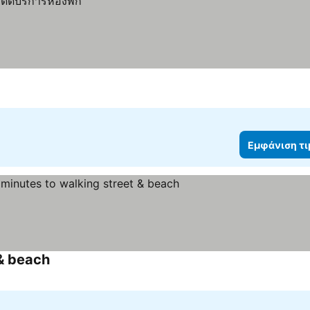
Εμφάνιση τ
 & beach