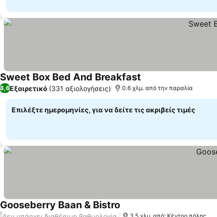
Sweet Box Bed And Breakfast
Εξαιρετικό
(331 αξιολογήσεις)
8,6
0.6 χλμ. από την παραλία
Επιλέξτε ημερομηνίες, για να δείτε τις ακριβείς τιμές
Gooseberry Baan & Bistro
Δεν υπάρχει διαθέσιμη βαθμολογία
/
3.5 χλμ. από: Κέντρο πόλης