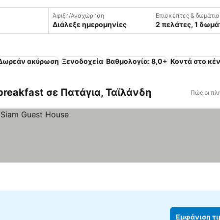
Άφιξη/Αναχώρηση
Επισκέπτες & δωμάτια
Διάλεξε ημερομηνίες
2 πελάτες, 1 δωμά
Δωρεάν ακύρωση
Ξενοδοχεία
Βαθμολογία: 8,0+
Κοντά στο κέ
breakfast σε Πατάγια, Ταϊλάνδη
Πώς οι πλ
Εμφάνιση τ