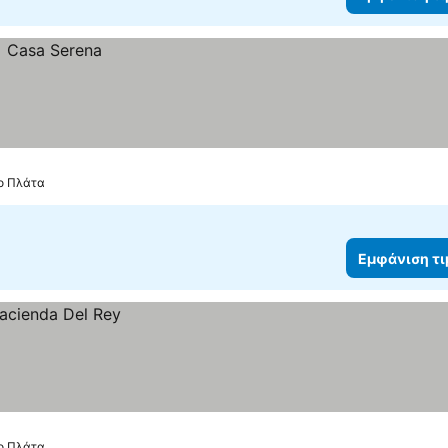
το Πλάτα
Εμφάνιση τ
το Πλάτα