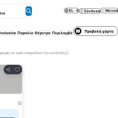
EL · €
Μενού
Σύνδεση
τιο
Προβολή χάρτη
 inclusive
Παραλία
Θέρετρο
Περιλαμβάνεται πρωινό
Πισίνα
Μό
ηρωμές σε εμάς επηρεάζουν την κατάταξη
Προσθήκη στα αγαπημένα
Κοινοποίηση