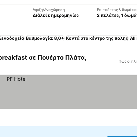
Άφιξη/Αναχώρηση
Επισκέπτες & δωμάτια
Διάλεξε ημερομηνίες
2 πελάτες, 1 δωμά
Ξενοδοχεία
Βαθμολογία: 8,0+
Κοντά στο κέντρο της πόλης
All
breakfast σε Πουέρτο Πλάτα,
Πώς οι πλ