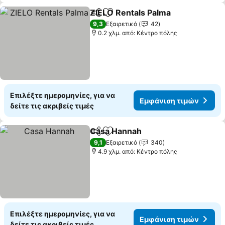
ZIELO Rentals Palma
Κοινοποίηση
Προσθήκη στα αγαπημένα
Εμφάν
9,3
Εξαιρετικό
42
0.2 χλμ. από: Κέντρο πόλης
Επιλέξτε ημερομηνίες, για να
Εμφάνιση τιμών
δείτε τις ακριβείς τιμές
Casa Hannah
Κοινοποίηση
Προσθήκη στα αγαπημένα
Εμφάνιση τι
9,1
Εξαιρετικό
340
4.9 χλμ. από: Κέντρο πόλης
Επιλέξτε ημερομηνίες, για να
Εμφάνιση τιμών
δείτε τις ακριβείς τιμές