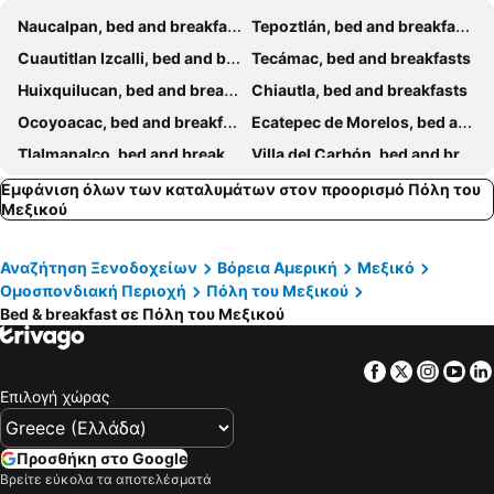
Naucalpan, bed and breakfasts
Tepoztlán, bed and breakfasts
Cuautitlan Izcalli, bed and breakfasts
Tecámac, bed and breakfasts
Huixquilucan, bed and breakfasts
Chiautla, bed and breakfasts
Ocoyoacac, bed and breakfasts
Ecatepec de Morelos, bed and breakfasts
Tlalmanalco, bed and breakfasts
Villa del Carbón, bed and breakfasts
Nezahualcóyotl, bed and breakfasts
Teotihuacan de Arista, bed and breakfasts
Εμφάνιση όλων των καταλυμάτων στον προορισμό Πόλη του
Μεξικού
Αναζήτηση Ξενοδοχείων
Βόρεια Αμερική
Μεξικό
Ομοσπονδιακή Περιοχή
Πόλη του Μεξικού
Bed & breakfast σε Πόλη του Μεξικού
Facebook
Twitter
Insta
Yo
Επιλογή χώρας
Προσθήκη στο Google
Βρείτε εύκολα τα αποτελέσματά