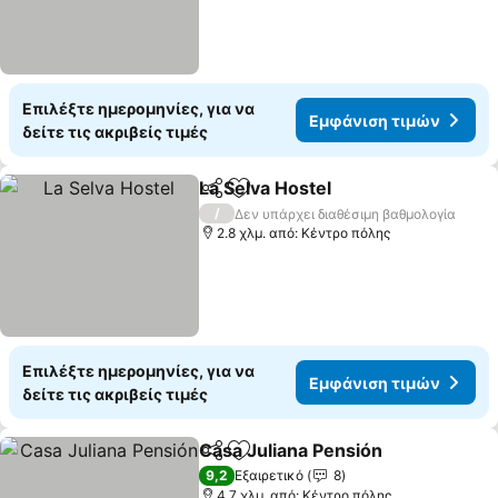
Επιλέξτε ημερομηνίες, για να
Εμφάνιση τιμών
δείτε τις ακριβείς τιμές
La Selva Hostel
Κοινοποίηση
Προσθήκη στα αγαπημένα
Εμφάνιση 
/
Δεν υπάρχει διαθέσιμη βαθμολογία
2.8 χλμ. από: Κέντρο πόλης
Επιλέξτε ημερομηνίες, για να
Εμφάνιση τιμών
δείτε τις ακριβείς τιμές
Casa Juliana Pensión
Κοινοποίηση
Προσθήκη στα αγαπημένα
Εμφά
9,2
Εξαιρετικό
8
4.7 χλμ. από: Κέντρο πόλης