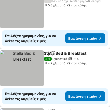
/
Δεν υπάρχει διαθέσιμη βαθμολογία
0.6 χλμ. από: Κέντρο πόλης
Επιλέξτε ημερομηνίες, για να
Εμφάνιση τιμών
δείτε τις ακριβείς τιμές
Stella Bed & Breakfast
Κοινοποίηση
Προσθήκη στα αγαπημένα
Εμφ
8,6
Εξαιρετικό
815
4.7 χλμ. από: Κέντρο πόλης
Επιλέξτε ημερομηνίες, για να
Εμφάνιση τιμών
δείτε τις ακριβείς τιμές