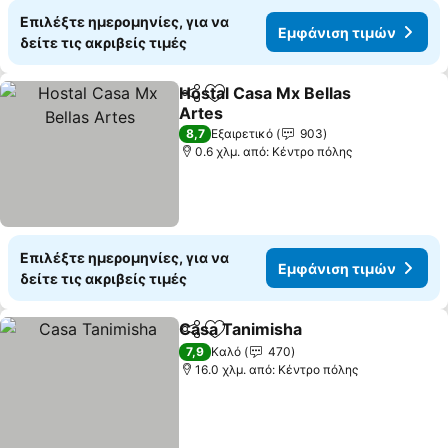
Επιλέξτε ημερομηνίες, για να
Εμφάνιση τιμών
δείτε τις ακριβείς τιμές
Hostal Casa Mx Bellas
Κοινοποίηση
Προσθήκη στα αγαπημένα
Artes
Εμφάνιση τιμών
8,7
Εξαιρετικό
903
0.6 χλμ. από: Κέντρο πόλης
Επιλέξτε ημερομηνίες, για να
Εμφάνιση τιμών
δείτε τις ακριβείς τιμές
Casa Tanimisha
Κοινοποίηση
Προσθήκη στα αγαπημένα
Εμφάνιση 
7,9
Καλό
470
16.0 χλμ. από: Κέντρο πόλης