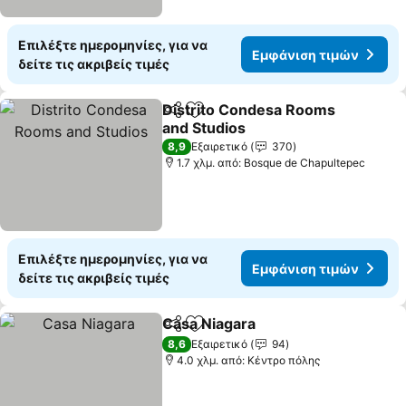
Επιλέξτε ημερομηνίες, για να
Εμφάνιση τιμών
δείτε τις ακριβείς τιμές
Distrito Condesa Rooms
Κοινοποίηση
Προσθήκη στα αγαπημένα
and Studios
Εμφάνιση τιμών
8,9
Εξαιρετικό
370
1.7 χλμ. από: Bosque de Chapultepec
Επιλέξτε ημερομηνίες, για να
Εμφάνιση τιμών
δείτε τις ακριβείς τιμές
Casa Niagara
Κοινοποίηση
Προσθήκη στα αγαπημένα
Εμφάνιση τι
8,6
Εξαιρετικό
94
4.0 χλμ. από: Κέντρο πόλης