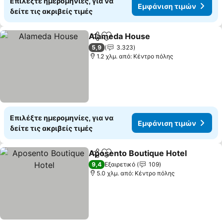
Επιλέξτε ημερομηνίες, για να
Εμφάνιση τιμών
δείτε τις ακριβείς τιμές
Alameda House
Κοινοποίηση
Προσθήκη στα αγαπημένα
Εμφάνιση 
5,9
3.323
1.2 χλμ. από: Κέντρο πόλης
Επιλέξτε ημερομηνίες, για να
Εμφάνιση τιμών
δείτε τις ακριβείς τιμές
Aposento Boutique Hotel
Κοινοποίηση
Προσθήκη στα αγαπημένα
9,4
Εξαιρετικό
109
5.0 χλμ. από: Κέντρο πόλης