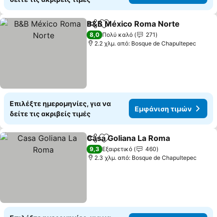
B&B México Roma Norte
Κοινοποίηση
Προσθήκη στα αγαπημένα
Ε
8,0
Πολύ καλό
271
2.2 χλμ. από: Bosque de Chapultepec
Επιλέξτε ημερομηνίες, για να
Εμφάνιση τιμών
δείτε τις ακριβείς τιμές
Casa Goliana La Roma
Κοινοποίηση
Προσθήκη στα αγαπημένα
Εμφ
9,3
Εξαιρετικό
460
2.3 χλμ. από: Bosque de Chapultepec