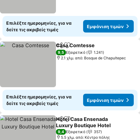
Επιλέξτε ημερομηνίες, για να
Εμφάνιση τιμών
δείτε τις ακριβείς τιμές
Casa Comtesse
Κοινοποίηση
Προσθήκη στα αγαπημένα
Εμφάνιση 
9,5
Εξαιρετικό
1.241
2.1 χλμ. από: Bosque de Chapultepec
Επιλέξτε ημερομηνίες, για να
Εμφάνιση τιμών
δείτε τις ακριβείς τιμές
Hotel Casa Ensenada
Κοινοποίηση
Προσθήκη στα αγαπημένα
Luxury Boutique Hotel
Εμφάνιση τιμών
9,4
Εξαιρετικό
357
5.5 χλμ. από: Κέντρο πόλης