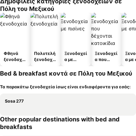
Δημοφιλείς κατηγορίες ξενοδοχείων σε
Πόλη του Μεξικού
Φθηνά
Πολυτελή
Ξενοδοχεί
Ξενοδοχεί
Ξενο
ξενοδοχεί
ξενοδοχεί
α με
α που
α με
α
α
πισίνες
δέχονται
κατοικίδι
Bed & breakfast κοντά σε Πόλη του Μεξικού
α
Τα παρακάτω ξενοδοχεία ίσως είναι ενδιαφέροντα για εσάς:
Sosa 277
Other popular destinations with bed and
breakfasts