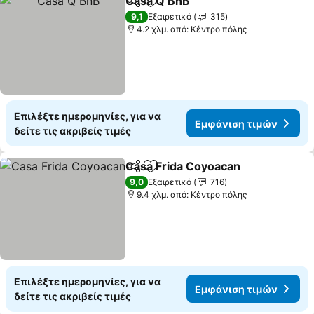
Casa Q BnB
Κοινοποίηση
Προσθήκη στα αγαπημένα
Εμφάνιση τιμ
9,1
Εξαιρετικό
315
4.2 χλμ. από: Κέντρο πόλης
Επιλέξτε ημερομηνίες, για να
Εμφάνιση τιμών
δείτε τις ακριβείς τιμές
Casa Frida Coyoacan
Κοινοποίηση
Προσθήκη στα αγαπημένα
Εμφά
9,0
Εξαιρετικό
716
9.4 χλμ. από: Κέντρο πόλης
Επιλέξτε ημερομηνίες, για να
Εμφάνιση τιμών
δείτε τις ακριβείς τιμές