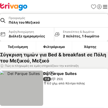
Αγαπημέν
Σύνδε
Με
Προορισμός
Πόλη του Μεξικού
Άφιξη/Αναχώρηση
Επισκέπτες & δωμάτια
Διάλεξε ημερομηνίες
2 πελάτες, 1 δωμάτιο
Ταξινόμηση
Φιλτράρισμα
Χάρτης
Σύγκριση τιμών για Bed & breakfast σε Πόλη
του Μεξικού, Μεξικό
Πώς οι πληρωμές σε εμάς επηρεάζουν την κατάταξη
Del Parque Suites
Κοινοποίηση
Προσθήκη στα αγαπημένα
Εμφάνισ
7,3
253
6.0 χλμ. από: Κέντρο πόλης