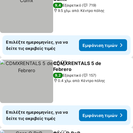
Εμφάνιση τιμών
9,4
Εξαιρετικό
719
9.5 χλμ. από: Κέντρο πόλης
Επιλέξτε ημερομηνίες, για να
Εμφάνιση τιμών
δείτε τις ακριβείς τιμές
CDMXRENTALS 5 de
Κοινοποίηση
Προσθήκη στα αγαπημένα
Febrero
Εμφάνιση τιμών
9,2
Εξαιρετικό
157
0.4 χλμ. από: Κέντρο πόλης
Επιλέξτε ημερομηνίες, για να
Εμφάνιση τιμών
δείτε τις ακριβείς τιμές