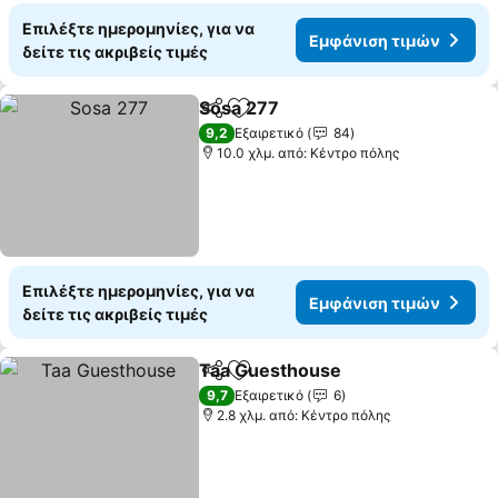
Επιλέξτε ημερομηνίες, για να
Εμφάνιση τιμών
δείτε τις ακριβείς τιμές
Sosa 277
Κοινοποίηση
Προσθήκη στα αγαπημένα
Εμφάνιση τιμών
9,2
Εξαιρετικό
84
10.0 χλμ. από: Κέντρο πόλης
Επιλέξτε ημερομηνίες, για να
Εμφάνιση τιμών
δείτε τις ακριβείς τιμές
Taa Guesthouse
Κοινοποίηση
Προσθήκη στα αγαπημένα
Εμφάνιση
9,7
Εξαιρετικό
6
2.8 χλμ. από: Κέντρο πόλης