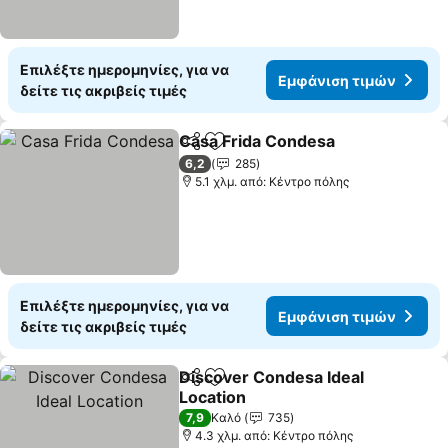
Επιλέξτε ημερομηνίες, για να
Εμφάνιση τιμών
δείτε τις ακριβείς τιμές
Casa Frida Condesa
Κοινοποίηση
Προσθήκη στα αγαπημένα
Εμφάν
6,2
285
5.1 χλμ. από: Κέντρο πόλης
Επιλέξτε ημερομηνίες, για να
Εμφάνιση τιμών
δείτε τις ακριβείς τιμές
Discover Condesa Ideal
Κοινοποίηση
Προσθήκη στα αγαπημένα
Location
Εμφάνιση τιμών
7,9
Καλό
735
4.3 χλμ. από: Κέντρο πόλης