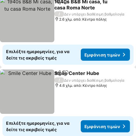
1940s B&B Mi casa, tu
Κοινοποίηση
Προσθήκη στα αγαπημένα
casa Roma Norte
Εμφάνιση τιμών
/
Δεν υπάρχει διαθέσιμη βαθμολογία
2.6 χλμ. από: Κέντρο πόλης
Επιλέξτε ημερομηνίες, για να
Εμφάνιση τιμών
δείτε τις ακριβείς τιμές
Smile Center Hube
Κοινοποίηση
Προσθήκη στα αγαπημένα
Εμφάνι
/
Δεν υπάρχει διαθέσιμη βαθμολογία
4.6 χλμ. από: Κέντρο πόλης
Επιλέξτε ημερομηνίες, για να
Εμφάνιση τιμών
δείτε τις ακριβείς τιμές