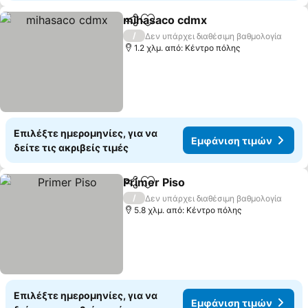
mihasaco cdmx
Κοινοποίηση
Προσθήκη στα αγαπημένα
Εμφάνιση 
/
Δεν υπάρχει διαθέσιμη βαθμολογία
1.2 χλμ. από: Κέντρο πόλης
Επιλέξτε ημερομηνίες, για να
Εμφάνιση τιμών
δείτε τις ακριβείς τιμές
Primer Piso
Κοινοποίηση
Προσθήκη στα αγαπημένα
Εμφάνιση τιμώ
/
Δεν υπάρχει διαθέσιμη βαθμολογία
5.8 χλμ. από: Κέντρο πόλης
Επιλέξτε ημερομηνίες, για να
Εμφάνιση τιμών