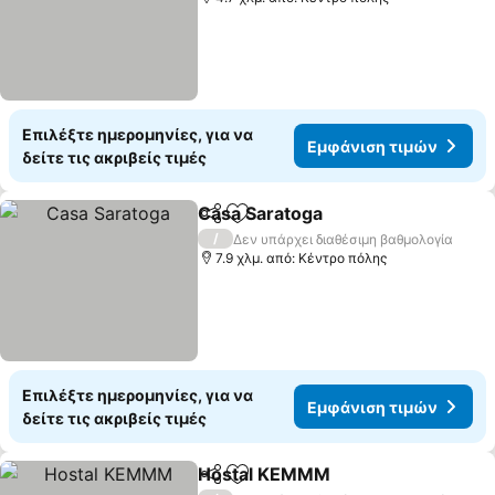
Επιλέξτε ημερομηνίες, για να
Εμφάνιση τιμών
δείτε τις ακριβείς τιμές
Casa Saratoga
Κοινοποίηση
Προσθήκη στα αγαπημένα
Εμφάνιση τ
/
Δεν υπάρχει διαθέσιμη βαθμολογία
7.9 χλμ. από: Κέντρο πόλης
Επιλέξτε ημερομηνίες, για να
Εμφάνιση τιμών
δείτε τις ακριβείς τιμές
Hostal KEMMM
Κοινοποίηση
Προσθήκη στα αγαπημένα
Εμφάνιση 