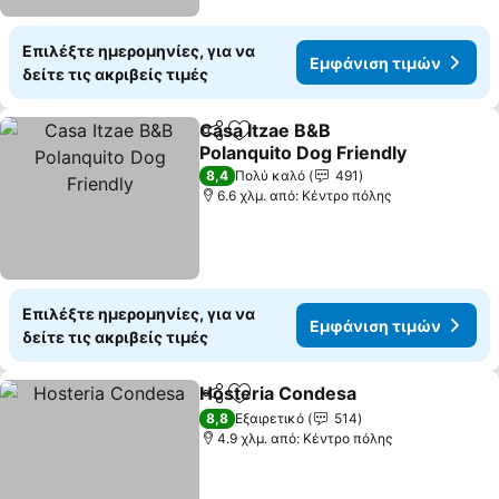
Επιλέξτε ημερομηνίες, για να
Εμφάνιση τιμών
δείτε τις ακριβείς τιμές
Casa Itzae B&B
Κοινοποίηση
Προσθήκη στα αγαπημένα
Polanquito Dog Friendly
Εμφάνιση τιμών
8,4
Πολύ καλό
491
6.6 χλμ. από: Κέντρο πόλης
Επιλέξτε ημερομηνίες, για να
Εμφάνιση τιμών
δείτε τις ακριβείς τιμές
Hosteria Condesa
Κοινοποίηση
Προσθήκη στα αγαπημένα
Εμφάνισ
8,8
Εξαιρετικό
514
4.9 χλμ. από: Κέντρο πόλης