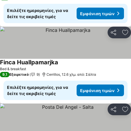
Επιλέξτε ημερομηνίες, για να
Εμφάνιση τιμών
δείτε τις ακριβείς τιμές
Κοινοποί
Πρ
Finca Huallpamarjka
Bed & breakfast
9,1
Εξαιρετικό
9
Cerrillos, 12.6 χλμ. από: Σάλτα
Επιλέξτε ημερομηνίες, για να
Εμφάνιση τιμών
δείτε τις ακριβείς τιμές
Κοινοποί
Πρ