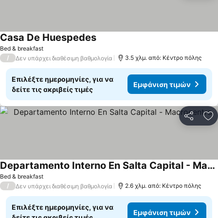
Casa De Huespedes
Bed & breakfast
/
3.5 χλμ. από: Κέντρο πόλης
Δεν υπάρχει διαθέσιμη βαθμολογία
Επιλέξτε ημερομηνίες, για να
Εμφάνιση τιμών
δείτε τις ακριβείς τιμές
Κοινοποί
Πρ
Departamento Interno En Salta Capital - Macrocentro
Bed & breakfast
/
2.6 χλμ. από: Κέντρο πόλης
Δεν υπάρχει διαθέσιμη βαθμολογία
Επιλέξτε ημερομηνίες, για να
Εμφάνιση τιμών
δείτε τις ακριβείς τιμές