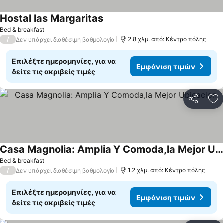
Hostal las Margaritas
Bed & breakfast
/
2.8 χλμ. από: Κέντρο πόλης
Δεν υπάρχει διαθέσιμη βαθμολογία
Επιλέξτε ημερομηνίες, για να
Εμφάνιση τιμών
δείτε τις ακριβείς τιμές
Κοινοποί
Πρ
Casa Magnolia: Amplia Y Comoda,la Mejor Ubicacion
Bed & breakfast
/
1.2 χλμ. από: Κέντρο πόλης
Δεν υπάρχει διαθέσιμη βαθμολογία
Επιλέξτε ημερομηνίες, για να
Εμφάνιση τιμών
δείτε τις ακριβείς τιμές