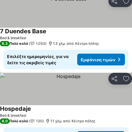
Κοινοποί
Πρ
7 Duendes Base
Bed & breakfast
8,3
Πολύ καλό
1.053
1.3 χλμ. από: Κέντρο πόλης
Επιλέξτε ημερομηνίες, για να
Εμφάνιση τιμών
δείτε τις ακριβείς τιμές
Κοινοποί
Πρ
Hospedaje
Bed & breakfast
8,0
Πολύ καλό
130
1.1 χλμ. από: Κέντρο πόλης