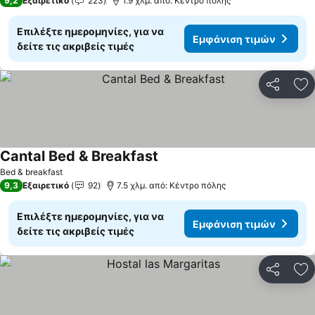
9,2
Εξαιρετικό
223
1.9 χλμ. από: Κέντρο πόλης
Επιλέξτε ημερομηνίες, για να
Εμφάνιση τιμών
δείτε τις ακριβείς τιμές
Κοινοποί
Πρ
Cantal Bed & Breakfast
Bed & breakfast
9,3
Εξαιρετικό
92
7.5 χλμ. από: Κέντρο πόλης
Επιλέξτε ημερομηνίες, για να
Εμφάνιση τιμών
δείτε τις ακριβείς τιμές
Κοινοποί
Πρ