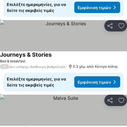
Επιλέξτε ημερομηνίες, για να
Εμφάνιση τιμών
δείτε τις ακριβείς τιμές
Κοινοποί
Πρ
Journeys & Stories
Bed & breakfast
/
0.3 χλμ. από: Κέντρο πόλης
Δεν υπάρχει διαθέσιμη βαθμολογία
Επιλέξτε ημερομηνίες, για να
Εμφάνιση τιμών
δείτε τις ακριβείς τιμές
Κοινοποί
Πρ