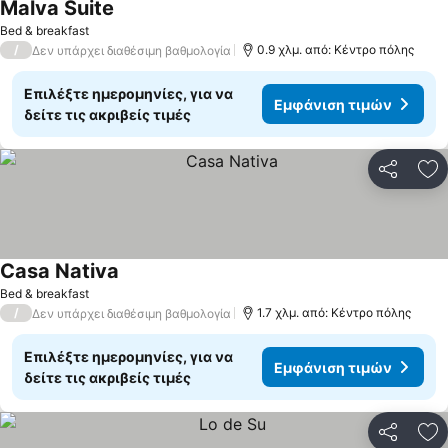
Malva Suite
Bed & breakfast
/
0.9 χλμ. από: Κέντρο πόλης
Δεν υπάρχει διαθέσιμη βαθμολογία
Επιλέξτε ημερομηνίες, για να
Εμφάνιση τιμών
δείτε τις ακριβείς τιμές
Κοινοποί
Πρ
Casa Nativa
Bed & breakfast
/
1.7 χλμ. από: Κέντρο πόλης
Δεν υπάρχει διαθέσιμη βαθμολογία
Επιλέξτε ημερομηνίες, για να
Εμφάνιση τιμών
δείτε τις ακριβείς τιμές
Κοινοποί
Πρ