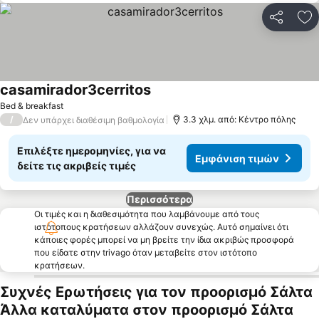
Κοινοποί
Πρ
casamirador3cerritos
Bed & breakfast
/
3.3 χλμ. από: Κέντρο πόλης
Δεν υπάρχει διαθέσιμη βαθμολογία
Επιλέξτε ημερομηνίες, για να
Εμφάνιση τιμών
δείτε τις ακριβείς τιμές
Περισσότερα
Οι τιμές και η διαθεσιμότητα που λαμβάνουμε από τους
ιστότοπους κρατήσεων αλλάζουν συνεχώς. Αυτό σημαίνει ότι
κάποιες φορές μπορεί να μη βρείτε την ίδια ακριβώς προσφορά
που είδατε στην trivago όταν μεταβείτε στον ιστότοπο
κρατήσεων.
Συχνές Ερωτήσεις για τον προορισμό Σάλτα
Άλλα καταλύματα στον προορισμό Σάλτα