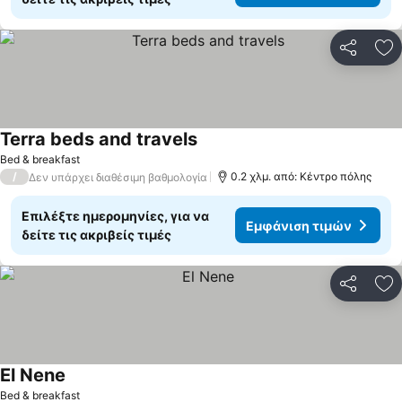
Κοινοποί
Πρ
Terra beds and travels
Bed & breakfast
/
0.2 χλμ. από: Κέντρο πόλης
Δεν υπάρχει διαθέσιμη βαθμολογία
Επιλέξτε ημερομηνίες, για να
Εμφάνιση τιμών
δείτε τις ακριβείς τιμές
Κοινοποί
Πρ
El Nene
Bed & breakfast