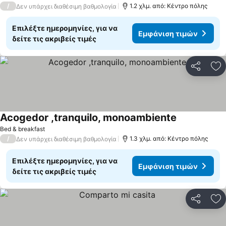
/
1.2 χλμ. από: Κέντρο πόλης
Δεν υπάρχει διαθέσιμη βαθμολογία
Επιλέξτε ημερομηνίες, για να
Εμφάνιση τιμών
δείτε τις ακριβείς τιμές
Κοινοποί
Πρ
Acogedor ,tranquilo, monoambiente
Bed & breakfast
/
1.3 χλμ. από: Κέντρο πόλης
Δεν υπάρχει διαθέσιμη βαθμολογία
Επιλέξτε ημερομηνίες, για να
Εμφάνιση τιμών
δείτε τις ακριβείς τιμές
Κοινοποί
Πρ