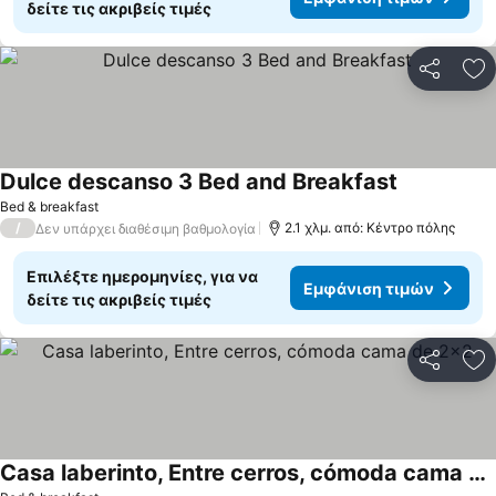
δείτε τις ακριβείς τιμές
Κοινοποί
Πρ
Dulce descanso 3 Bed and Breakfast
Bed & breakfast
/
2.1 χλμ. από: Κέντρο πόλης
Δεν υπάρχει διαθέσιμη βαθμολογία
Επιλέξτε ημερομηνίες, για να
Εμφάνιση τιμών
δείτε τις ακριβείς τιμές
Κοινοποί
Πρ
Casa laberinto, Entre cerros, cómoda cama de 2x2