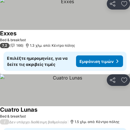
Κοινοποί
Πρ
Exxes
Bed & breakfast
7,2
166
1.3 χλμ. από: Κέντρο πόλης
Επιλέξτε ημερομηνίες, για να
Εμφάνιση τιμών
δείτε τις ακριβείς τιμές
Κοινοποί
Πρ
Cuatro Lunas
Bed & breakfast
/
1.5 χλμ. από: Κέντρο πόλης
Δεν υπάρχει διαθέσιμη βαθμολογία