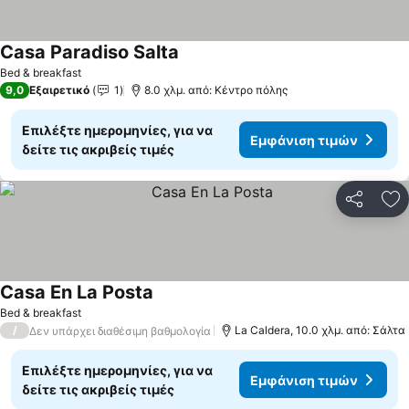
Casa Paradiso Salta
Bed & breakfast
9,0
Εξαιρετικό
1
8.0 χλμ. από: Κέντρο πόλης
Επιλέξτε ημερομηνίες, για να
Εμφάνιση τιμών
δείτε τις ακριβείς τιμές
Κοινοποί
Πρ
Casa En La Posta
Bed & breakfast
/
La Caldera, 10.0 χλμ. από: Σάλτα
Δεν υπάρχει διαθέσιμη βαθμολογία
Επιλέξτε ημερομηνίες, για να
Εμφάνιση τιμών
δείτε τις ακριβείς τιμές