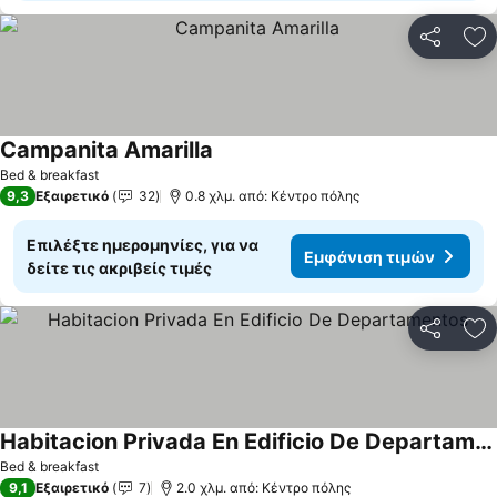
Κοινοποί
Πρ
Campanita Amarilla
Bed & breakfast
9,3
Εξαιρετικό
32
0.8 χλμ. από: Κέντρο πόλης
Επιλέξτε ημερομηνίες, για να
Εμφάνιση τιμών
δείτε τις ακριβείς τιμές
Κοινοποί
Πρ
Habitacion Privada En Edificio De Departamentos
Bed & breakfast
9,1
Εξαιρετικό
7
2.0 χλμ. από: Κέντρο πόλης