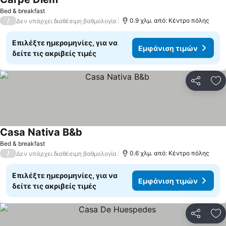
Bed & breakfast
/
0.9 χλμ. από: Κέντρο πόλης
Δεν υπάρχει διαθέσιμη βαθμολογία
Επιλέξτε ημερομηνίες, για να
Εμφάνιση τιμών
δείτε τις ακριβείς τιμές
Κοινοποί
Πρ
Casa Nativa B&b
Bed & breakfast
/
0.6 χλμ. από: Κέντρο πόλης
Δεν υπάρχει διαθέσιμη βαθμολογία
Επιλέξτε ημερομηνίες, για να
Εμφάνιση τιμών
δείτε τις ακριβείς τιμές
Κοινοποί
Πρ