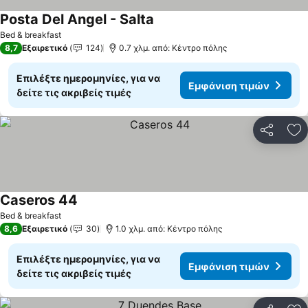
Posta Del Angel - Salta
Bed & breakfast
8,7
Εξαιρετικό
124
0.7 χλμ. από: Κέντρο πόλης
Επιλέξτε ημερομηνίες, για να
Εμφάνιση τιμών
δείτε τις ακριβείς τιμές
Κοινοποί
Πρ
Caseros 44
Bed & breakfast
8,6
Εξαιρετικό
30
1.0 χλμ. από: Κέντρο πόλης
Επιλέξτε ημερομηνίες, για να
Εμφάνιση τιμών
δείτε τις ακριβείς τιμές