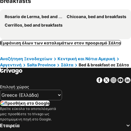
breakfasts
Rosario de Lerma, bed and breakfasts
Chicoana, bed and breakfasts
Cerrillos, bed and breakfasts
Εμφάνιση όλων των καταλυμάτων στον προορισμό Σάλτα
Αναζήτηση Ξενοδοχείων
Κεντρική και Νότια Αμερική
Αργεντινή
Salta Province
Σάλτα
Bed & breakfast σε Σάλτα
Facebook
Twitter
Insta
Yo
Επιλογή χώρας
Προσθήκη στο Google
Βρείτε εύκολα τα αποτελέσματά
μας: προσθέστε το trivago ως
προτιμώμενη πηγή στο Google.
Εταιρεία