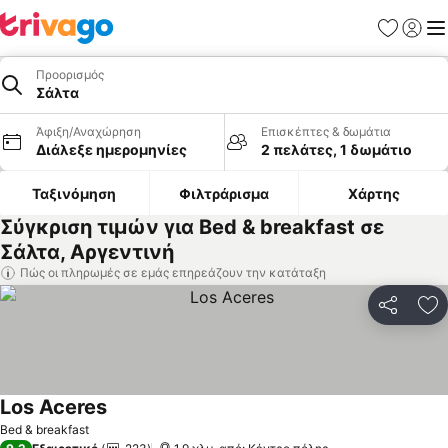
Αγαπημέν
Σύνδε
Με
Προορισμός
Σάλτα
Άφιξη/Αναχώρηση
Επισκέπτες & δωμάτια
Διάλεξε ημερομηνίες
2 πελάτες, 1 δωμάτιο
Ταξινόμηση
Φιλτράρισμα
Χάρτης
Σύγκριση τιμών για Bed & breakfast σε
Σάλτα, Αργεντινή
Πώς οι πληρωμές σε εμάς επηρεάζουν την κατάταξη
Κοινοποί
Πρ
Los Aceres
Bed & breakfast