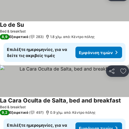
Lo de Su
Bed & breakfast
8,9
Εξαιρετικό
283
1.8 χλμ. από: Κέντρο πόλης
Επιλέξτε ημερομηνίες, για να
Εμφάνιση τιμών
δείτε τις ακριβείς τιμές
Κοινοποί
Πρ
La Cara Oculta de Salta, bed and breakfast
Bed & breakfast
9,2
Εξαιρετικό
497
0.9 χλμ. από: Κέντρο πόλης
Επιλέξτε ημερομηνίες, για να
Εμφάνιση τιμών