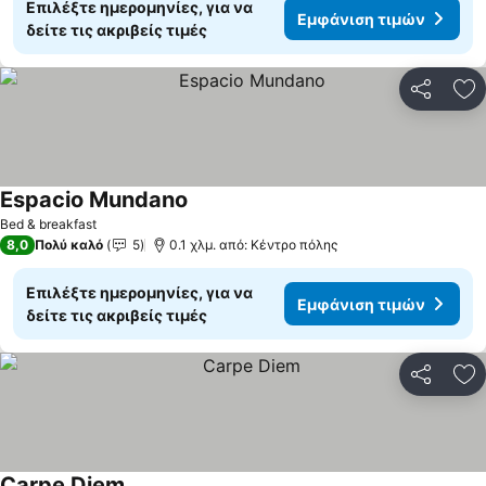
Επιλέξτε ημερομηνίες, για να
Εμφάνιση τιμών
δείτε τις ακριβείς τιμές
Κοινοποί
Πρ
Espacio Mundano
Bed & breakfast
8,0
Πολύ καλό
5
0.1 χλμ. από: Κέντρο πόλης
Επιλέξτε ημερομηνίες, για να
Εμφάνιση τιμών
δείτε τις ακριβείς τιμές
Κοινοποί
Πρ
Carpe Diem