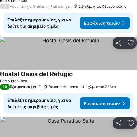
Bed & breakfast
/
2.8 χλμ. από: Κέντρο πόλης
Δεν υπάρχει διαθέσιμη βαθμολογία
Επιλέξτε ημερομηνίες, για να
Εμφάνιση τιμών
δείτε τις ακριβείς τιμές
Κοινοποί
Πρ
Hostal Oasis del Refugio
Bed & breakfast
10
Εξαιρετικό
2
Rosario de Lerma, 14.1 χλμ. από: Σάλτα
Επιλέξτε ημερομηνίες, για να
Εμφάνιση τιμών
δείτε τις ακριβείς τιμές
Κοινοποί
Πρ