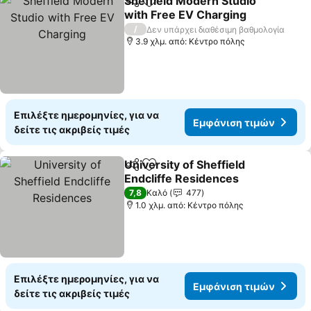
Sheffield Modern Studio
Κοινοποίηση
Προσθήκη στα αγαπημένα
with Free EV Charging
Εμφάνιση τιμών
/
Δεν υπάρχει διαθέσιμη βαθμολογία
3.9 χλμ. από: Κέντρο πόλης
Επιλέξτε ημερομηνίες, για να
Εμφάνιση τιμών
δείτε τις ακριβείς τιμές
University of Sheffield
Κοινοποίηση
Προσθήκη στα αγαπημένα
Endcliffe Residences
Εμφάνιση τιμών
7,8
Καλό
477
1.0 χλμ. από: Κέντρο πόλης
Επιλέξτε ημερομηνίες, για να
Εμφάνιση τιμών
δείτε τις ακριβείς τιμές