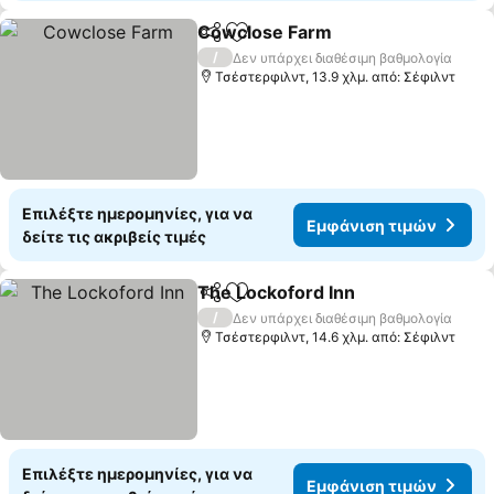
Cowclose Farm
Κοινοποίηση
Προσθήκη στα αγαπημένα
Εμφάνιση 
/
Δεν υπάρχει διαθέσιμη βαθμολογία
Τσέστερφιλντ, 13.9 χλμ. από: Σέφιλντ
Επιλέξτε ημερομηνίες, για να
Εμφάνιση τιμών
δείτε τις ακριβείς τιμές
The Lockoford Inn
Κοινοποίηση
Προσθήκη στα αγαπημένα
Εμφάνισ
/
Δεν υπάρχει διαθέσιμη βαθμολογία
Τσέστερφιλντ, 14.6 χλμ. από: Σέφιλντ
Επιλέξτε ημερομηνίες, για να
Εμφάνιση τιμών