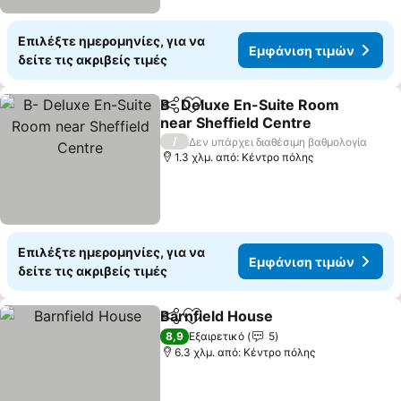
Επιλέξτε ημερομηνίες, για να
Εμφάνιση τιμών
δείτε τις ακριβείς τιμές
B- Deluxe En-Suite Room
Κοινοποίηση
Προσθήκη στα αγαπημένα
near Sheffield Centre
Εμφάνιση τιμών
/
Δεν υπάρχει διαθέσιμη βαθμολογία
1.3 χλμ. από: Κέντρο πόλης
Επιλέξτε ημερομηνίες, για να
Εμφάνιση τιμών
δείτε τις ακριβείς τιμές
Barnfield House
Κοινοποίηση
Προσθήκη στα αγαπημένα
Εμφάνιση 
8,9
Εξαιρετικό
5
6.3 χλμ. από: Κέντρο πόλης