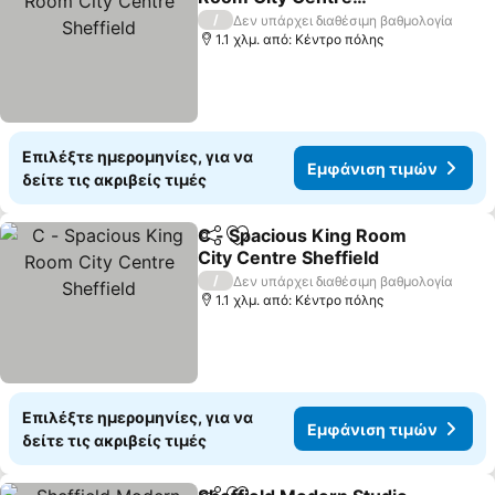
Sheffield
Εμφάνιση τιμών
/
Δεν υπάρχει διαθέσιμη βαθμολογία
1.1 χλμ. από: Κέντρο πόλης
Επιλέξτε ημερομηνίες, για να
Εμφάνιση τιμών
δείτε τις ακριβείς τιμές
C - Spacious King Room
Κοινοποίηση
Προσθήκη στα αγαπημένα
City Centre Sheffield
Εμφάνιση τιμών
/
Δεν υπάρχει διαθέσιμη βαθμολογία
1.1 χλμ. από: Κέντρο πόλης
Επιλέξτε ημερομηνίες, για να
Εμφάνιση τιμών
δείτε τις ακριβείς τιμές