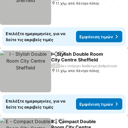
1.1 χλμ. από: Κέντρο πόλης
Επιλέξτε ημερομηνίες, για να
Εμφάνιση τιμών
δείτε τις ακριβείς τιμές
I - Stylish Double Room
Κοινοποίηση
Προσθήκη στα αγαπημένα
City Centre Sheffield
Εμφάνιση τιμών
/
Δεν υπάρχει διαθέσιμη βαθμολογία
1.1 χλμ. από: Κέντρο πόλης
Επιλέξτε ημερομηνίες, για να
Εμφάνιση τιμών
δείτε τις ακριβείς τιμές
E - Compact Double
Κοινοποίηση
Προσθήκη στα αγαπημένα
Room City Centre