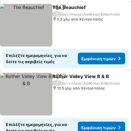
The Beauchief
Κοινοποίηση
Προσθήκη στα αγαπημένα
Εμφάνιση τ
/
Δεν υπάρχει διαθέσιμη βαθμολογία
5.3 χλμ. από: Κέντρο πόλης
Επιλέξτε ημερομηνίες, για να
Εμφάνιση τιμών
δείτε τις ακριβείς τιμές
Rother Valley View B & B
Κοινοποίηση
Προσθήκη στα αγαπημένα
Ε
/
Δεν υπάρχει διαθέσιμη βαθμολογία
10.5 χλμ. από: Κέντρο πόλης
Επιλέξτε ημερομηνίες, για να
Εμφάνιση τιμών
δείτε τις ακριβείς τιμές