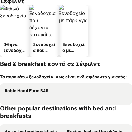
Σέφιλντ
Φθηνά
Ξενοδοχεί
Ξενοδοχεί
ξενοδοχεί
α που
α με
α
δέχονται
πάρκινγκ
κατοικίδι
Bed & breakfast κοντά σε Σέφιλντ
α
Τα παρακάτω ξενοδοχεία ίσως είναι ενδιαφέροντα για εσάς:
Robin Hood Farm B&B
Other popular destinations with bed and
breakfasts
Λιντς, bed and breakfasts
Buxton, bed and breakfasts