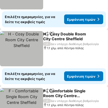
Επιλέξτε ημερομηνίες, για να
Εμφάνιση τιμών
δείτε τις ακριβείς τιμές
H - Cosy Double Room
Κοινοποίηση
Προσθήκη στα αγαπημένα
City Centre Sheffield
Εμφάνιση τιμών
/
Δεν υπάρχει διαθέσιμη βαθμολογία
1.1 χλμ. από: Κέντρο πόλης
Επιλέξτε ημερομηνίες, για να
Εμφάνιση τιμών
δείτε τις ακριβείς τιμές
F - Comfortable Single
Κοινοποίηση
Προσθήκη στα αγαπημένα
Room City Centre
Sheffield
Εμφάνιση τιμών
/
Δεν υπάρχει διαθέσιμη βαθμολογία
1.1 χλμ. από: Κέντρο πόλης