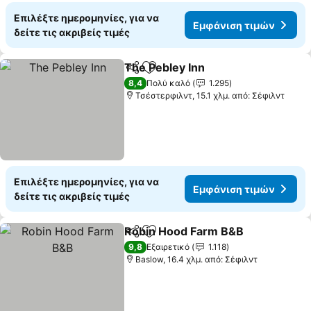
Επιλέξτε ημερομηνίες, για να
Εμφάνιση τιμών
δείτε τις ακριβείς τιμές
The Pebley Inn
Κοινοποίηση
Προσθήκη στα αγαπημένα
Εμφάνιση τ
8,4
Πολύ καλό
1.295
Τσέστερφιλντ, 15.1 χλμ. από: Σέφιλντ
Επιλέξτε ημερομηνίες, για να
Εμφάνιση τιμών
δείτε τις ακριβείς τιμές
Robin Hood Farm B&B
Κοινοποίηση
Προσθήκη στα αγαπημένα
Εμφ
9,8
Εξαιρετικό
1.118
Baslow, 16.4 χλμ. από: Σέφιλντ