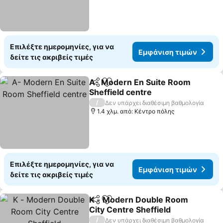
Επιλέξτε ημερομηνίες, για να
Εμφάνιση τιμών
δείτε τις ακριβείς τιμές
A- Modern En Suite Room
Κοινοποίηση
Προσθήκη στα αγαπημένα
Sheffield centre
Εμφάνιση τιμών
/
Δεν υπάρχει διαθέσιμη βαθμολογία
1.4 χλμ. από: Κέντρο πόλης
Επιλέξτε ημερομηνίες, για να
Εμφάνιση τιμών
δείτε τις ακριβείς τιμές
K - Modern Double Room
Κοινοποίηση
Προσθήκη στα αγαπημένα
City Centre Sheffield
Εμφάνιση τιμών
/
Δεν υπάρχει διαθέσιμη βαθμολογία