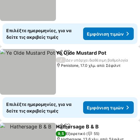
Επιλέξτε ημερομηνίες, για να
Εμφάνιση τιμών
δείτε τις ακριβείς τιμές
Ye Olde Mustard Pot
Κοινοποίηση
Προσθήκη στα αγαπημένα
Εμφάν
/
Δεν υπάρχει διαθέσιμη βαθμολογία
Penistone, 17.0 χλμ. από: Σέφιλντ
Επιλέξτε ημερομηνίες, για να
Εμφάνιση τιμών
δείτε τις ακριβείς τιμές
Hathersage B & B
Κοινοποίηση
Προσθήκη στα αγαπημένα
Εμφάνισ
9,5
Εξαιρετικό
55
Hathersage, 13.6 χλμ. από: Σέφιλντ