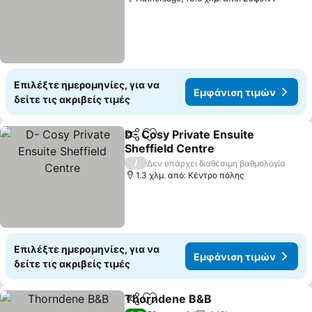
Επιλέξτε ημερομηνίες, για να
Εμφάνιση τιμών
δείτε τις ακριβείς τιμές
D- Cosy Private Ensuite
Κοινοποίηση
Προσθήκη στα αγαπημένα
Sheffield Centre
Εμφάνιση τιμών
/
Δεν υπάρχει διαθέσιμη βαθμολογία
1.3 χλμ. από: Κέντρο πόλης
Επιλέξτε ημερομηνίες, για να
Εμφάνιση τιμών
δείτε τις ακριβείς τιμές
Thorndene B&B
Κοινοποίηση
Προσθήκη στα αγαπημένα
Εμφάνιση 