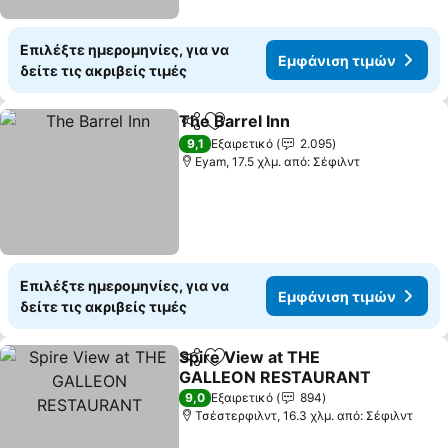
Επιλέξτε ημερομηνίες, για να
Εμφάνιση τιμών
δείτε τις ακριβείς τιμές
The Barrel Inn
Κοινοποίηση
Προσθήκη στα αγαπημένα
Εμφάνιση τ
9,1
Εξαιρετικό
2.095
Eyam, 17.5 χλμ. από: Σέφιλντ
Επιλέξτε ημερομηνίες, για να
Εμφάνιση τιμών
δείτε τις ακριβείς τιμές
Spire View at THE
Κοινοποίηση
Προσθήκη στα αγαπημένα
GALLEON RESTAURANT
Εμφάνιση τιμών
9,0
Εξαιρετικό
894
Τσέστερφιλντ, 16.3 χλμ. από: Σέφιλντ