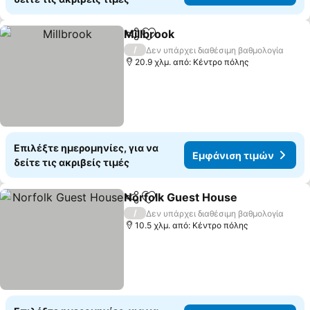
Millbrook
Κοινοποίηση
Προσθήκη στα αγαπημένα
Εμφάνιση τιμών
/
Δεν υπάρχει διαθέσιμη βαθμολογία
20.9 χλμ. από: Κέντρο πόλης
Επιλέξτε ημερομηνίες, για να
Εμφάνιση τιμών
δείτε τις ακριβείς τιμές
Norfolk Guest House
Κοινοποίηση
Προσθήκη στα αγαπημένα
Εμφά
/
Δεν υπάρχει διαθέσιμη βαθμολογία
10.5 χλμ. από: Κέντρο πόλης