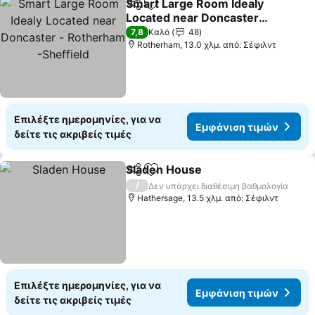
Smart Large Room Idealy
Κοινοποίηση
Προσθήκη στα αγαπημένα
Located near Doncaster -
Rotherham -Sheffield
Εμφάνιση τιμών
7,8
Καλό
48
Rotherham, 13.0 χλμ. από: Σέφιλντ
Επιλέξτε ημερομηνίες, για να
Εμφάνιση τιμών
δείτε τις ακριβείς τιμές
Sladen House
Κοινοποίηση
Προσθήκη στα αγαπημένα
Εμφάνιση τι
/
Δεν υπάρχει διαθέσιμη βαθμολογία
Hathersage, 13.5 χλμ. από: Σέφιλντ
Επιλέξτε ημερομηνίες, για να
Εμφάνιση τιμών
δείτε τις ακριβείς τιμές