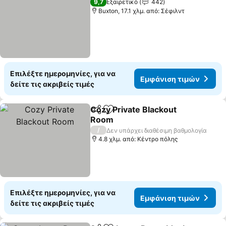
9,7
Εξαιρετικό
442
Buxton, 17.1 χλμ. από: Σέφιλντ
Επιλέξτε ημερομηνίες, για να
Εμφάνιση τιμών
δείτε τις ακριβείς τιμές
Cozy Private Blackout
Κοινοποίηση
Προσθήκη στα αγαπημένα
Room
Εμφάνιση τιμών
/
Δεν υπάρχει διαθέσιμη βαθμολογία
4.8 χλμ. από: Κέντρο πόλης
Επιλέξτε ημερομηνίες, για να
Εμφάνιση τιμών
δείτε τις ακριβείς τιμές