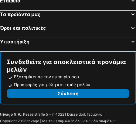
Εταιρεία
Alfreton, bed and breakfasts
Dewsbury, bed and breakfasts
Luddenden Foot, bed and breakfasts
Glossop, bed and breakfasts
Τα προϊόντα μας
Belper, bed and breakfasts
Ripley, bed and breakfasts
Όροι και πολιτικές
Cromford, bed and breakfasts
Alton, bed and breakfasts
Epperstone, bed and breakfasts
Retford, bed and breakfasts
Υποστήριξη
Southwell, bed and breakfasts
Wakefield, bed and breakfasts
Συνδεθείτε για αποκλειστικά προνόμια
μελών
Εξατομίκευσε την εμπειρία σου
Προσφορές για μέλη και τιμές μελών
Σύνδεση
trivago N.V.
, Kesselstraße 5 – 7, 40221 Düsseldorf, Γερμανία
Copyright 2026 trivago | Με την επιφύλαξη όλων των δικαιωμάτων.