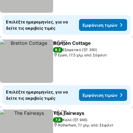
Επιλέξτε ημερομηνίες, για να
Εμφάνιση τιμών
δείτε τις ακριβείς τιμές
Bretton Cottage
Κοινοποίηση
Προσθήκη στα αγαπημένα
Εμφάνιση
9,2
Εξαιρετικό
360
Eyam, 17.5 χλμ. από: Σέφιλντ
Επιλέξτε ημερομηνίες, για να
Εμφάνιση τιμών
δείτε τις ακριβείς τιμές
The Fairways
Κοινοποίηση
Προσθήκη στα αγαπημένα
Εμφάνιση τι
7,8
Καλό
946
Rotherham, 7.1 χλμ. από: Σέφιλντ