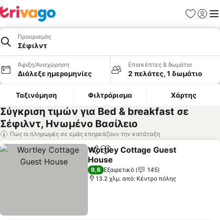
Αγαπημέν
Σύνδε
Με
Προορισμός
Σέφιλντ
Άφιξη/Αναχώρηση
Επισκέπτες & δωμάτια
Διάλεξε ημερομηνίες
2 πελάτες, 1 δωμάτιο
Ταξινόμηση
Φιλτράρισμα
Χάρτης
Σύγκριση τιμών για Bed & breakfast σε
Σέφιλντ, Ηνωμένο Βασίλειο
Πώς οι πληρωμές σε εμάς επηρεάζουν την κατάταξη
Wortley Cottage Guest
Κοινοποίηση
Προσθήκη στα αγαπημένα
House
Εμφάνιση τιμών
9,6
Εξαιρετικό
145
13.2 χλμ. από: Κέντρο πόλης