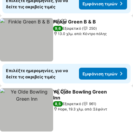
Επιλέξτε ημερομηνίες, για να
Εμφάνιση τιμών
δείτε τις ακριβείς τιμές
Finkle Green B & B
Κοινοποίηση
Προσθήκη στα αγαπημένα
Εμφάνισ
9,6
Εξαιρετικό
250
13.0 χλμ. από: Κέντρο πόλης
Επιλέξτε ημερομηνίες, για να
Εμφάνιση τιμών
δείτε τις ακριβείς τιμές
Ye Olde Bowling Green
Κοινοποίηση
Προσθήκη στα αγαπημένα
Inn
Εμφάνιση τιμών
8,5
Εξαιρετικό
961
Hope, 19.3 χλμ. από: Σέφιλντ