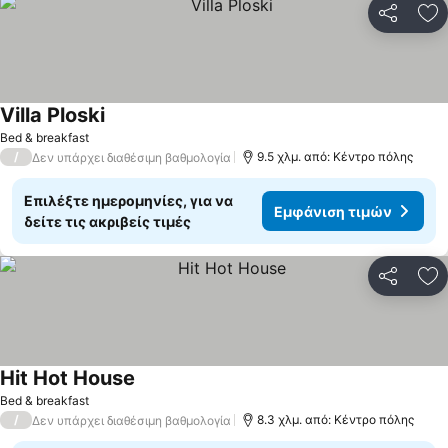
Κοινοποί
Πρ
Villa Ploski
Bed & breakfast
/
9.5 χλμ. από: Κέντρο πόλης
Δεν υπάρχει διαθέσιμη βαθμολογία
Επιλέξτε ημερομηνίες, για να
Εμφάνιση τιμών
δείτε τις ακριβείς τιμές
Κοινοποί
Πρ
Hit Hot House
Bed & breakfast
/
8.3 χλμ. από: Κέντρο πόλης
Δεν υπάρχει διαθέσιμη βαθμολογία