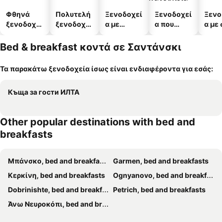
Φθηνά
Πολυτελή
Ξενοδοχεί
Ξενοδοχεί
Ξενο
ξενοδοχεί
ξενοδοχεί
α με
α που
α με
α
α
πισίνες
δέχονται
κατοικίδι
Bed & breakfast κοντά σε Σαντάνσκι
α
Τα παρακάτω ξενοδοχεία ίσως είναι ενδιαφέροντα για εσάς:
Къща за гости ИЛТА
Other popular destinations with bed and
breakfasts
Μπάνσκο, bed and breakfasts
Garmen, bed and breakfasts
Κερκίνη, bed and breakfasts
Ognyanovo, bed and breakfasts
Dobrinishte, bed and breakfasts
Petrich, bed and breakfasts
Άνω Νευροκόπι, bed and breakfasts