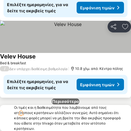
Επιλέξτε ημερομηνίες, για να
Εμφάνιση τιμών
δείτε τις ακριβείς τιμές
Κοινοποί
Πρ
Velev House
Bed & breakfast
/
10.8 χλμ. από: Κέντρο πόλης
Δεν υπάρχει διαθέσιμη βαθμολογία
Επιλέξτε ημερομηνίες, για να
Εμφάνιση τιμών
δείτε τις ακριβείς τιμές
Περισσότερα
Οι τιμές και η διαθεσιμότητα που λαμβάνουμε από τους
ιστότοπους κρατήσεων αλλάζουν συνεχώς. Αυτό σημαίνει ότι
κάποιες φορές μπορεί να μη βρείτε την ίδια ακριβώς προσφορά
που είδατε στην trivago όταν μεταβείτε στον ιστότοπο
κρατήσεων.