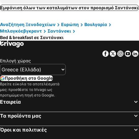
Εμφάνιση όλων των καταλυμάτων στον προορισμό Σαντάνσκι
Αναζήτηση Ξενοδοχείων
Ευρώπη
Βουλγαρία
Μπλαγκόεβγκραντ
Σαντάνσκι
Bed & breakfast σε Σαντάνσκι
Facebook
Twitter
Insta
Yo
Επιλογή χώρας
Προσθήκη στο Google
Βρείτε εύκολα τα αποτελέσματά
μας: προσθέστε το trivago ως
προτιμώμενη πηγή στο Google.
Εταιρεία
Τα προϊόντα μας
Όροι και πολιτικές