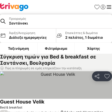
Αγαπημέν
Σύνδε
Με
Προορισμός
Σαντάνσκι
Άφιξη/Αναχώρηση
Επισκέπτες & δωμάτια
Διάλεξε ημερομηνίες
2 πελάτες, 1 δωμάτιο
Ταξινόμηση
Φιλτράρισμα
Χάρτης
Σύγκριση τιμών για Bed & breakfast σε
Σαντάνσκι, Βουλγαρία
Πώς οι πληρωμές σε εμάς επηρεάζουν την κατάταξη
Κοινοποί
Πρ
Guest House Velik
Bed & breakfast