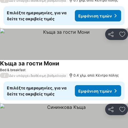
/
0.1 χλμ. από: Κέντρο πόλης
Δεν υπάρχει διαθέσιμη βαθμολογία
Επιλέξτε ημερομηνίες, για να
Εμφάνιση τιμών
δείτε τις ακριβείς τιμές
Κοινοποί
Πρ
Къща за гости Мони
Bed & breakfast
/
0.4 χλμ. από: Κέντρο πόλης
Δεν υπάρχει διαθέσιμη βαθμολογία
Επιλέξτε ημερομηνίες, για να
Εμφάνιση τιμών
δείτε τις ακριβείς τιμές
Κοινοποί
Πρ