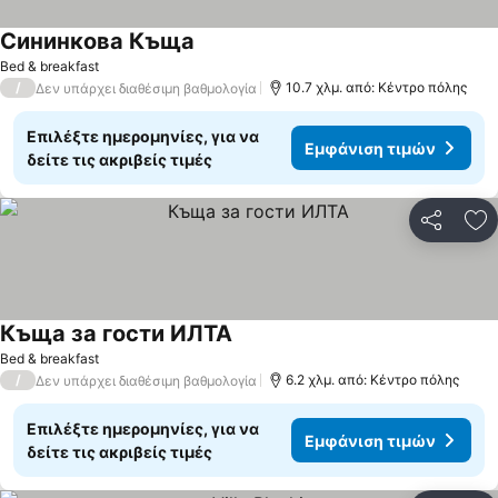
Сининкова Къща
Bed & breakfast
/
10.7 χλμ. από: Κέντρο πόλης
Δεν υπάρχει διαθέσιμη βαθμολογία
Επιλέξτε ημερομηνίες, για να
Εμφάνιση τιμών
δείτε τις ακριβείς τιμές
Κοινοποί
Πρ
Къща за гости ИЛТА
Bed & breakfast
/
6.2 χλμ. από: Κέντρο πόλης
Δεν υπάρχει διαθέσιμη βαθμολογία
Επιλέξτε ημερομηνίες, για να
Εμφάνιση τιμών
δείτε τις ακριβείς τιμές